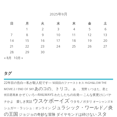
2025年9月
日
月
火
水
木
金
土
1
2
3
4
5
6
7
8
9
10
11
12
13
14
15
16
17
18
19
20
21
22
23
24
25
26
27
28
29
30
« 8月
10月 »
タグ
22年目の告白―私が殺人犯です―
50回目のファーストキス
HiGH&LOW THE
あのコの、トリコ。
MOVIE 2 / END OF SKY
あゝ、荒野
いつまた、君と
かぞくいろ―RAILWAYS わたしたちの出発―
こんな夜更けにバナ
何日君再来
ウスケボーイズ
ナかよ 愛しき実話
ウタモノガタリ
オーシャンズ８
ジュラシック・ワールド／炎
シュガー・ラッシュ：オ​ンライン
の王国
スタ
ジョジョの奇妙な冒険 ダイヤモンドは砕けない