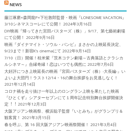
NEWS
藤江琢磨×森岡龍P×下社敦郎監督・映画『LONESOME VACATION』
3/10シネマスコーレにて公開！
2024年3月16日
DIY映画『帰ってきた宮田バスターズ（株）」9/17、第七藝術劇場
にて公開！
2022年9月16日
映画『ダイナマイト・ソウル・バンビ』まさかの上映延長決定、
9/23まで！新宿K’s cinemaにて
2022年9月14日
7/10（日）開催！桂米紫『茨木コテン劇場～古典落語とクラシカ
ルシネマ～』合縁奇縁！恋はいつでも偶然に
2022年7月6日
大好評につき上映延長の映画『宮田バスターズ（株）-大長編-』い
よいよ大団円！ラスト12/14・16の舞台挨拶をお見逃しなく！
2021年12月14日
コロナ禍を⾛り抜け⼀年以上のロングラン上映を果たした映画
『ひとくず』シアターセブンにて１周年記念特別舞台挨拶開催決
定︕︕
2021年12月3日
大阪アジアン映画祭、横浜聡子監督『いとみち』がグランプリ＆
観客賞！
2021年3月15日
春を呼ぶ、第 16 回大阪アジアン映画祭開催！
2021年3月4日