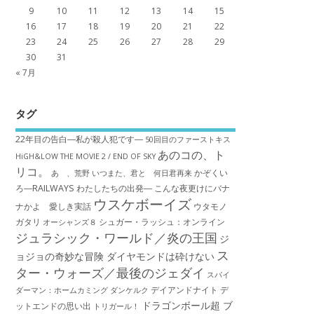
9
10
11
12
13
14
15
16
17
18
19
20
21
22
23
24
25
26
27
28
29
30
31
« 7月
タグ
22年目の告白―私が殺人犯です―
50回目のファーストキス
あのコの、ト
HiGH&LOW THE MOVIE 2 / END OF SKY
リコ。
かぞくい
あゝ、荒野
いつまた、君と 何日君再来
ろ―RAILWAYS わたしたちの出発―
こんな夜更けにバナ
ウスケボーイズ
ナかよ 愛しき実話
ウタモノ
ガタリ
シュガー・ラッシュ：オ​ンライン
オーシャンズ８
ジュラシック・ワールド／炎の王国
ジ
ス
ョジョの奇妙な冒険 ダイヤモンドは砕けない
ター・ウォーズ／最後のジェダイ
スパイ
デイアンドナイト
デ
ダーマン：ホームカミング
ダンケルク
ドラゴンボール超 ブ
ットエンドの思い出
トリガール！