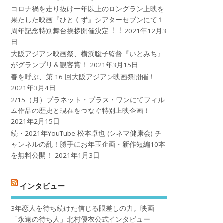
コロナ禍を⾛り抜け⼀年以上のロングラン上映を
果たした映画『ひとくず』シアターセブンにて１
周年記念特別舞台挨拶開催決定︕︕
2021年12月3
日
大阪アジアン映画祭、横浜聡子監督『いとみち』
がグランプリ＆観客賞！
2021年3月15日
春を呼ぶ、第 16 回大阪アジアン映画祭開催！
2021年3月4日
2/15（月）プラネット・プラス・ワンにてフィル
ム作品の歴史と現在をつなぐ特別上映企画！
2021年2月15日
続・2021年YouTube 松本卓也 (シネマ健康会) チ
ャンネルの乱！勝手にお年玉企画・新作短編10本
を無料公開！
2021年1月3日
インタビュー
3年恋人を待ち続けた信じる眼差しの力。映画
「永遠の待ち人」北村優衣公式インタビュー