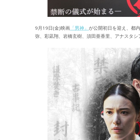
9月19日(金)映画
「男神」
が公開初日を迎え、都
弥、彩凪翔、岩橋玄樹、須田亜香里、アナスタシ