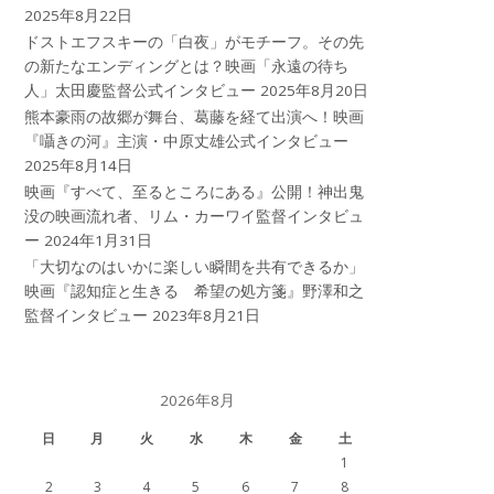
2025年8月22日
ドストエフスキーの「白夜」がモチーフ。その先
の新たなエンディングとは？映画「永遠の待ち
人」太田慶監督公式インタビュー
2025年8月20日
熊本豪雨の故郷が舞台、葛藤を経て出演へ！映画
『囁きの河』主演・中原丈雄公式インタビュー
2025年8月14日
映画『すべて、至るところにある』公開！神出鬼
没の映画流れ者、リム・カーワイ監督インタビュ
ー
2024年1月31日
「大切なのはいかに楽しい瞬間を共有できるか」
映画『認知症と生きる 希望の処方箋』野澤和之
監督インタビュー
2023年8月21日
2026年8月
日
月
火
水
木
金
土
1
2
3
4
5
6
7
8