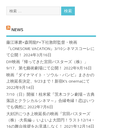
NEWS
藤江琢磨×森岡龍P×下社敦郎監督・映画
『LONESOME VACATION』3/10シネマスコーレに
て公開！
2024年3月16日
DIY映画『帰ってきた宮田バスターズ（株）」
9/17、第七藝術劇場にて公開！
2022年9月16日
映画『ダイナマイト・ソウル・バンビ』まさかの
上映延長決定、9/23まで！新宿K’s cinemaにて
2022年9月14日
7/10（日）開催！桂米紫『茨木コテン劇場～古典
落語とクラシカルシネマ～』合縁奇縁！恋はいつ
でも偶然に
2022年7月6日
大好評につき上映延長の映画『宮田バスターズ
（株）-大長編-』いよいよ大団円！ラスト12/14・
16の舞台挨拶をお見逃しなく！
2021年12月14日