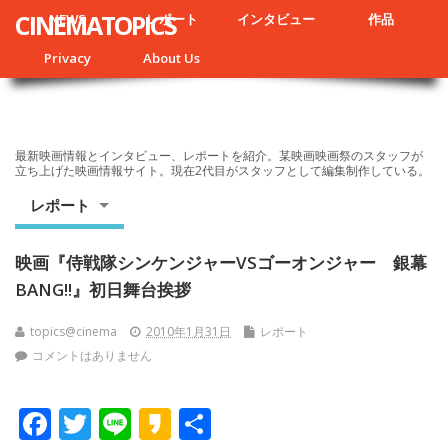
CINEMATOPICS
NEWS
レポート
インタビュー
作品
Privacy
About Us
最新映画情報とインタビュー、レポートを紹介。某映画映画祭のスタッフが
立ち上げた映画情報サイト。現在2代目がスタッフとして編集制作している。
レポート
映画『侍戦隊シンケンジャーVSゴーオンジャー 銀幕
BANG!!』初日舞台挨拶
topics@cinema
2010年1月31日
レポート
コメントはありません
F
T
Li
K
共