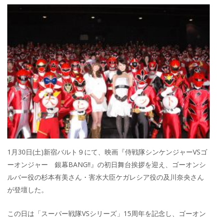
1月30日(土)新宿バルト９にて、映画『侍戦隊シンケンジャーVSゴ
ーオンジャー 銀幕BANG!!』の初日舞台挨拶を迎え、ゴーオンシ
ルバー役の杉本有美さん・害水大臣ケガレシア役の及川奈央さん
が登壇した。
この日は「スーパー戦隊VSシリーズ」15周年を記念し、ゴーオン