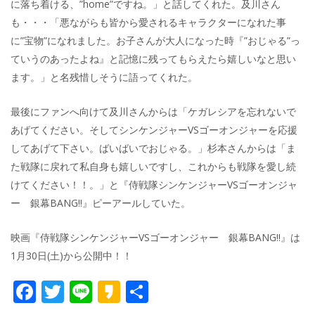
に落ち着ける、”home”ですね。」と話してくれた。及川さん
も・・・「悪ながらも皆から愛されるキャラクターになれた事
に”宝物”になれました。お子さんが大人になった時『”おじゃる”っ
ていうのあったよね』と記憶に残ってもらえたら嬉しいなと思い
ます。」と名残惜しそうに語ってくれた。
最後にファンへ向けて及川さんからは「ケガレシアを忘れないで
あげてください。そしてシンケンジャーVSゴーオンジャーを応援
してあげて下さい。ばいばいでおじゃる。」杉本さんからは「ま
た戦隊に戻れて私自身も嬉しいですし、これからも戦隊を愛し続
けてください！！。」と『侍戦隊シンケンジャーVSゴーオンジャ
ー 銀幕BANG!!』ピーアールしていた。
映画『侍戦隊シンケンジャーVSゴーオンジャー 銀幕BANG!!』は
1月30日(土)から公開中！！
F
T
Li
K
共
ac
w
n
a
有