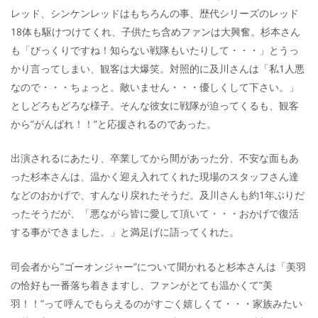
レッド、シンケンレッドはもちろんの事、歴代シリーズのレッド
18体も駆けつけてくれ、子供たち含めファンは大興奮。杉本さん
も「びっくりですね！知らない戦隊もいたりして・・・」とうっ
かり言ってしまい、観客は大爆笑。対照的に及川さんは「私1人悪
なので・・・ちょっと。敵いません・・・優しくして下さい。」
としどろもどろな様子。そんな彼女に戦隊が迫ってくるも、観客
から”がんばれ！！”と応援されるのであった。
出演されるにあたり、卒業してから間があった分、不安な面もあ
った杉本さんは、温かく迎え入れてくれた現場のスタッフさん達
などのおかげで、すんなり戻れたそうだ。及川さんも約1年ぶりだ
ったそうだが、「悪ながら皆に愛して頂いて・・・おかげで復活
する事ができました。」と満足げに語ってくれた。
司会者から”ゴーオンジャー”について聞かれると杉本さんは「美羽
の恰好も一番落ち着きますし、ファンがとても温かくて”美
羽！！”って呼んでもらえるのがすごく嬉しくて・・・家族みたい