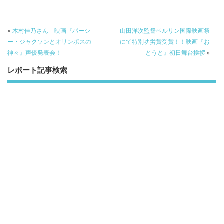
e
itt
e
k
b
er
a
«
木村佳乃さん 映画『パーシ
山田洋次監督ベルリン国際映画祭
o
o
ー・ジャクソンとオリンポスの
にて特別功労賞受賞！！映画『お
神々』声優発表会！
とうと』初日舞台挨拶
»
o
レポート記事検索
k