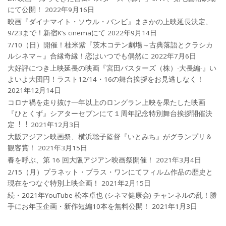
にて公開！
2022年9月16日
映画『ダイナマイト・ソウル・バンビ』まさかの上映延長決定、
9/23まで！新宿K’s cinemaにて
2022年9月14日
7/10（日）開催！桂米紫『茨木コテン劇場～古典落語とクラシカ
ルシネマ～』合縁奇縁！恋はいつでも偶然に
2022年7月6日
大好評につき上映延長の映画『宮田バスターズ（株）-大長編-』い
よいよ大団円！ラスト12/14・16の舞台挨拶をお見逃しなく！
2021年12月14日
コロナ禍を⾛り抜け⼀年以上のロングラン上映を果たした映画
『ひとくず』シアターセブンにて１周年記念特別舞台挨拶開催決
定︕︕
2021年12月3日
大阪アジアン映画祭、横浜聡子監督『いとみち』がグランプリ＆
観客賞！
2021年3月15日
春を呼ぶ、第 16 回大阪アジアン映画祭開催！
2021年3月4日
2/15（月）プラネット・プラス・ワンにてフィルム作品の歴史と
現在をつなぐ特別上映企画！
2021年2月15日
続・2021年YouTube 松本卓也 (シネマ健康会) チャンネルの乱！勝
手にお年玉企画・新作短編10本を無料公開！
2021年1月3日