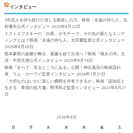
インタビュー
3年恋人を待ち続けた信じる眼差しの力。映画「永遠の待ち人」北
村優衣公式インタビュー
2025年8月22日
ドストエフスキーの「白夜」がモチーフ。その先の新たなエンデ
ィングとは？映画「永遠の待ち人」太田慶監督公式インタビュー
2025年8月20日
熊本豪雨の故郷が舞台、葛藤を経て出演へ！映画『囁きの河』主
演・中原丈雄公式インタビュー
2025年8月14日
映画『すべて、至るところにある』公開！神出鬼没の映画流れ
者、リム・カーワイ監督インタビュー
2024年1月31日
「大切なのはいかに楽しい瞬間を共有できるか」映画『認知症と
生きる 希望の処方箋』野澤和之監督インタビュー
2023年8月21
日
2026年8月
日
月
火
水
木
金
土