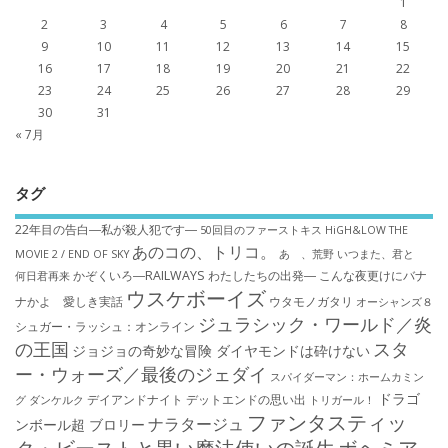
1
2
3
4
5
6
7
8
9
10
11
12
13
14
15
16
17
18
19
20
21
22
23
24
25
26
27
28
29
30
31
« 7月
タグ
22年目の告白―私が殺人犯です―
50回目のファーストキス
HiGH&LOW THE
あのコの、トリコ。
MOVIE 2 / END OF SKY
あゝ、荒野
いつまた、君と
かぞくいろ―RAILWAYS わたしたちの出発―
こんな夜更けにバナ
何日君再来
ウスケボーイズ
ナかよ 愛しき実話
ウタモノガタリ
オーシャンズ８
ジュラシック・ワールド／炎
シュガー・ラッシュ：オ​ンライン
の王国
スタ
ジョジョの奇妙な冒険 ダイヤモンドは砕けない
ー・ウォーズ／最後のジェダイ
スパイダーマン：ホームカミン
ドラゴ
デイアンドナイト
デットエンドの思い出
グ
ダンケルク
トリガール！
ファンタスティッ
ナラタージュ
ンボール超 ブロリー
ク・ビーストと黒い魔法使いの誕生
ボヘミア