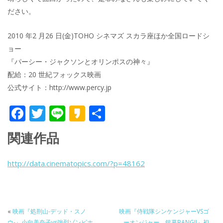
ださい。
2010 年2 月26 日(金)TOHO シネマズ スカラ座ほか全国ロードシ
ョー
『パーシー・ジャクソンとオリンポスの神々』
配給：20 世紀フォックス映画
公式サイト：http://www.percy.jp
F
T
Li
K
共
ac
w
n
a
有
関連作品
e
itt
e
k
b
er
a
http://data.cinematopics.com/?p=48162
o
o
o
k
«
映画『処刑山-デッド・スノ
映画『侍戦隊シンケンジャーVSゴ
ウ-』小向美奈子vs強烈ゾンビホ
ーオンジャー 銀幕BANG!!』初