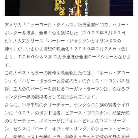
アメリカ「ニューヨーク・タイムズ」紙児童書部門で、ハリー・
ポッターを抜き、全米１位を獲得した（２００７年５月２０日
付）大人気シリーズ『パーシー・ジャクソンとオリンポスの
神々』が、いよいよ待望の映画化！２０１０年２月２６日（金）
より、ＴＯＨＯシネマズ スカラ座ほか全国ロードショーとなりま
す。
この大ベストセラーの原作を映画化したのは、『ホーム・アロー
ン』や『ハリー・ポッターと賢者の石』のクリス・コロンバス監
督。主人公のパーシーを演じるローガン・ラーマンは、次なるフ
ァンタジー界の後継者として注目されています。
さらに、半神半馬のクリーチャー、ケンタウロス族の賢者ケイロ
ンに『００７』のボンド役者、ピアース・ブロスナン、頭髪が蛇
のクリーチャー、メドゥーサに『キル・ビル』のユマ・サーマ
ン、ゼウスに『ロード・オブ・ザ・リング』のショーン・ビーン
ら、豪華キャストが神キャラ、魔物キャラへと驚愕の変身を見せ