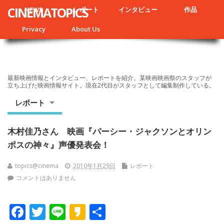
CINEMATOPICS
NEWS
レポート
インタビュー
作品
Privacy
About Us
最新映画情報とインタビュー、レポートを紹介。某映画映画祭のスタッフが
立ち上げた映画情報サイト。現在2代目がスタッフとして編集制作している。
レポート
木村佳乃さん 映画『パーシー・ジャクソンとオリン
ポスの神々』声優発表会！
topics@cinema
2010年1月29日
レポート
コメントはありません
F
T
Li
K
共