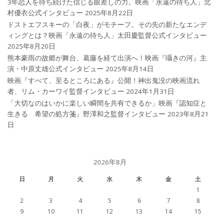
3年恋人を待ち続けた信じる眼差しの力。映画「永遠の待ち人」北
村優衣公式インタビュー
2025年8月22日
ドストエフスキーの「白夜」がモチーフ。その先の新たなエンデ
ィングとは？映画「永遠の待ち人」太田慶監督公式インタビュー
2025年8月20日
熊本豪雨の故郷が舞台、葛藤を経て出演へ！映画『囁きの河』主
演・中原丈雄公式インタビュー
2025年8月14日
映画『すべて、至るところにある』公開！神出鬼没の映画流れ
者、リム・カーワイ監督インタビュー
2024年1月31日
「大切なのはいかに楽しい瞬間を共有できるか」映画『認知症と
生きる 希望の処方箋』野澤和之監督インタビュー
2023年8月21
日
2026年8月
日
月
火
水
木
金
土
1
2
3
4
5
6
7
8
9
10
11
12
13
14
15