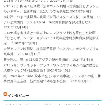
9/23まで！新宿K’s cinemaにて
2022年9月14日
7/10（日）開催！桂米紫『茨木コテン劇場～古典落語とクラシカ
ルシネマ～』合縁奇縁！恋はいつでも偶然に
2022年7月6日
大好評につき上映延長の映画『宮田バスターズ（株）-大長編-』い
よいよ大団円！ラスト12/14・16の舞台挨拶をお見逃しなく！
2021年12月14日
コロナ禍を⾛り抜け⼀年以上のロングラン上映を果たした映画
『ひとくず』シアターセブンにて１周年記念特別舞台挨拶開催決
定︕︕
2021年12月3日
大阪アジアン映画祭、横浜聡子監督『いとみち』がグランプリ＆
観客賞！
2021年3月15日
春を呼ぶ、第 16 回大阪アジアン映画祭開催！
2021年3月4日
2/15（月）プラネット・プラス・ワンにてフィルム作品の歴史と
現在をつなぐ特別上映企画！
2021年2月15日
続・2021年YouTube 松本卓也 (シネマ健康会) チャンネルの乱！勝
手にお年玉企画・新作短編10本を無料公開！
2021年1月3日
インタビュー