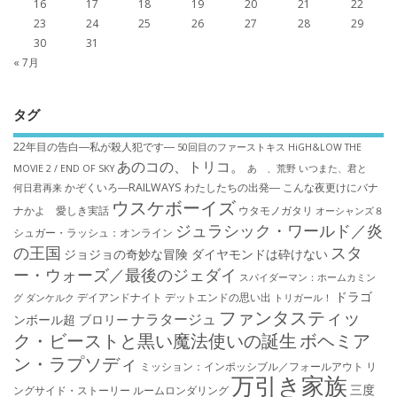
16
17
18
19
20
21
22
23
24
25
26
27
28
29
30
31
« 7月
タグ
22年目の告白―私が殺人犯です―
50回目のファーストキス
HiGH&LOW THE
あのコの、トリコ。
MOVIE 2 / END OF SKY
あゝ、荒野
いつまた、君と
かぞくいろ―RAILWAYS わたしたちの出発―
こんな夜更けにバナ
何日君再来
ウスケボーイズ
ナかよ 愛しき実話
ウタモノガタリ
オーシャンズ８
ジュラシック・ワールド／炎
シュガー・ラッシュ：オ​ンライン
の王国
スタ
ジョジョの奇妙な冒険 ダイヤモンドは砕けない
ー・ウォーズ／最後のジェダイ
スパイダーマン：ホームカミン
ドラゴ
デイアンドナイト
デットエンドの思い出
グ
ダンケルク
トリガール！
ファンタスティッ
ナラタージュ
ンボール超 ブロリー
ク・ビーストと黒い魔法使いの誕生
ボヘミア
ン・ラプソディ
ミッション：インポッシブル／フォールアウト
リ
万引き家族
三度
ングサイド・ストーリー
ルームロンダリング