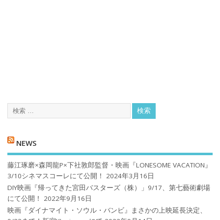
NEWS
藤江琢磨×森岡龍P×下社敦郎監督・映画『LONESOME VACATION』
3/10シネマスコーレにて公開！
2024年3月16日
DIY映画『帰ってきた宮田バスターズ（株）」9/17、第七藝術劇場
にて公開！
2022年9月16日
映画『ダイナマイト・ソウル・バンビ』まさかの上映延長決定、