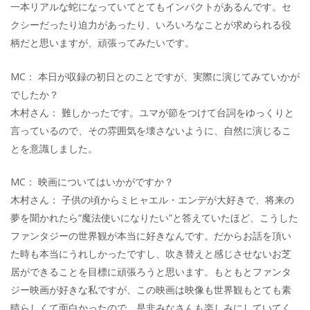
一本リアルな蛇になっていてとてもインパクトがあるんです。セ
クシーだったり迫力があったり、いろいろなことが求められる役
柄だと思いますが、頑張ってみたいです。
MC： 本日が収録の初日とのことですが、実際に演じてみていかが
でしたか？
木村さん： 難しかったです。ユマが節をつけて台詞をゆっくりと
言っているので、その雰囲気を壊さないように、自然に演じるこ
とを意識しました。
MC： 映画についてはいかがですか？
木村さん： 子供の頃からミヒャエル・エンデが大好きで、将来の
夢を聞かれたら“魔法使いになりたい”と答えていたほど、こうした
ファンタジーの世界観が本当に好きなんです。だからお話を頂い
た時も本当にうれしかったですし、吹き替えと感じさせないお芝
居ができることを目標に頑張ろうと思います。もともとファンタ
ジー映画が好きな私ですが、この映画は映像も世界観もとても素
晴らしくて面白かったので、是非みなさんも楽しみにしていてく