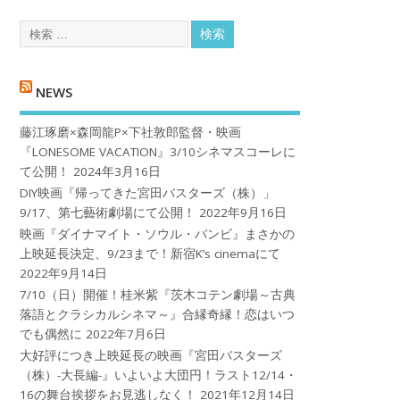
NEWS
藤江琢磨×森岡龍P×下社敦郎監督・映画
『LONESOME VACATION』3/10シネマスコーレに
て公開！
2024年3月16日
DIY映画『帰ってきた宮田バスターズ（株）」
9/17、第七藝術劇場にて公開！
2022年9月16日
映画『ダイナマイト・ソウル・バンビ』まさかの
上映延長決定、9/23まで！新宿K’s cinemaにて
2022年9月14日
7/10（日）開催！桂米紫『茨木コテン劇場～古典
落語とクラシカルシネマ～』合縁奇縁！恋はいつ
でも偶然に
2022年7月6日
大好評につき上映延長の映画『宮田バスターズ
（株）-大長編-』いよいよ大団円！ラスト12/14・
16の舞台挨拶をお見逃しなく！
2021年12月14日