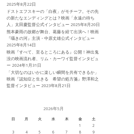
2025年8月22日
ドストエフスキーの「白夜」がモチーフ。その先
の新たなエンディングとは？映画「永遠の待ち
人」太田慶監督公式インタビュー
2025年8月20日
熊本豪雨の故郷が舞台、葛藤を経て出演へ！映画
『囁きの河』主演・中原丈雄公式インタビュー
2025年8月14日
映画『すべて、至るところにある』公開！神出鬼
没の映画流れ者、リム・カーワイ監督インタビュ
ー
2024年1月31日
「大切なのはいかに楽しい瞬間を共有できるか」
映画『認知症と生きる 希望の処方箋』野澤和之
監督インタビュー
2023年8月21日
2026年5月
日
月
火
水
木
金
土
1
2
3
4
5
6
7
8
9