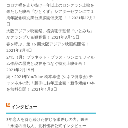
コロナ禍を⾛り抜け⼀年以上のロングラン上映を
果たした映画『ひとくず』シアターセブンにて１
周年記念特別舞台挨拶開催決定︕︕
2021年12月3
日
大阪アジアン映画祭、横浜聡子監督『いとみち』
がグランプリ＆観客賞！
2021年3月15日
春を呼ぶ、第 16 回大阪アジアン映画祭開催！
2021年3月4日
2/15（月）プラネット・プラス・ワンにてフィル
ム作品の歴史と現在をつなぐ特別上映企画！
2021年2月15日
続・2021年YouTube 松本卓也 (シネマ健康会) チ
ャンネルの乱！勝手にお年玉企画・新作短編10本
を無料公開！
2021年1月3日
インタビュー
3年恋人を待ち続けた信じる眼差しの力。映画
「永遠の待ち人」北村優衣公式インタビュー