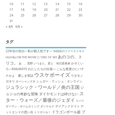
10
11
12
13
14
15
16
17
18
19
20
21
22
23
24
25
26
27
28
29
30
31
« 4月
6月 »
タグ
22年目の告白―私が殺人犯です―
50回目のファーストキス
あのコの、ト
HiGH&LOW THE MOVIE 2 / END OF SKY
リコ。
かぞくい
あゝ、荒野
いつまた、君と 何日君再来
ろ―RAILWAYS わたしたちの出発―
こんな夜更けにバナ
ウスケボーイズ
ナかよ 愛しき実話
ウタモノ
ガタリ
シュガー・ラッシュ：オ​ンライン
オーシャンズ８
ジュラシック・ワールド／炎の王国
ジ
ス
ョジョの奇妙な冒険 ダイヤモンドは砕けない
ター・ウォーズ／最後のジェダイ
スパイ
デイアンドナイト
デ
ダーマン：ホームカミング
ダンケルク
ドラゴンボール超 ブ
ットエンドの思い出
トリガール！