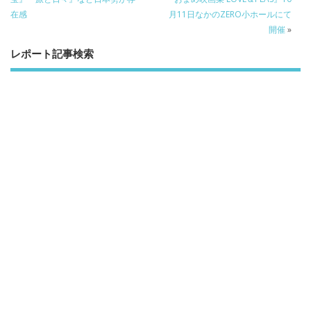
k
在感
月11日なかのZERO小ホールにて
開催
»
レポート記事検索