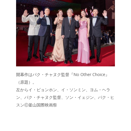
e
itt
e
k
b
er
a
o
o
o
k
開幕作はパク・チャヌク監督『No Other Choice』
（原題）。
左からイ・ビョンホン、イ・ソンミン、ヨム・ヘラ
ン、パク・チャヌク監督、ソン・イェジン、パク・ヒ
スンⒸ釜山国際映画祭