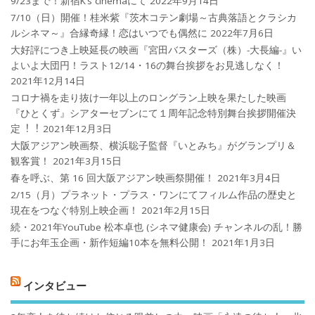
9/23まで！新宿K’s cinemaにて
2022年9月14日
7/10（日）開催！桂米紫『茨木コテン劇場～古典落語とクラシカ
ルシネマ～』合縁奇縁！恋はいつでも偶然に
2022年7月6日
大好評につき上映延長の映画『宮田バスターズ（株）-大長編-』い
よいよ大団円！ラスト12/14・16の舞台挨拶をお見逃しなく！
2021年12月14日
コロナ禍を⾛り抜け⼀年以上のロングラン上映を果たした映画
『ひとくず』シアターセブンにて１周年記念特別舞台挨拶開催決
定︕︕
2021年12月3日
大阪アジアン映画祭、横浜聡子監督『いとみち』がグランプリ＆
観客賞！
2021年3月15日
春を呼ぶ、第 16 回大阪アジアン映画祭開催！
2021年3月4日
2/15（月）プラネット・プラス・ワンにてフィルム作品の歴史と
現在をつなぐ特別上映企画！
2021年2月15日
続・2021年YouTube 松本卓也 (シネマ健康会) チャンネルの乱！勝
手にお年玉企画・新作短編10本を無料公開！
2021年1月3日
インタビュー