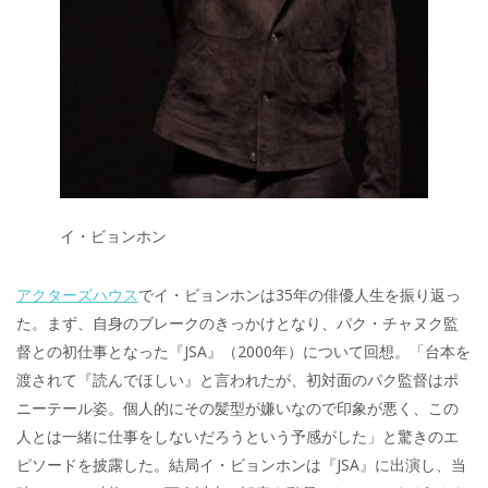
イ・ビョンホン
アクターズハウス
でイ・ビョンホンは35年の俳優人生を振り返っ
た。まず、自身のブレークのきっかけとなり、パク・チャヌク監
督との初仕事となった『JSA』（2000年）について回想。「台本を
渡されて『読んでほしい』と言われたが、初対面のパク監督はポ
ニーテール姿。個人的にその髪型が嫌いなので印象が悪く、この
人とは一緒に仕事をしないだろうという予感がした」と驚きのエ
ピソードを披露した。結局イ・ビョンホンは『JSA』に出演し、当