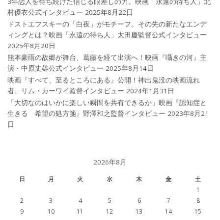
3年恋人を待ち続けた信じる眼差しの力。映画「永遠の待ち人」北
村優衣公式インタビュー
2025年8月22日
ドストエフスキーの「白夜」がモチーフ。その先の新たなエンデ
ィングとは？映画「永遠の待ち人」太田慶監督公式インタビュー
2025年8月20日
熊本豪雨の故郷が舞台、葛藤を経て出演へ！映画『囁きの河』主
演・中原丈雄公式インタビュー
2025年8月14日
映画『すべて、至るところにある』公開！神出鬼没の映画流れ
者、リム・カーワイ監督インタビュー
2024年1月31日
「大切なのはいかに楽しい瞬間を共有できるか」映画『認知症と
生きる 希望の処方箋』野澤和之監督インタビュー
2023年8月21
日
2026年8月
日
月
火
水
木
金
土
1
2
3
4
5
6
7
8
9
10
11
12
13
14
15