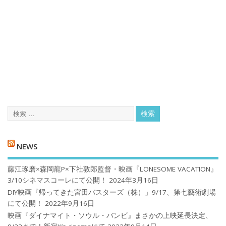
NEWS
藤江琢磨×森岡龍P×下社敦郎監督・映画『LONESOME VACATION』
3/10シネマスコーレにて公開！
2024年3月16日
DIY映画『帰ってきた宮田バスターズ（株）」9/17、第七藝術劇場
にて公開！
2022年9月16日
映画『ダイナマイト・ソウル・バンビ』まさかの上映延長決定、