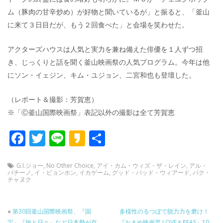
ム（豚肉の甘辛炒め）が好物と聞いているが」と振ると、「釜山
に来て３日目だが、もう２回食べた」と会場を笑わせた。
アクターズハウスは人気と実力を兼ね備えた俳優を１人ずつ招
き、じっくりと話を聞く釜山映画祭の人気プログラム。今年は他
にソン・イェジン、キム・ユジョン、二宮和也も登壇した。
（レポート＆撮影：芳賀恵）
※「Ⓒ釜山国際映画祭」表記以外の撮影は全て芳賀恵
F
T
Li
K
共
ac
w
n
a
有
e
itt
e
k
G.I.ジョー
,
No Other Choice
,
アイ・カム・ウィズ・ザ・レイン
,
アル・
パチーノ
,
イ・ビョンホン
,
イカゲーム
,
グッド・バッド・ウィアード
,
パク・
チャヌク
b
er
a
o
o
«
第30回釜山国際映画祭、『国
o
多様性のるつぼで脱力力を磨け！
宝』『旅と日々』など日本勢が存
『おまめ映画菜 LOVE＆PEAS』10