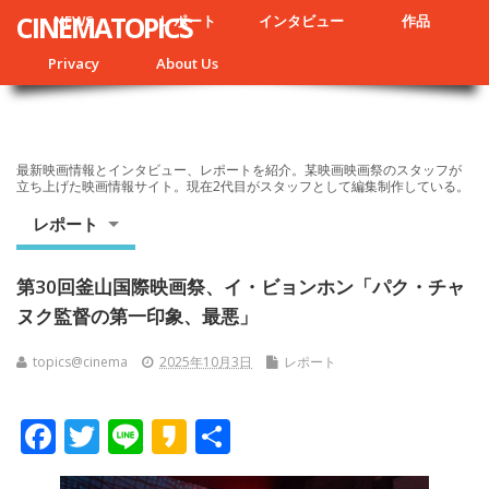
CINEMATOPICS
NEWS
レポート
インタビュー
作品
Privacy
About Us
最新映画情報とインタビュー、レポートを紹介。某映画映画祭のスタッフが
立ち上げた映画情報サイト。現在2代目がスタッフとして編集制作している。
レポート
第30回釜山国際映画祭、イ・ビョンホン「パク・チャ
ヌク監督の第一印象、最悪」
topics@cinema
2025年10月3日
レポート
F
T
Li
K
共
ac
w
n
a
有