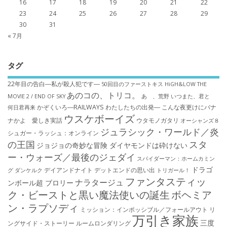
16
17
18
19
20
21
22
23
24
25
26
27
28
29
30
31
« 7月
タグ
22年目の告白―私が殺人犯です―
50回目のファーストキス
HiGH&LOW THE
あのコの、トリコ。
MOVIE 2 / END OF SKY
あゝ、荒野
いつまた、君と
かぞくいろ―RAILWAYS わたしたちの出発―
こんな夜更けにバナ
何日君再来
ウスケボーイズ
ナかよ 愛しき実話
ウタモノガタリ
オーシャンズ８
ジュラシック・ワールド／炎
シュガー・ラッシュ：オ​ンライン
の王国
スタ
ジョジョの奇妙な冒険 ダイヤモンドは砕けない
ー・ウォーズ／最後のジェダイ
スパイダーマン：ホームカミン
ドラゴ
デイアンドナイト
デットエンドの思い出
グ
ダンケルク
トリガール！
ファンタスティッ
ナラタージュ
ンボール超 ブロリー
ク・ビーストと黒い魔法使いの誕生
ボヘミア
ン・ラプソディ
ミッション：インポッシブル／フォールアウト
リ
万引き家族
三度
ングサイド・ストーリー
ルームロンダリング