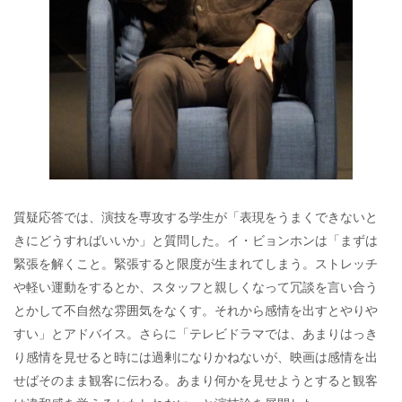
質疑応答では、演技を専攻する学生が「表現をうまくできないと
きにどうすればいいか」と質問した。イ・ビョンホンは「まずは
緊張を解くこと。緊張すると限度が生まれてしまう。ストレッチ
や軽い運動をするとか、スタッフと親しくなって冗談を言い合う
とかして不自然な雰囲気をなくす。それから感情を出すとやりや
すい」とアドバイス。さらに「テレビドラマでは、あまりはっき
り感情を見せると時には過剰になりかねないが、映画は感情を出
せばそのまま観客に伝わる。あまり何かを見せようとすると観客