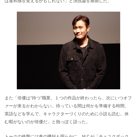
は違和感を覚えるかもしれない」と演技論を展開した。
また「俳優は“待つ“職業。１つの作品が終わったら、次にいつオフ
ァーが来るかわからない。待っている間は何かを準備する時間。
英語などを学んで、キャラクターづくりのために小説も読む。休
む暇がないのが俳優だ」と熱っぽく語った。
トークの終盤には食の嗜好も明らかに。ＭＣが「チェユクポック