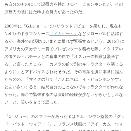
も自分のものにして説得力を持たせるイ・ビョンホンだが、その
演技力の陰にはたゆまぬ努力があったのだ。
2009年に『G.I.ジョー』でハリウッドデビューを果たし、現在も
Netflixのドラマシリーズ
『イカゲーム』
などグローバルに活躍す
るが、海外での活動はいまだに慣れず緊張するという。2016年に
アメリカのアカデミー賞でプレゼンターを務めた際、イタリアの
名優アル・パチーノとの食事の席で「オスカーの授賞は緊張す
る」と言ったところ、「カメラの前で別のキャラクターを演じる
ように」とアドバイスされたそうだ。その言葉を胸に本番に臨ん
だものの、「マイクの前で『こんにちは、イ・ビョンホンです』
とあいさつすると、結局自分のことなのでキャラクターが作れな
かった。舞台で緊張するのは演劇の経験が少ないからかもしれな
い」と、笑いを交えて語った。
『G.I.ジョー』のオファーがあった頃はキム・ジウン監督の『グッ
ド・バッド・ウィアード』、フランス映画の『アイ・カム・ウィ