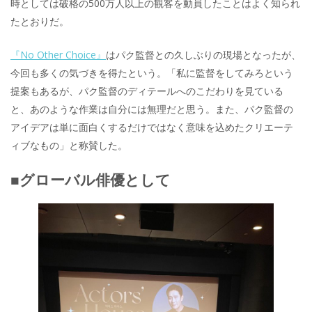
時としては破格の500万人以上の観客を動員したことはよく知られ
たとおりだ。
『No Other Choice』
はパク監督との久しぶりの現場となったが、
今回も多くの気づきを得たという。「私に監督をしてみろという
提案もあるが、パク監督のディテールへのこだわりを見ている
と、あのような作業は自分には無理だと思う。また、パク監督の
アイデアは単に面白くするだけではなく意味を込めたクリエーテ
ィブなもの」と称賛した。
■グローバル俳優として