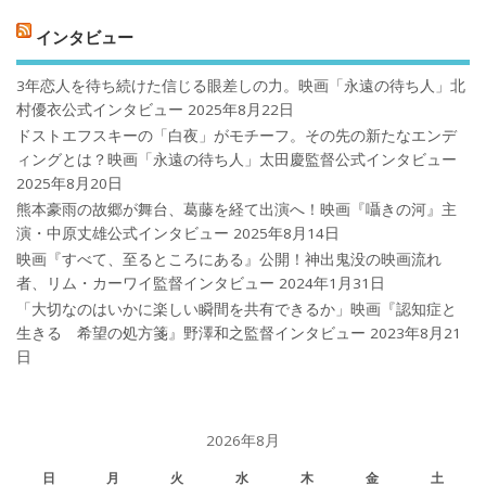
インタビュー
3年恋人を待ち続けた信じる眼差しの力。映画「永遠の待ち人」北
村優衣公式インタビュー
2025年8月22日
ドストエフスキーの「白夜」がモチーフ。その先の新たなエンデ
ィングとは？映画「永遠の待ち人」太田慶監督公式インタビュー
2025年8月20日
熊本豪雨の故郷が舞台、葛藤を経て出演へ！映画『囁きの河』主
演・中原丈雄公式インタビュー
2025年8月14日
映画『すべて、至るところにある』公開！神出鬼没の映画流れ
者、リム・カーワイ監督インタビュー
2024年1月31日
「大切なのはいかに楽しい瞬間を共有できるか」映画『認知症と
生きる 希望の処方箋』野澤和之監督インタビュー
2023年8月21
日
2026年8月
日
月
火
水
木
金
土