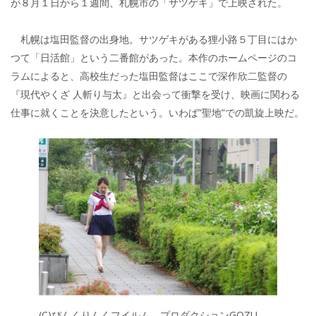
が８月１日から１週間、札幌市の「サツゲキ」で上映された。
札幌は塩田監督の出身地。サツゲキがある狸小路５丁目にはか
つて「日活館」という二番館があった。本作のホームページのコ
ラムによると、高校生だった塩田監督はここで深作欣二監督の
『現代やくざ 人斬り与太』と出会って衝撃を受け、映画に関わる
仕事に就くことを決意したという。いわば”聖地”での凱旋上映だ。
(C)ぴんくりんくフイルム プロダクションGOZU