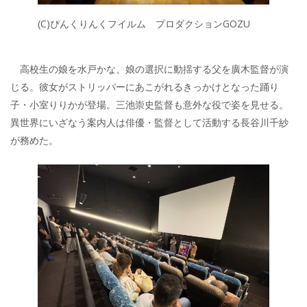
(C)ぴんくりんくフイルム プロダクションGOZU
高校生の娘を水戸かな、娘の選択に動揺する父を廣木監督が演
じる。彼女がストリッパーにあこがれるきっかけとなった踊り
子・小室りりかが登場。三池崇史監督も意外な役で姿を見せる。
異世界にいざなう案内人は俳優・監督として活動する長谷川千紗
が務めた。