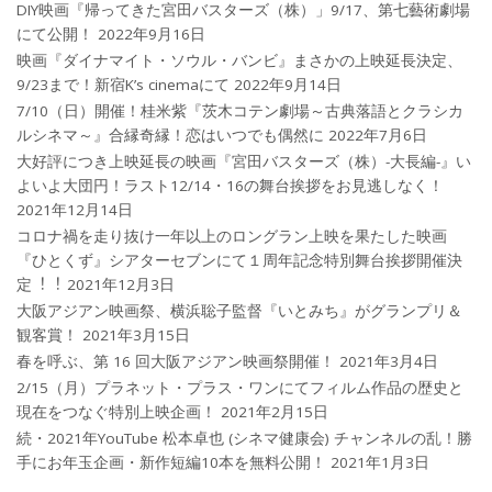
DIY映画『帰ってきた宮田バスターズ（株）」9/17、第七藝術劇場
にて公開！
2022年9月16日
映画『ダイナマイト・ソウル・バンビ』まさかの上映延長決定、
9/23まで！新宿K’s cinemaにて
2022年9月14日
7/10（日）開催！桂米紫『茨木コテン劇場～古典落語とクラシカ
ルシネマ～』合縁奇縁！恋はいつでも偶然に
2022年7月6日
大好評につき上映延長の映画『宮田バスターズ（株）-大長編-』い
よいよ大団円！ラスト12/14・16の舞台挨拶をお見逃しなく！
2021年12月14日
コロナ禍を⾛り抜け⼀年以上のロングラン上映を果たした映画
『ひとくず』シアターセブンにて１周年記念特別舞台挨拶開催決
定︕︕
2021年12月3日
大阪アジアン映画祭、横浜聡子監督『いとみち』がグランプリ＆
観客賞！
2021年3月15日
春を呼ぶ、第 16 回大阪アジアン映画祭開催！
2021年3月4日
2/15（月）プラネット・プラス・ワンにてフィルム作品の歴史と
現在をつなぐ特別上映企画！
2021年2月15日
続・2021年YouTube 松本卓也 (シネマ健康会) チャンネルの乱！勝
手にお年玉企画・新作短編10本を無料公開！
2021年1月3日