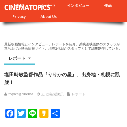
CINEMATOPICS
NEWS
レポート
インタビュー
作品
Privacy
About Us
最新映画情報とインタビュー、レポートを紹介。某映画映画祭のスタッフが
立ち上げた映画情報サイト。現在2代目がスタッフとして編集制作している。
レポート
塩田時敏監督作品『りりかの星』、出身地・札幌に凱
旋！
topics@cinema
2025年8月8日
レポート
F
T
Li
K
共
ac
w
n
a
有