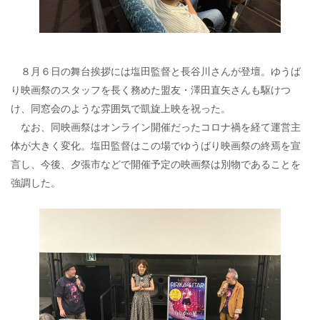
８月６日の舞台挨拶には塩田監督と長谷川さんが登壇。ゆうば
り映画祭のスタッフを長く務めた盟友・澤田直矢さんも駆けつ
け、同窓会のような雰囲気で凱旋上映を祝った。
なお、同映画祭はオンライン開催だったコロナ禍を経て運営主
体が大きく変化。塩田監督はこの場でゆうばり映画祭の終焉を宣
言し、今後、夕張市などで開催予定の映画祭は別物であることを
強調した。