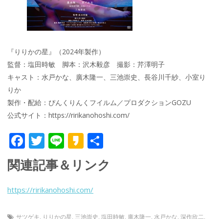
『りりかの星』（2024年製作）
監督：塩田時敏 脚本：沢木毅彦 撮影：芹澤明子
キャスト：水戸かな、廣木隆一、三池崇史、長谷川千紗、小室り
りか
製作・配給：ぴんくりんくフイルム／プロダクションGOZU
公式サイト：https://ririkanohoshi.com/
F
T
Li
K
共
ac
w
n
a
有
関連記事＆リンク
e
itt
e
k
b
er
a
https://ririkanohoshi.com/
o
o
o
サツゲキ
,
りりかの星
,
三池崇史
,
塩田時敏
,
廣木隆一
,
水戸かな
,
深作欣二
,