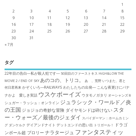
1
2
3
4
5
6
7
8
9
10
11
12
13
14
15
16
17
18
19
20
21
22
23
24
25
26
27
28
29
30
31
« 7月
タグ
22年目の告白―私が殺人犯です―
50回目のファーストキス
HiGH&LOW THE
あのコの、トリコ。
MOVIE 2 / END OF SKY
あゝ、荒野
いつまた、君と
かぞくいろ―RAILWAYS わたしたちの出発―
こんな夜更けにバナ
何日君再来
ウスケボーイズ
ナかよ 愛しき実話
ウタモノガタリ
オーシャンズ８
ジュラシック・ワールド／炎
シュガー・ラッシュ：オ​ンライン
の王国
スタ
ジョジョの奇妙な冒険 ダイヤモンドは砕けない
ー・ウォーズ／最後のジェダイ
スパイダーマン：ホームカミン
ドラゴ
デイアンドナイト
デットエンドの思い出
グ
ダンケルク
トリガール！
ファンタスティッ
ナラタージュ
ンボール超 ブロリー