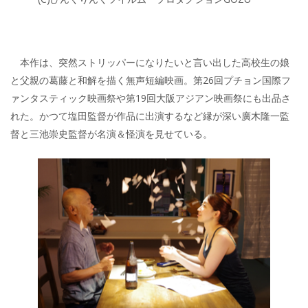
本作は、突然ストリッパーになりたいと言い出した高校生の娘
と父親の葛藤と和解を描く無声短編映画。第26回プチョン国際フ
ァンタスティック映画祭や第19回大阪アジアン映画祭にも出品さ
れた。かつて塩田監督が作品に出演するなど縁が深い廣木隆一監
督と三池崇史監督が名演＆怪演を見せている。