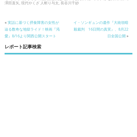
澤田直矢
,
現代やくざ 人斬り与太
,
長谷川千紗
k
«
実話に基づく摂食障害の女性が
イ・ソンギュンの遺作『大統領暗
辿る数奇な地獄ライド！映画『渇
殺裁判 16日間の真実』、8月22
愛』8/16より関西公開スタート
日全国公開
»
レポート記事検索