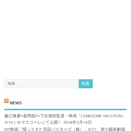
NEWS
藤江琢磨×森岡龍P×下社敦郎監督・映画『LONESOME VACATION』
3/10シネマスコーレにて公開！
2024年3月16日
DIY映画『帰ってきた宮田バスターズ（株）」9/17、第七藝術劇場