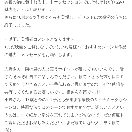
興奮の渦に包まれる中、トークセッションではそれぞれが作品の
魅力をたっぷり語りました。
さらに18歳の6つ子着ぐるみも登場し、イベントは大盛況のうちに
終了しました。
＜以下、登壇者コメントとなります＞
●まだ映画をご覧になっていないお客様へ、おすすめシーンや作品
の魅力、メッセージをお願いします。
入野さん：隣の席の人と笑うポイントが違ってもいいんです、皆
さんそれぞれ自由に楽しんでください。観て下さった方が口コミ
で広めてくださることが一番伝わると思いますので、ぜひ感想を
共有してくださると嬉しいです。皆さん次第ですよ!
小野さん：18歳と今の6つ子たちが集まる最後のダイナミックなシ
ーンは、映画ならではのシーンでおすすめです。楽しいこととい
うのは、すぐ細かい部分を忘れてしまいがちなので、ぜひ何度も
ご覧いただきお楽しみください。まだ観ていない人、早く観て！
(笑)