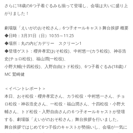
さらに18歳の6つ子着ぐるみも揃って登場し、会場は大いに盛り上
がりました！
劇場版「えいがのおそ松さん」6つ子オールキャスト舞台挨拶 概要
◆日時：3月31日（日）10:55～11:25
◆場所：丸の内ピカデリー スクリーン1
◆登壇ゲスト：櫻井孝宏(おそ松役)、中村悠一(カラ松役)、神谷浩
史(チョロ松役)、福山潤(一松役)、
小野大輔(十四松役)、入野自由(トド松役)、6つ子着ぐるみ(18歳) /
MC 鷲崎健
＜イベントレポート＞
本日、おそ松役・櫻井孝宏さん、カラ松役・中村悠一さん、チョ
ロ松役・神谷浩史さん、一松役・福山潤さん、十四松役・小野大
輔さん、トド松役・入野自由さんの６つ子オールキャストが登壇
する、劇場版「えいがのおそ松さん」舞台挨拶を行いました。
舞台挨拶ではじめて6つ子役のキャストが勢揃いし、会場が一気に