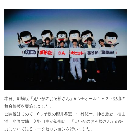
本日、劇場版「えいがのおそ松さん」6つ子オールキャスト登壇の
舞台挨拶を実施しました。
公開後はじめて、6つ子役の櫻井孝宏、中村悠一、神谷浩史、福山
潤、小野大輔、入野自由が勢揃いし「えいがのおそ松さん」の魅
力について語るトークセッションを行いました。