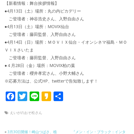
【新着情報：舞台挨拶情報】
●4月13日（土）場所：丸の内ピカデリー
ご登壇者：神谷浩史さん、入野自由さん
●4月13日（土）場所：MOVIX仙台
ご登壇者：藤田監督、入野自由さん
●4月14日（日）場所：ＭＯＶＩＸ仙台・イオンシネマ福島・ＭＯ
ＶＩＸさいたま
ご登壇者：藤田監督、入野自由さん
●４月28日（金）場所：MOVIX柏の葉
ご登壇者：櫻井孝宏さん、小野大輔さん
※応募方法は、公式HP、twitterで告知致します！
F
T
Li
K
共
ac
w
n
a
有
e
itt
e
k
えいがのおそ松さん
b
er
a
«
3月30日開催！崎山つばさ、植
『メン・イン・ブラック：インタ