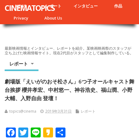
CINEMATOPICS
NEWS
レポート
インタビュー
作品
Privacy
About Us
最新映画情報とインタビュー、レポートを紹介。某映画映画祭のスタッフが
立ち上げた映画情報サイト。現在2代目がスタッフとして編集制作している。
レポート
劇場版「えいがのおそ松さん」6つ子オールキャスト舞
台挨拶 櫻井孝宏、中村悠一、神谷浩史、福山潤、小野
大輔、入野自由 登壇！
topics@cinema
2019年3月31日
レポート
F
T
Li
K
共