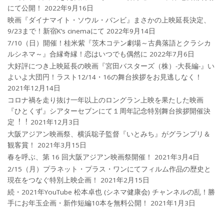
にて公開！
2022年9月16日
映画『ダイナマイト・ソウル・バンビ』まさかの上映延長決定、
9/23まで！新宿K’s cinemaにて
2022年9月14日
7/10（日）開催！桂米紫『茨木コテン劇場～古典落語とクラシカ
ルシネマ～』合縁奇縁！恋はいつでも偶然に
2022年7月6日
大好評につき上映延長の映画『宮田バスターズ（株）-大長編-』い
よいよ大団円！ラスト12/14・16の舞台挨拶をお見逃しなく！
2021年12月14日
コロナ禍を⾛り抜け⼀年以上のロングラン上映を果たした映画
『ひとくず』シアターセブンにて１周年記念特別舞台挨拶開催決
定︕︕
2021年12月3日
大阪アジアン映画祭、横浜聡子監督『いとみち』がグランプリ＆
観客賞！
2021年3月15日
春を呼ぶ、第 16 回大阪アジアン映画祭開催！
2021年3月4日
2/15（月）プラネット・プラス・ワンにてフィルム作品の歴史と
現在をつなぐ特別上映企画！
2021年2月15日
続・2021年YouTube 松本卓也 (シネマ健康会) チャンネルの乱！勝
手にお年玉企画・新作短編10本を無料公開！
2021年1月3日