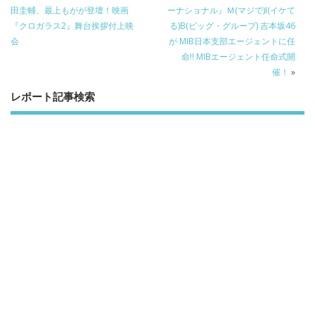
o
o
田圭輔、最上もがが登壇！映画
ーナショナル』Ｍ(マジで)I(イケて
o
『クロガラス2』舞台挨拶付上映
る)B(ビッグ・グループ) 吉本坂46
k
会
が MIB日本支部エージェントに任
命!! MIBエージェント任命式開
催！
»
レポート記事検索