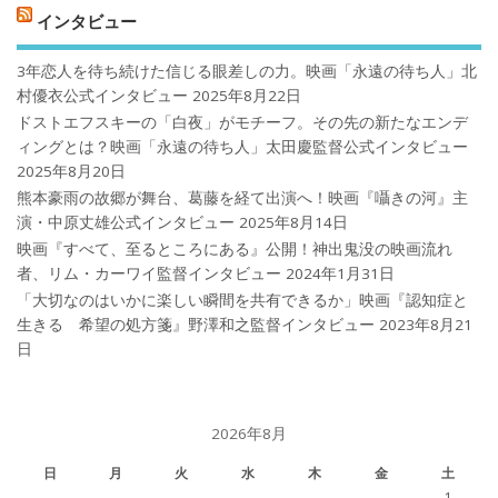
インタビュー
3年恋人を待ち続けた信じる眼差しの力。映画「永遠の待ち人」北
村優衣公式インタビュー
2025年8月22日
ドストエフスキーの「白夜」がモチーフ。その先の新たなエンデ
ィングとは？映画「永遠の待ち人」太田慶監督公式インタビュー
2025年8月20日
熊本豪雨の故郷が舞台、葛藤を経て出演へ！映画『囁きの河』主
演・中原丈雄公式インタビュー
2025年8月14日
映画『すべて、至るところにある』公開！神出鬼没の映画流れ
者、リム・カーワイ監督インタビュー
2024年1月31日
「大切なのはいかに楽しい瞬間を共有できるか」映画『認知症と
生きる 希望の処方箋』野澤和之監督インタビュー
2023年8月21
日
2026年8月
日
月
火
水
木
金
土
1