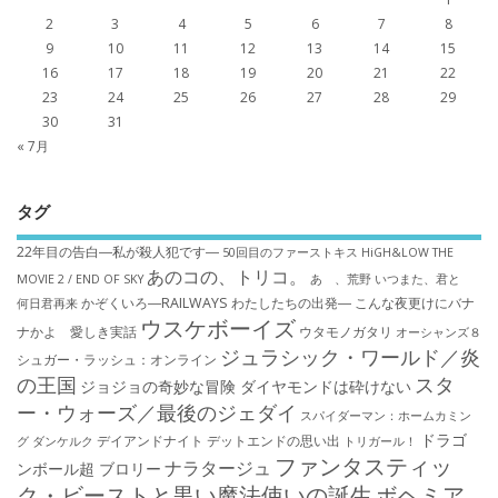
2
3
4
5
6
7
8
9
10
11
12
13
14
15
16
17
18
19
20
21
22
23
24
25
26
27
28
29
30
31
« 7月
タグ
22年目の告白―私が殺人犯です―
50回目のファーストキス
HiGH&LOW THE
あのコの、トリコ。
MOVIE 2 / END OF SKY
あゝ、荒野
いつまた、君と
かぞくいろ―RAILWAYS わたしたちの出発―
こんな夜更けにバナ
何日君再来
ウスケボーイズ
ナかよ 愛しき実話
ウタモノガタリ
オーシャンズ８
ジュラシック・ワールド／炎
シュガー・ラッシュ：オ​ンライン
の王国
スタ
ジョジョの奇妙な冒険 ダイヤモンドは砕けない
ー・ウォーズ／最後のジェダイ
スパイダーマン：ホームカミン
ドラゴ
デイアンドナイト
デットエンドの思い出
グ
ダンケルク
トリガール！
ファンタスティッ
ナラタージュ
ンボール超 ブロリー
ク・ビーストと黒い魔法使いの誕生
ボヘミア