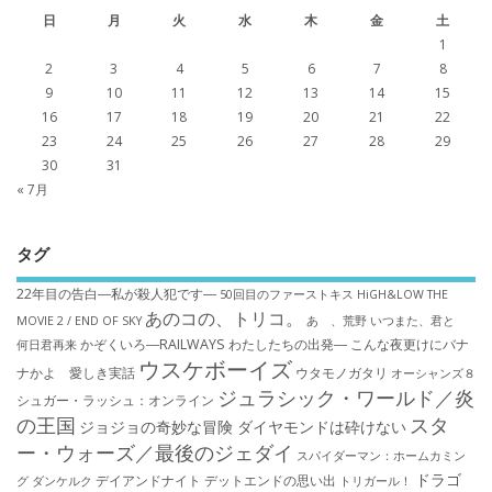
日
月
火
水
木
金
土
1
2
3
4
5
6
7
8
9
10
11
12
13
14
15
16
17
18
19
20
21
22
23
24
25
26
27
28
29
30
31
« 7月
タグ
22年目の告白―私が殺人犯です―
50回目のファーストキス
HiGH&LOW THE
あのコの、トリコ。
MOVIE 2 / END OF SKY
あゝ、荒野
いつまた、君と
かぞくいろ―RAILWAYS わたしたちの出発―
こんな夜更けにバナ
何日君再来
ウスケボーイズ
ナかよ 愛しき実話
ウタモノガタリ
オーシャンズ８
ジュラシック・ワールド／炎
シュガー・ラッシュ：オ​ンライン
の王国
スタ
ジョジョの奇妙な冒険 ダイヤモンドは砕けない
ー・ウォーズ／最後のジェダイ
スパイダーマン：ホームカミン
ドラゴ
デイアンドナイト
デットエンドの思い出
グ
ダンケルク
トリガール！