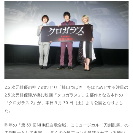
2.5 次元俳優の神 7 のひとり「崎山つばさ」をはじめとする注目の
2.5 次元俳優陣が挑む映画『クロガラス』。2 部作となる本作の
『クロガラス 2』が、本日３月 30 日（土）より公開となりまし
た。
昨年の「第 69 回NHK紅白歌合戦」にミュージカル「刀剣乱舞」の
刀剣男士として出演し、多くの女性ファンを熱狂させている崎山