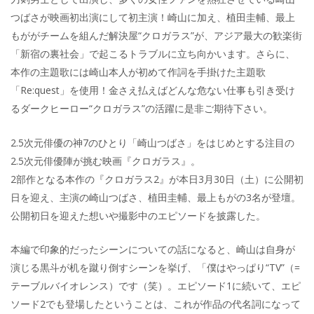
つばさが映画初出演にして初主演！崎山に加え、植田圭輔、最上
もががチームを組んだ解決屋“クロガラス”が、アジア最大の歓楽街
「新宿の裏社会」で起こるトラブルに立ち向かいます。さらに、
本作の主題歌には崎山本人が初めて作詞を手掛けた主題歌
「Re:quest」を使用！金さえ払えばどんな危ない仕事も引き受け
るダークヒーロー“クロガラス”の活躍に是非ご期待下さい。
2.5次元俳優の神7のひとり「崎山つばさ」をはじめとする注目の
2.5次元俳優陣が挑む映画『クロガラス』。
2部作となる本作の『クロガラス2』が本日3月30日（土）に公開初
日を迎え、主演の崎山つばさ、植田圭輔、最上もがの3名が登壇。
公開初日を迎えた想いや撮影中のエピソードを披露した。
本編で印象的だったシーンについての話になると、崎山は自身が
演じる黒斗が机を蹴り倒すシーンを挙げ、「僕はやっぱり“TV”（=
テーブルバイオレンス）です（笑）。エピソード1に続いて、エピ
ソード2でも登場したということは、これが作品の代名詞になって