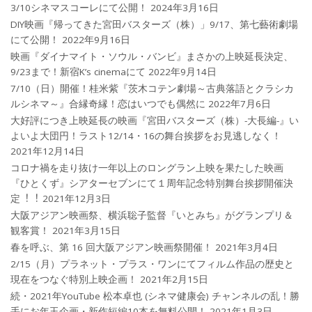
3/10シネマスコーレにて公開！
2024年3月16日
DIY映画『帰ってきた宮田バスターズ（株）」9/17、第七藝術劇場
にて公開！
2022年9月16日
映画『ダイナマイト・ソウル・バンビ』まさかの上映延長決定、
9/23まで！新宿K’s cinemaにて
2022年9月14日
7/10（日）開催！桂米紫『茨木コテン劇場～古典落語とクラシカ
ルシネマ～』合縁奇縁！恋はいつでも偶然に
2022年7月6日
大好評につき上映延長の映画『宮田バスターズ（株）-大長編-』い
よいよ大団円！ラスト12/14・16の舞台挨拶をお見逃しなく！
2021年12月14日
コロナ禍を⾛り抜け⼀年以上のロングラン上映を果たした映画
『ひとくず』シアターセブンにて１周年記念特別舞台挨拶開催決
定︕︕
2021年12月3日
大阪アジアン映画祭、横浜聡子監督『いとみち』がグランプリ＆
観客賞！
2021年3月15日
春を呼ぶ、第 16 回大阪アジアン映画祭開催！
2021年3月4日
2/15（月）プラネット・プラス・ワンにてフィルム作品の歴史と
現在をつなぐ特別上映企画！
2021年2月15日
続・2021年YouTube 松本卓也 (シネマ健康会) チャンネルの乱！勝
手にお年玉企画・新作短編10本を無料公開！
2021年1月3日