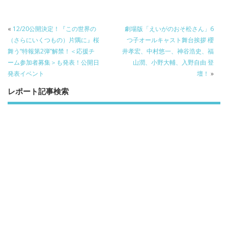
e
itt
e
k
b
er
a
o
o
«
12/20公開決定！『この世界の
劇場版「えいがのおそ松さん」6
（さらにいくつもの）片隅に』桜
つ子オールキャスト舞台挨拶 櫻
o
舞う“特報第2弾”解禁！＜応援チ
井孝宏、中村悠一、神谷浩史、福
k
ーム参加者募集＞も発表！公開日
山潤、小野大輔、入野自由 登
発表イベント
壇！
»
レポート記事検索