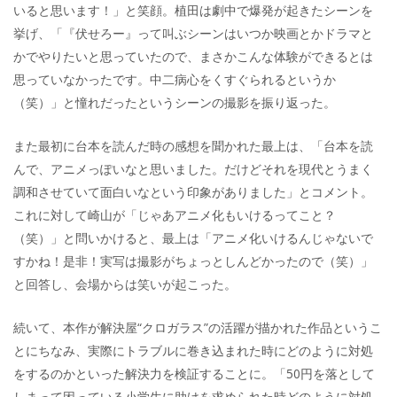
いると思います！」と笑顔。植田は劇中で爆発が起きたシーンを
挙げ、「『伏せろー』って叫ぶシーンはいつか映画とかドラマと
かでやりたいと思っていたので、まさかこんな体験ができるとは
思っていなかったです。中二病心をくすぐられるというか
（笑）」と憧れだったというシーンの撮影を振り返った。
また最初に台本を読んだ時の感想を聞かれた最上は、「台本を読
んで、アニメっぽいなと思いました。だけどそれを現代とうまく
調和させていて面白いなという印象がありました」とコメント。
これに対して崎山が「じゃあアニメ化もいけるってこと？
（笑）」と問いかけると、最上は「アニメ化いけるんじゃないで
すかね！是非！実写は撮影がちょっとしんどかったので（笑）」
と回答し、会場からは笑いが起こった。
続いて、本作が解決屋“クロガラス”の活躍が描かれた作品というこ
とにちなみ、実際にトラブルに巻き込まれた時にどのように対処
をするのかといった解決力を検証することに。「50円を落として
しまって困っている小学生に助けを求められた時どのように対処