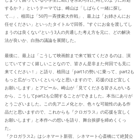
するか？」というテーマでは、崎山は「しばらく一緒に探し
て…」、植田は「50円一斉捜索大作戦」、最上は「お姉さんにお
任せください」といったタイトルで回答。“すぐにお金を渡してし
まうのは良くない”という3人の共通した考え方を元に、どの解決
法が良いか、白熱の議論を展開した。
最後に、最上は「こうして映画館まで来て観てくださるのは、演
じていてすごく嬉しいことなので、皆さん是非また何回でも見に
来てください！」と語り、植田は「part1の勢いに乗って、part2も
もっと広がっていくといいなと思いますので、応援のほど宜しく
お願いします」とアピール。崎山が「見てくださる皆さんがいる
から、こうしてpart2も公開することができました。本当にありが
とうございました。この先アニメ化とか、色々な可能性のある作
品だと思いますので、これからも『クロガラス』の応援を宜しく
お願いします」と本作への想いを語り、舞台挨拶を締めくくっ
た。
『クロガラス2』はシネマート新宿、シネマート心斎橋にて絶賛公