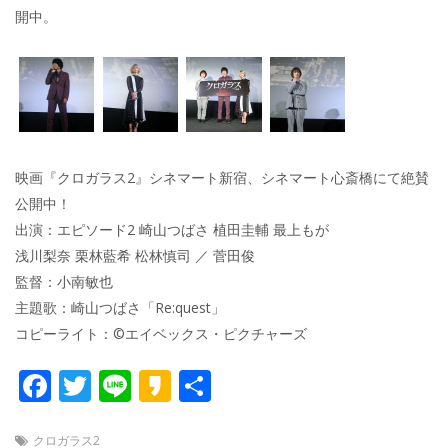
開中。
映画『クロガラス2』シネマート新宿、シネマート心斎橋にて絶賛
公開中！
出演：エピソード2 崎山つばさ 植田圭輔 最上もが
浅川梨奈 栗林藍希 松林慎司 ／ 菅田俊
監督：小南敏也
主題歌：崎山つばさ「Re:quest」
コピーライト：©エイベックス・ピクチャーズ
F
T
Li
K
共
ac
w
n
a
有
クロガラス2