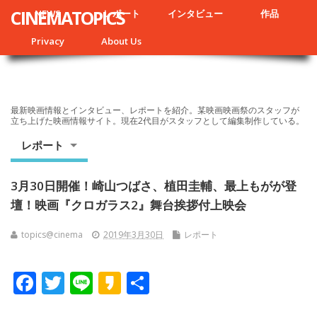
CINEMATOPICS
NEWS
レポート
インタビュー
作品
Privacy
About Us
最新映画情報とインタビュー、レポートを紹介。某映画映画祭のスタッフが
立ち上げた映画情報サイト。現在2代目がスタッフとして編集制作している。
レポート
3月30日開催！崎山つばさ、植田圭輔、最上もがが登
壇！映画『クロガラス2』舞台挨拶付上映会
topics@cinema
2019年3月30日
レポート
F
T
Li
K
共
ac
w
n
a
有