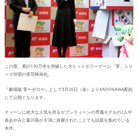
この度、累計130万本を突破した大ヒットホラーゲーム「零」シリ
ーズ待望の実写映画化。
『劇場版 零〜ゼロ〜』として9月26日（金）よりKADOKAWA配給
にて公開となります。
ティーンに絶大な人気を誇るセブンティーンの専属モデルの2人中
条あやみと森川葵が主演に抜擢されたことでも話題を集めている
本作。