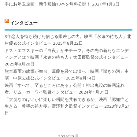
手にお年玉企画・新作短編10本を無料公開！
2021年1月3日
インタビュー
3年恋人を待ち続けた信じる眼差しの力。映画「永遠の待ち人」北
村優衣公式インタビュー
2025年8月22日
ドストエフスキーの「白夜」がモチーフ。その先の新たなエンデ
ィングとは？映画「永遠の待ち人」太田慶監督公式インタビュー
2025年8月20日
熊本豪雨の故郷が舞台、葛藤を経て出演へ！映画『囁きの河』主
演・中原丈雄公式インタビュー
2025年8月14日
映画『すべて、至るところにある』公開！神出鬼没の映画流れ
者、リム・カーワイ監督インタビュー
2024年1月31日
「大切なのはいかに楽しい瞬間を共有できるか」映画『認知症と
生きる 希望の処方箋』野澤和之監督インタビュー
2023年8月21
日
2026年8月