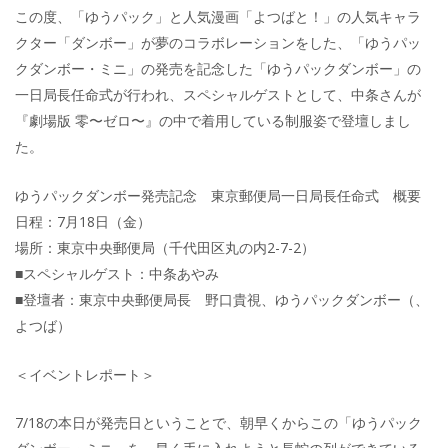
この度、「ゆうパック」と人気漫画「よつばと！」の人気キャラ
クター「ダンボー」が夢のコラボレーションをした、「ゆうパッ
クダンボー・ミニ」の発売を記念した「ゆうパックダンボー」の
一日局長任命式が行われ、スペシャルゲストとして、中条さんが
『劇場版 零〜ゼロ〜』の中で着用している制服姿で登壇しまし
た。
ゆうパックダンボー発売記念 東京郵便局一日局長任命式 概要
日程：7月18日（金）
場所：東京中央郵便局（千代田区丸の内2-7-2）
■スペシャルゲスト：中条あやみ
■登壇者：東京中央郵便局長 野口貴視、ゆうパックダンボー（、
よつば）
＜イベントレポート＞
7/18の本日が発売日ということで、朝早くからこの「ゆうパック