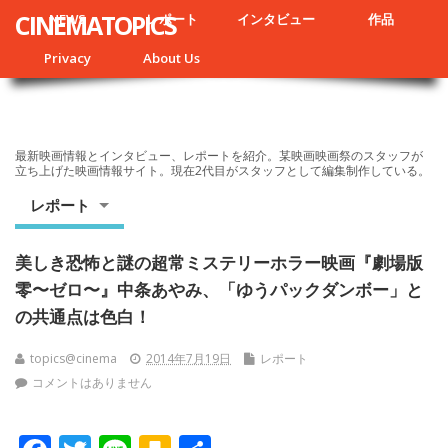
CINEMATOPICS
NEWS
レポート
インタビュー
作品
Privacy
About Us
最新映画情報とインタビュー、レポートを紹介。某映画映画祭のスタッフが
立ち上げた映画情報サイト。現在2代目がスタッフとして編集制作している。
レポート
美しき恐怖と謎の超常ミステリーホラー映画『劇場版
零〜ゼロ〜』中条あやみ、「ゆうパックダンボー」と
の共通点は色白！
topics@cinema
2014年7月19日
レポート
コメントはありません