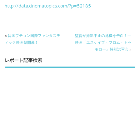
b
er
a
http://data.cinematopics.com/?p=52185
o
o
o
k
«
韓国プチョン国際ファンタステ
監督が撮影中止の危機を告白！—
ィック映画祭開幕！
映画『エスケイプ・フロム・トゥ
モロー』特別試写会
»
レポート記事検索