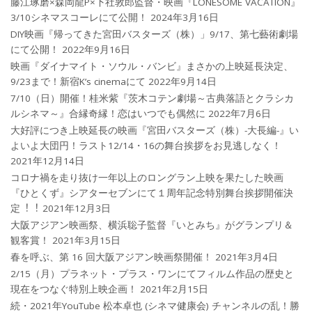
藤江琢磨×森岡龍P×下社敦郎監督・映画『LONESOME VACATION』
3/10シネマスコーレにて公開！
2024年3月16日
DIY映画『帰ってきた宮田バスターズ（株）」9/17、第七藝術劇場
にて公開！
2022年9月16日
映画『ダイナマイト・ソウル・バンビ』まさかの上映延長決定、
9/23まで！新宿K’s cinemaにて
2022年9月14日
7/10（日）開催！桂米紫『茨木コテン劇場～古典落語とクラシカ
ルシネマ～』合縁奇縁！恋はいつでも偶然に
2022年7月6日
大好評につき上映延長の映画『宮田バスターズ（株）-大長編-』い
よいよ大団円！ラスト12/14・16の舞台挨拶をお見逃しなく！
2021年12月14日
コロナ禍を⾛り抜け⼀年以上のロングラン上映を果たした映画
『ひとくず』シアターセブンにて１周年記念特別舞台挨拶開催決
定︕︕
2021年12月3日
大阪アジアン映画祭、横浜聡子監督『いとみち』がグランプリ＆
観客賞！
2021年3月15日
春を呼ぶ、第 16 回大阪アジアン映画祭開催！
2021年3月4日
2/15（月）プラネット・プラス・ワンにてフィルム作品の歴史と
現在をつなぐ特別上映企画！
2021年2月15日
続・2021年YouTube 松本卓也 (シネマ健康会) チャンネルの乱！勝