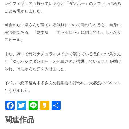
ンやフィギュアも持っているなど「ダンボー」の大ファンにある
ことも明かしました。
司会から中条さんが着ている制服について尋ねられると、自身の
主演作である、『劇場版 零〜ゼロ〜』に関しても、しっかり
アピール。
また、劇中で終始ナチュラルメイクで演じている色白の中条さん
と「ゆうパックダンボー」の色白さとが共通していることを挙げ
られ、はにかんだ顔をみせました。
イベント終了後も中条さんの撮影会が行われ、大盛況のイベント
となりました。
F
T
Li
K
共
ac
w
n
a
有
関連作品
e
itt
e
k