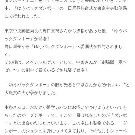
ダンボー・ミニ」を一早く手に入れようと長蛇の列ができている
中、「ゆうパックダンボー」の一日局長任命式が東京中央郵便局
にて行われました。
東京中央郵便局長の野口貴視さんから挨拶があった後、「ゆうパ
ックダンボー」が登場！
野口局長から「ゆうパックダンボー」へ委嘱状が授与されまし
た。
その後は、スペシャルゲストとして、中条さんが『劇場版 零〜
ゼロ〜』の劇中で着ているで制服姿で登場！
「ゆうパックダンボー」の眼が光ると中条さんから”かわいい！”と
大絶賛の声が挙がりました。
中条さんは、お友達が通学カバンにお揃いでつけようといっても
らったのが「ダンボー」で、そこで一目ぼれをしたのが「ダンボ
ー」との出会いだったといいます。この場にも私物である、「ダ
ンボー」のシュシュを身につけてきており、その他にもシャーペ