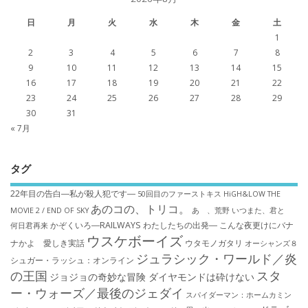
日
月
火
水
木
金
土
1
2
3
4
5
6
7
8
9
10
11
12
13
14
15
16
17
18
19
20
21
22
23
24
25
26
27
28
29
30
31
« 7月
タグ
22年目の告白―私が殺人犯です―
50回目のファーストキス
HiGH&LOW THE
あのコの、トリコ。
MOVIE 2 / END OF SKY
あゝ、荒野
いつまた、君と
かぞくいろ―RAILWAYS わたしたちの出発―
こんな夜更けにバナ
何日君再来
ウスケボーイズ
ナかよ 愛しき実話
ウタモノガタリ
オーシャンズ８
ジュラシック・ワールド／炎
シュガー・ラッシュ：オ​ンライン
の王国
スタ
ジョジョの奇妙な冒険 ダイヤモンドは砕けない
ー・ウォーズ／最後のジェダイ
スパイダーマン：ホームカミン