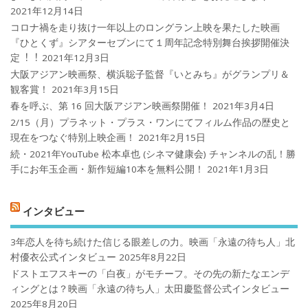
2021年12月14日
コロナ禍を⾛り抜け⼀年以上のロングラン上映を果たした映画
『ひとくず』シアターセブンにて１周年記念特別舞台挨拶開催決
定︕︕
2021年12月3日
大阪アジアン映画祭、横浜聡子監督『いとみち』がグランプリ＆
観客賞！
2021年3月15日
春を呼ぶ、第 16 回大阪アジアン映画祭開催！
2021年3月4日
2/15（月）プラネット・プラス・ワンにてフィルム作品の歴史と
現在をつなぐ特別上映企画！
2021年2月15日
続・2021年YouTube 松本卓也 (シネマ健康会) チャンネルの乱！勝
手にお年玉企画・新作短編10本を無料公開！
2021年1月3日
インタビュー
3年恋人を待ち続けた信じる眼差しの力。映画「永遠の待ち人」北
村優衣公式インタビュー
2025年8月22日
ドストエフスキーの「白夜」がモチーフ。その先の新たなエンデ
ィングとは？映画「永遠の待ち人」太田慶監督公式インタビュー
2025年8月20日