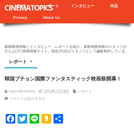
CINEMATOPICS
NEWS
レポート
インタビュー
作品
Privacy
About Us
最新映画情報とインタビュー、レポートを紹介。某映画映画祭のスタッフが
立ち上げた映画情報サイト。現在2代目がスタッフとして編集制作している。
レポート
韓国プチョン国際ファンタスティック映画祭開幕！
topics@cinema
2014年7月18日
レポート
コメントはありません
F
T
Li
K
共
ac
w
n
a
有