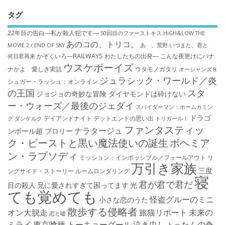
タグ
22年目の告白―私が殺人犯です―
50回目のファーストキス
HiGH&LOW THE
あのコの、トリコ。
MOVIE 2 / END OF SKY
あゝ、荒野
いつまた、君と
かぞくいろ―RAILWAYS わたしたちの出発―
こんな夜更けにバナ
何日君再来
ウスケボーイズ
ナかよ 愛しき実話
ウタモノガタリ
オーシャンズ８
ジュラシック・ワールド／炎
シュガー・ラッシュ：オ​ンライン
の王国
スタ
ジョジョの奇妙な冒険 ダイヤモンドは砕けない
ー・ウォーズ／最後のジェダイ
スパイダーマン：ホームカミン
ドラゴ
デイアンドナイト
デットエンドの思い出
グ
ダンケルク
トリガール！
ファンタスティッ
ナラタージュ
ンボール超 ブロリー
ク・ビーストと黒い魔法使いの誕生
ボヘミア
ン・ラプソディ
ミッション：インポッシブル／フォールアウト
リ
万引き家族
三度
ングサイド・ストーリー
ルームロンダリング
寝
君が君で君だ
目の殺人
兄に愛されすぎて困ってます
光
ても覚めても
怪盗グルーのミニ
小さな恋のうた
散歩する侵略者
オン大脱走
旅猫リポート
未来の
恋と嘘
ミライ
東京喰種 トーキョーグール
泣き虫しょったんの奇