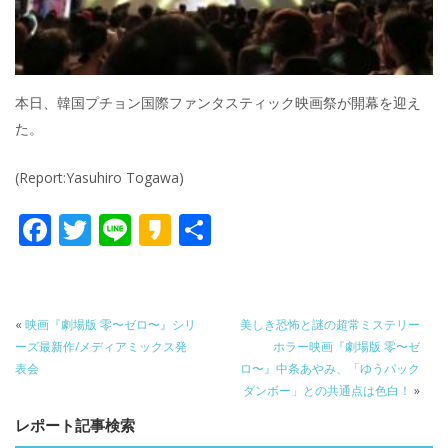
本日、韓国プチョン国際ファンタスティック映画祭が開幕を迎え
た。
(Report:Yasuhiro Togawa)
F
T
Li
K
共
ac
w
n
a
有
e
itt
e
k
b
er
a
«
映画『劇場版 零〜ゼロ〜』シリ
美しき恐怖と謎の超常ミステリー
o
o
ーズ最新作/メディアミックス発
ホラー映画『劇場版 零〜ゼ
表会
ロ〜』中条あやみ、「ゆうパック
o
ダンボー」との共通点は色白！
»
k
レポート記事検索