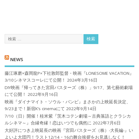
NEWS
藤江琢磨×森岡龍P×下社敦郎監督・映画『LONESOME VACATION』
3/10シネマスコーレにて公開！
2024年3月16日
DIY映画『帰ってきた宮田バスターズ（株）」9/17、第七藝術劇場
にて公開！
2022年9月16日
映画『ダイナマイト・ソウル・バンビ』まさかの上映延長決定、
9/23まで！新宿K’s cinemaにて
2022年9月14日
7/10（日）開催！桂米紫『茨木コテン劇場～古典落語とクラシカ
ルシネマ～』合縁奇縁！恋はいつでも偶然に
2022年7月6日
大好評につき上映延長の映画『宮田バスターズ（株）-大長編-』い
よいよ大団円！ラスト12/14・16の舞台挨拶をお見逃しなく！