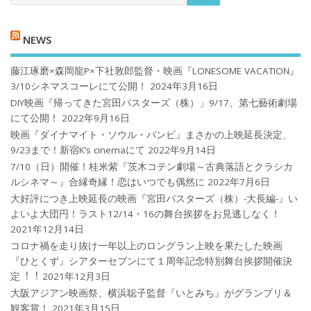
NEWS
藤江琢磨×森岡龍P×下社敦郎監督・映画『LONESOME VACATION』
3/10シネマスコーレにて公開！
2024年3月16日
DIY映画『帰ってきた宮田バスターズ（株）」9/17、第七藝術劇場
にて公開！
2022年9月16日
映画『ダイナマイト・ソウル・バンビ』まさかの上映延長決定、
9/23まで！新宿K’s cinemaにて
2022年9月14日
7/10（日）開催！桂米紫『茨木コテン劇場～古典落語とクラシカ
ルシネマ～』合縁奇縁！恋はいつでも偶然に
2022年7月6日
大好評につき上映延長の映画『宮田バスターズ（株）-大長編-』い
よいよ大団円！ラスト12/14・16の舞台挨拶をお見逃しなく！
2021年12月14日
コロナ禍を⾛り抜け⼀年以上のロングラン上映を果たした映画
『ひとくず』シアターセブンにて１周年記念特別舞台挨拶開催決
定︕︕
2021年12月3日
大阪アジアン映画祭、横浜聡子監督『いとみち』がグランプリ＆
観客賞！
2021年3月15日