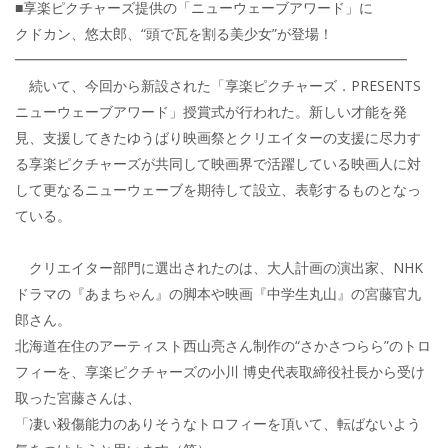
■享楽ピクチャーズ提供の「ニューウェーブアワード」に
クドカン、悠太郎、“頭で瓦を割る美少女”が登場！
━━━━━━━━━━━━━━━━━━━━━━━━━━━━
続いて、今回から新設された「享楽ピクチャーズ．PRESENTS
ニューウェーブアワード」授賞式が行われた。新しい才能を発
見、支援してきたゆうばり映画祭とクリエイターの支援に尽力す
る享楽ピクチャーズが共同して映画界で活躍している映画人に対
して更なるニューウェーブを期待して設立、表彰するものとなっ
ている。
クリエイター部門に選出されたのは、大人計画の演出家、NHK
ドラマの『あまちゃん』の脚本や映画『中学生丸山』の宮藤官九
郎さん。
北海道在住のアーティスト西山亮さん制作の“さかさつらら”のトロ
フィーを、享楽ピクチャーズの小川 博史代表取締役社長から受け
取った宮藤さんは、
「凄い殺傷能力のありそうなトロフィーを頂いて、転ばないよう