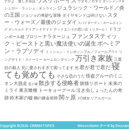
ウスケボーイズ
ナかよ 愛しき実話
ウタモノガタリ
オーシャンズ８
ジュラシック・ワールド／炎
シュガー・ラッシュ：オ​ンライン
の王国
スタ
ジョジョの奇妙な冒険 ダイヤモンドは砕けない
ー・ウォーズ／最後のジェダイ
スパイダーマン：ホームカミン
ドラゴ
デイアンドナイト
デットエンドの思い出
グ
ダンケルク
トリガール！
ファンタスティッ
ナラタージュ
ンボール超 ブロリー
ク・ビーストと黒い魔法使いの誕生
ボヘミア
ン・ラプソディ
ミッション：インポッシブル／フォールアウト
リ
万引き家族
三度
ングサイド・ストーリー
ルームロンダリング
寝
君が君で君だ
目の殺人
兄に愛されすぎて困ってます
光
ても覚めても
怪盗グルーのミニ
小さな恋のうた
散歩する侵略者
オン大脱走
旅猫リポート
未来の
恋と嘘
ミライ
東京喰種 トーキョーグール
泣き虫しょったんの奇
関ヶ原
跡
鈴木家の嘘
鋼の錬金術師
３D彼女 リアルガール
Copyright ©2026. CINEMATOPICS
Mesocolumn テーマ by Dezzain