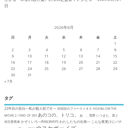
日
2026年8月
日
月
火
水
木
金
土
1
2
3
4
5
6
7
8
9
10
11
12
13
14
15
16
17
18
19
20
21
22
23
24
25
26
27
28
29
30
31
« 7月
タグ
22年目の告白―私が殺人犯です―
50回目のファーストキス
HiGH&LOW THE
あのコの、トリコ。
MOVIE 2 / END OF SKY
あゝ、荒野
いつまた、君と
かぞくいろ―RAILWAYS わたしたちの出発―
こんな夜更けにバナ
何日君再来