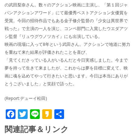
の武田梨奈さん。数々のアクション映画に主演し、「第１回ジャ
パンアクションアワード」にて最優秀ベストアクション女優賞を
受賞。今回の招待作品でもある金子修介監督の『少女は異世界で
戦った』で主演の一人を演じ、コンペ部門に入賞したウエダアツ
シ監督『リュウグウノツカイ』にも出演している。
映画の現場に入って8年という武田さん。アクションで地道に努力
を重ねて来た結果が評価されたことを喜び、
「見てくださっている人がいるんだと今日実感しました。今まで
夢を持って生きて来ましたが、これからは夢を目標に変えて、映
画に魂を込めてやって行きたいと思います。今日は本当にありが
とうございました」と笑顔で語った。
(Report:デューイ松田)
F
T
Li
K
共
ac
w
n
a
有
関連記事＆リンク
e
itt
e
k