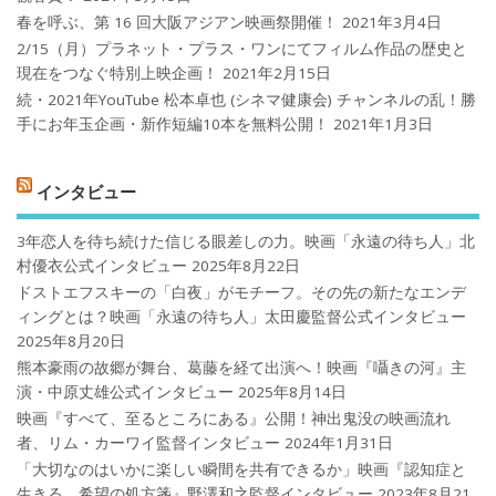
春を呼ぶ、第 16 回大阪アジアン映画祭開催！
2021年3月4日
2/15（月）プラネット・プラス・ワンにてフィルム作品の歴史と
現在をつなぐ特別上映企画！
2021年2月15日
続・2021年YouTube 松本卓也 (シネマ健康会) チャンネルの乱！勝
手にお年玉企画・新作短編10本を無料公開！
2021年1月3日
インタビュー
3年恋人を待ち続けた信じる眼差しの力。映画「永遠の待ち人」北
村優衣公式インタビュー
2025年8月22日
ドストエフスキーの「白夜」がモチーフ。その先の新たなエンデ
ィングとは？映画「永遠の待ち人」太田慶監督公式インタビュー
2025年8月20日
熊本豪雨の故郷が舞台、葛藤を経て出演へ！映画『囁きの河』主
演・中原丈雄公式インタビュー
2025年8月14日
映画『すべて、至るところにある』公開！神出鬼没の映画流れ
者、リム・カーワイ監督インタビュー
2024年1月31日
「大切なのはいかに楽しい瞬間を共有できるか」映画『認知症と
生きる 希望の処方箋』野澤和之監督インタビュー
2023年8月21