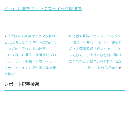
b
er
a
ゆうばり国際ファンタスティック映画祭
o
o
o
k
«
「大阪弁で真剣なドラマが作れ
ゆうばり国際ファンタスティック
ると証明したくて20年前に描いた
映画2014レポート（2）招待作
マンガが、原作以上の映画に！」
品・水落豊監督『偉大なる、しゅ
ロビン西・咲世子・前田和紀プロ
ららぼん』、大林宣彦監督『野の
デューサー／映画『ソウル・フラ
なななのか』他コンペ部門など怒
ワー・トレイン』第七藝術劇場舞
涛の上映作品紹介！
»
台挨拶
レポート記事検索