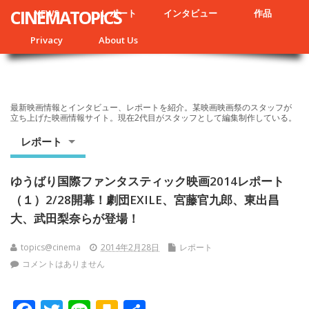
CINEMATOPICS
NEWS
レポート
インタビュー
作品
Privacy
About Us
最新映画情報とインタビュー、レポートを紹介。某映画映画祭のスタッフが
立ち上げた映画情報サイト。現在2代目がスタッフとして編集制作している。
レポート
ゆうばり国際ファンタスティック映画2014レポート
（１）2/28開幕！劇団EXILE、宮藤官九郎、東出昌
大、武田梨奈らが登場！
topics@cinema
2014年2月28日
レポート
コメントはありません