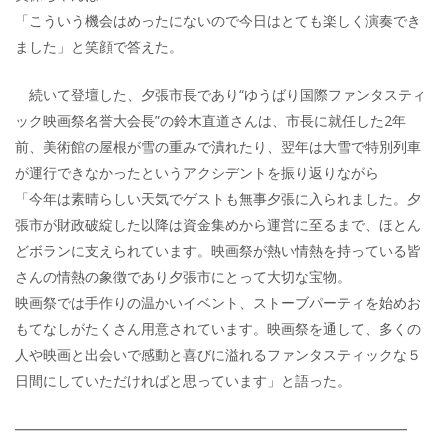
「こういう機会はめったにないので今日はとても楽しく演奏でき
ました」と笑顔で答えた。
続いて登壇した、夕張市長であり“ゆうばり国際ファンタスティ
ック映画祭名誉大会長”の鈴木直道さんは、市長に就任した2年
前、美術館の屋根が雪の重みで潰れたり、翌年は大雪で特別列車
が運行できなかったというアクシデントを振り返りながら
「今年は素晴らしい天気でゲストも無事夕張に入られました。夕
張市が財政破綻した以降は資金集めから運営に至るまで、ほとん
どボランに支えられています。映画祭が熱い情熱を持っている皆
さんの情熱の象徴であり夕張市にとって大切な宝物。
映画祭では手作りの温かいイベント、ストーブパーティを始めお
もてなしがたくさん用意されています。映画祭を通して、多くの
人や映画と出会いで感動と喜びに溢れるファンタスティックな５
日間にしていただければと思っています」と語った。
━━━━━━━━━━━━━━━━━━━━━━━━━━━━