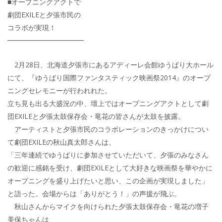
■オープニングアクトで
劇団EXILEと夕張市民の
コラボが実現！
━━━━━━━━━━━
2月28日、北海道夕張市にあるアディーレ会館ゆうばり大ホール
にて、『ゆうばり国際ファンタスティック映画祭2014』のオープ
ニングセレモニーが行われれた。
立ち見も出る大盛況の中、壇上ではオープニングアクトとして劇
団EXILEと夕張太鼓保存会・竜花の皆さんが太鼓を披露。
アーティストと夕張市民のコラボレーションのきっかけについ
て劇団EXILEの秋山真太郎さんは、
「三年連続でゆうばりに参加させていただいて、夕張のみなさん
の歓迎に感銘を受け、劇団EXILEとして大好きな映画祭を華やかに
オープニングを盛り上げたいと思い、この企画が実現しました」
と語った。会場からは「ありがとう！」の声援が飛ぶ。
秋山さんからマイクを向けられた夕張太鼓保存会・竜花の増子
美保ちゃんは