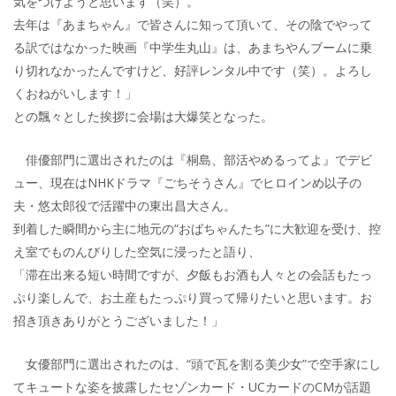
気をつけようと思います（笑）。
去年は『あまちゃん』で皆さんに知って頂いて、その陰でやって
る訳ではなかった映画『中学生丸山』は、あまちやんブームに乗
り切れなかったんですけど、好評レンタル中です（笑）。よろし
くおねがいします！」
との飄々とした挨拶に会場は大爆笑となった。
俳優部門に選出されたのは『桐島、部活やめるってよ』でデビ
ュー、現在はNHKドラマ『ごちそうさん』でヒロインめ以子の
夫・悠太郎役で活躍中の東出昌大さん。
到着した瞬間から主に地元の“おばちゃんたち”に大歓迎を受け、控
え室でものんびりした空気に浸ったと語り、
「滞在出来る短い時間ですが、夕飯もお酒も人々との会話もたっ
ぷり楽しんで、お土産もたっぷり買って帰りたいと思います。お
招き頂きありがとうございました！」
女優部門に選出されたのは、“頭で瓦を割る美少女”で空手家にし
てキュートな姿を披露したセゾンカード・UCカードのCMが話題