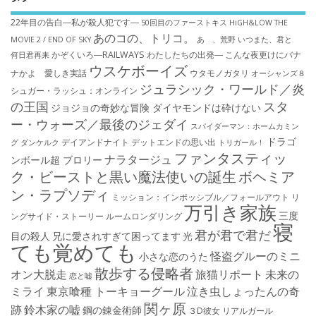
22年目の告白―私が殺人犯です―
50回目のファーストキス
HiGH&LOW THE
あのコの、トリコ。
MOVIE 2 / END OF SKY
あゝ、荒野
いつまた、君と
かぞくいろ―RAILWAYS わたしたちの出発―
こんな夜更けにバナ
何日君再来
ウスケボーイズ
ナかよ 愛しき実話
ウタモノガタリ
オーシャンズ８
ジュラシック・ワールド／炎
シュガー・ラッシュ：オ​ンライン
の王国
スタ
ジョジョの奇妙な冒険 ダイヤモンドは砕けない
ー・ウォーズ／最後のジェダイ
スパイダーマン：ホームカミン
ドラゴ
デイアンドナイト
デットエンドの思い出
グ
ダンケルク
トリガール！
ファンタスティッ
ナラタージュ
ンボール超 ブロリー
ク・ビーストと黒い魔法使いの誕生
ボヘミア
ン・ラプソディ
ミッション：インポッシブル／フォールアウト
リ
万引き家族
三度
ングサイド・ストーリー
ルームロンダリング
寝
君が君で君だ
目の殺人
兄に愛されすぎて困ってます
光
ても覚めても
怪盗グルーのミニ
小さな恋のうた
散歩する侵略者
オン大脱走
旅猫リポート
未来の
恋と嘘
ミライ
東京喰種 トーキョーグール
泣き虫しょったんの奇
関ヶ原
跡
鈴木家の嘘
鋼の錬金術師
３D彼女 リアルガール