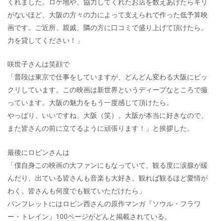
くれました。ロケ地や、協力してくれたお店を数えあげたらキリ
がないほど、大阪の方々の力によって支えられで作った低予算映
画です。ご近所、親戚、隣の方に口コミで盛り上げて頂けたら。
力を貸してください！」
咲世子さんは笑顔で
「普段は東京で仕事をしていますが、どんどん変わる大阪にビッ
クリしています。この映画は新世界というディープなところで撮
っています。大阪の魅力をもう一度感じて頂けたら。
やっぱり、いいですね、大阪（笑）。大阪が本当に好きなので、
また皆さんの前に立てるように頑張ります！」と挨拶した。
最後にロビンさんは
「僕自身この映画の大ファンにもなっていて、観る度に涙腺が緩
んだり、出ている皆さんも音楽も大好き。観れば観るほど愛情が
わく。皆さんも何度でも観ていただけたら」
パンフレットにはロビン西さんの原作マンガ『ソウル・フラワ
ー・トレイン』100ページがどんと掲載されている。