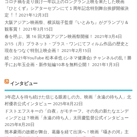
コロナ禍を⾛り抜け⼀年以上のロングラン上映を果たした映画
『ひとくず』シアターセブンにて１周年記念特別舞台挨拶開催決
定︕︕
2021年12月3日
大阪アジアン映画祭、横浜聡子監督『いとみち』がグランプリ＆
観客賞！
2021年3月15日
春を呼ぶ、第 16 回大阪アジアン映画祭開催！
2021年3月4日
2/15（月）プラネット・プラス・ワンにてフィルム作品の歴史と
現在をつなぐ特別上映企画！
2021年2月15日
続・2021年YouTube 松本卓也 (シネマ健康会) チャンネルの乱！勝
手にお年玉企画・新作短編10本を無料公開！
2021年1月3日
インタビュー
3年恋人を待ち続けた信じる眼差しの力。映画「永遠の待ち人」北
村優衣公式インタビュー
2025年8月22日
ドストエフスキーの「白夜」がモチーフ。その先の新たなエンデ
ィングとは？映画「永遠の待ち人」太田慶監督公式インタビュー
2025年8月20日
熊本豪雨の故郷が舞台、葛藤を経て出演へ！映画『囁きの河』主