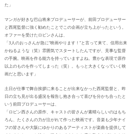
た」
マンガが好きな巴山将来プロデューサーが、前田プロデューサー
と西尾監督に強く勧めたことでこの企画が立ち上がったという。
オファーを受けたロビンさんは、
「3人のおっさんが急に“映画やります！”と言って来て、信用出来
かねるような（笑）雰囲気でスタートしたんですが、見事な監督
の手腕。映画を作る能力を持っていますよね。豊かな表現で原作
以上のものを作ってしまった（笑）。もっと大きくなっていく映
画だと思います」
土日が仕事で舞台挨拶に来ることが出来なかった西尾監督と、昨
日の立ち見が出る盛況を報告し抱き合って喜びを分かち合ったと
いう前田プロデューサーは、
「ロビン西さんの原作、キャストの皆さんが素晴らしいのはもち
ろん、たくさんの力が注がれて作った映画です。音楽も少年ナイ
フの皆さんや大阪にゆかりのあるアーティストが楽曲を提供して