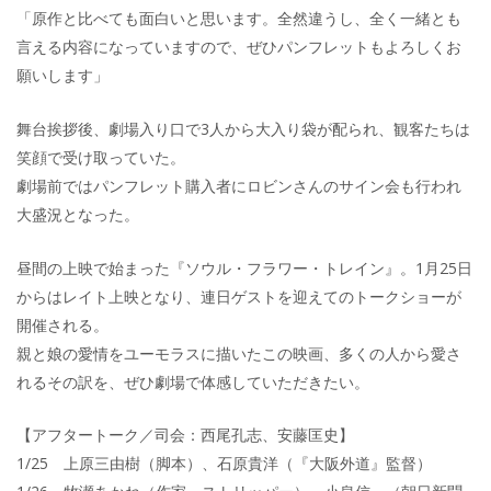
「原作と比べても面白いと思います。全然違うし、全く一緒とも
言える内容になっていますので、ぜひパンフレットもよろしくお
願いします」
舞台挨拶後、劇場入り口で3人から大入り袋が配られ、観客たちは
笑顔で受け取っていた。
劇場前ではパンフレット購入者にロビンさんのサイン会も行われ
大盛況となった。
昼間の上映で始まった『ソウル・フラワー・トレイン』。1月25日
からはレイト上映となり、連日ゲストを迎えてのトークショーが
開催される。
親と娘の愛情をユーモラスに描いたこの映画、多くの人から愛さ
れるその訳を、ぜひ劇場で体感していただきたい。
【アフタートーク／司会：西尾孔志、安藤匡史】
1/25 上原三由樹（脚本）、石原貴洋（『大阪外道』監督）