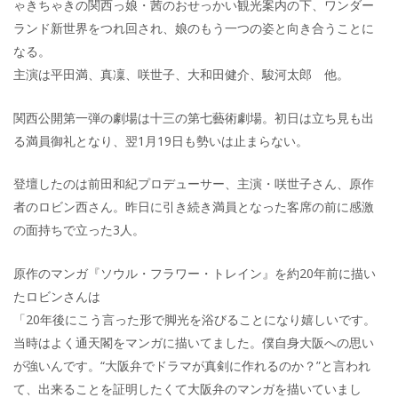
ゃきちゃきの関西っ娘・茜のおせっかい観光案内の下、ワンダー
ランド新世界をつれ回され、娘のもう一つの姿と向き合うことに
なる。
主演は平田満、真凜、咲世子、大和田健介、駿河太郎 他。
関西公開第一弾の劇場は十三の第七藝術劇場。初日は立ち見も出
る満員御礼となり、翌1月19日も勢いは止まらない。
登壇したのは前田和紀プロデューサー、主演・咲世子さん、原作
者のロビン西さん。昨日に引き続き満員となった客席の前に感激
の面持ちで立った3人。
原作のマンガ『ソウル・フラワー・トレイン』を約20年前に描い
たロビンさんは
「20年後にこう言った形で脚光を浴びることになり嬉しいです。
当時はよく通天閣をマンガに描いてました。僕自身大阪への思い
が強いんです。“大阪弁でドラマが真剣に作れるのか？”と言われ
て、出来ることを証明したくて大阪弁のマンガを描いていまし