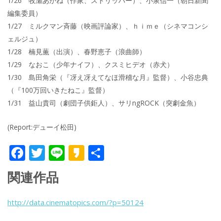
1/26 牧瀬あかね（作家、ストリッパー）、小泉信一（朝日新聞
編集委員）
1/27 ミルクマン斉藤（映画評論家）、ｈｉｍｅ（シネマコンシ
ェルジュ）
1/28 楠見薫（出演）、春野恵子（浪曲師）
1/29 なおこ（少年ナイフ）、クスミヒデオ（赤犬）
1/30 島田角栄（『冴え冴えてなほ滑稽な月』監督）、小谷忠典
（『100万回いきたねこ』監督）
1/31 益山貴司（劇団子供鉅人）、サリngROCK（突劇金魚）
(Report:デューイ松田)
F
T
Li
K
共
ac
w
n
a
有
関連作品
e
itt
e
k
b
er
a
http://data.cinematopics.com/?p=50124
o
o