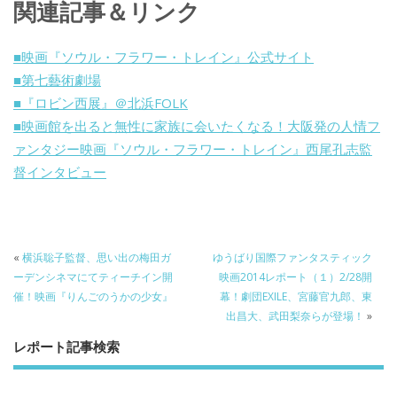
関連記事＆リンク
o
k
■映画『ソウル・フラワー・トレイン』公式サイト
■第七藝術劇場
■『ロビン西展』＠北浜FOLK
■映画館を出ると無性に家族に会いたくなる！大阪発の人情フ
ァンタジー映画『ソウル・フラワー・トレイン』西尾孔志監
督インタビュー
«
横浜聡子監督、思い出の梅田ガ
ゆうばり国際ファンタスティック
ーデンシネマにてティーチイン開
映画2014レポート（１）2/28開
催！映画『りんごのうかの少女』
幕！劇団EXILE、宮藤官九郎、東
出昌大、武田梨奈らが登場！
»
レポート記事検索