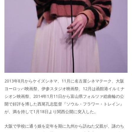
2013年8月からケイズシネマ、11月に名古屋シネマテーク、大阪
ヨーロッパ映画祭、伊参スタジオ映画祭、12月は函館港イルミナ
シオン映画祭、2014年1月11日から富山県フォルツァ総曲輪の公
開で好評を博した西尾孔志監督『ソウル・フラワー・トレイン』
が、満を持して1月18日より関西公開に突入した。
大阪で学校に通う娘を定年を期に九州から訪ねた父親が、謎のち