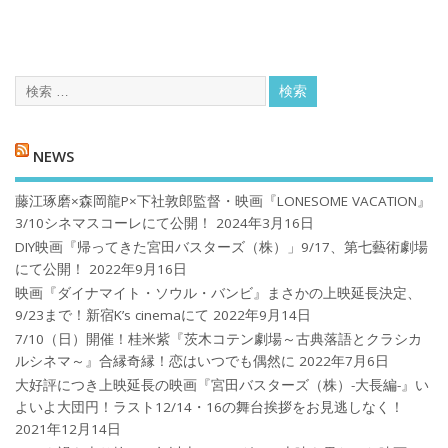
NEWS
藤江琢磨×森岡龍P×下社敦郎監督・映画『LONESOME VACATION』
3/10シネマスコーレにて公開！
2024年3月16日
DIY映画『帰ってきた宮田バスターズ（株）」9/17、第七藝術劇場
にて公開！
2022年9月16日
映画『ダイナマイト・ソウル・バンビ』まさかの上映延長決定、
9/23まで！新宿K’s cinemaにて
2022年9月14日
7/10（日）開催！桂米紫『茨木コテン劇場～古典落語とクラシカ
ルシネマ～』合縁奇縁！恋はいつでも偶然に
2022年7月6日
大好評につき上映延長の映画『宮田バスターズ（株）-大長編-』い
よいよ大団円！ラスト12/14・16の舞台挨拶をお見逃しなく！
2021年12月14日