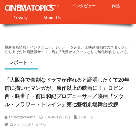
CINEMATOPICS
NEWS
レポート
インタビュー
作品
Privacy
About Us
最新映画情報とインタビュー、レポートを紹介。某映画映画祭のスタッフが
立ち上げた映画情報サイト。現在2代目がスタッフとして編集制作している。
レポート
「大阪弁で真剣なドラマが作れると証明したくて20年
前に描いたマンガが、原作以上の映画に！」ロビン
西・咲世子・前田和紀プロデューサー／映画『ソウ
ル・フラワー・トレイン』第七藝術劇場舞台挨拶
topics@cinema
2014年1月24日
レポート
コメントはありません