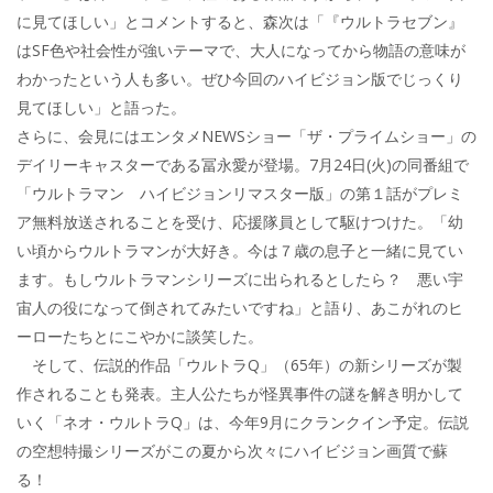
に見てほしい」とコメントすると、森次は「『ウルトラセブン』
はSF色や社会性が強いテーマで、大人になってから物語の意味が
わかったという人も多い。ぜひ今回のハイビジョン版でじっくり
見てほしい」と語った。
さらに、会見にはエンタメNEWSショー「ザ・プライムショー」の
デイリーキャスターである冨永愛が登場。7月24日(火)の同番組で
「ウルトラマン ハイビジョンリマスター版」の第１話がプレミ
ア無料放送されることを受け、応援隊員として駆けつけた。「幼
い頃からウルトラマンが大好き。今は７歳の息子と一緒に見てい
ます。もしウルトラマンシリーズに出られるとしたら？ 悪い宇
宙人の役になって倒されてみたいですね」と語り、あこがれのヒ
ーローたちとにこやかに談笑した。
そして、伝説的作品「ウルトラQ」（65年）の新シリーズが製
作されることも発表。主人公たちが怪異事件の謎を解き明かして
いく「ネオ・ウルトラQ」は、今年9月にクランクイン予定。伝説
の空想特撮シリーズがこの夏から次々にハイビジョン画質で蘇
る！