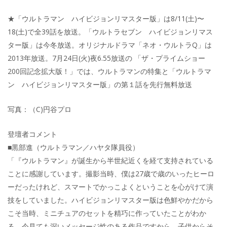
★「ウルトラマン ハイビジョンリマスター版」は8/11(土)〜
18(土)で全39話を放送。「ウルトラセブン ハイビジョンリマス
ター版」は今冬放送。オリジナルドラマ「ネオ・ウルトラQ」は
2013年放送。7月24日(火)夜6.55放送の 「ザ・プライムショー
200回記念拡大版！」では、ウルトラマンの特集と「ウルトラマ
ン ハイビジョンリマスター版」の第１話を先行無料放送
写真：（C)円谷プロ
登壇者コメント
■黒部進（ウルトラマン／ハヤタ隊員役）
「『ウルトラマン』が誕生から半世紀近くを経て支持されている
ことに感謝しています。撮影当時、僕は27歳で歳のいったヒーロ
ーだったけれど、スマートでかっこよくということを心がけて演
技をしていました。ハイビジョンリマスター版は色鮮やかだから
こそ当時、ミニチュアのセットを精巧に作っていたことがわか
る。今見ても深いメッセージ性のある作品ですから、子供からそ