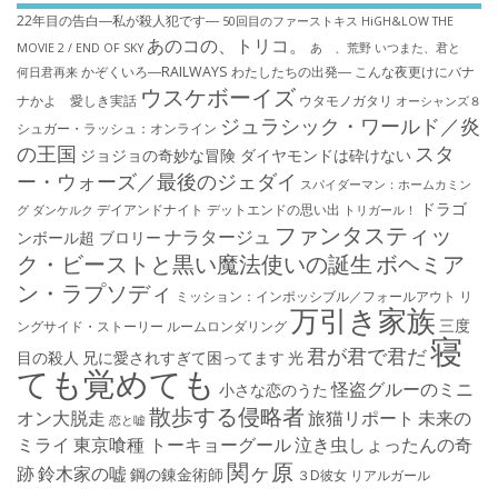
22年目の告白―私が殺人犯です―
50回目のファーストキス
HiGH&LOW THE
あのコの、トリコ。
MOVIE 2 / END OF SKY
あゝ、荒野
いつまた、君と
かぞくいろ―RAILWAYS わたしたちの出発―
こんな夜更けにバナ
何日君再来
ウスケボーイズ
ナかよ 愛しき実話
ウタモノガタリ
オーシャンズ８
ジュラシック・ワールド／炎
シュガー・ラッシュ：オ​ンライン
の王国
スタ
ジョジョの奇妙な冒険 ダイヤモンドは砕けない
ー・ウォーズ／最後のジェダイ
スパイダーマン：ホームカミン
ドラゴ
デイアンドナイト
デットエンドの思い出
グ
ダンケルク
トリガール！
ファンタスティッ
ナラタージュ
ンボール超 ブロリー
ク・ビーストと黒い魔法使いの誕生
ボヘミア
ン・ラプソディ
ミッション：インポッシブル／フォールアウト
リ
万引き家族
三度
ングサイド・ストーリー
ルームロンダリング
寝
君が君で君だ
目の殺人
兄に愛されすぎて困ってます
光
ても覚めても
怪盗グルーのミニ
小さな恋のうた
散歩する侵略者
オン大脱走
旅猫リポート
未来の
恋と嘘
ミライ
東京喰種 トーキョーグール
泣き虫しょったんの奇
関ヶ原
跡
鈴木家の嘘
鋼の錬金術師
３D彼女 リアルガール