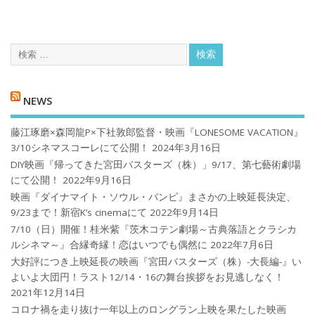
NEWS
藤江琢磨×森岡龍P×下社敦郎監督・映画『LONESOME VACATION』
3/10シネマスコーレにて公開！
2024年3月16日
DIY映画『帰ってきた宮田バスターズ（株）」9/17、第七藝術劇場
にて公開！
2022年9月16日
映画『ダイナマイト・ソウル・バンビ』まさかの上映延長決定、
9/23まで！新宿K’s cinemaにて
2022年9月14日
7/10（日）開催！桂米紫『茨木コテン劇場～古典落語とクラシカ
ルシネマ～』合縁奇縁！恋はいつでも偶然に
2022年7月6日
大好評につき上映延長の映画『宮田バスターズ（株）-大長編-』い
よいよ大団円！ラスト12/14・16の舞台挨拶をお見逃しなく！
2021年12月14日
コロナ禍を⾛り抜け⼀年以上のロングラン上映を果たした映画