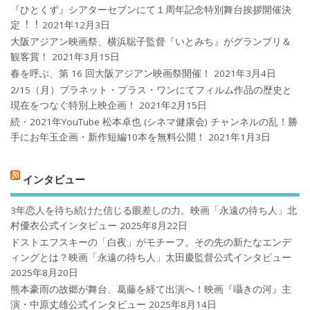
『ひとくず』シアターセブンにて１周年記念特別舞台挨拶開催決
定︕︕
2021年12月3日
大阪アジアン映画祭、横浜聡子監督『いとみち』がグランプリ＆
観客賞！
2021年3月15日
春を呼ぶ、第 16 回大阪アジアン映画祭開催！
2021年3月4日
2/15（月）プラネット・プラス・ワンにてフィルム作品の歴史と
現在をつなぐ特別上映企画！
2021年2月15日
続・2021年YouTube 松本卓也 (シネマ健康会) チャンネルの乱！勝
手にお年玉企画・新作短編10本を無料公開！
2021年1月3日
インタビュー
3年恋人を待ち続けた信じる眼差しの力。映画「永遠の待ち人」北
村優衣公式インタビュー
2025年8月22日
ドストエフスキーの「白夜」がモチーフ。その先の新たなエンデ
ィングとは？映画「永遠の待ち人」太田慶監督公式インタビュー
2025年8月20日
熊本豪雨の故郷が舞台、葛藤を経て出演へ！映画『囁きの河』主
演・中原丈雄公式インタビュー
2025年8月14日