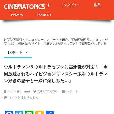
CINEMATOPICS
NEWS
レポート
インタビュー
作品
Privacy
About Us
最新映画情報とインタビュー、レポートを紹介。某映画映画祭のスタッフが
立ち上げた映画情報サイト。現在2代目がスタッフとして編集制作している。
レポート
ウルトラマン＆ウルトラセブンに冨永愛が対面！「今
回放送されるハイビジョンリマスター版をウルトラマ
ン好きの息子と一緒に楽しみたい」
topics@cinema
2012年7月29日
レポート
コメントはありません