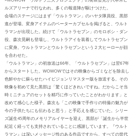
ルズアリーナで行なわれ、多くの報道陣が駆けつけた。
会場のステージにはまず「ウルトラマン」のハヤタ隊員役、黒部
進が登場。変身アイテムのベーターカプセルを掲げると、ウルト
ラマンが出現した。続けて「ウルトラセブン」のモロボシ・ダン
役、森次晃嗣も登場し、ウルトラアイを装着してウルトラセブン
に変身。ウルトラマンとウルトラセブンという２大ヒーローが顔
を合わせた。
「ウルトラマン」の初放送は66年、「ウルトラセブン」は翌67年
からスタートした。WOWOWではその映像からゴミなどを除去し
色鮮やかに蘇らせたハイビジョンリマスター版を放送する。その
映像を初めて見た黒部は「驚くほどきれいですね。だからこそ当
時ミニチュアのセットを精巧に作っていたことがわかります」と
改めて感心した様子。森次も「この映像で手作りの特撮の魅力が
今の子供たちにも伝わると思う」と手応えを感じていた。シリー
ズ誕生45周年のメモリアルイヤーを迎え、黒部が「誕生から半世
紀近く経っても支持されていることに感謝しています。『ウルト
ラマン』は深いメッセージ性のある作品ですから、すべての世代