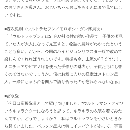
のお父さんお母さん、おじいちゃんおばあちゃんにまで見てほし
いですね」
■森次晃嗣（ウルトラセブン／モロボシ・ダン隊員役）
「『ウルトラセブン』はSF色や社会性の強い作品で、子供の頃見
ていた人が大人になって見直すと、物語の意味がわかったという
ことも多い。だから、今回のハイビジョンリマスター版で改めて
楽しんでくれればうれしいです。特撮も今、主流のCGではなく、
ミニチュアやピアノ線を使った手作りの魅力が、子供たちにも響
くのではないでしょうか。僕のお気に入りの怪獣はメトロン星
人。一緒にちゃぶ台を囲んで語り合ったのが忘れられないなぁ」
■冨永愛
「今日は応援隊員として駆けつけました。“ウルトラマン・アイ”と
いうキャラクターになろうと思って、キラキラの衣装を着てみた
んですが、どうでしょうか？ 私はウルトラマンを小さいときか
ら見ていました。バルタン星人は特にインパクトがあって、宇宙