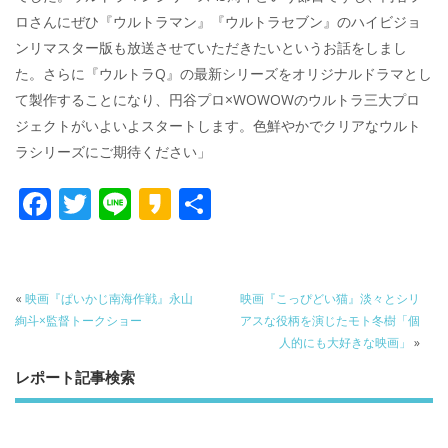
ロさんにぜひ『ウルトラマン』『ウルトラセブン』のハイビジョ
ンリマスター版も放送させていただきたいというお話をしまし
た。さらに『ウルトラQ』の最新シリーズをオリジナルドラマとし
て製作することになり、円谷プロ×WOWOWのウルトラ三大プロ
ジェクトがいよいよスタートします。色鮮やかでクリアなウルト
ラシリーズにご期待ください」
F
T
Li
K
共
ac
w
n
a
有
e
itt
e
k
b
er
a
«
映画『ぱいかじ南海作戦』永山
映画『こっぴどい猫』淡々とシリ
o
o
絢斗×監督トークショー
アスな役柄を演じたモト冬樹「個
人的にも大好きな映画」
»
o
レポート記事検索
k