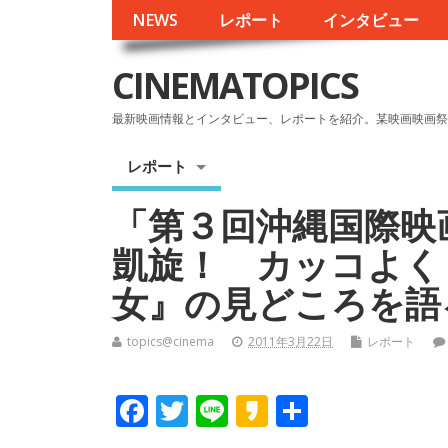
NEWS
レポート
インタビュー
CINEMATOPICS
最新映画情報とインタビュー、レポートを紹介。某映画映画祭
レポート
「第３回沖縄国際映
凱旋！ カッコよく
女』の見どころを語
topics@cinema
2011年3月22日
レポート
F
T
Li
K
共
ac
w
n
a
有