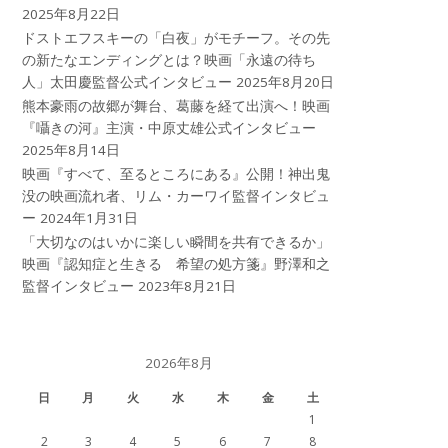
2025年8月22日
ドストエフスキーの「白夜」がモチーフ。その先
の新たなエンディングとは？映画「永遠の待ち
人」太田慶監督公式インタビュー
2025年8月20日
熊本豪雨の故郷が舞台、葛藤を経て出演へ！映画
『囁きの河』主演・中原丈雄公式インタビュー
2025年8月14日
映画『すべて、至るところにある』公開！神出鬼
没の映画流れ者、リム・カーワイ監督インタビュ
ー
2024年1月31日
「大切なのはいかに楽しい瞬間を共有できるか」
映画『認知症と生きる 希望の処方箋』野澤和之
監督インタビュー
2023年8月21日
2026年8月
日
月
火
水
木
金
土
1
2
3
4
5
6
7
8