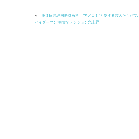
e
itt
e
k
b
er
a
«
「第３回沖縄国際映画祭」“アメコミ”を愛する芸人たちが“ス
o
o
パイダーマン”観賞でテンション急上昇！
o
k