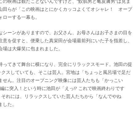
この映画は観たことないんですけど、“鮫肌男と亀皮膚男”は見ま
山田らが「この映画はとにかくカッコよくてオシャレ！ オープ
ォローする一幕も。
なシーンがありますので、お父さん、お母さんはお子さまの目を
注意を促すと、便乗した真栄田が会場最前列にいた子を指差し、
会場は大爆笑に包まれました。
持ってきて舞台に横になり、完全にリラックスモード。池田の提
ラックスしていても、そこは芸人。宮地は「ちょっと風呂場で足だ
ません。注目のオープニング映像には芸人たちも「かっこい
編に突入！という時に池田が「えっ!? これで映画終わりです
。それには、リラックスしていた芸人たちから「なんでやね
ました。