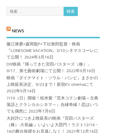
NEWS
藤江琢磨×森岡龍P×下社敦郎監督・映画
『LONESOME VACATION』3/10シネマスコーレに
て公開！
2024年3月16日
DIY映画『帰ってきた宮田バスターズ（株）」
9/17、第七藝術劇場にて公開！
2022年9月16日
映画『ダイナマイト・ソウル・バンビ』まさかの
上映延長決定、9/23まで！新宿K’s cinemaにて
2022年9月14日
7/10（日）開催！桂米紫『茨木コテン劇場～古典
落語とクラシカルシネマ～』合縁奇縁！恋はいつ
でも偶然に
2022年7月6日
大好評につき上映延長の映画『宮田バスターズ
（株）-大長編-』いよいよ大団円！ラスト12/14・
16の舞台挨拶をお見逃しなく！
2021年12月14日