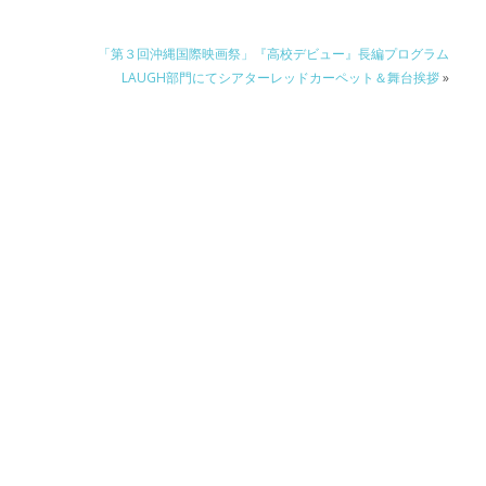
「第３回沖縄国際映画祭」『高校デビュー』長編プログラム
LAUGH部門にてシアターレッドカーペット＆舞台挨拶
»