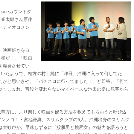
Peaceカウントダ
月峯太郎さん原作
ーディオコメン
、映画好きを自
日和だ！」「映画
を爆発させてい
ていたようで、相方の村上純に「昨日、沖縄に入って何してた
たかと思いきや、「パチスロに行ってました！」と即答。「何で
ツッこまれ、普段と変わらないマイペースな池田の姿に観客から
先輩方に、より楽しく映画を観る方法を教えてもらおうと呼び込
ブンノゴ！・宮地謙典、スリムクラブの6人。沖縄出身のスリムク
は大歓声が。早速しずるに『鮫肌男と桃尻女』の魅力を語ろうと