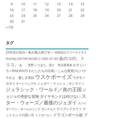
9
10
11
12
13
14
15
16
17
18
19
20
21
22
23
24
25
26
27
28
29
30
31
« 7月
タグ
22年目の告白―私が殺人犯です―
50回目のファーストキス
あのコの、ト
HiGH&LOW THE MOVIE 2 / END OF SKY
リコ。
かぞくい
あゝ、荒野
いつまた、君と 何日君再来
ろ―RAILWAYS わたしたちの出発―
こんな夜更けにバナ
ウスケボーイズ
ナかよ 愛しき実話
ウタモノ
ガタリ
シュガー・ラッシュ：オ​ンライン
オーシャンズ８
ジュラシック・ワールド／炎の王国
ジ
ス
ョジョの奇妙な冒険 ダイヤモンドは砕けない
ター・ウォーズ／最後のジェダイ
スパイ
デイアンドナイト
デ
ダーマン：ホームカミング
ダンケルク
ドラゴンボール超 ブ
ットエンドの思い出
トリガール！