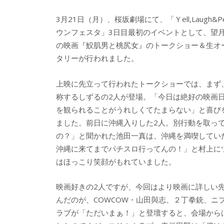
e
itt
e
k
3月21日（月）、桜坂劇場にて、「Ｙell,Laugh&
b
er
a
ウンフェスタ」3日目最初のイベントとして、望
o
o
の映画『鮫肌男と桃尻女』のトークショー＆生オ
o
タリーが行われました。
k
上映に先立って行われたトークショーでは、まず
称するしずるの2人が登場。「今日は絶好の映画
を観られることがうれしくてたまらない」と喜び
ました。前日に沖縄入りした2人。別行動を取っ
の？」と聞かれた池田一真は、沖縄を満喫してい
沖縄に来てまでパチスロ行ってんの！」と村上に
はほっこり笑顔がもれていました。
映画好きの2人ですが、今回はより映画に詳しい
んだのが、COWCOW・山田與志、２丁拳銃、ニ
ラブが「ただいまぁ！」と登壇すると、会場から