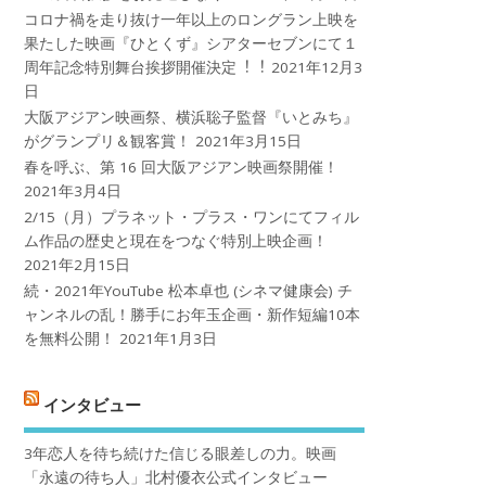
コロナ禍を⾛り抜け⼀年以上のロングラン上映を
果たした映画『ひとくず』シアターセブンにて１
周年記念特別舞台挨拶開催決定︕︕
2021年12月3
日
大阪アジアン映画祭、横浜聡子監督『いとみち』
がグランプリ＆観客賞！
2021年3月15日
春を呼ぶ、第 16 回大阪アジアン映画祭開催！
2021年3月4日
2/15（月）プラネット・プラス・ワンにてフィル
ム作品の歴史と現在をつなぐ特別上映企画！
2021年2月15日
続・2021年YouTube 松本卓也 (シネマ健康会) チ
ャンネルの乱！勝手にお年玉企画・新作短編10本
を無料公開！
2021年1月3日
インタビュー
3年恋人を待ち続けた信じる眼差しの力。映画
「永遠の待ち人」北村優衣公式インタビュー