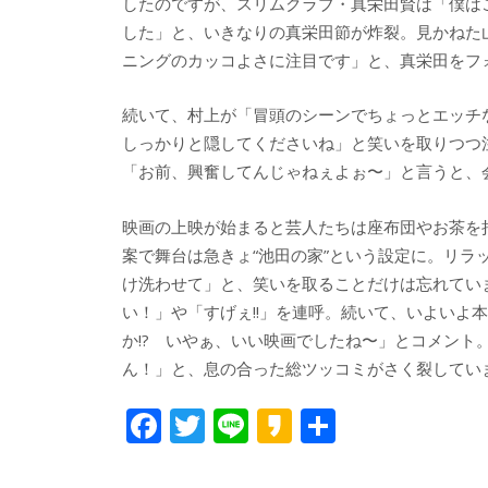
したのですが、スリムクラブ・真栄田賢は「僕は
した」と、いきなりの真栄田節が炸裂。見かねた
ニングのカッコよさに注目です」と、真栄田をフ
続いて、村上が「冒頭のシーンでちょっとエッチ
しっかりと隠してくださいね」と笑いを取りつつ
「お前、興奮してんじゃねぇよぉ〜」と言うと、
映画の上映が始まると芸人たちは座布団やお茶を
案で舞台は急きょ“池田の家”という設定に。リ
け洗わせて」と、笑いを取ることだけは忘れてい
い！」や「すげぇ!!」を連呼。続いて、いよいよ本
か!? いやぁ、いい映画でしたね〜」とコメント
ん！」と、息の合った総ツッコミがさく裂してい
F
T
Li
K
共
ac
w
n
a
有