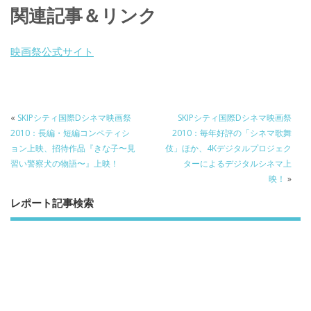
ac
w
n
a
有
関連記事＆リンク
e
itt
e
k
b
er
a
映画祭公式サイト
o
o
o
k
«
SKIPシティ国際Dシネマ映画祭
SKIPシティ国際Dシネマ映画祭
2010：長編・短編コンペティシ
2010：毎年好評の「シネマ歌舞
ョン上映、招待作品『きな子〜見
伎」ほか、4Kデジタルプロジェク
習い警察犬の物語〜』上映！
ターによるデジタルシネマ上
映！
»
レポート記事検索