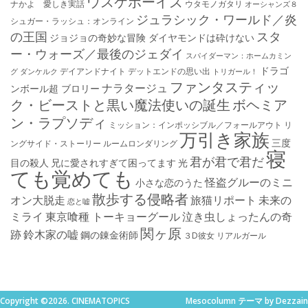
ウスケボーイズ
ナかよ 愛しき実話
ウタモノガタリ
オーシャンズ８
ジュラシック・ワールド／炎
シュガー・ラッシュ：オ​ンライン
の王国
スタ
ジョジョの奇妙な冒険 ダイヤモンドは砕けない
ー・ウォーズ／最後のジェダイ
スパイダーマン：ホームカミン
ドラゴ
デイアンドナイト
デットエンドの思い出
グ
ダンケルク
トリガール！
ファンタスティッ
ナラタージュ
ンボール超 ブロリー
ク・ビーストと黒い魔法使いの誕生
ボヘミア
ン・ラプソディ
ミッション：インポッシブル／フォールアウト
リ
万引き家族
三度
ングサイド・ストーリー
ルームロンダリング
寝
君が君で君だ
目の殺人
兄に愛されすぎて困ってます
光
ても覚めても
怪盗グルーのミニ
小さな恋のうた
散歩する侵略者
オン大脱走
旅猫リポート
未来の
恋と嘘
ミライ
東京喰種 トーキョーグール
泣き虫しょったんの奇
関ヶ原
跡
鈴木家の嘘
鋼の錬金術師
３D彼女 リアルガール
Copyright ©2026. CINEMATOPICS
Mesocolumn テーマ by Dezzain