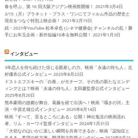
春を呼ぶ、第 16 回大阪アジアン映画祭開催！
2021年3月4日
2/15（月）プラネット・プラス・ワンにてフィルム作品の歴史と
現在をつなぐ特別上映企画！
2021年2月15日
続・2021年YouTube 松本卓也 (シネマ健康会) チャンネルの乱！勝
手にお年玉企画・新作短編10本を無料公開！
2021年1月3日
インタビュー
3年恋人を待ち続けた信じる眼差しの力。映画「永遠の待ち人」北
村優衣公式インタビュー
2025年8月22日
ドストエフスキーの「白夜」がモチーフ。その先の新たなエンデ
ィングとは？映画「永遠の待ち人」太田慶監督公式インタビュー
2025年8月20日
熊本豪雨の故郷が舞台、葛藤を経て出演へ！映画『囁きの河』主
演・中原丈雄公式インタビュー
2025年8月14日
映画『すべて、至るところにある』公開！神出鬼没の映画流れ
者、リム・カーワイ監督インタビュー
2024年1月31日
「大切なのはいかに楽しい瞬間を共有できるか」映画『認知症と
生きる 希望の処方箋』野澤和之監督インタビュー
2023年8月21