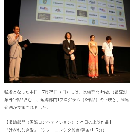
猛暑となった本日、7月25日（日）には、長編部門4作品（審査対
象外1作品含む）、短編部門1プログラム（3作品）の上映と、関連
企画が実施されました。
【長編部門（国際コンペティション）：本日の上映作品】
『けがれなき愛』（シン・ヨンシク監督/韓国/117分）