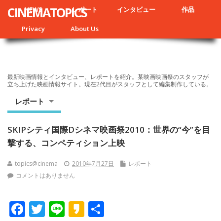
CINEMATOPICS
NEWS
レポート
インタビュー
作品
Privacy
About Us
最新映画情報とインタビュー、レポートを紹介。某映画映画祭のスタッフが
立ち上げた映画情報サイト。現在2代目がスタッフとして編集制作している。
レポート
SKIPシティ国際Dシネマ映画祭2010：世界の“今”を目
撃する、コンペティション上映
topics@cinema
2010年7月27日
レポート
コメントはありません
F
T
Li
K
共