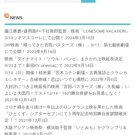
NEWS
藤江琢磨×森岡龍P×下社敦郎監督・映画『LONESOME VACATION』
3/10シネマスコーレにて公開！
2024年3月16日
DIY映画『帰ってきた宮田バスターズ（株）」9/17、第七藝術劇場
にて公開！
2022年9月16日
映画『ダイナマイト・ソウル・バンビ』まさかの上映延長決定、
9/23まで！新宿K’s cinemaにて
2022年9月14日
7/10（日）開催！桂米紫『茨木コテン劇場～古典落語とクラシカ
ルシネマ～』合縁奇縁！恋はいつでも偶然に
2022年7月6日
大好評につき上映延長の映画『宮田バスターズ（株）-大長編-』い
よいよ大団円！ラスト12/14・16の舞台挨拶をお見逃しなく！
2021年12月14日
コロナ禍を⾛り抜け⼀年以上のロングラン上映を果たした映画
『ひとくず』シアターセブンにて１周年記念特別舞台挨拶開催決
定︕︕
2021年12月3日
大阪アジアン映画祭、横浜聡子監督『いとみち』がグランプリ＆
観客賞！
2021年3月15日