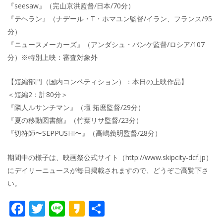
『seesaw』（完山京洪監督/日本/70分）
『テヘラン』（ナデール・T・ホマユン監督/イラン、フランス/95
分）
『ニュースメーカーズ』（アンダシュ・バンケ監督/ロシア/107
分）※特別上映：審査対象外
【短編部門（国内コンペティション）：本日の上映作品】
＜短編2：計80分＞
『隣人ルサンチマン』（壇 拓麿監督/29分）
『夏の移動図書館』（竹葉リサ監督/23分）
『切符師〜SEPPUSHI〜』（高嶋義明監督/28分）
期間中の様子は、映画祭公式サイト（http://www.skipcity-dcf.jp）
にデイリーニュースが毎日掲載されますので、どうぞご高覧下さ
い。
F
T
Li
K
共