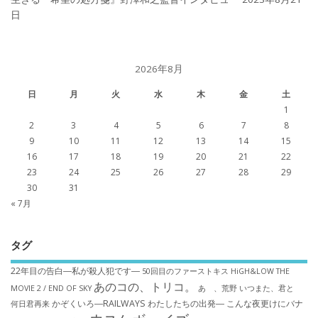
日
2026年8月
日
月
火
水
木
金
土
1
2
3
4
5
6
7
8
9
10
11
12
13
14
15
16
17
18
19
20
21
22
23
24
25
26
27
28
29
30
31
« 7月
タグ
22年目の告白―私が殺人犯です―
50回目のファーストキス
HiGH&LOW THE
あのコの、トリコ。
MOVIE 2 / END OF SKY
あゝ、荒野
いつまた、君と
かぞくいろ―RAILWAYS わたしたちの出発―
こんな夜更けにバナ
何日君再来