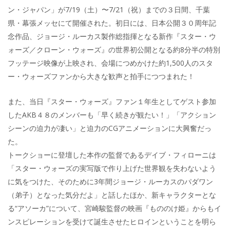
ン・ジャパン」が7/19（土）〜7/21（祝）までの３日間、千葉
県・幕張メッセにて開催された。初日には、日本公開３０周年記
念作品、ジョージ・ルーカス製作総指揮となる新作『スター・ウ
ォーズ／クローン・ウォーズ』の世界初公開となる約8分半の特別
フッテージ映像が上映され、会場につめかけた約1,500人のスタ
ー・ウォーズファンから大きな歓声と拍手につつまれた！
また、当日『スター・ウォーズ』ファン１年生としてゲスト参加
したAKB４８のメンバーも「早く続きが観たい！」「アクション
シーンの迫力が凄い」と迫力のCGアニメーションに大興奮だっ
た。
トークショーに登壇した本作の監督であるデイブ・フィローニは
「スター・ウォーズの実写版で作り上げた世界観を失わないよう
に気をつけた、そのために3年間ジョージ・ルーカスのパダワン
（弟子）となった気分だよ」と話したほか、新キャラクターとな
る“アソーカ”について、宮崎駿監督の映画『もののけ姫』からもイ
ンスピレーションを受けて誕生させたヒロインということを明ら