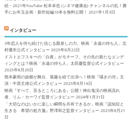
続・2021年YouTube 松本卓也 (シネマ健康会) チャンネルの乱！勝
手にお年玉企画・新作短編10本を無料公開！
2021年1月3日
インタビュー
3年恋人を待ち続けた信じる眼差しの力。映画「永遠の待ち人」北
村優衣公式インタビュー
2025年8月22日
ドストエフスキーの「白夜」がモチーフ。その先の新たなエンデ
ィングとは？映画「永遠の待ち人」太田慶監督公式インタビュー
2025年8月20日
熊本豪雨の故郷が舞台、葛藤を経て出演へ！映画『囁きの河』主
演・中原丈雄公式インタビュー
2025年8月14日
映画『すべて、至るところにある』公開！神出鬼没の映画流れ
者、リム・カーワイ監督インタビュー
2024年1月31日
「大切なのはいかに楽しい瞬間を共有できるか」映画『認知症と
生きる 希望の処方箋』野澤和之監督インタビュー
2023年8月21
日