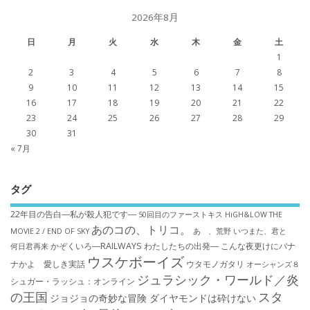
2026年8月
日
月
火
水
木
金
土
1
2
3
4
5
6
7
8
9
10
11
12
13
14
15
16
17
18
19
20
21
22
23
24
25
26
27
28
29
30
31
« 7月
タグ
22年目の告白―私が殺人犯です―
50回目のファーストキス
HiGH&LOW THE
あのコの、トリコ。
MOVIE 2 / END OF SKY
あゝ、荒野
いつまた、君と
かぞくいろ―RAILWAYS わたしたちの出発―
こんな夜更けにバナ
何日君再来
ウスケボーイズ
ナかよ 愛しき実話
ウタモノガタリ
オーシャンズ８
ジュラシック・ワールド／炎
シュガー・ラッシュ：オ​ンライン
の王国
スタ
ジョジョの奇妙な冒険 ダイヤモンドは砕けない