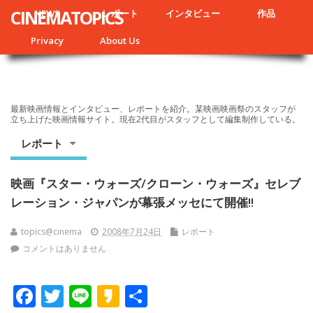
CINEMATOPICS
NEWS
レポート
インタビュー
作品
Privacy
About Us
最新映画情報とインタビュー、レポートを紹介。某映画映画祭のスタッフが
立ち上げた映画情報サイト。現在2代目がスタッフとして編集制作している。
レポート
映画『スター・ウォーズ/クローン・ウォーズ』セレブ
レーション・ジャパンが幕張メッセにて開催!!
topics@cinema
2008年7月24日
レポート
コメントはありません
F
T
Li
K
共