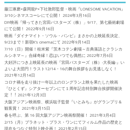
藤江琢磨×森岡龍P×下社敦郎監督・映画『LONESOME VACATION』
3/10シネマスコーレにて公開！
2024年3月16日
DIY映画『帰ってきた宮田バスターズ（株）」9/17、第七藝術劇場
にて公開！
2022年9月16日
映画『ダイナマイト・ソウル・バンビ』まさかの上映延長決定、
9/23まで！新宿K’s cinemaにて
2022年9月14日
7/10（日）開催！桂米紫『茨木コテン劇場～古典落語とクラシカ
ルシネマ～』合縁奇縁！恋はいつでも偶然に
2022年7月6日
大好評につき上映延長の映画『宮田バスターズ（株）-大長編-』い
よいよ大団円！ラスト12/14・16の舞台挨拶をお見逃しなく！
2021年12月14日
コロナ禍を⾛り抜け⼀年以上のロングラン上映を果たした映画
『ひとくず』シアターセブンにて１周年記念特別舞台挨拶開催決
定︕︕
2021年12月3日
大阪アジアン映画祭、横浜聡子監督『いとみち』がグランプリ＆
観客賞！
2021年3月15日
春を呼ぶ、第 16 回大阪アジアン映画祭開催！
2021年3月4日
2/15（月）プラネット・プラス・ワンにてフィルム作品の歴史と
現在をつなぐ特別上映企画！
2021年2月15日