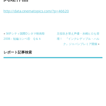
e
itt
e
k
b
er
a
http://data.cinematopics.com/?p=46620
o
o
o
k
«
SKIPシティ国際Dシネマ映画祭
主役吹き替え声優・水嶋ヒロも登
2008：短編コンペ④ Ｑ＆Ａ
壇！ 『インクレディブル・ハル
ク』ジャパンプレミア開催
»
レポート記事検索