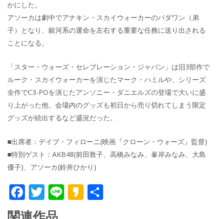
かにした。
アソーカは劇中でアナキン・スカイウォーカーのパダワン（弟
子）となり、銀河系の運命を左右する重要な任務に送り出される
ことになる。
「スター・ウォーズ・セレブレーション・ジャパン」は旧3部作で
ルーク・スカイウォーカーを演じたマーク・ハミルや、シリーズ
全作でC3-POを演じたアンソニー・ダニエルズの登場で大いに盛
り上がった他、会場内のグッズも初日から売り切れてしまう限定
グッズが続出するなど盛況だった。
■出席者：デイブ・フィローニ(映画『クローン・ウォーズ』監督)
■特別ゲスト：AKB48(前田敦子、高橋みなみ、峯岸みなみ、大島
優子)、アソーカ(鈴井ひかり)
F
T
Li
K
共
ac
w
n
a
有
関連作品