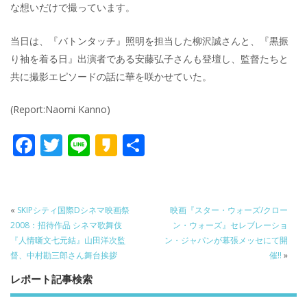
な想いだけで撮っています。
当日は、『バトンタッチ』照明を担当した柳沢誠さんと、『黒振
り袖を着る日』出演者である安藤弘子さんも登壇し、監督たちと
共に撮影エピソードの話に華を咲かせていた。
(Report:Naomi Kanno)
F
T
Li
K
共
ac
w
n
a
有
e
itt
e
k
b
er
a
«
SKIPシティ国際Dシネマ映画祭
映画『スター・ウォーズ/クロー
o
o
2008：招待作品 シネマ歌舞伎
ン・ウォーズ』セレブレーショ
『人情噺文七元結』山田洋次監
ン・ジャパンが幕張メッセにて開
o
督、中村勘三郎さん舞台挨拶
催!!
»
k
レポート記事検索