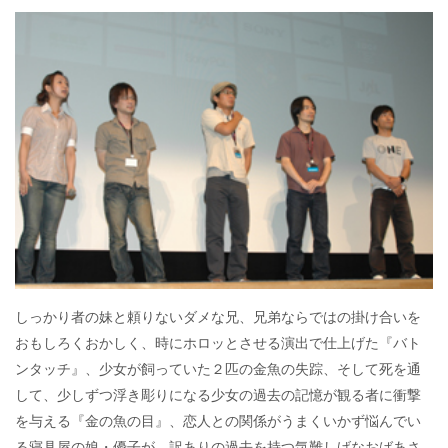
ac
w
n
a
有
e
itt
e
k
b
er
a
o
o
o
k
しっかり者の妹と頼りないダメな兄、兄弟ならではの掛け合いを
おもしろくおかしく、時にホロッとさせる演出で仕上げた『バト
ンタッチ』、少女が飼っていた２匹の金魚の失踪、そして死を通
して、少しずつ浮き彫りになる少女の過去の記憶が観る者に衝撃
を与える『金の魚の目』、恋人との関係がうまくいかず悩んでい
る寝具屋の娘・優子が、訳ありの過去を持つ気難しげなおばあさ