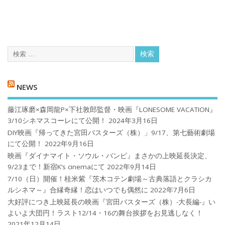
NEWS
藤江琢磨×森岡龍P×下社敦郎監督・映画『LONESOME VACATION』
3/10シネマスコーレにて公開！
2024年3月16日
DIY映画『帰ってきた宮田バスターズ（株）」9/17、第七藝術劇場
にて公開！
2022年9月16日
映画『ダイナマイト・ソウル・バンビ』まさかの上映延長決定、
9/23まで！新宿K’s cinemaにて
2022年9月14日
7/10（日）開催！桂米紫『茨木コテン劇場～古典落語とクラシカ
ルシネマ～』合縁奇縁！恋はいつでも偶然に
2022年7月6日
大好評につき上映延長の映画『宮田バスターズ（株）-大長編-』い
よいよ大団円！ラスト12/14・16の舞台挨拶をお見逃しなく！
2021年12月14日