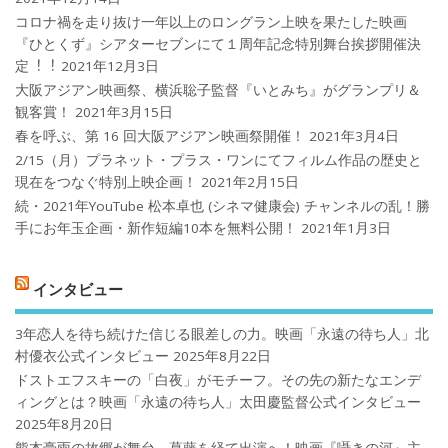
コロナ禍を⾛り抜け⼀年以上のロングラン上映を果たした映画
『ひとくず』シアターセブンにて１周年記念特別舞台挨拶開催決
定︕︕
2021年12月3日
大阪アジアン映画祭、横浜聡子監督『いとみち』がグランプリ＆
観客賞！
2021年3月15日
春を呼ぶ、第 16 回大阪アジアン映画祭開催！
2021年3月4日
2/15（月）プラネット・プラス・ワンにてフィルム作品の歴史と
現在をつなぐ特別上映企画！
2021年2月15日
続・2021年YouTube 松本卓也 (シネマ健康会) チャンネルの乱！勝
手にお年玉企画・新作短編10本を無料公開！
2021年1月3日
インタビュー
3年恋人を待ち続けた信じる眼差しの力。映画「永遠の待ち人」北
村優衣公式インタビュー
2025年8月22日
ドストエフスキーの「白夜」がモチーフ。その先の新たなエンデ
ィングとは？映画「永遠の待ち人」太田慶監督公式インタビュー
2025年8月20日
熊本豪雨の故郷が舞台、葛藤を経て出演へ！映画『囁きの河』主