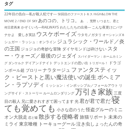
タグ
22年目の告白―私が殺人犯です―
50回目のファーストキス
HiGH&LOW THE
あのコの、トリコ。
MOVIE 2 / END OF SKY
あゝ、荒野
いつまた、君と
かぞくいろ―RAILWAYS わたしたちの出発―
こんな夜更けにバナ
何日君再来
ウスケボーイズ
ナかよ 愛しき実話
ウタモノガタリ
オーシャンズ８
ジュラシック・ワールド／炎
シュガー・ラッシュ：オ​ンライン
の王国
スタ
ジョジョの奇妙な冒険 ダイヤモンドは砕けない
ー・ウォーズ／最後のジェダイ
スパイダーマン：ホームカミン
ドラゴ
デイアンドナイト
デットエンドの思い出
グ
ダンケルク
トリガール！
ファンタスティッ
ナラタージュ
ンボール超 ブロリー
ク・ビーストと黒い魔法使いの誕生
ボヘミア
ン・ラプソディ
ミッション：インポッシブル／フォールアウト
リ
万引き家族
三度
ングサイド・ストーリー
ルームロンダリング
寝
君が君で君だ
目の殺人
兄に愛されすぎて困ってます
光
ても覚めても
怪盗グルーのミニ
小さな恋のうた
散歩する侵略者
オン大脱走
旅猫リポート
未来の
恋と嘘
ミライ
東京喰種 トーキョーグール
泣き虫しょったんの奇