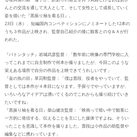
んとの交流を通して大人として、そして女性として成長していく
姿を描いた『黒振り袖を着る日』。
23日（水）、短編国内コンペティションにノミネートした12本の
うち３作品が上映され、監督自己紹介の後に観客とのＱ＆Ａが行
われた。
『バトンタッチ』岩城武彦監督：「数年前に映像の専門学校に入
ってこれまでに自主制作で何本か撮りましたが、今回このような
栄えある場所で自分の作品を上映できてうれしいです」
『金の魚の目』草苅勲監督：「僕は普段、役者をやっていて、監
督としては本作が４本目になります。手探りでやっていますが、
いろいろなアイデアは湧いてくるのでこれからも撮り続けていき
たいですね」
『黒振り袖を着る日』柴山健次監督：「映画って暗い中で観客に
一方的に発信する、伝えることを主にした媒体ですよね。そうい
ったことを意識して本作を撮りました。普段は小作品の助監督や
編集などに携わっています」