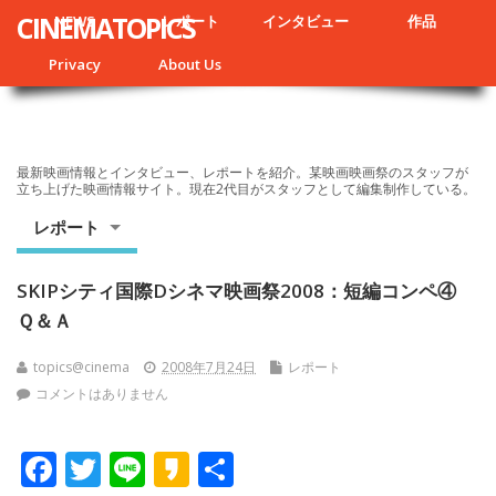
CINEMATOPICS
NEWS
レポート
インタビュー
作品
Privacy
About Us
最新映画情報とインタビュー、レポートを紹介。某映画映画祭のスタッフが
立ち上げた映画情報サイト。現在2代目がスタッフとして編集制作している。
レポート
SKIPシティ国際Dシネマ映画祭2008：短編コンペ④
Ｑ＆Ａ
topics@cinema
2008年7月24日
レポート
コメントはありません
F
T
Li
K
共