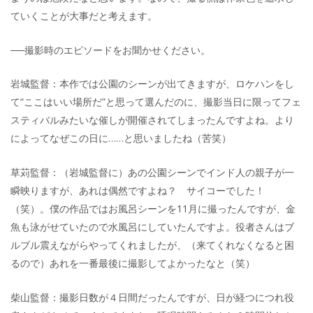
ていくことが大事だと考えます。
──撮影時のエピソードをお聞かせください。
岩城監督：本作では公園のシーンが出てきますが、ロケハンをし
て“ここはいい場所だ”と思って選んだのに、撮影当日に限ってフェ
スティバルみたいな催しが開催されてしまったんですよね。より
によってなぜこの日に……と思いましたね（苦笑）
草苅監督：（岩城監督に）あの公園シーンでインド人の親子が一
瞬映りますが、あれは偶然ですよね？ サイコーでした！
（笑）。僕の作品ではお風呂シーンを11月に撮ったんですが、金
魚も泳がせていたので水風呂にしていたんですよ。役者さんはブ
ルブル震えながらやってくれましたが、（来てくれなくなると困
るので）あれを一番最後に撮影してよかったなと（笑）
柴山監督：撮影日数が４日間だったんですが、日が経つにつれ役