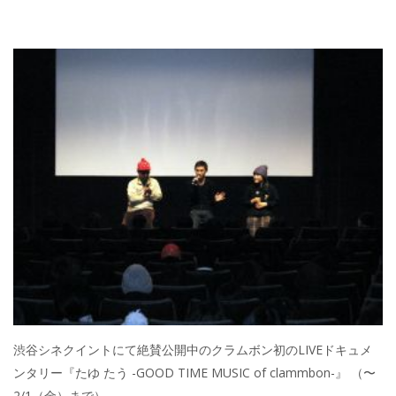
渋谷シネクイントにて絶賛公開中のクラムボン初のLIVEドキュメ
ンタリー『たゆ たう -GOOD TIME MUSIC of clammbon-』 （〜
2/1（金）まで）。