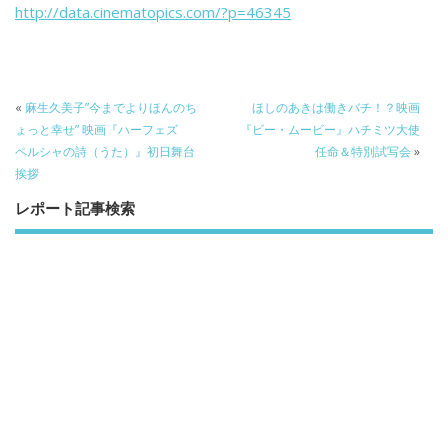
b
er
a
http://data.cinematopics.com/?p=46345
o
o
o
k
«
麻生久美子”今までよりほんのち
ほしのあきは働きバチ！？映画
ょっと幸せ” 映画『ハーフェズ
『ビー・ムービー』ハチミツ大使
ペルシャの詩（うた）』初日舞台
任命＆特別試写会
»
挨拶
レポート記事検索