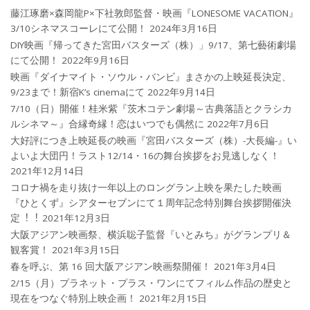
藤江琢磨×森岡龍P×下社敦郎監督・映画『LONESOME VACATION』
3/10シネマスコーレにて公開！
2024年3月16日
DIY映画『帰ってきた宮田バスターズ（株）」9/17、第七藝術劇場
にて公開！
2022年9月16日
映画『ダイナマイト・ソウル・バンビ』まさかの上映延長決定、
9/23まで！新宿K’s cinemaにて
2022年9月14日
7/10（日）開催！桂米紫『茨木コテン劇場～古典落語とクラシカ
ルシネマ～』合縁奇縁！恋はいつでも偶然に
2022年7月6日
大好評につき上映延長の映画『宮田バスターズ（株）-大長編-』い
よいよ大団円！ラスト12/14・16の舞台挨拶をお見逃しなく！
2021年12月14日
コロナ禍を⾛り抜け⼀年以上のロングラン上映を果たした映画
『ひとくず』シアターセブンにて１周年記念特別舞台挨拶開催決
定︕︕
2021年12月3日
大阪アジアン映画祭、横浜聡子監督『いとみち』がグランプリ＆
観客賞！
2021年3月15日
春を呼ぶ、第 16 回大阪アジアン映画祭開催！
2021年3月4日
2/15（月）プラネット・プラス・ワンにてフィルム作品の歴史と
現在をつなぐ特別上映企画！
2021年2月15日