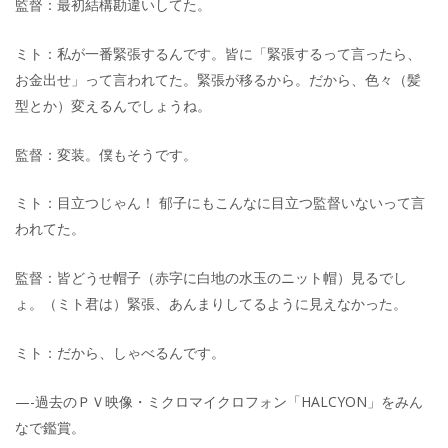
監督：最初結構勘違いしてた。
ミト：私が一番緊張するんです。皆に「緊張するって言ったら、
お金出せ」って言われてた。緊張が移るから。だから、色々（髪
型とか）変えるんでしょうね。
監督：変装。僕もそうです。
ミト：目立つじゃん！ 郁子にもこんなに目立つ監督いないって言
われてた。
監督：皆どうせ帽子（赤字に白地の水玉のニット帽）見るでし
ょ。（ミト君は）緊張、あんまりしてるように見えなかった。
ミト：だから、しゃべるんです。
—-過去のＰＶ映像・ミクロマイクロフォン「HALCYON」をみん
なで鑑賞。