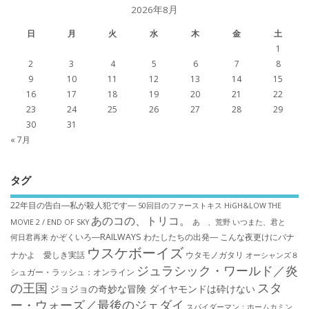
2026年8月
日
月
火
水
木
金
土
1
2
3
4
5
6
7
8
9
10
11
12
13
14
15
16
17
18
19
20
21
22
23
24
25
26
27
28
29
30
31
« 7月
タグ
22年目の告白―私が殺人犯です―
50回目のファーストキス
HiGH&LOW THE
あのコの、トリコ。
MOVIE 2 / END OF SKY
あゝ、荒野
いつまた、君と
かぞくいろ―RAILWAYS わたしたちの出発―
こんな夜更けにバナ
何日君再来
ウスケボーイズ
ナかよ 愛しき実話
ウタモノガタリ
オーシャンズ８
ジュラシック・ワールド／炎
シュガー・ラッシュ：オ​ンライン
の王国
スタ
ジョジョの奇妙な冒険 ダイヤモンドは砕けない
ー・ウォーズ／最後のジェダイ
スパイダーマン：ホームカミン