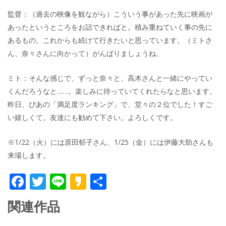
監督：（過去の映像を観ながら）こういう事があった先に映画が
あったというところをお話できればと。積み重ねていく事の先に
あるもの。これからも続けて行きたいと思っています。（ミトさ
ん、奈々さんに向かって）がんばりましょうね。
ミト：そんな感じで、ずっと奈々と、高木さんと一緒にやってい
くんだろうなと……。楽しみに待っていてくれたらなと思います。
昨日、ぴあの「満足度ランキング」で、堂々の２位でした！すご
い嬉しくて。友達にも勧めて下さい。よろしくです。
※1/22（火）には原田郁子さん、1/25（金）には伊藤大助さんも
来場します。
F
T
Li
K
共
ac
w
n
a
有
関連作品
e
itt
e
k