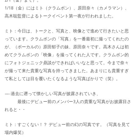
1/18（金）にはミト（クラムボン）、原田奈々（カメラマン）、
高木聡監督によるトークイベント第一夜が行われました。
ミト：今日は、トークと、写真と、映像とで進めて行きたいと思
っています。クラムボンの「写真」を一番最初に撮ってくれたの
が、（ボーカルの）原田郁子の妹、原田奈々です。高木さんは初
めてクラムボンの「映像」を撮ってくれた人です。クラムボン的
にフォトジェニック鼎談ができればいいなと思って。今まで奈々
が撮って来た貴重な写真を持ってきました。あまりにも貴重すぎ
て私としては目を覆いたくなるような写真ばかりで（笑）。
—-過去に遡って懐かしい写真が披露されていき、
最後にデビュー前のメンバー3人の貴重な写真がお披露目さ
れると・・
ミト：すごくない！？ デビュー前の幻の写真です。（写真を見て
場内爆笑）