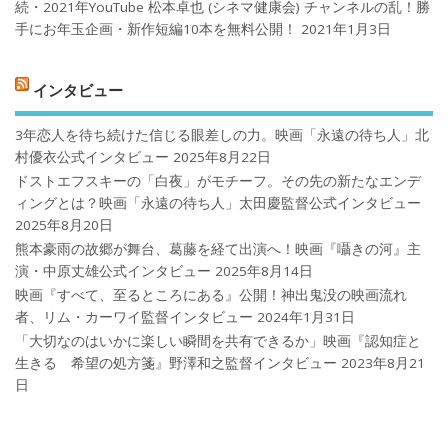
続・2021年YouTube 松本卓也 (シネマ健康会) チャンネルの乱！勝
手にお年玉企画・新作短編10本を無料公開！
2021年1月3日
インタビュー
3年恋人を待ち続けた信じる眼差しの力。映画「永遠の待ち人」北
村優衣公式インタビュー
2025年8月22日
ドストエフスキーの「白夜」がモチーフ。その先の新たなエンデ
ィングとは？映画「永遠の待ち人」太田慶監督公式インタビュー
2025年8月20日
熊本豪雨の故郷が舞台、葛藤を経て出演へ！映画『囁きの河』主
演・中原丈雄公式インタビュー
2025年8月14日
映画『すべて、至るところにある』公開！神出鬼没の映画流れ
者、リム・カーワイ監督インタビュー
2024年1月31日
「大切なのはいかに楽しい瞬間を共有できるか」映画『認知症と
生きる 希望の処方箋』野澤和之監督インタビュー
2023年8月21
日