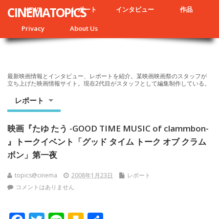
CINEMATOPICS
NEWS
レポート
インタビュー
作品
Privacy
About Us
最新映画情報とインタビュー、レポートを紹介。某映画映画祭のスタッフが
立ち上げた映画情報サイト。現在2代目がスタッフとして編集制作している。
レポート
映画『たゆ たう -GOOD TIME MUSIC of clammbon-
』トークイベント「グッド タイム トーク オブ クラム
ボン」第一夜
topics@cinema
2008年1月23日
レポート
コメントはありません