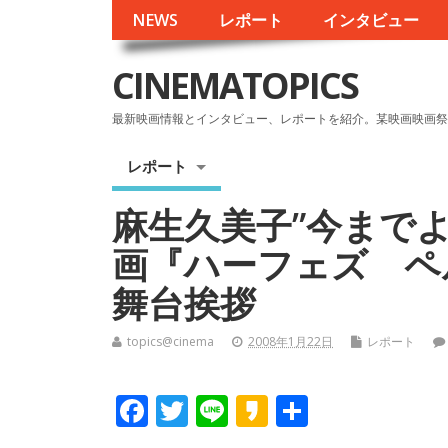
NEWS
レポート
インタビュー
CINEMATOPICS
最新映画情報とインタビュー、レポートを紹介。某映画映画祭
レポート
麻生久美子”今までよ
画『ハーフェズ ペ
舞台挨拶
topics@cinema
2008年1月22日
レポート
F
T
Li
K
共
ac
w
n
a
有