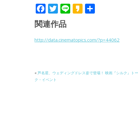
F
T
Li
K
共
ac
w
n
a
有
関連作品
e
itt
e
k
b
er
a
http://data.cinematopics.com/?p=44062
o
o
o
k
«
芦名星、ウェディングドレス姿で登場！ 映画『シルク』ト
ク・イベント