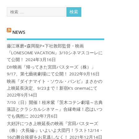
NEWS
藤江琢磨×森岡龍P×下社敦郎監督・映画
『LONESOME VACATION』3/10シネマスコーレに
て公開！
2024年3月16日
DIY映画『帰ってきた宮田バスターズ（株）」
9/17、第七藝術劇場にて公開！
2022年9月16日
映画『ダイナマイト・ソウル・バンビ』まさかの
上映延長決定、9/23まで！新宿K’s cinemaにて
2022年9月14日
7/10（日）開催！桂米紫『茨木コテン劇場～古典
落語とクラシカルシネマ～』合縁奇縁！恋はいつ
でも偶然に
2022年7月6日
大好評につき上映延長の映画『宮田バスターズ
（株）-大長編-』いよいよ大団円！ラスト12/14・
16の舞台挨拶をお見逃しなく！
2021年12月14日