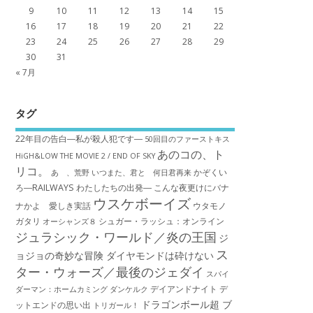
9
10
11
12
13
14
15
16
17
18
19
20
21
22
23
24
25
26
27
28
29
30
31
« 7月
タグ
22年目の告白―私が殺人犯です―
50回目のファーストキス
あのコの、ト
HiGH&LOW THE MOVIE 2 / END OF SKY
リコ。
かぞくい
あゝ、荒野
いつまた、君と 何日君再来
ろ―RAILWAYS わたしたちの出発―
こんな夜更けにバナ
ウスケボーイズ
ナかよ 愛しき実話
ウタモノ
ガタリ
シュガー・ラッシュ：オ​ンライン
オーシャンズ８
ジュラシック・ワールド／炎の王国
ジ
ス
ョジョの奇妙な冒険 ダイヤモンドは砕けない
ター・ウォーズ／最後のジェダイ
スパイ
デイアンドナイト
デ
ダーマン：ホームカミング
ダンケルク
ドラゴンボール超 ブ
ットエンドの思い出
トリガール！