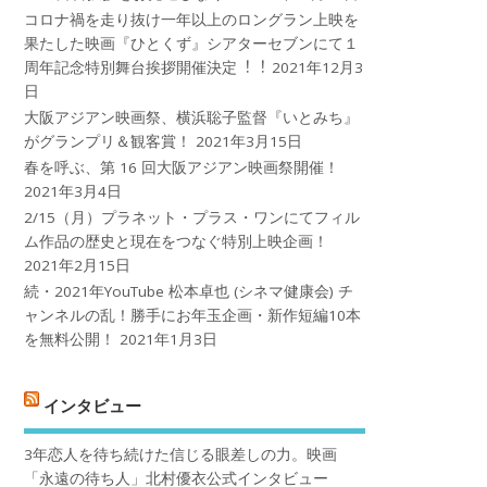
コロナ禍を⾛り抜け⼀年以上のロングラン上映を
果たした映画『ひとくず』シアターセブンにて１
周年記念特別舞台挨拶開催決定︕︕
2021年12月3
日
大阪アジアン映画祭、横浜聡子監督『いとみち』
がグランプリ＆観客賞！
2021年3月15日
春を呼ぶ、第 16 回大阪アジアン映画祭開催！
2021年3月4日
2/15（月）プラネット・プラス・ワンにてフィル
ム作品の歴史と現在をつなぐ特別上映企画！
2021年2月15日
続・2021年YouTube 松本卓也 (シネマ健康会) チ
ャンネルの乱！勝手にお年玉企画・新作短編10本
を無料公開！
2021年1月3日
インタビュー
3年恋人を待ち続けた信じる眼差しの力。映画
「永遠の待ち人」北村優衣公式インタビュー