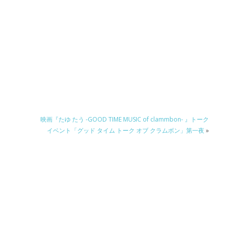
ー
映画『たゆ たう -GOOD TIME MUSIC of clammbon- 』トーク
イベント「グッド タイム トーク オブ クラムボン」第一夜
»