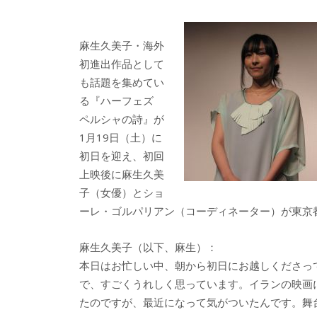
e
itt
e
k
b
er
a
麻生久美子・海外
o
o
初進出作品として
o
も話題を集めてい
る『ハーフェズ
k
ペルシャの詩』が
1月19日（土）に
初日を迎え、初回
上映後に麻生久美
子（女優）とショ
ーレ・ゴルパリアン（コーディネーター）が東京
麻生久美子（以下、麻生）：
本日はお忙しい中、朝から初日にお越しくださっ
で、すごくうれしく思っています。イランの映画
たのですが、最近になって気がついたんです。舞