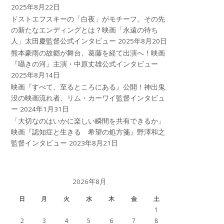
2025年8月22日
ドストエフスキーの「白夜」がモチーフ。その先
の新たなエンディングとは？映画「永遠の待ち
人」太田慶監督公式インタビュー
2025年8月20日
熊本豪雨の故郷が舞台、葛藤を経て出演へ！映画
『囁きの河』主演・中原丈雄公式インタビュー
2025年8月14日
映画『すべて、至るところにある』公開！神出鬼
没の映画流れ者、リム・カーワイ監督インタビュ
ー
2024年1月31日
「大切なのはいかに楽しい瞬間を共有できるか」
映画『認知症と生きる 希望の処方箋』野澤和之
監督インタビュー
2023年8月21日
2026年8月
日
月
火
水
木
金
土
1
2
3
4
5
6
7
8