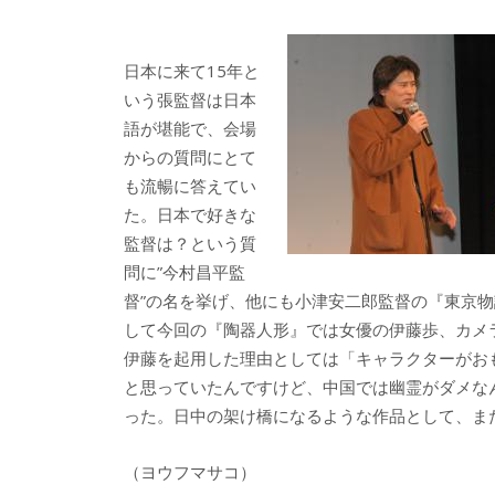
e
itt
e
k
b
er
a
日本に来て15年と
o
o
いう張監督は日本
o
語が堪能で、会場
からの質問にとて
k
も流暢に答えてい
た。日本で好きな
監督は？という質
問に”今村昌平監
督”の名を挙げ、他にも小津安二郎監督の『東京
して今回の『陶器人形』では女優の伊藤歩、カメ
伊藤を起用した理由としては「キャラクターがお
と思っていたんですけど、中国では幽霊がダメな
った。日中の架け橋になるような作品として、ま
（ヨウフマサコ）