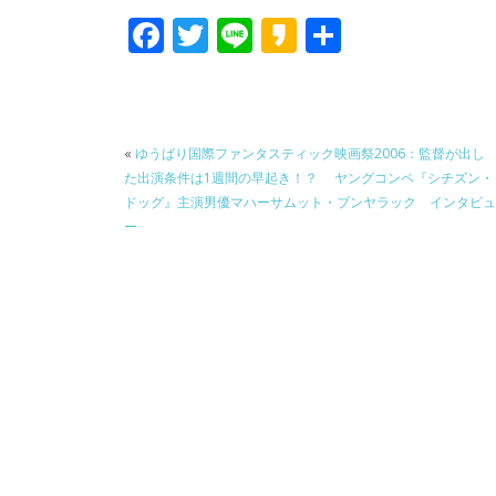
F
T
Li
K
共
ac
w
n
a
有
e
itt
e
k
b
er
a
«
ゆうばり国際ファンタスティック映画祭2006：監督が出し
o
o
た出演条件は1週間の早起き！？ ヤングコンペ『シチズン・
o
ドッグ』主演男優マハーサムット・ブンヤラック インタビュ
ー
k