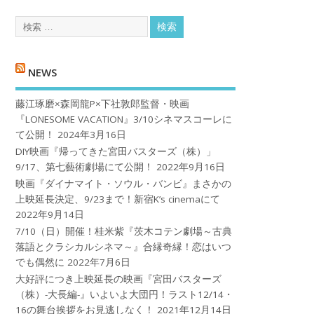
NEWS
藤江琢磨×森岡龍P×下社敦郎監督・映画
『LONESOME VACATION』3/10シネマスコーレに
て公開！
2024年3月16日
DIY映画『帰ってきた宮田バスターズ（株）」
9/17、第七藝術劇場にて公開！
2022年9月16日
映画『ダイナマイト・ソウル・バンビ』まさかの
上映延長決定、9/23まで！新宿K’s cinemaにて
2022年9月14日
7/10（日）開催！桂米紫『茨木コテン劇場～古典
落語とクラシカルシネマ～』合縁奇縁！恋はいつ
でも偶然に
2022年7月6日
大好評につき上映延長の映画『宮田バスターズ
（株）-大長編-』いよいよ大団円！ラスト12/14・
16の舞台挨拶をお見逃しなく！
2021年12月14日