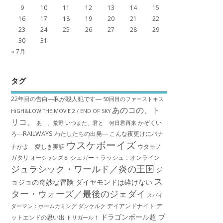
9
10
11
12
13
14
15
16
17
18
19
20
21
22
23
24
25
26
27
28
29
30
31
« 7月
タグ
22年目の告白―私が殺人犯です―
50回目のファーストキス
あのコの、ト
HiGH&LOW THE MOVIE 2 / END OF SKY
リコ。
かぞくい
あゝ、荒野
いつまた、君と 何日君再来
ろ―RAILWAYS わたしたちの出発―
こんな夜更けにバナ
ウスケボーイズ
ナかよ 愛しき実話
ウタモノ
ガタリ
シュガー・ラッシュ：オ​ンライン
オーシャンズ８
ジュラシック・ワールド／炎の王国
ジ
ス
ョジョの奇妙な冒険 ダイヤモンドは砕けない
ター・ウォーズ／最後のジェダイ
スパイ
デイアンドナイト
デ
ダーマン：ホームカミング
ダンケルク
ドラゴンボール超 ブ
ットエンドの思い出
トリガール！