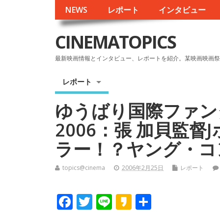
NEWS
レポート
インタビュー
CINEMATOPICS
最新映画情報とインタビュー、レポートを紹介。某映画映画祭
レポート
ゆうばり国際ファン
2006：張 加貝監
ラー！？ヤング・コ
topics@cinema
2006年2月25日
レポート
F
T
Li
K
共
ac
w
n
a
有