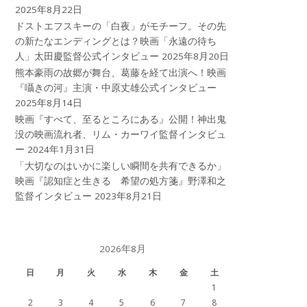
2025年8月22日
ドストエフスキーの「白夜」がモチーフ。その先
の新たなエンディングとは？映画「永遠の待ち
人」太田慶監督公式インタビュー
2025年8月20日
熊本豪雨の故郷が舞台、葛藤を経て出演へ！映画
『囁きの河』主演・中原丈雄公式インタビュー
2025年8月14日
映画『すべて、至るところにある』公開！神出鬼
没の映画流れ者、リム・カーワイ監督インタビュ
ー
2024年1月31日
「大切なのはいかに楽しい瞬間を共有できるか」
映画『認知症と生きる 希望の処方箋』野澤和之
監督インタビュー
2023年8月21日
2026年8月
日
月
火
水
木
金
土
1
2
3
4
5
6
7
8