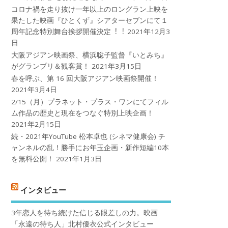
コロナ禍を⾛り抜け⼀年以上のロングラン上映を
果たした映画『ひとくず』シアターセブンにて１
周年記念特別舞台挨拶開催決定︕︕
2021年12月3
日
大阪アジアン映画祭、横浜聡子監督『いとみち』
がグランプリ＆観客賞！
2021年3月15日
春を呼ぶ、第 16 回大阪アジアン映画祭開催！
2021年3月4日
2/15（月）プラネット・プラス・ワンにてフィル
ム作品の歴史と現在をつなぐ特別上映企画！
2021年2月15日
続・2021年YouTube 松本卓也 (シネマ健康会) チ
ャンネルの乱！勝手にお年玉企画・新作短編10本
を無料公開！
2021年1月3日
インタビュー
3年恋人を待ち続けた信じる眼差しの力。映画
「永遠の待ち人」北村優衣公式インタビュー