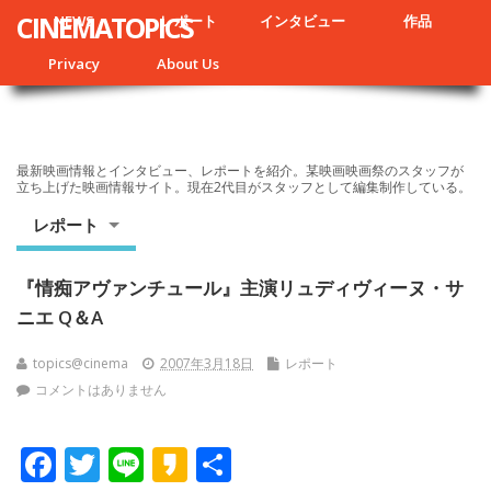
CINEMATOPICS
NEWS
レポート
インタビュー
作品
Privacy
About Us
最新映画情報とインタビュー、レポートを紹介。某映画映画祭のスタッフが
立ち上げた映画情報サイト。現在2代目がスタッフとして編集制作している。
レポート
『情痴アヴァンチュール』主演リュディヴィーヌ・サ
ニエ Q＆A
topics@cinema
2007年3月18日
レポート
コメントはありません
F
T
Li
K
共