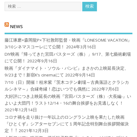
NEWS
藤江琢磨×森岡龍P×下社敦郎監督・映画『LONESOME VACATION』
3/10シネマスコーレにて公開！
2024年3月16日
DIY映画『帰ってきた宮田バスターズ（株）」9/17、第七藝術劇場
にて公開！
2022年9月16日
映画『ダイナマイト・ソウル・バンビ』まさかの上映延長決定、
9/23まで！新宿K’s cinemaにて
2022年9月14日
7/10（日）開催！桂米紫『茨木コテン劇場～古典落語とクラシカ
ルシネマ～』合縁奇縁！恋はいつでも偶然に
2022年7月6日
大好評につき上映延長の映画『宮田バスターズ（株）-大長編-』い
よいよ大団円！ラスト12/14・16の舞台挨拶をお見逃しなく！
2021年12月14日
コロナ禍を⾛り抜け⼀年以上のロングラン上映を果たした映画
『ひとくず』シアターセブンにて１周年記念特別舞台挨拶開催決
定︕︕
2021年12月3日