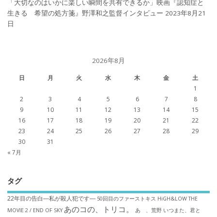
「大切なのはいかに楽しい瞬間を共有できるか」映画『認知症と
生きる 希望の処方箋』野澤和之監督インタビュー
2023年8月21
日
2026年8月
日
月
火
水
木
金
土
1
2
3
4
5
6
7
8
9
10
11
12
13
14
15
16
17
18
19
20
21
22
23
24
25
26
27
28
29
30
31
« 7月
タグ
22年目の告白―私が殺人犯です―
50回目のファーストキス
HiGH&LOW THE
あのコの、トリコ。
MOVIE 2 / END OF SKY
あゝ、荒野
いつまた、君と