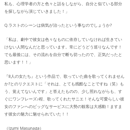
私も、心理学者の方と色々と話をしながら、自分と似ている部分
を探しながら演じていきました！」
Q.ラストのシーンは病気が治ったという事なのでしょうか?
「私は、劇中で彼女は色々なものに依存していなければ生きてい
けない人間なんだと思っています。常にどうどう巡りなんです！
でも最後には、その流れを自分で断ち切ったので、正気だったと
思います！！」
『8人の女たち』という作品で、歌っていた曲を歌ってくれません
か?とのリクエストに「それは、とても残酷なことですね（笑）も
う、覚えてないんです」と答えたものの、少し照れながらも、す
ぐにワンフレーズ♪程、歌ってくれたサニエ！そんな可愛らしい彼
女のファンへのビッグなサービスに大勢の観客は大感動！ますま
す彼女の魅力に魅せられていた！！
（Izumi Masunaga）