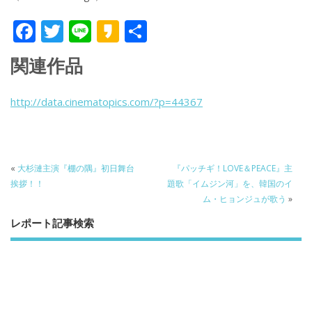
F
T
Li
K
共
ac
w
n
a
有
関連作品
e
itt
e
k
b
er
a
http://data.cinematopics.com/?p=44367
o
o
o
k
«
大杉漣主演『棚の隅』初日舞台
『パッチギ！LOVE＆PEACE』主
挨拶！！
題歌「イムジン河」を、韓国のイ
ム・ヒョンジュが歌う
»
レポート記事検索