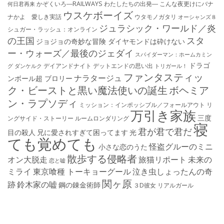
かぞくいろ―RAILWAYS わたしたちの出発―
こんな夜更けにバナ
何日君再来
ウスケボーイズ
ナかよ 愛しき実話
ウタモノガタリ
オーシャンズ８
ジュラシック・ワールド／炎
シュガー・ラッシュ：オ​ンライン
の王国
スタ
ジョジョの奇妙な冒険 ダイヤモンドは砕けない
ー・ウォーズ／最後のジェダイ
スパイダーマン：ホームカミン
ドラゴ
デイアンドナイト
デットエンドの思い出
グ
ダンケルク
トリガール！
ファンタスティッ
ナラタージュ
ンボール超 ブロリー
ク・ビーストと黒い魔法使いの誕生
ボヘミア
ン・ラプソディ
ミッション：インポッシブル／フォールアウト
リ
万引き家族
三度
ングサイド・ストーリー
ルームロンダリング
寝
君が君で君だ
目の殺人
兄に愛されすぎて困ってます
光
ても覚めても
怪盗グルーのミニ
小さな恋のうた
散歩する侵略者
オン大脱走
旅猫リポート
未来の
恋と嘘
ミライ
東京喰種 トーキョーグール
泣き虫しょったんの奇
関ヶ原
跡
鈴木家の嘘
鋼の錬金術師
３D彼女 リアルガール