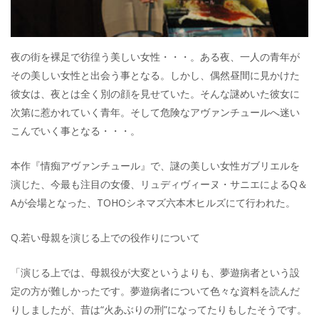
夜の街を裸足で彷徨う美しい女性・・・。ある夜、一人の青年が
その美しい女性と出会う事となる。しかし、偶然昼間に見かけた
彼女は、夜とは全く別の顔を見せていた。そんな謎めいた彼女に
次第に惹かれていく青年。そして危険なアヴァンチュールへ迷い
こんでいく事となる・・・。
本作『情痴アヴァンチュール』で、謎の美しい女性ガブリエルを
演じた、今最も注目の女優、リュディヴィーヌ・サニエによるQ＆
Aが会場となった、TOHOシネマズ六本木ヒルズにて行われた。
Q.若い母親を演じる上での役作りについて
「演じる上では、母親役が大変というよりも、夢遊病者という設
定の方が難しかったです。夢遊病者について色々な資料を読んだ
りしましたが、昔は“火あぶりの刑”になってたりもしたそうです。