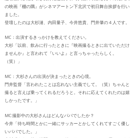
の映画『棚の隅』がシネマアートン下北沢で初日舞台挨拶を行い
ました。
登壇したのは大杉漣、内田量子、今井悠貴、門井肇の４人です。
MC：出演するきっかけを教えてください。
大杉「以前、飲みに行ったときに『映画撮るときに出ていただけ
ませんか』と言われて『いいよ』と言っちゃったらしく。
（笑）」
MC：大杉さんの出演が決まったときの心境。
門井監督「言われたことは忘れない主義でして。（笑）ちゃんと
撮ると言えば乗ってくれるだろうと。それに応えてくれたのは嬉
しかったです。」
MC:撮影中の大杉さんはどんなパパでしたか？
今井「待ち時間とかに一緒にサッカーとかしてくれてすごく優し
いパパでした。」