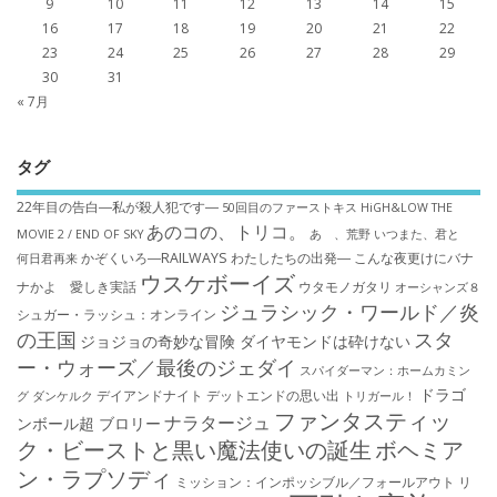
9
10
11
12
13
14
15
16
17
18
19
20
21
22
23
24
25
26
27
28
29
30
31
« 7月
タグ
22年目の告白―私が殺人犯です―
50回目のファーストキス
HiGH&LOW THE
あのコの、トリコ。
MOVIE 2 / END OF SKY
あゝ、荒野
いつまた、君と
かぞくいろ―RAILWAYS わたしたちの出発―
こんな夜更けにバナ
何日君再来
ウスケボーイズ
ナかよ 愛しき実話
ウタモノガタリ
オーシャンズ８
ジュラシック・ワールド／炎
シュガー・ラッシュ：オ​ンライン
の王国
スタ
ジョジョの奇妙な冒険 ダイヤモンドは砕けない
ー・ウォーズ／最後のジェダイ
スパイダーマン：ホームカミン
ドラゴ
デイアンドナイト
デットエンドの思い出
グ
ダンケルク
トリガール！
ファンタスティッ
ナラタージュ
ンボール超 ブロリー
ク・ビーストと黒い魔法使いの誕生
ボヘミア
ン・ラプソディ
ミッション：インポッシブル／フォールアウト
リ