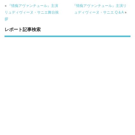
b
er
a
«
『情痴アヴァンチュール』主演
『情痴アヴァンチュール』主演リ
o
o
リュディヴィーヌ・サニエ舞台挨
ュディヴィーヌ・サニエ Q＆A
»
拶
o
レポート記事検索
k