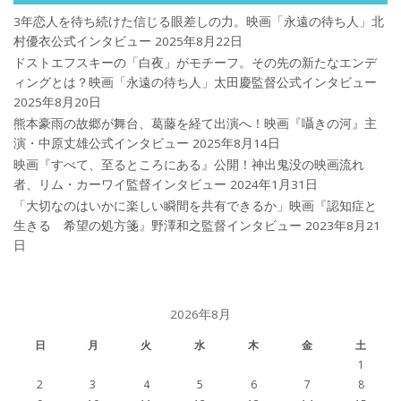
3年恋人を待ち続けた信じる眼差しの力。映画「永遠の待ち人」北
村優衣公式インタビュー
2025年8月22日
ドストエフスキーの「白夜」がモチーフ。その先の新たなエンデ
ィングとは？映画「永遠の待ち人」太田慶監督公式インタビュー
2025年8月20日
熊本豪雨の故郷が舞台、葛藤を経て出演へ！映画『囁きの河』主
演・中原丈雄公式インタビュー
2025年8月14日
映画『すべて、至るところにある』公開！神出鬼没の映画流れ
者、リム・カーワイ監督インタビュー
2024年1月31日
「大切なのはいかに楽しい瞬間を共有できるか」映画『認知症と
生きる 希望の処方箋』野澤和之監督インタビュー
2023年8月21
日
2026年8月
日
月
火
水
木
金
土
1
2
3
4
5
6
7
8