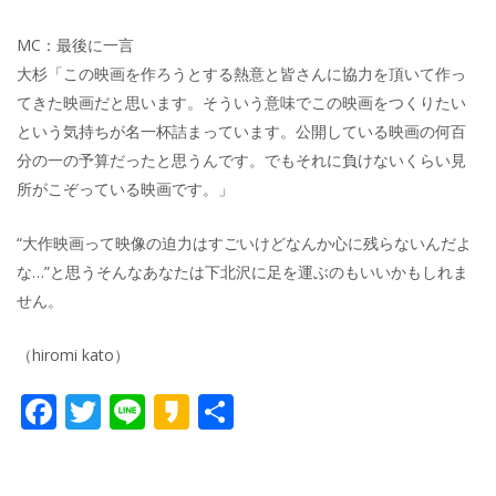
MC：最後に一言
大杉「この映画を作ろうとする熱意と皆さんに協力を頂いて作っ
てきた映画だと思います。そういう意味でこの映画をつくりたい
という気持ちが名一杯詰まっています。公開している映画の何百
分の一の予算だったと思うんです。でもそれに負けないくらい見
所がこぞっている映画です。」
“大作映画って映像の迫力はすごいけどなんか心に残らないんだよ
な…”と思うそんなあなたは下北沢に足を運ぶのもいいかもしれま
せん。
（hiromi kato）
F
T
Li
K
共
ac
w
n
a
有
e
itt
e
k