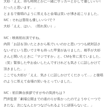
大杉「ええ。待ち時間とかに一緒にサッカーとかして優しいパパ
だったと思います。」
とまるで復唱のように答えると会場は笑いが沸き起こりました。
MC：それは普段も優しいパパで？
大杉「ええ、はい。（照れ笑い）」
MC：映画初出演ですね。
内田「お話を頂いたときから私でいいのかと思いつつも絶対話さ
ないぞという思いで２年も待った甲斐がありました。相手が大杉
さんと聞いたときに『マジですか』と。CMを常に見ていました。
（笑）緊張した中お会いしたんですけれども気さくに話しかけて
頂きました。」
ここでも大杉が「ええ、気さくに話しかけてくださって…」と復唱
のように答えて会場の笑いをとっていました。
MC：初日舞台挨拶ですが今の気持ちは？
門井監督「劇場公開までの道のりが長かったのでようやく一つで
きたな。次になんとかつなげられるように頑張らないと。」