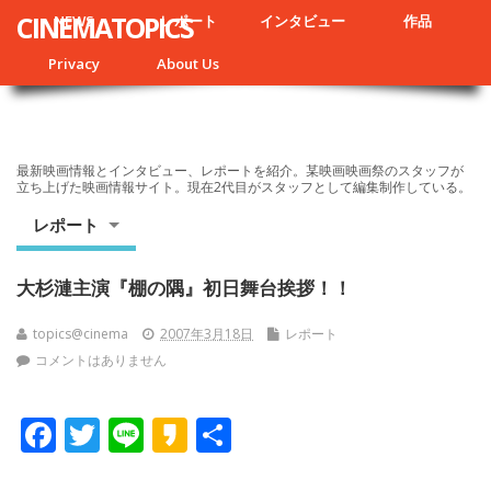
CINEMATOPICS
NEWS
レポート
インタビュー
作品
Privacy
About Us
最新映画情報とインタビュー、レポートを紹介。某映画映画祭のスタッフが
立ち上げた映画情報サイト。現在2代目がスタッフとして編集制作している。
レポート
大杉漣主演『棚の隅』初日舞台挨拶！！
topics@cinema
2007年3月18日
レポート
コメントはありません
F
T
Li
K
共
ac
w
n
a
有