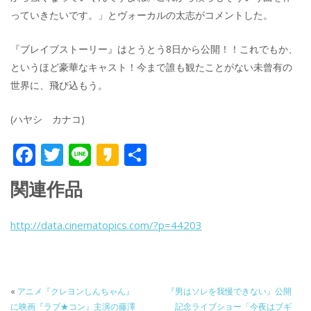
っていきたいです。」とヴォーカルの太志がコメントした。
『ブレイブストーリー』はとうとう8日から公開！！これでもか、
というほど豪華なキャスト！今まで誰も観たことがない未曾有の
世界に、飛び込もう。
(ハヤシ カナコ)
F
T
Li
K
共
ac
w
n
a
有
関連作品
e
itt
e
k
b
er
a
http://data.cinematopics.com/?p=44203
o
o
o
k
«
アニメ『クレヨンしんちゃん』
『男はソレを我慢できない』公開
に映画『ラブ★コン』主演の藤澤
記念ライブショー「今夜はブギ