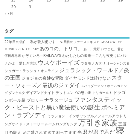
23
24
25
26
27
28
29
30
31
« 7月
タグ
22年目の告白―私が殺人犯です―
50回目のファーストキス
HiGH&LOW THE
あのコの、トリコ。
MOVIE 2 / END OF SKY
あゝ、荒野
いつまた、君と
かぞくいろ―RAILWAYS わたしたちの出発―
こんな夜更けにバナ
何日君再来
ウスケボーイズ
ナかよ 愛しき実話
ウタモノガタリ
オーシャンズ８
ジュラシック・ワールド／炎
シュガー・ラッシュ：オ​ンライン
の王国
スタ
ジョジョの奇妙な冒険 ダイヤモンドは砕けない
ー・ウォーズ／最後のジェダイ
スパイダーマン：ホームカミン
ドラゴ
デイアンドナイト
デットエンドの思い出
グ
ダンケルク
トリガール！
ファンタスティッ
ナラタージュ
ンボール超 ブロリー
ク・ビーストと黒い魔法使いの誕生
ボヘミア
ン・ラプソディ
ミッション：インポッシブル／フォールアウト
リ
万引き家族
三度
ングサイド・ストーリー
ルームロンダリング
寝
君が君で君だ
目の殺人
兄に愛されすぎて困ってます
光