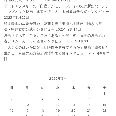
ドストエフスキーの「白夜」がモチーフ。その先の新たなエンデ
ィングとは？映画「永遠の待ち人」太田慶監督公式インタビュー
2025年8月20日
熊本豪雨の故郷が舞台、葛藤を経て出演へ！映画『囁きの河』主
演・中原丈雄公式インタビュー
2025年8月14日
映画『すべて、至るところにある』公開！神出鬼没の映画流れ
者、リム・カーワイ監督インタビュー
2024年1月31日
「大切なのはいかに楽しい瞬間を共有できるか」映画『認知症と
生きる 希望の処方箋』野澤和之監督インタビュー
2023年8月21
日
2026年8月
日
月
火
水
木
金
土
1
2
3
4
5
6
7
8
9
10
11
12
13
14
15
16
17
18
19
20
21
22