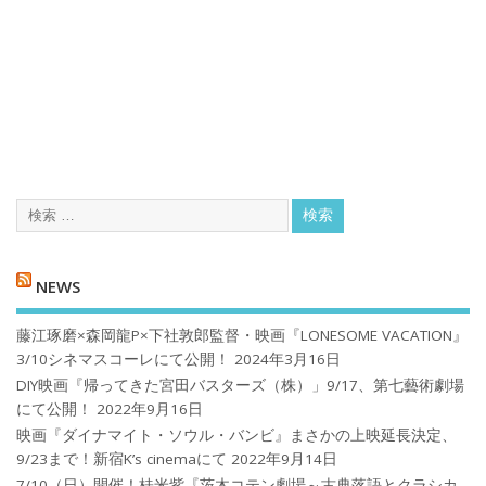
NEWS
藤江琢磨×森岡龍P×下社敦郎監督・映画『LONESOME VACATION』
3/10シネマスコーレにて公開！
2024年3月16日
DIY映画『帰ってきた宮田バスターズ（株）」9/17、第七藝術劇場
にて公開！
2022年9月16日
映画『ダイナマイト・ソウル・バンビ』まさかの上映延長決定、
9/23まで！新宿K’s cinemaにて
2022年9月14日
7/10（日）開催！桂米紫『茨木コテン劇場～古典落語とクラシカ