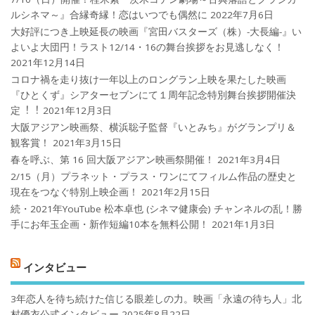
ルシネマ～』合縁奇縁！恋はいつでも偶然に
2022年7月6日
大好評につき上映延長の映画『宮田バスターズ（株）-大長編-』い
よいよ大団円！ラスト12/14・16の舞台挨拶をお見逃しなく！
2021年12月14日
コロナ禍を⾛り抜け⼀年以上のロングラン上映を果たした映画
『ひとくず』シアターセブンにて１周年記念特別舞台挨拶開催決
定︕︕
2021年12月3日
大阪アジアン映画祭、横浜聡子監督『いとみち』がグランプリ＆
観客賞！
2021年3月15日
春を呼ぶ、第 16 回大阪アジアン映画祭開催！
2021年3月4日
2/15（月）プラネット・プラス・ワンにてフィルム作品の歴史と
現在をつなぐ特別上映企画！
2021年2月15日
続・2021年YouTube 松本卓也 (シネマ健康会) チャンネルの乱！勝
手にお年玉企画・新作短編10本を無料公開！
2021年1月3日
インタビュー
3年恋人を待ち続けた信じる眼差しの力。映画「永遠の待ち人」北
村優衣公式インタビュー
2025年8月22日