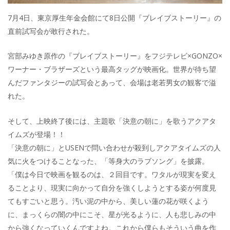
7月4日、東京厚生年金会館にて8日公開『ブレイブストーリー』の
直前試写会が敢行された。
宮部みゆき原作の『ブレイブストーリー』をフジテレビ×GONZO×
ワーナー・ブラザーズという最高タッグが映画化。世界が待ち望
んだファンタジーの試写会とあって、会場は老若男女の観客で溢
れた。
そして、上映終了後には、主題歌「決意の朝に」を歌うアクアタ
イムズが登場！！
「決意の朝に」とUSENで問い合わせが殺到しアクアタイムズの人
気に火をつけることなった、「等身大のラブソング」を披露。
「僕は今日で映画を観るのは、２回目です。ワタルが現実を変え
ることより、現実に向かって自分を強くしようとする姿が何度見
てもすごいと思う。汚い泥の中から、美しい蓮の花が咲くよう
に、まっくらの闇の中にこそ、星が光るように、人も悲しみの中
から強くなっていくんですよね。これから僕らもそういう曲を作