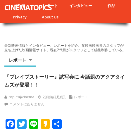
CINEMATOPICS
NEWS
レポート
インタビュー
作品
Privacy
About Us
最新映画情報とインタビュー、レポートを紹介。某映画映画祭のスタッフが
立ち上げた映画情報サイト。現在2代目がスタッフとして編集制作している。
レポート
『ブレイブストーリー』試写会に 今話題のアクアタイ
ムズが登場！！
topics@cinema
2006年7月6日
レポート
コメントはありません
F
T
Li
K
共