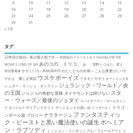
9
10
11
12
13
14
15
16
17
18
19
20
21
22
23
24
25
26
27
28
29
30
31
« 7月
タグ
22年目の告白―私が殺人犯です―
50回目のファーストキス
HiGH&LOW THE
あのコの、トリコ。
MOVIE 2 / END OF SKY
あゝ、荒野
いつまた、君と
かぞくいろ―RAILWAYS わたしたちの出発―
こんな夜更けにバナ
何日君再来
ウスケボーイズ
ナかよ 愛しき実話
ウタモノガタリ
オーシャンズ８
ジュラシック・ワールド／炎
シュガー・ラッシュ：オ​ンライン
の王国
スタ
ジョジョの奇妙な冒険 ダイヤモンドは砕けない
ー・ウォーズ／最後のジェダイ
スパイダーマン：ホームカミン
ドラゴ
デイアンドナイト
デットエンドの思い出
グ
ダンケルク
トリガール！
ファンタスティッ
ナラタージュ
ンボール超 ブロリー
ク・ビーストと黒い魔法使いの誕生
ボヘミア
ン・ラプソディ
ミッション：インポッシブル／フォールアウト
リ