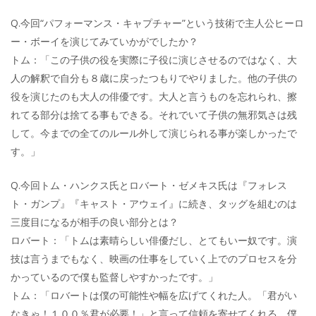
Q.今回“パフォーマンス・キャプチャー”という技術で主人公ヒーロ
ー・ボーイを演じてみていかがでしたか？
トム：「この子供の役を実際に子役に演じさせるのではなく、大
人の解釈で自分も８歳に戻ったつもりでやりました。他の子供の
役を演じたのも大人の俳優です。大人と言うものを忘れられ、擦
れてる部分は捨てる事もできる。それでいて子供の無邪気さは残
して。今までの全てのルール外して演じられる事が楽しかったで
す。」
Q.今回トム・ハンクス氏とロバート・ゼメキス氏は『フォレス
ト・ガンプ』『キャスト・アウェイ』に続き、タッグを組むのは
三度目になるが相手の良い部分とは？
ロバート：「トムは素晴らしい俳優だし、とてもいー奴です。演
技は言うまでもなく、映画の仕事をしていく上でのプロセスを分
かっているので僕も監督しやすかったです。」
トム：「ロバートは僕の可能性や幅を広げてくれた人。「君がい
なきゃ！１００％君が必要！」と言って信頼を寄せてくれる。僕