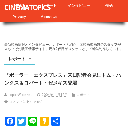
CINEMATOPICS
NEWS
レポート
インタビュー
作品
Privacy
About Us
最新映画情報とインタビュー、レポートを紹介。某映画映画祭のスタッフが
立ち上げた映画情報サイト。現在2代目がスタッフとして編集制作している。
レポート
『ポーラー・エクスプレス』来日記者会見にトム・ハ
ンクス＆ロバート・ゼメキス登場
topics@cinema
2004年11月13日
レポート
コメントはありません
F
T
Li
K
共