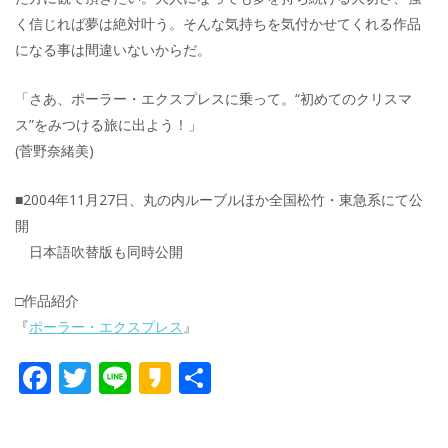
く信じれば夢は絶対叶う。そんな気持ちを気付かせてくれる作品
になる事は間違いないからだ。
「さあ、ポーラー・エクスプレスに乗って。“初めてのクリスマ
ス”をみつける旅に出よう！」
(菅野奈緒美)
■2004年11月27日、丸の内ルーブルほか全国松竹・東急系にて公
開
日本語吹替版も同時公開
□作品紹介
『
ポーラー・エクスプレス
』
F
T
Li
K
共
ac
w
n
a
有
e
itt
e
k