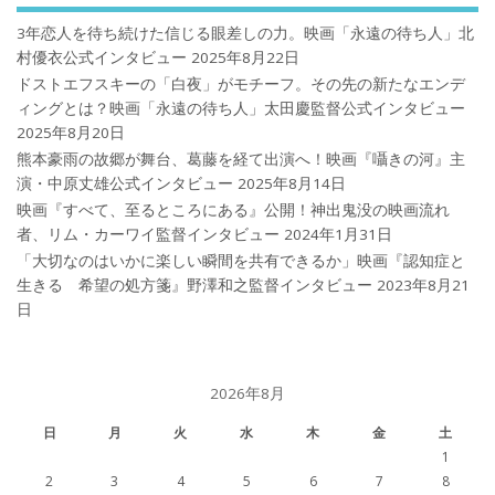
3年恋人を待ち続けた信じる眼差しの力。映画「永遠の待ち人」北
村優衣公式インタビュー
2025年8月22日
ドストエフスキーの「白夜」がモチーフ。その先の新たなエンデ
ィングとは？映画「永遠の待ち人」太田慶監督公式インタビュー
2025年8月20日
熊本豪雨の故郷が舞台、葛藤を経て出演へ！映画『囁きの河』主
演・中原丈雄公式インタビュー
2025年8月14日
映画『すべて、至るところにある』公開！神出鬼没の映画流れ
者、リム・カーワイ監督インタビュー
2024年1月31日
「大切なのはいかに楽しい瞬間を共有できるか」映画『認知症と
生きる 希望の処方箋』野澤和之監督インタビュー
2023年8月21
日
2026年8月
日
月
火
水
木
金
土
1
2
3
4
5
6
7
8