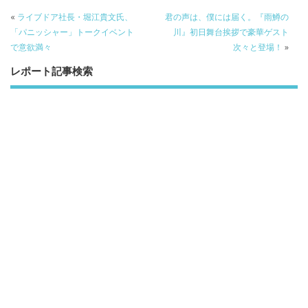
b
er
a
«
ライブドア社長・堀江貴文氏、
君の声は、僕には届く。『雨鱒の
o
o
「パニッシャー」トークイベント
川』初日舞台挨拶で豪華ゲスト
で意欲満々
次々と登場！
»
o
レポート記事検索
k