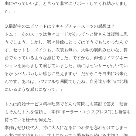
由にやっていいよ、と言って非常にサポートしてくれ助かりまし
た。」
Q.撮影中のエピソードは？キャプチャースーツの感想は？
トム：「あのスーツは色々コードがあって〜と皆さんは複雑に思
うでしょう。しかし、我々俳優にとってはそうでもなかったんで
す。セットも、メイクも、衣装も無い。大学の演劇みたいな、舞
台でやっているような感じでした。ですから、俳優はイマジネー
ションを膨らまして演じていました。頭にはセンサーが付いてい
るからバカバカしい感じに見えますが、だからこそ自由に出来た
んです。あれは、パワフルな瞬間でしたね。自分達が本当に北極
にいるような感じになって。」
トムは終始サービス精神旺盛でどんな質問にも笑顔で答え、監督
もそんなトムを信頼し、本作“ポーラー・エクスプレス”にも自信を
持っている様子が伺えた。
本作はぜひ現代人、特に大人になるにつれ夢を忘れかけてしまっ
た方に観て頂きたい。大人になっても夢を持ち続ける大切さ、強