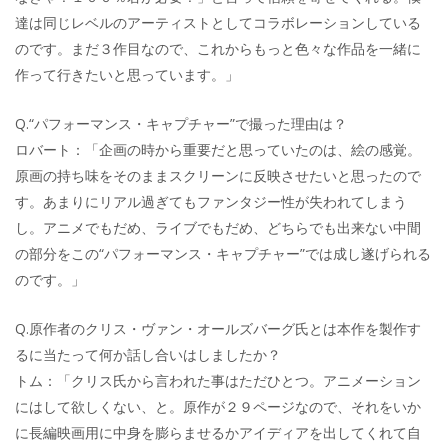
達は同じレベルのアーティストとしてコラボレーションしている
のです。まだ３作目なので、これからもっと色々な作品を一緒に
作って行きたいと思っています。」
Q.“パフォーマンス・キャプチャー”で撮った理由は？
ロバート：「企画の時から重要だと思っていたのは、絵の感覚。
原画の持ち味をそのままスクリーンに反映させたいと思ったので
す。あまりにリアル過ぎてもファンタジー性が失われてしまう
し。アニメでもだめ、ライブでもだめ、どちらでも出来ない中間
の部分をこの“パフォーマンス・キャプチャー”では成し遂げられる
のです。」
Q.原作者のクリス・ヴァン・オールズバーグ氏とは本作を製作す
るに当たって何か話し合いはしましたか？
トム：「クリス氏から言われた事はただひとつ。アニメーション
にはして欲しくない、と。原作が２９ページなので、それをいか
に長編映画用に中身を膨らませるかアイディアを出してくれて自