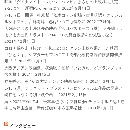
映画『ダイナマイト・ソウル・バンビ』まさかの上映延長決定、
9/23まで！新宿K’s cinemaにて
2022年9月14日
7/10（日）開催！桂米紫『茨木コテン劇場～古典落語とクラシカ
ルシネマ～』合縁奇縁！恋はいつでも偶然に
2022年7月6日
大好評につき上映延長の映画『宮田バスターズ（株）-大長編-』い
よいよ大団円！ラスト12/14・16の舞台挨拶をお見逃しなく！
2021年12月14日
コロナ禍を⾛り抜け⼀年以上のロングラン上映を果たした映画
『ひとくず』シアターセブンにて１周年記念特別舞台挨拶開催決
定︕︕
2021年12月3日
大阪アジアン映画祭、横浜聡子監督『いとみち』がグランプリ＆
観客賞！
2021年3月15日
春を呼ぶ、第 16 回大阪アジアン映画祭開催！
2021年3月4日
2/15（月）プラネット・プラス・ワンにてフィルム作品の歴史と
現在をつなぐ特別上映企画！
2021年2月15日
続・2021年YouTube 松本卓也 (シネマ健康会) チャンネルの乱！勝
手にお年玉企画・新作短編10本を無料公開！
2021年1月3日
インタビュー