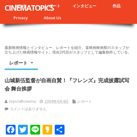
CINEMATOPICS
NEWS
レポート
インタビュー
作品
Privacy
About Us
最新映画情報とインタビュー、レポートを紹介。某映画映画祭のスタッフが
立ち上げた映画情報サイト。現在2代目がスタッフとして編集制作している。
レポート
山城新伍監督が自画自賛！『フレンズ』完成披露試写
会 舞台挨拶
topics@cinema
2004年9月4日
レポート
コメントはありません
F
T
Li
K
共