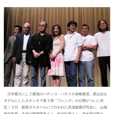
日本最大にして最強のパチンコ・パチスロ攻略集団、梁山泊を
モデルにしたネオシネマ第３弾『フレンズ』の公開がついに決
定！３日、銀座ガスホールにて行われた完成披露試写会に、山城
新伍監督、主演の曽我晴美さん、松方弘樹さん、清水宏次朗さ