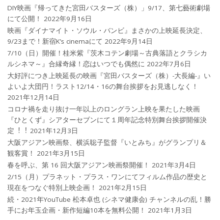
DIY映画『帰ってきた宮田バスターズ（株）」9/17、第七藝術劇場
にて公開！
2022年9月16日
映画『ダイナマイト・ソウル・バンビ』まさかの上映延長決定、
9/23まで！新宿K’s cinemaにて
2022年9月14日
7/10（日）開催！桂米紫『茨木コテン劇場～古典落語とクラシカ
ルシネマ～』合縁奇縁！恋はいつでも偶然に
2022年7月6日
大好評につき上映延長の映画『宮田バスターズ（株）-大長編-』い
よいよ大団円！ラスト12/14・16の舞台挨拶をお見逃しなく！
2021年12月14日
コロナ禍を⾛り抜け⼀年以上のロングラン上映を果たした映画
『ひとくず』シアターセブンにて１周年記念特別舞台挨拶開催決
定︕︕
2021年12月3日
大阪アジアン映画祭、横浜聡子監督『いとみち』がグランプリ＆
観客賞！
2021年3月15日
春を呼ぶ、第 16 回大阪アジアン映画祭開催！
2021年3月4日
2/15（月）プラネット・プラス・ワンにてフィルム作品の歴史と
現在をつなぐ特別上映企画！
2021年2月15日
続・2021年YouTube 松本卓也 (シネマ健康会) チャンネルの乱！勝
手にお年玉企画・新作短編10本を無料公開！
2021年1月3日