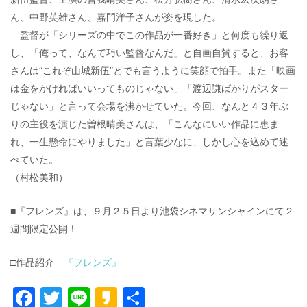
ん、中野英雄さん、嘉門洋子さんが姿を現した。
監督が「シリーズの中でこの作品が一番好き」と何度も繰り返
し、「俺って、なんて巧い監督なんだ」と自画自賛すると、お客
さんは“これぞ山城新伍”とでも言うように笑顔で拍手。また「映画
は金をかければいいってものじゃない」「渡辺謙ばかりがスター
じゃない」と言って会場を沸かせていた。今回、なんと４３年ぶ
りの主役を演じた曽根晴美さんは、「こんなにいい作品に恵ま
れ、一生懸命にやりました」と言葉少なに、しかし心を込めて述
べていた。
（村松美和）
■『フレンズ』は、９月２５日より池袋シネマサンシャインにて２
週間限定公開！
□作品紹介
『フレンズ』
F
T
Li
K
共