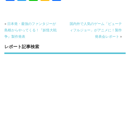
ac
w
n
a
有
e
itt
e
k
b
er
a
«
日本発・最強のファンタジーが
国内外で人気のゲーム「ビューテ
o
o
島根からやってくる！『妖怪大戦
ィフルジョー」がアニメに！製作
争』製作発表
発表会レポート
»
o
レポート記事検索
k