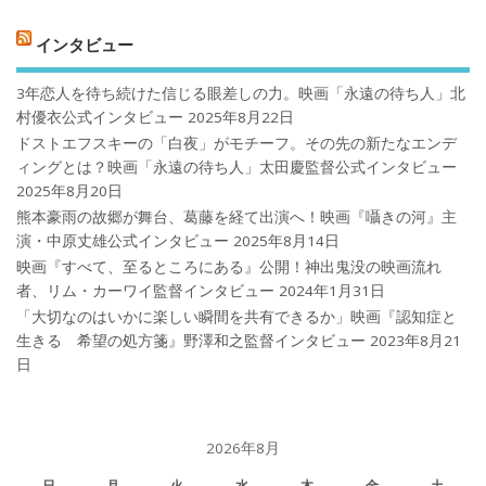
インタビュー
3年恋人を待ち続けた信じる眼差しの力。映画「永遠の待ち人」北
村優衣公式インタビュー
2025年8月22日
ドストエフスキーの「白夜」がモチーフ。その先の新たなエンデ
ィングとは？映画「永遠の待ち人」太田慶監督公式インタビュー
2025年8月20日
熊本豪雨の故郷が舞台、葛藤を経て出演へ！映画『囁きの河』主
演・中原丈雄公式インタビュー
2025年8月14日
映画『すべて、至るところにある』公開！神出鬼没の映画流れ
者、リム・カーワイ監督インタビュー
2024年1月31日
「大切なのはいかに楽しい瞬間を共有できるか」映画『認知症と
生きる 希望の処方箋』野澤和之監督インタビュー
2023年8月21
日
2026年8月
日
月
火
水
木
金
土