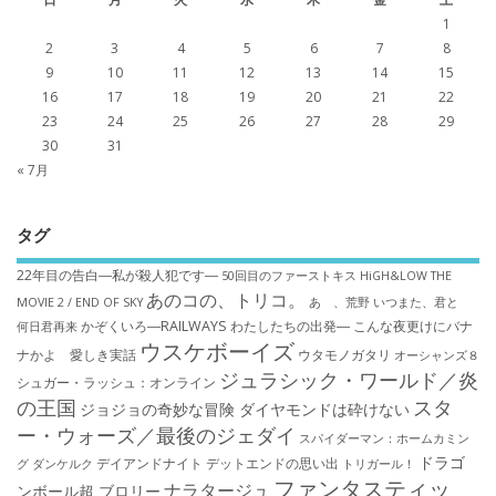
1
2
3
4
5
6
7
8
9
10
11
12
13
14
15
16
17
18
19
20
21
22
23
24
25
26
27
28
29
30
31
« 7月
タグ
22年目の告白―私が殺人犯です―
50回目のファーストキス
HiGH&LOW THE
あのコの、トリコ。
MOVIE 2 / END OF SKY
あゝ、荒野
いつまた、君と
かぞくいろ―RAILWAYS わたしたちの出発―
こんな夜更けにバナ
何日君再来
ウスケボーイズ
ナかよ 愛しき実話
ウタモノガタリ
オーシャンズ８
ジュラシック・ワールド／炎
シュガー・ラッシュ：オ​ンライン
の王国
スタ
ジョジョの奇妙な冒険 ダイヤモンドは砕けない
ー・ウォーズ／最後のジェダイ
スパイダーマン：ホームカミン
ドラゴ
デイアンドナイト
デットエンドの思い出
グ
ダンケルク
トリガール！
ファンタスティッ
ナラタージュ
ンボール超 ブロリー