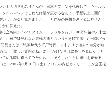
レントの辺見えみりさんが、日本のファンを代表して、ウェルズ
、タイムマシンでこれだけ話が広がるなんて、予想以上に面白
凄いし、かなり驚きました。」と作品の感想を述べる辺見さん
やかに答えた。
に立ち向かうべくタイム・トラベルを行い、80万年後の未来世
が、距離では測れない究極の旅ともいうべき時間旅行が可能だっ
に、辺見さんは「戦国時代や江戸時代、未来よりは過去の自分が知
督は、「難しい質問だね。2年間かけてそれに答えを見出そうと
いている時に逢ってみたいね」。そうしたことに思いを寄せる、
は、2002年7月20日（土）より丸の内ピカデリー１ほか全国松