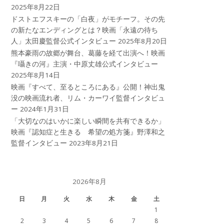
2025年8月22日
ドストエフスキーの「白夜」がモチーフ。その先
の新たなエンディングとは？映画「永遠の待ち
人」太田慶監督公式インタビュー
2025年8月20日
熊本豪雨の故郷が舞台、葛藤を経て出演へ！映画
『囁きの河』主演・中原丈雄公式インタビュー
2025年8月14日
映画『すべて、至るところにある』公開！神出鬼
没の映画流れ者、リム・カーワイ監督インタビュ
ー
2024年1月31日
「大切なのはいかに楽しい瞬間を共有できるか」
映画『認知症と生きる 希望の処方箋』野澤和之
監督インタビュー
2023年8月21日
2026年8月
日
月
火
水
木
金
土
1
2
3
4
5
6
7
8