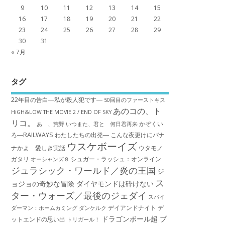
9
10
11
12
13
14
15
16
17
18
19
20
21
22
23
24
25
26
27
28
29
30
31
« 7月
タグ
22年目の告白―私が殺人犯です―
50回目のファーストキス
あのコの、ト
HiGH&LOW THE MOVIE 2 / END OF SKY
リコ。
かぞくい
あゝ、荒野
いつまた、君と 何日君再来
ろ―RAILWAYS わたしたちの出発―
こんな夜更けにバナ
ウスケボーイズ
ナかよ 愛しき実話
ウタモノ
ガタリ
シュガー・ラッシュ：オ​ンライン
オーシャンズ８
ジュラシック・ワールド／炎の王国
ジ
ス
ョジョの奇妙な冒険 ダイヤモンドは砕けない
ター・ウォーズ／最後のジェダイ
スパイ
デイアンドナイト
デ
ダーマン：ホームカミング
ダンケルク
ドラゴンボール超 ブ
ットエンドの思い出
トリガール！