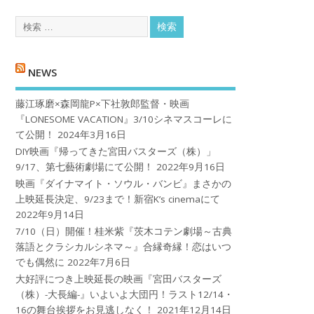
NEWS
藤江琢磨×森岡龍P×下社敦郎監督・映画
『LONESOME VACATION』3/10シネマスコーレに
て公開！
2024年3月16日
DIY映画『帰ってきた宮田バスターズ（株）」
9/17、第七藝術劇場にて公開！
2022年9月16日
映画『ダイナマイト・ソウル・バンビ』まさかの
上映延長決定、9/23まで！新宿K’s cinemaにて
2022年9月14日
7/10（日）開催！桂米紫『茨木コテン劇場～古典
落語とクラシカルシネマ～』合縁奇縁！恋はいつ
でも偶然に
2022年7月6日
大好評につき上映延長の映画『宮田バスターズ
（株）-大長編-』いよいよ大団円！ラスト12/14・
16の舞台挨拶をお見逃しなく！
2021年12月14日