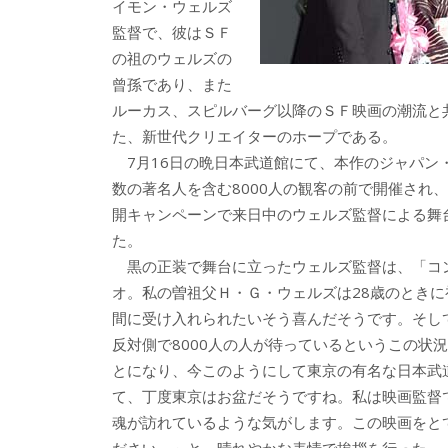
イモン・ウェルズ
監督で、彼はＳＦ
の祖のウェルズの
曾孫であり、また
ルーカス、スピルバーグ以降のＳＦ映画の潮流と
た、新世代クリエイターのホープである。
7月16日の晩日本武道館にて、本作のジャパン
数の著名人を含む8000人の観客の前で開催され
開キャンペーンで来日中のウェルズ監督による舞
た。
黒の正装で舞台に立ったウェルズ監督は、「コ
オ。私の曽祖父Ｈ・Ｇ・ウェルズは28歳のとき
間に受け入れられたいそう喜んだそうです。そし
反対側で8000人の人が待っているというこの状
とになり、今このようにして東京の有名な日本武
て、丁度東京はお盆だそうですね。私は映画監督
魂が訪れているような気がします。この映画をと