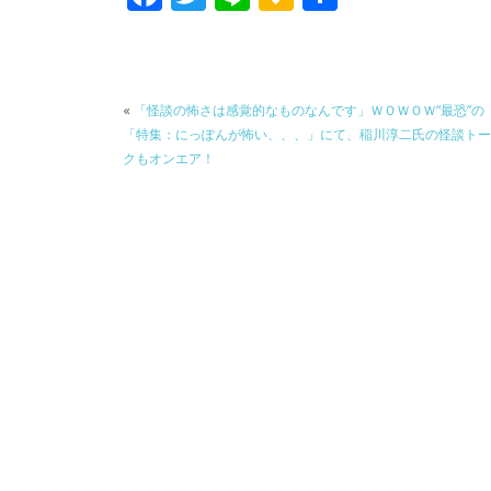
ac
w
n
a
有
e
itt
e
k
b
er
a
«
「怪談の怖さは感覚的なものなんです」ＷＯＷＯＷ“最恐”の
o
o
「特集：にっぽんが怖い、、、」にて、稲川淳二氏の怪談トー
o
クもオンエア！
k