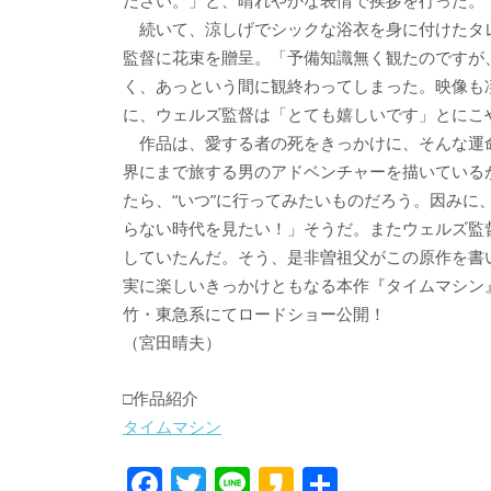
ださい。」と、晴れやかな表情で挨拶を行った。
続いて、涼しげでシックな浴衣を身に付けたタ
監督に花束を贈呈。「予備知識無く観たのですが
く、あっという間に観終わってしまった。映像も
に、ウェルズ監督は「とても嬉しいです」とにこ
作品は、愛する者の死をきっかけに、そんな運命
界にまで旅する男のアドベンチャーを描いている
たら、“いつ”に行ってみたいものだろう。因み
らない時代を見たい！」そうだ。またウェルズ監
していたんだ。そう、是非曽祖父がこの原作を書
実に楽しいきっかけともなる本作『タイムマシン』
竹・東急系にてロードショー公開！
（宮田晴夫）
□作品紹介
タイムマシン
F
T
Li
K
共