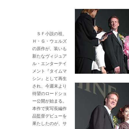
e
itt
e
k
b
er
a
o
o
o
ＳＦ小説の祖、
Ｈ・Ｇ・ウェルズ
k
の原作が、装いも
新たなヴィジュア
ル・エンターテイ
メント『タイムマ
シン』として再生
され、今週末より
待望のロードショ
ー公開が始まる。
本作で実写長編作
品監督デビューを
果たしたのが、サ