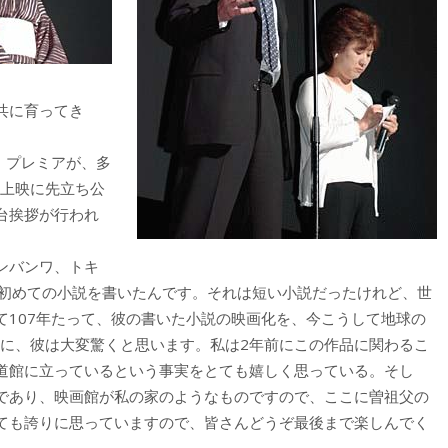
共に育ってき
・プレミアが、多
、上映に先立ち公
台挨拶が行われ
ンバンワ、トキ
に初めての小説を書いたんです。それは短い小説だったけれど、世
て107年たって、彼の書いた小説の映画化を、今こうして地球の
況に、彼は大変驚くと思います。私は2年前にこの作品に関わるこ
道館に立っているという事実をとても嬉しく思っている。そし
であり、映画館が私の家のようなものですので、ここに曽祖父の
ても誇りに思っていますので、皆さんどうぞ最後まで楽しんでく