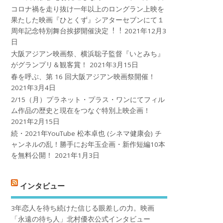
コロナ禍を⾛り抜け⼀年以上のロングラン上映を
果たした映画『ひとくず』シアターセブンにて１
周年記念特別舞台挨拶開催決定︕︕
2021年12月3
日
大阪アジアン映画祭、横浜聡子監督『いとみち』
がグランプリ＆観客賞！
2021年3月15日
春を呼ぶ、第 16 回大阪アジアン映画祭開催！
2021年3月4日
2/15（月）プラネット・プラス・ワンにてフィル
ム作品の歴史と現在をつなぐ特別上映企画！
2021年2月15日
続・2021年YouTube 松本卓也 (シネマ健康会) チ
ャンネルの乱！勝手にお年玉企画・新作短編10本
を無料公開！
2021年1月3日
インタビュー
3年恋人を待ち続けた信じる眼差しの力。映画
「永遠の待ち人」北村優衣公式インタビュー