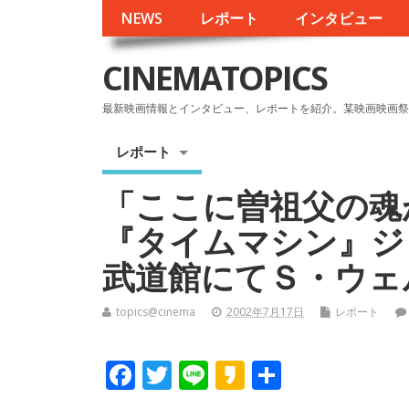
NEWS
レポート
インタビュー
CINEMATOPICS
最新映画情報とインタビュー、レポートを紹介。某映画映画祭
レポート
「ここに曽祖父の魂
『タイムマシン』ジャ
武道館にてＳ・ウェ
topics@cinema
2002年7月17日
レポート
F
T
Li
K
共
ac
w
n
a
有