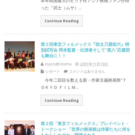
本年韓国最大のヒット作アジア映画ファンが待
った『武士（ムサ）…
Continue Reading
第２回東京フィルメックス『助太刀屋助六』特
別試写会 岡本監督・出演者そして“喜八”応援団
も舞台に！！
topics@cinema
2001年11月19日
レポート
コメントはありません
今年二回目を数える新・作家主義映画祭“Ｔ
ＯＫＹＯ ＦＩＬＭ…
Continue Reading
第２回「東京フィルメックス」プレイベント・
トークショー 「世界の映画祭は作家たちに何を
もたらしたのか」開催される