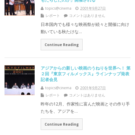
topics@cinema
2001年9月27日
レポート
コメントはありません
日本国内でも様々な映画祭が続々と開催に向け
動いている秋たけな…
Continue Reading
アジアからの新しい映画のうねりを世界へ！ 第
２回『東京フィルメックス』ラインナップ発表
記者会見
topics@cinema
2001年9月27日
レポート
コメントはありません
昨年の12月、作家性に富んだ映画とその作り手
たちを、アジアを…
Continue Reading