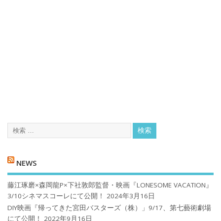
NEWS
藤江琢磨×森岡龍P×下社敦郎監督・映画『LONESOME VACATION』
3/10シネマスコーレにて公開！
2024年3月16日
DIY映画『帰ってきた宮田バスターズ（株）」9/17、第七藝術劇場
にて公開！
2022年9月16日