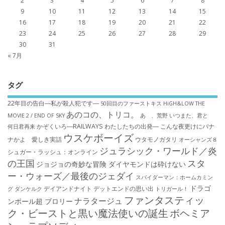
2
3
4
5
6
7
8
9
10
11
12
13
14
15
16
17
18
19
20
21
22
23
24
25
26
27
28
29
30
31
« 7月
タグ
22年目の告白―私が殺人犯です―
50回目のファーストキス
HiGH&LOW THE
あのコの、トリコ。
MOVIE 2 / END OF SKY
あゝ、荒野
いつまた、君と
かぞくいろ―RAILWAYS わたしたちの出発―
こんな夜更けにバナ
何日君再来
ウスケボーイズ
ナかよ 愛しき実話
ウタモノガタリ
オーシャンズ８
ジュラシック・ワールド／炎
シュガー・ラッシュ：オ​ンライン
の王国
スタ
ジョジョの奇妙な冒険 ダイヤモンドは砕けない
ー・ウォーズ／最後のジェダイ
スパイダーマン：ホームカミン
ドラゴ
デイアンドナイト
デットエンドの思い出
グ
ダンケルク
トリガール！
ファンタスティッ
ナラタージュ
ンボール超 ブロリー
ク・ビーストと黒い魔法使いの誕生
ボヘミア