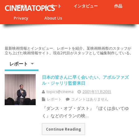
CINEMATOPICS
NEWS
レポート
インタビュー
作品
Privacy
About Us
最新映画情報とインタビュー、レポートを紹介。某映画映画祭のスタッフが
立ち上げた映画情報サイト。現在2代目がスタッフとして編集制作している。
レポート
日本の皆さんに早く会いたい、アボルファズ
ル・ジャリリ監督来日
topics@cinema
2001年11月20日
レポート
コメントはありません
『ダンス・オブ・ダスト』『ぼくは歩いてゆ
く』などのイランの映…
Continue Reading