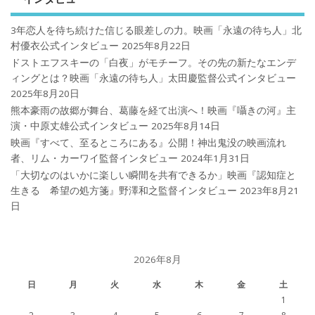
3年恋人を待ち続けた信じる眼差しの力。映画「永遠の待ち人」北
村優衣公式インタビュー
2025年8月22日
ドストエフスキーの「白夜」がモチーフ。その先の新たなエンデ
ィングとは？映画「永遠の待ち人」太田慶監督公式インタビュー
2025年8月20日
熊本豪雨の故郷が舞台、葛藤を経て出演へ！映画『囁きの河』主
演・中原丈雄公式インタビュー
2025年8月14日
映画『すべて、至るところにある』公開！神出鬼没の映画流れ
者、リム・カーワイ監督インタビュー
2024年1月31日
「大切なのはいかに楽しい瞬間を共有できるか」映画『認知症と
生きる 希望の処方箋』野澤和之監督インタビュー
2023年8月21
日
2026年8月
日
月
火
水
木
金
土
1