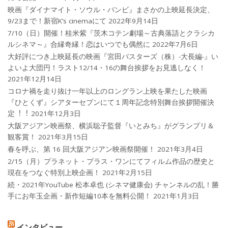
映画『ダイナマイト・ソウル・バンビ』まさかの上映延長決定、
9/23まで！新宿K’s cinemaにて
2022年9月14日
7/10（日）開催！桂米紫『茨木コテン劇場～古典落語とクラシカ
ルシネマ～』合縁奇縁！恋はいつでも偶然に
2022年7月6日
大好評につき上映延長の映画『宮田バスターズ（株）-大長編-』い
よいよ大団円！ラスト12/14・16の舞台挨拶をお見逃しなく！
2021年12月14日
コロナ禍を⾛り抜け⼀年以上のロングラン上映を果たした映画
『ひとくず』シアターセブンにて１周年記念特別舞台挨拶開催決
定︕︕
2021年12月3日
大阪アジアン映画祭、横浜聡子監督『いとみち』がグランプリ＆
観客賞！
2021年3月15日
春を呼ぶ、第 16 回大阪アジアン映画祭開催！
2021年3月4日
2/15（月）プラネット・プラス・ワンにてフィルム作品の歴史と
現在をつなぐ特別上映企画！
2021年2月15日
続・2021年YouTube 松本卓也 (シネマ健康会) チャンネルの乱！勝
手にお年玉企画・新作短編10本を無料公開！
2021年1月3日
インタビュー