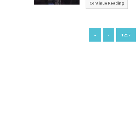
Continue Reading
«
‹
1257