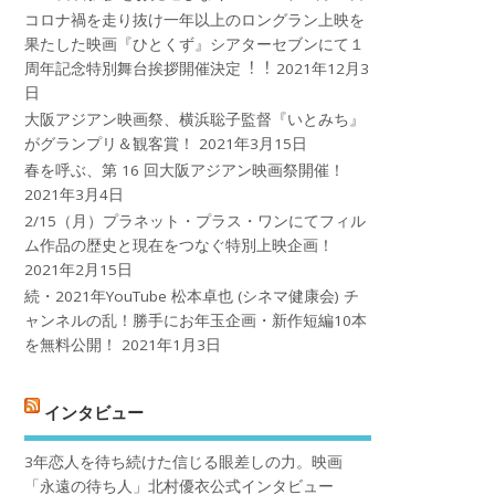
コロナ禍を⾛り抜け⼀年以上のロングラン上映を
果たした映画『ひとくず』シアターセブンにて１
周年記念特別舞台挨拶開催決定︕︕
2021年12月3
日
大阪アジアン映画祭、横浜聡子監督『いとみち』
がグランプリ＆観客賞！
2021年3月15日
春を呼ぶ、第 16 回大阪アジアン映画祭開催！
2021年3月4日
2/15（月）プラネット・プラス・ワンにてフィル
ム作品の歴史と現在をつなぐ特別上映企画！
2021年2月15日
続・2021年YouTube 松本卓也 (シネマ健康会) チ
ャンネルの乱！勝手にお年玉企画・新作短編10本
を無料公開！
2021年1月3日
インタビュー
3年恋人を待ち続けた信じる眼差しの力。映画
「永遠の待ち人」北村優衣公式インタビュー