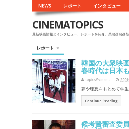
NEWS
レポート
インタビュー
CINEMATOPICS
最新映画情報とインタビュー、レポートを紹介。某映画映画祭
レポート
韓国の大衆映
春時代は日本
topics@cinema
200
夢や理想をもとめて学生
Continue Reading
候考賢審査委員