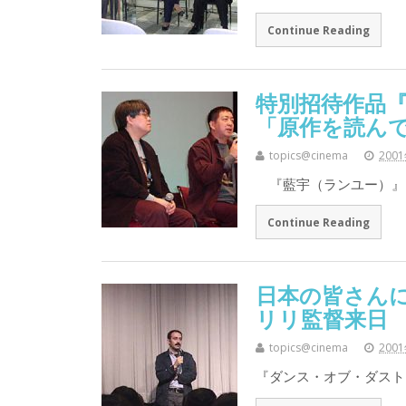
Continue Reading
特別招待作品
「原作を読ん
topics@cinema
200
『藍宇（ランユー）』
Continue Reading
日本の皆さん
リリ監督来日
topics@cinema
200
『ダンス・オブ・ダスト