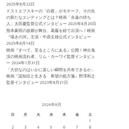
2025年8月22日
ドストエフスキーの「白夜」がモチーフ。その先
の新たなエンディングとは？映画「永遠の待ち
人」太田慶監督公式インタビュー
2025年8月20日
熊本豪雨の故郷が舞台、葛藤を経て出演へ！映画
『囁きの河』主演・中原丈雄公式インタビュー
2025年8月14日
映画『すべて、至るところにある』公開！神出鬼
没の映画流れ者、リム・カーワイ監督インタビュ
ー
2024年1月31日
「大切なのはいかに楽しい瞬間を共有できるか」
映画『認知症と生きる 希望の処方箋』野澤和之
監督インタビュー
2023年8月21日
2026年8月
日
月
火
水
木
金
土
1
2
3
4
5
6
7
8