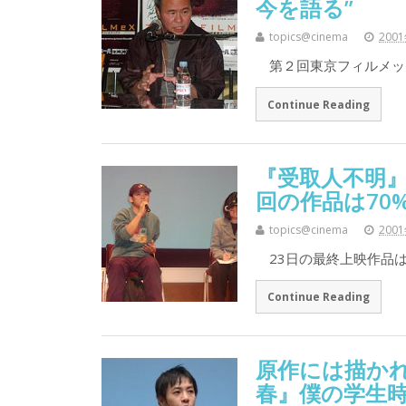
今を語る”
topics@cinema
200
第２回東京フィルメッ
Continue Reading
『受取人不明』
回の作品は70
topics@cinema
200
23日の最終上映作品は
Continue Reading
原作には描か
春』僕の学生