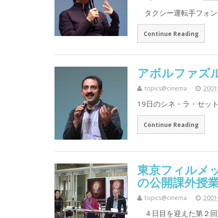
タクシー運転手フォン
Continue Reading
アボルファズ
topics@cinema
200
19日のシネ・ラ・セッ
Continue Reading
東京フィルメ
の公開課外授業
topics@cinema
200
４日目を迎えた第２回東