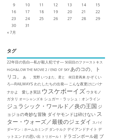
9
10
11
12
13
14
15
16
17
18
19
20
21
22
23
24
25
26
27
28
29
30
31
« 7月
タグ
22年目の告白―私が殺人犯です―
50回目のファーストキス
あのコの、ト
HiGH&LOW THE MOVIE 2 / END OF SKY
リコ。
かぞくい
あゝ、荒野
いつまた、君と 何日君再来
ろ―RAILWAYS わたしたちの出発―
こんな夜更けにバナ
ウスケボーイズ
ナかよ 愛しき実話
ウタモノ
ガタリ
シュガー・ラッシュ：オ​ンライン
オーシャンズ８
ジュラシック・ワールド／炎の王国
ジ
ス
ョジョの奇妙な冒険 ダイヤモンドは砕けない
ター・ウォーズ／最後のジェダイ
スパイ
デイアンドナイト
デ
ダーマン：ホームカミング
ダンケルク
ドラゴンボール超 ブ
ットエンドの思い出
トリガール！