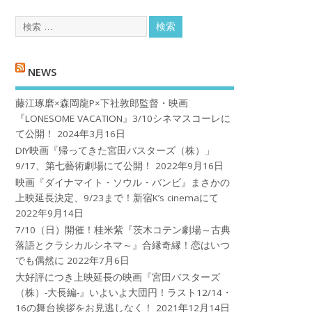
NEWS
藤江琢磨×森岡龍P×下社敦郎監督・映画
『LONESOME VACATION』3/10シネマスコーレに
て公開！
2024年3月16日
DIY映画『帰ってきた宮田バスターズ（株）」
9/17、第七藝術劇場にて公開！
2022年9月16日
映画『ダイナマイト・ソウル・バンビ』まさかの
上映延長決定、9/23まで！新宿K’s cinemaにて
2022年9月14日
7/10（日）開催！桂米紫『茨木コテン劇場～古典
落語とクラシカルシネマ～』合縁奇縁！恋はいつ
でも偶然に
2022年7月6日
大好評につき上映延長の映画『宮田バスターズ
（株）-大長編-』いよいよ大団円！ラスト12/14・
16の舞台挨拶をお見逃しなく！
2021年12月14日