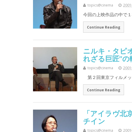
topics@cinema
200
今回の上映作品の中で１
Continue Reading
ニルキ・タピオ
れざる巨匠”の
topics@cinema
200
第２回東京フィルメック
Continue Reading
「アイラヴ北京 I
チイン
topics@cinema
200