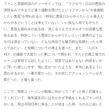
ファンと直接対話のティーチインでは、『フクロウ』(22)の悪役の
演技をみて今までと違う感動を受けたというファンから“今後挑戦
したい悪役”を問われると「特別に悪役だからやりたいとか善人だ
からやるということは考えていない。いい役なら何でもやりた
い。悪役も面白みがある役、演じるうえでエネルギーが必要な悪
役もある、特別こういう悪役だからやりたいという基準のような
ものは決まっていない、どんな作品でも魅力的な役柄だったら演
じてみたい」と役柄についての考えを述べた。また、「LUCK-
KEY」の撮影で大変だった事について聞かれ「ラストの廃工場での
シーンは冒頭でも話したように、現実ではありえない内容をいか
に浮いた感じにせず、地に足がついたような、本当にあるように
思わせるかが、一番大変だった。その次にアクションシーンが大
変だった」と振り返った。
ここで、突然ユ・ヘジンが観客に向かって「ずっと長く応援をし
てくれていて、毎年誕生日には欠かさず手紙をくれるファンの人
がいる。実は今回日本に来ることが決まった時、その人に会いた