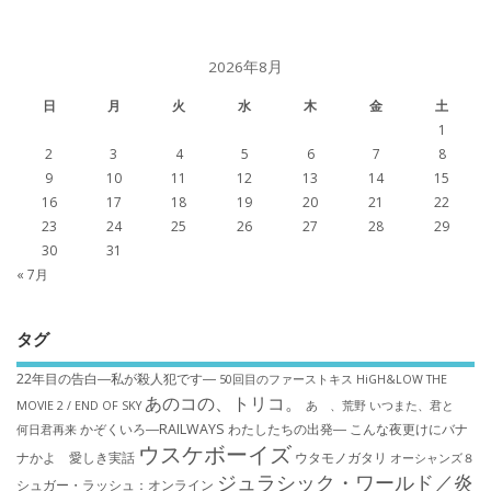
2026年8月
日
月
火
水
木
金
土
1
2
3
4
5
6
7
8
9
10
11
12
13
14
15
16
17
18
19
20
21
22
23
24
25
26
27
28
29
30
31
« 7月
タグ
22年目の告白―私が殺人犯です―
50回目のファーストキス
HiGH&LOW THE
あのコの、トリコ。
MOVIE 2 / END OF SKY
あゝ、荒野
いつまた、君と
かぞくいろ―RAILWAYS わたしたちの出発―
こんな夜更けにバナ
何日君再来
ウスケボーイズ
ナかよ 愛しき実話
ウタモノガタリ
オーシャンズ８
ジュラシック・ワールド／炎
シュガー・ラッシュ：オ​ンライン