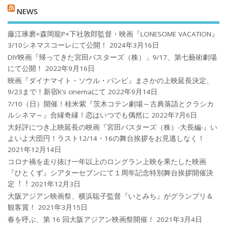
NEWS
藤江琢磨×森岡龍P×下社敦郎監督・映画『LONESOME VACATION』
3/10シネマスコーレにて公開！
2024年3月16日
DIY映画『帰ってきた宮田バスターズ（株）」9/17、第七藝術劇場
にて公開！
2022年9月16日
映画『ダイナマイト・ソウル・バンビ』まさかの上映延長決定、
9/23まで！新宿K’s cinemaにて
2022年9月14日
7/10（日）開催！桂米紫『茨木コテン劇場～古典落語とクラシカ
ルシネマ～』合縁奇縁！恋はいつでも偶然に
2022年7月6日
大好評につき上映延長の映画『宮田バスターズ（株）-大長編-』い
よいよ大団円！ラスト12/14・16の舞台挨拶をお見逃しなく！
2021年12月14日
コロナ禍を⾛り抜け⼀年以上のロングラン上映を果たした映画
『ひとくず』シアターセブンにて１周年記念特別舞台挨拶開催決
定︕︕
2021年12月3日
大阪アジアン映画祭、横浜聡子監督『いとみち』がグランプリ＆
観客賞！
2021年3月15日
春を呼ぶ、第 16 回大阪アジアン映画祭開催！
2021年3月4日