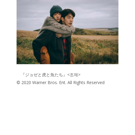
e
itt
e
k
b
er
a
o
o
o
k
『ジョゼと虎と魚たち』<조제>
© 2020 Warner Bros. Ent. All Rights Reserved