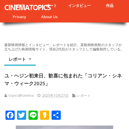
CINEMATOPICS
NEWS
レポート
インタビュー
作品
Privacy
About Us
最新映画情報とインタビュー、レポートを紹介。某映画映画祭のスタッフが
立ち上げた映画情報サイト。現在2代目がスタッフとして編集制作している。
レポート
ユ・ヘジン初来日、歓喜に包まれた「コリアン・シネ
マ・ウィーク2025」
topics@cinema
2025年10月27日
レポート
F
T
Li
K
共
ac
w
n
a
有