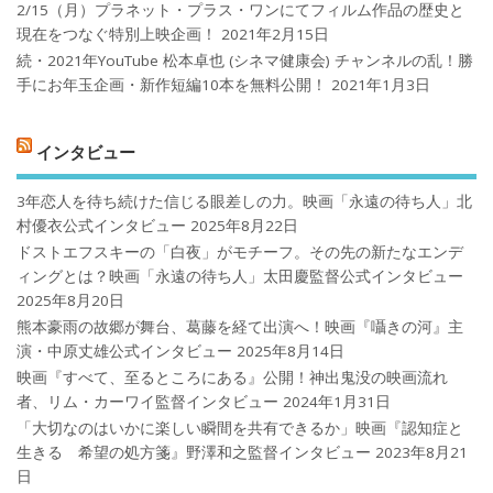
2/15（月）プラネット・プラス・ワンにてフィルム作品の歴史と
現在をつなぐ特別上映企画！
2021年2月15日
続・2021年YouTube 松本卓也 (シネマ健康会) チャンネルの乱！勝
手にお年玉企画・新作短編10本を無料公開！
2021年1月3日
インタビュー
3年恋人を待ち続けた信じる眼差しの力。映画「永遠の待ち人」北
村優衣公式インタビュー
2025年8月22日
ドストエフスキーの「白夜」がモチーフ。その先の新たなエンデ
ィングとは？映画「永遠の待ち人」太田慶監督公式インタビュー
2025年8月20日
熊本豪雨の故郷が舞台、葛藤を経て出演へ！映画『囁きの河』主
演・中原丈雄公式インタビュー
2025年8月14日
映画『すべて、至るところにある』公開！神出鬼没の映画流れ
者、リム・カーワイ監督インタビュー
2024年1月31日
「大切なのはいかに楽しい瞬間を共有できるか」映画『認知症と
生きる 希望の処方箋』野澤和之監督インタビュー
2023年8月21
日