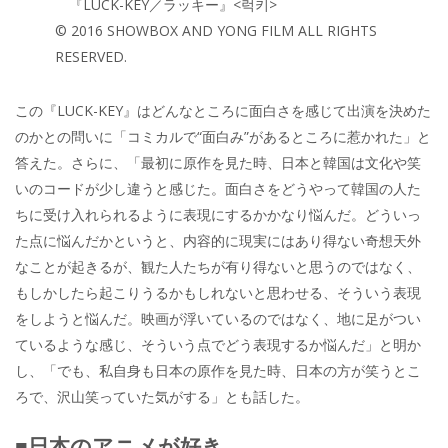
『LUCK-KEY／ラッキー』<럭키>
© 2016 SHOWBOX AND YONG FILM ALL RIGHTS
RESERVED.
この『LUCK-KEY』はどんなところに面白さを感じて出演を決めた
のかとの問いに「コミカルで“面白み”があるところに惹かれた」と
答えた。さらに、「最初に原作を見た時、日本と韓国は文化や笑
いのコードが少し違うと感じた。面白さをどうやって韓国の人た
ちに受け入れられるように表現にするかかなり悩んだ。どういっ
た点に悩んだかというと、内容的に現実にはあり得ない奇想天外
なことが起きるが、観た人たちが有り得ないと思うのではなく、
もしかしたら起こりうるかもしれないと思わせる、そういう表現
をしようと悩んだ。映画が浮いているのではなく、地に足がつい
ているような感じ、そういう点でどう表現するか悩んだ」と明か
し、「でも、私自身も日本の原作を見た時、日本の方が笑うとこ
ろで、沢山笑っていた気がする」とも話した。
■日本のアニメが好き