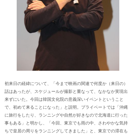
初来日の経緯について、「今まで映画の関連で何度か（来日の）
話はあったが、スケジュールが撮影と重なって、なかなか実現出
来ずにいた。今回は韓国文化院の意義深いイベントということ
で、初めて来ることになった」と説明。プライベートでは「沖縄
に旅行をしたり、ランニングや自然が好きなので北海道に行った
事もある」と明かし、「今回、東京でも雨の中、さわやかな気持
ちで皇居の周りをランニングしてきました」と、東京での滞在も