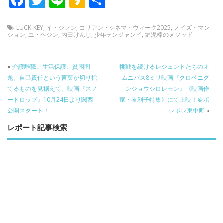
F
T
Li
K
共
ac
w
n
a
有
e
itt
e
k
LUCK-KEY
,
イ・ジフン
,
コリアン・シネマ・ウィーク2025
,
ノイズ・マン
ション
,
ユ・ヘジン
,
内田けんじ
,
少年テンジャンイ
,
鍵泥棒のメソッド
b
er
a
o
o
«
介護離職、生活保護、貧困問
挑戦を続けるレジェンドたちのオ
o
題。自己責任という言葉が切り捨
ムニバス8ミリ映画『クロベニグ
てるものを見据えて。映画『スノ
ンジョウシロレモン』《映画作
k
ードロップ』10月24日より関西
家・崟利子特集》にて上映！＠ポ
公開スタート！
レポレ東中野
»
レポート記事検索