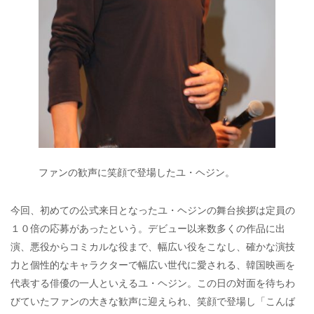
ファンの歓声に笑顔で登場したユ・ヘジン。
今回、初めての公式来日となったユ・ヘジンの舞台挨拶は定員の
１０倍の応募があったという。デビュー以来数多くの作品に出
演、悪役からコミカルな役まで、幅広い役をこなし、確かな演技
力と個性的なキャラクターで幅広い世代に愛される、韓国映画を
代表する俳優の一人といえるユ・ヘジン。この日の対面を待ちわ
びていたファンの大きな歓声に迎えられ、笑顔で登場し「こんば