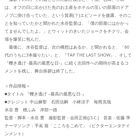
は、オフの日に出かけた先のお土産をホテルの互いの部屋のドア
ノブに掛け合っていた、という貿易(？)エピソードを披露。そのこ
とを知っていたかと聞かれた水谷監督は、「僕の部屋にはかかっ
てませんでしたよ。」とウィットのきいたジョークをチクリ。会
場を爆笑に包んだ。
最後に、水谷監督は、次の構想はあるか、と聞かれると、「60
代のうちに3本撮りたい」と、『TAP THE LAST SHOW』、そして
『轢き逃げ -最高の最悪な日-』に続く次回作への期待が高まるコ
メントを残し、舞台挨拶は終了した。
＜作品情報＞
■タイトル 『轢き逃げ –最高の最悪な日-』
■クレジット 中山麻聖 石田法嗣 小林涼子 毎熊克哉
水谷 豊 檀ふみ 岸部一徳
監督・脚本：水谷 豊 撮影監督：会田正裕(J.S.C.) 音楽：佐藤 準
テーマソング：手嶌 葵「こころをこめて」（ビクターエンタテイ
ンメント）