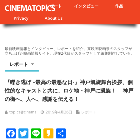
CINEMATOPICS
NEWS
レポート
インタビュー
作品
Privacy
About Us
最新映画情報とインタビュー、レポートを紹介。某映画映画祭のスタッフが
立ち上げた映画情報サイト。現在2代目がスタッフとして編集制作している。
レポート
『轢き逃げ –最高の最悪な日-』神戸凱旋舞台挨拶、個
性的なキャストと共に、ロケ地・神戸に凱旋！ 神戸
の街へ、人へ、感謝を伝える！
topics@cinema
2019年4月26日
レポート
F
T
Li
K
共