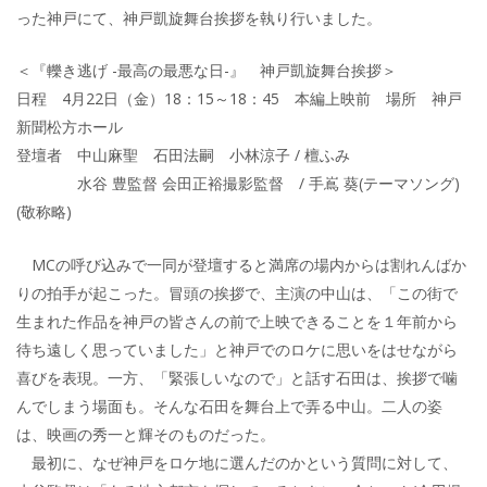
った神戸にて、神戸凱旋舞台挨拶を執り行いました。
＜『轢き逃げ -最高の最悪な日-』 神戸凱旋舞台挨拶＞
日程 4月22日（金）18：15～18：45 本編上映前 場所 神戸
新聞松方ホール
登壇者 中山麻聖 石田法嗣 小林涼子 / 檀ふみ
水谷 豊監督 会田正裕撮影監督 / 手嶌 葵(テーマソング)
(敬称略)
MCの呼び込みで一同が登壇すると満席の場内からは割れんばか
りの拍手が起こった。冒頭の挨拶で、主演の中山は、「この街で
生まれた作品を神戸の皆さんの前で上映できることを１年前から
待ち遠しく思っていました」と神戸でのロケに思いをはせながら
喜びを表現。一方、「緊張しいなので」と話す石田は、挨拶で噛
んでしまう場面も。そんな石田を舞台上で弄る中山。二人の姿
は、映画の秀一と輝そのものだった。
最初に、なぜ神戸をロケ地に選んだのかという質問に対して、