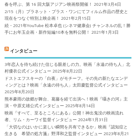
春を呼ぶ、第 16 回大阪アジアン映画祭開催！
2021年3月4日
2/15（月）プラネット・プラス・ワンにてフィルム作品の歴史と
現在をつなぐ特別上映企画！
2021年2月15日
続・2021年YouTube 松本卓也 (シネマ健康会) チャンネルの乱！勝
手にお年玉企画・新作短編10本を無料公開！
2021年1月3日
インタビュー
3年恋人を待ち続けた信じる眼差しの力。映画「永遠の待ち人」北
村優衣公式インタビュー
2025年8月22日
ドストエフスキーの「白夜」がモチーフ。その先の新たなエンデ
ィングとは？映画「永遠の待ち人」太田慶監督公式インタビュー
2025年8月20日
熊本豪雨の故郷が舞台、葛藤を経て出演へ！映画『囁きの河』主
演・中原丈雄公式インタビュー
2025年8月14日
映画『すべて、至るところにある』公開！神出鬼没の映画流れ
者、リム・カーワイ監督インタビュー
2024年1月31日
「大切なのはいかに楽しい瞬間を共有できるか」映画『認知症と
生きる 希望の処方箋』野澤和之監督インタビュー
2023年8月21