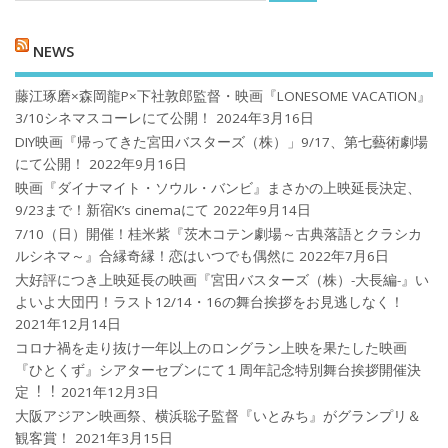
NEWS
藤江琢磨×森岡龍P×下社敦郎監督・映画『LONESOME VACATION』
3/10シネマスコーレにて公開！
2024年3月16日
DIY映画『帰ってきた宮田バスターズ（株）」9/17、第七藝術劇場
にて公開！
2022年9月16日
映画『ダイナマイト・ソウル・バンビ』まさかの上映延長決定、
9/23まで！新宿K’s cinemaにて
2022年9月14日
7/10（日）開催！桂米紫『茨木コテン劇場～古典落語とクラシカ
ルシネマ～』合縁奇縁！恋はいつでも偶然に
2022年7月6日
大好評につき上映延長の映画『宮田バスターズ（株）-大長編-』い
よいよ大団円！ラスト12/14・16の舞台挨拶をお見逃しなく！
2021年12月14日
コロナ禍を⾛り抜け⼀年以上のロングラン上映を果たした映画
『ひとくず』シアターセブンにて１周年記念特別舞台挨拶開催決
定︕︕
2021年12月3日
大阪アジアン映画祭、横浜聡子監督『いとみち』がグランプリ＆
観客賞！
2021年3月15日