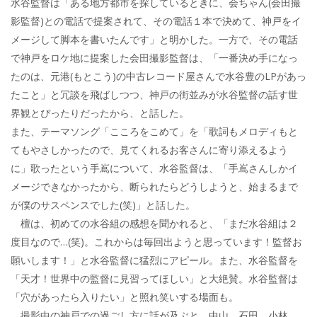
水谷監督は「ある地方都市を探しているときに、会ちゃん(会田撮
影監督)との電話で提案されて、その電話１本で決めて、神戸をイ
メージして脚本を書いたんです」と明かした。一方で、その電話
で神戸をロケ地に提案した会田撮影監督は、「一番決め手になっ
たのは、元港(もとこう)の中古レコード屋さんで水谷豊のLPがあっ
たこと」と冗談を飛ばしつつ、神戸の街並みが水谷監督の話す世
界観とぴったりだったから、と話した。
また、テーマソング「こころをこめて」を「歌詞もメロディもと
てもやさしかったので、見てくれるお客さんに寄り添えるよう
に」歌ったという手嶌について、水谷監督は、「手嶌さんしかイ
メージできなかったから、断られたらどうしようと、始まるまで
が僕のサスペンスでした(笑)」と話した。
檀は、初めての水谷組の感想を聞かれると、「まだ水谷組は２
度目なので…(笑)。これからは毎回出ようと思っています！監督お
願いします！」と水谷監督に猛烈にアピール。また、水谷監督を
「天才！世界中の監督に見習ってほしい」と大絶賛。水谷監督は
「穴があったら入りたい」と照れ笑いする場面も。
撮影中の神戸での過ごし方に話が及ぶと、中山、石田、小林