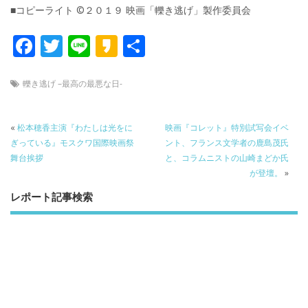
■コピーライト ©２０１９ 映画「轢き逃げ」製作委員会
F
T
Li
K
共
ac
w
n
a
有
e
itt
e
k
轢き逃げ –最高の最悪な日-
b
er
a
o
o
«
松本穂香主演『わたしは光をに
映画『コレット』特別試写会イベ
ぎっている』モスクワ国際映画祭
ント、フランス文学者の鹿島茂氏
o
舞台挨拶
と、コラムニストの山崎まどか氏
k
が登壇。
»
レポート記事検索