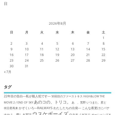
日
2026年8月
日
月
火
水
木
金
土
1
2
3
4
5
6
7
8
9
10
11
12
13
14
15
16
17
18
19
20
21
22
23
24
25
26
27
28
29
30
31
« 7月
タグ
22年目の告白―私が殺人犯です―
50回目のファーストキス
HiGH&LOW THE
あのコの、トリコ。
MOVIE 2 / END OF SKY
あゝ、荒野
いつまた、君と
かぞくいろ―RAILWAYS わたしたちの出発―
こんな夜更けにバナ
何日君再来
ウスケボーイズ
ナかよ 愛しき実話
ウタモノガタリ
オーシャンズ８