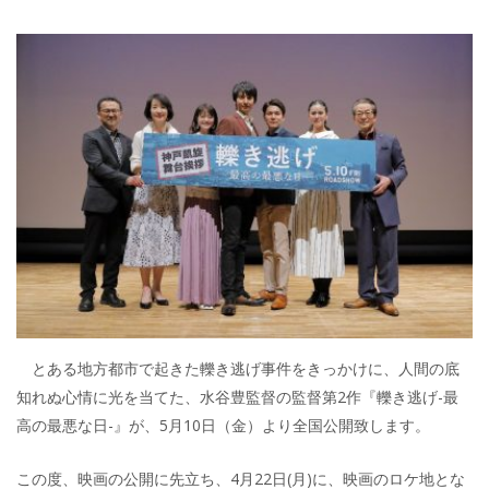
とある地方都市で起きた轢き逃げ事件をきっかけに、人間の底
知れぬ心情に光を当てた、水谷豊監督の監督第2作『轢き逃げ-最
高の最悪な日-』が、5月10日（金）より全国公開致します。
この度、映画の公開に先立ち、4月22日(月)に、映画のロケ地とな