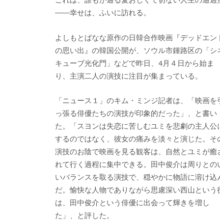
b
er
a
――幸せは、ふいに訪れる。
o
o
o
よしもとばなな原作の日韓合作映画『デッドエン
の思い出』の韓国公開が、ソウル市鍾路区の「シ
k
キューブ光化門」などで昨日、4月４日から始ま
り、主演二人の演技に注目が集まっている。
「ニュース１」のキム・ミンジ記者は、「映画を
っ張る俳優たちの演技が印象的だった」、と書い
た。「スヨンは失恋に苦しむユミを悲劇の主人公
するのではなく、彼女の痛みを淡々と演じた。そ
演技のお陰で映画を見る観客は、自然とユミが癒
れて行く過程に集中できる。田中俊介は周りとの
いバランスを取る演技で、穏やかに物語に溶け込
だ。愉快な人物でありながら思慮深い西山という
は、田中俊介という俳優に出会って輝きを増し
た」、と評した。