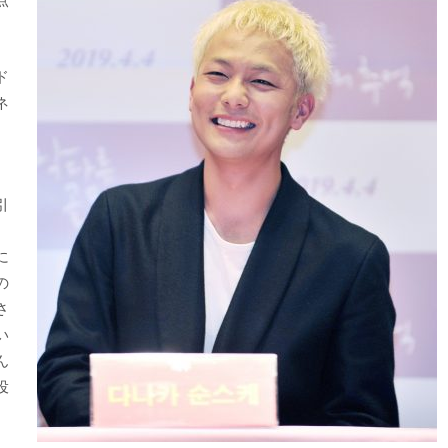
ド
ネ
引
に
の
さ
い
ん
役