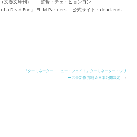
』（文春文庫刊） 監督：チェ・ヒョンヨン
 Dead End」 FILM Partners 公式サイト：dead-end-
ァ
『ターミネーター：ニュー・フェイト』ターミネーター・シリ
ーズ最新作 邦題＆日本公開決定！
»