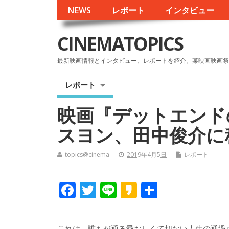
NEWS
レポート
インタビュー
CINEMATOPICS
最新映画情報とインタビュー、レポートを紹介。某映画映画祭
レポート
映画『デットエンド
スヨン、田中俊介に
topics@cinema
2019年4月5日
レポート
F
T
Li
K
共
ac
w
n
a
有
e
itt
e
k
これは、誰もが通る愛おしくて切ない人生の通過