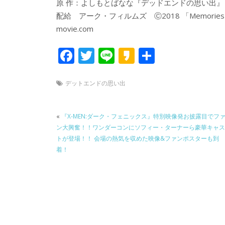
原 作：よしもとばなな『デッドエンドの思い出
配給 アーク・フィルムズ Ⓒ2018 「Memories of a
movie.com
F
T
Li
K
共
ac
w
n
a
有
e
itt
e
k
デットエンドの思い出
b
er
a
o
o
«
『X-MEN:ダーク・フェニックス』特別映像発お披露目でフ
ン大興奮！！ワンダーコンにソフィー・ターナーら豪華キャス
o
トが登場！！ 会場の熱気を収めた映像&ファンポスターも到
k
着！