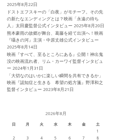
2025年8月22日
ドストエフスキーの「白夜」がモチーフ。その先
の新たなエンディングとは？映画「永遠の待ち
人」太田慶監督公式インタビュー
2025年8月20日
熊本豪雨の故郷が舞台、葛藤を経て出演へ！映画
『囁きの河』主演・中原丈雄公式インタビュー
2025年8月14日
映画『すべて、至るところにある』公開！神出鬼
没の映画流れ者、リム・カーワイ監督インタビュ
ー
2024年1月31日
「大切なのはいかに楽しい瞬間を共有できるか」
映画『認知症と生きる 希望の処方箋』野澤和之
監督インタビュー
2023年8月21日
2026年8月
日
月
火
水
木
金
土
1
2
3
4
5
6
7
8