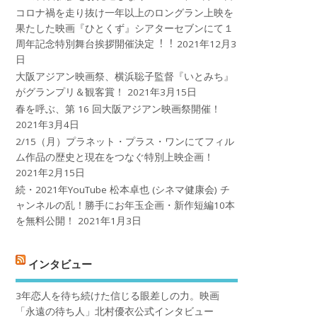
コロナ禍を⾛り抜け⼀年以上のロングラン上映を
果たした映画『ひとくず』シアターセブンにて１
周年記念特別舞台挨拶開催決定︕︕
2021年12月3
日
大阪アジアン映画祭、横浜聡子監督『いとみち』
がグランプリ＆観客賞！
2021年3月15日
春を呼ぶ、第 16 回大阪アジアン映画祭開催！
2021年3月4日
2/15（月）プラネット・プラス・ワンにてフィル
ム作品の歴史と現在をつなぐ特別上映企画！
2021年2月15日
続・2021年YouTube 松本卓也 (シネマ健康会) チ
ャンネルの乱！勝手にお年玉企画・新作短編10本
を無料公開！
2021年1月3日
インタビュー
3年恋人を待ち続けた信じる眼差しの力。映画
「永遠の待ち人」北村優衣公式インタビュー