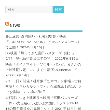
NEWS
藤江琢磨×森岡龍P×下社敦郎監督・映画
『LONESOME VACATION』3/10シネマスコーレに
て公開！
2024年3月16日
DIY映画『帰ってきた宮田バスターズ（株）」
9/17、第七藝術劇場にて公開！
2022年9月16日
映画『ダイナマイト・ソウル・バンビ』まさかの
上映延長決定、9/23まで！新宿K’s cinemaにて
2022年9月14日
7/10（日）開催！桂米紫『茨木コテン劇場～古典
落語とクラシカルシネマ～』合縁奇縁！恋はいつ
でも偶然に
2022年7月6日
大好評につき上映延長の映画『宮田バスターズ
（株）-大長編-』いよいよ大団円！ラスト12/14・
16の舞台挨拶をお見逃しなく！
2021年12月14日