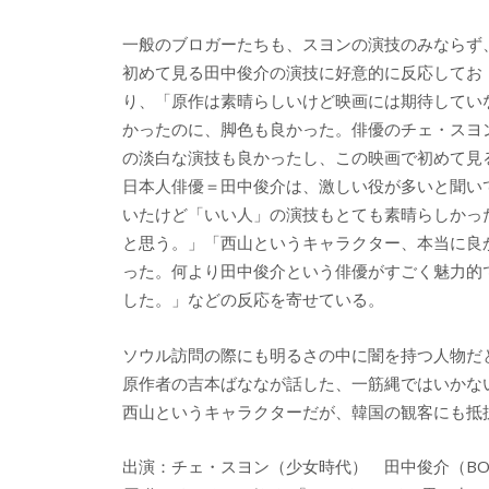
一般のブロガーたちも、スヨンの演技のみならず
初めて見る田中俊介の演技に好意的に反応してお
り、「原作は素晴らしいけど映画には期待してい
かったのに、脚色も良かった。俳優のチェ・スヨ
の淡白な演技も良かったし、この映画で初めて見
日本人俳優＝田中俊介は、激しい役が多いと聞い
いたけど「いい人」の演技もとても素晴らしかっ
と思う。」「西山というキャラクター、本当に良
った。何より田中俊介という俳優がすごく魅力的
した。」などの反応を寄せている。
ソウル訪問の際にも明るさの中に闇を持つ人物だ
原作者の吉本ばななが話した、一筋縄ではいかな
西山というキャラクターだが、韓国の観客にも抵
出演：チェ・スヨン（少女時代） 田中俊介（BOYS