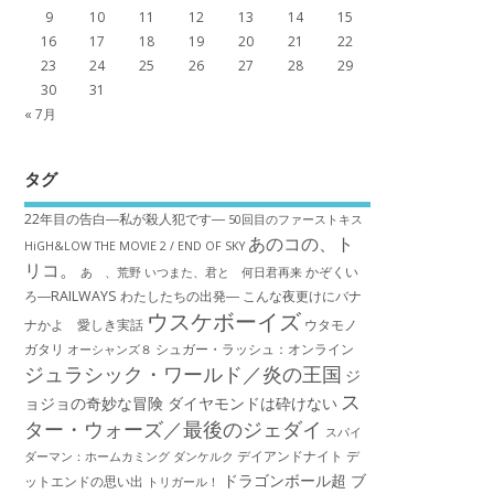
9
10
11
12
13
14
15
16
17
18
19
20
21
22
23
24
25
26
27
28
29
30
31
« 7月
タグ
22年目の告白―私が殺人犯です―
50回目のファーストキス
あのコの、ト
HiGH&LOW THE MOVIE 2 / END OF SKY
リコ。
かぞくい
あゝ、荒野
いつまた、君と 何日君再来
ろ―RAILWAYS わたしたちの出発―
こんな夜更けにバナ
ウスケボーイズ
ナかよ 愛しき実話
ウタモノ
ガタリ
シュガー・ラッシュ：オ​ンライン
オーシャンズ８
ジュラシック・ワールド／炎の王国
ジ
ス
ョジョの奇妙な冒険 ダイヤモンドは砕けない
ター・ウォーズ／最後のジェダイ
スパイ
デイアンドナイト
デ
ダーマン：ホームカミング
ダンケルク
ドラゴンボール超 ブ
ットエンドの思い出
トリガール！