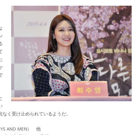
、
な
ン
る
て
た
か
で
と
い
抗なく受け止められているようだ。
 AND MEN） 他