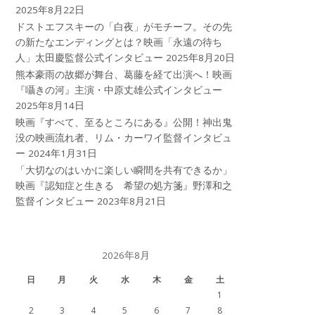
2025年8月22日
ドストエフスキーの「白夜」がモチーフ。その先
の新たなエンディングとは？映画「永遠の待ち
人」太田慶監督公式インタビュー
2025年8月20日
熊本豪雨の故郷が舞台、葛藤を経て出演へ！映画
『囁きの河』主演・中原丈雄公式インタビュー
2025年8月14日
映画『すべて、至るところにある』公開！神出鬼
没の映画流れ者、リム・カーワイ監督インタビュ
ー
2024年1月31日
「大切なのはいかに楽しい瞬間を共有できるか」
映画『認知症と生きる 希望の処方箋』野澤和之
監督インタビュー
2023年8月21日
2026年8月
日
月
火
水
木
金
土
1
2
3
4
5
6
7
8