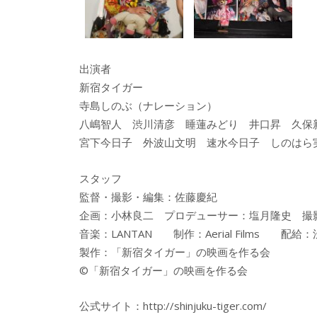
出演者
新宿タイガー
寺島しのぶ（ナレーション）
八嶋智人 渋川清彦 睡蓮みどり 井口昇 久
宮下今日子 外波山文明 速水今日子 しのはら
スタッフ
監督・撮影・編集：佐藤慶紀
企画：小林良二 プロデューサー：塩月隆史 撮
音楽：LANTAN 制作：Aerial Films 配
製作：「新宿タイガー」の映画を作る会
©「新宿タイガー」の映画を作る会
公式サイト：http://shinjuku-tiger.com/