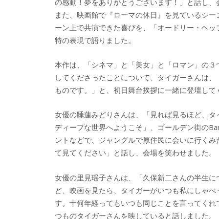
の感動！夢をありがとうございます！」と話し、
また、映画館で『ローマの休日』を見ているシー
ーン上で共演できた喜びを、「オードリー・ヘッ
特の表現で語りました。
本作は、「シネマ」と「美女」と「ロマン」の３
してくださったことについて、タイガーさんは、
ものです。」と、初日舞台挨拶に一緒に登壇して
女優の睡蓮みどりさんは、「見れば見るほど、タ
ディープな世界へようこそ」、ゴールデン街のBa
ントなどで、ジャングルで原住民に会いに行くみ
て見てください」と話し、会場を笑わせました。
女優の里見瑶子さんは、「久保新二さんの半生に
ど、映画を見たら、タイガーがいつも私にしゃべ
す。十何年経ってもいつも同じことを言ってくれ
つものタイガーさんを映していると話しました。