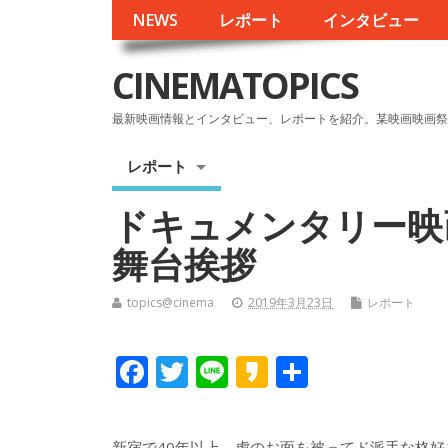
NEWS
レポート
インタビュー
CINEMATOPICS
最新映画情報とインタビュー、レポートを紹介。某映画映画祭
レポート
ドキュメンタリー映
舞台挨拶
topics@cinema
2019年3月23日
レポート
F
T
Li
K
共
ac
w
n
a
有
e
itt
e
k
新宿で40年以上、虎のお面を被ってド派手な格好