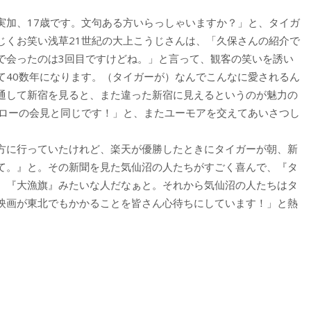
実加、17歳です。文句ある方いらっしゃいますか？」と、タイガ
じくお笑い浅草21世紀の大上こうじさんは、「久保さんの紹介で
で会ったのは3回目ですけどね。」と言って、観客の笑いを誘い
て40数年になります。（タイガーが）なんでこんなに愛されるん
通して新宿を見ると、また違った新宿に見えるというのが魅力の
チローの会見と同じです！」と、またユーモアを交えてあいさつし
方に行っていたけれど、楽天が優勝したときにタイガーが朝、新
て。』と。その新聞を見た気仙沼の人たちがすごく喜んで、『タ
、『大漁旗』みたいな人だなぁと。それから気仙沼の人たちはタ
映画が東北でもかかることを皆さん心待ちにしています！」と熱
。