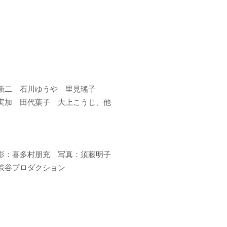
保新二 石川ゆうや 里見瑤子
実加 田代葉子 大上こうじ、他
影：喜多村朋充 写真：須藤明子
給：渋谷プロダクション