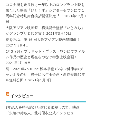
コロナ禍を⾛り抜け⼀年以上のロングラン上映を
果たした映画『ひとくず』シアターセブンにて１
周年記念特別舞台挨拶開催決定︕︕
2021年12月3
日
大阪アジアン映画祭、横浜聡子監督『いとみち』
がグランプリ＆観客賞！
2021年3月15日
春を呼ぶ、第 16 回大阪アジアン映画祭開催！
2021年3月4日
2/15（月）プラネット・プラス・ワンにてフィル
ム作品の歴史と現在をつなぐ特別上映企画！
2021年2月15日
続・2021年YouTube 松本卓也 (シネマ健康会) チ
ャンネルの乱！勝手にお年玉企画・新作短編10本
を無料公開！
2021年1月3日
インタビュー
3年恋人を待ち続けた信じる眼差しの力。映画
「永遠の待ち人」北村優衣公式インタビュー