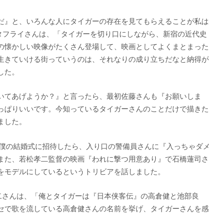
だ』と、いろんな人にタイガーの存在を見てもらえることが私は
アバタフライさんは、「タイガーを切り口にしながら、新宿の近代史
の懐かしい映像がたくさん登場して、映画としてよくまとまった
生きていける街っていうのは、それなりの成り立ちだなと納得が
した。
いてあげようか？』と言ったら、最初佐藤さんも『お願いしま
っぱりいいです。今知っているタイガーさんのことだけで描きた
ました。
、僕の結婚式に招待したら、入り口の警備員さんに『入っちゃダメ
また、若松孝二監督の映画『われに撃つ用意あり』で石橋蓮司さ
をモデルにしているというトリビアを話しました。
二さんは、「俺とタイガーは『日本侠客伝』の高倉健と池部良
セで歌を流している高倉健さんの名前を挙げ、タイガーさんを感