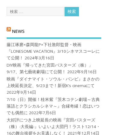
NEWS
藤江琢磨×森岡龍P×下社敦郎監督・映画
『LONESOME VACATION』3/10シネマスコーレに
て公開！
2024年3月16日
DIY映画『帰ってきた宮田バスターズ（株）」
9/17、第七藝術劇場にて公開！
2022年9月16日
映画『ダイナマイト・ソウル・バンビ』まさかの
上映延長決定、9/23まで！新宿K’s cinemaにて
2022年9月14日
7/10（日）開催！桂米紫『茨木コテン劇場～古典
落語とクラシカルシネマ～』合縁奇縁！恋はいつ
でも偶然に
2022年7月6日
大好評につき上映延長の映画『宮田バスターズ
（株）-大長編-』いよいよ大団円！ラスト12/14・
16の舞台挨拶をお見逃しなく！
2021年12月14日