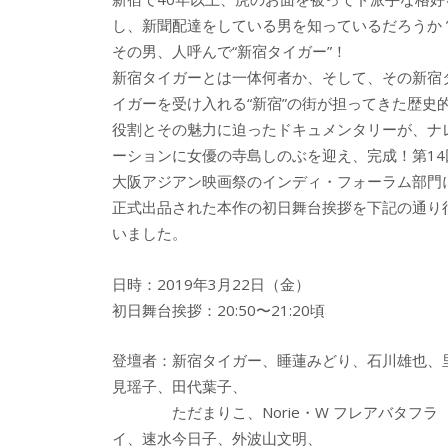
b
er
a
し、新聞配達をしている男を知っているだろうか
o
o
その男、人呼んで“新宿タイガー”！
o
新宿タイガーとは一体何者か、そして、その新宿
イガーを受け入れる“新宿”の街が担ってきた歴史
k
役割とその魅力に迫ったドキュメンタリーが、ナ
ーションに女優の寺島しのぶを迎え、完成！第14
大阪アジアン映画祭のインディ・フォーラム部門
正式出品された本作の初日舞台挨拶を下記の通り
いました。
日時：2019年3月22日（金）
初日舞台挨拶：20:50〜21:20頃
登壇者：新宿タイガー、睡蓮みどり、石川雄也、
見瑶子、田代葉子、
ただまりこ、Norie・W フレアバタフラ
イ、速水今日子、外波山文明、