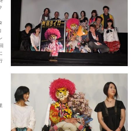
？
タ
的
レ
回
に
行
里