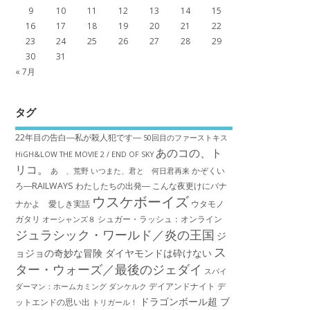
9
10
11
12
13
14
15
16
17
18
19
20
21
22
23
24
25
26
27
28
29
30
31
« 7月
タグ
22年目の告白―私が殺人犯です―
50回目のファーストキス
あのコの、ト
HiGH&LOW THE MOVIE 2 / END OF SKY
リコ。
かぞくい
あゝ、荒野
いつまた、君と 何日君再来
ろ―RAILWAYS わたしたちの出発―
こんな夜更けにバナ
ウスケボーイズ
ナかよ 愛しき実話
ウタモノ
ガタリ
シュガー・ラッシュ：オ​ンライン
オーシャンズ８
ジュラシック・ワールド／炎の王国
ジ
ス
ョジョの奇妙な冒険 ダイヤモンドは砕けない
ター・ウォーズ／最後のジェダイ
スパイ
デイアンドナイト
デ
ダーマン：ホームカミング
ダンケルク
ドラゴンボール超 ブ
ットエンドの思い出
トリガール！