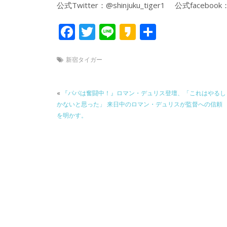
公式Twitter：@shinjuku_tiger1 公式facebook：@
F
T
Li
K
共
ac
w
n
a
有
e
itt
e
k
新宿タイガー
b
er
a
o
o
«
『パパは奮闘中！』ロマン・デュリス登壇、「これはやるし
かないと思った」 来日中のロマン・デュリスが監督への信頼
o
を明かす。
k