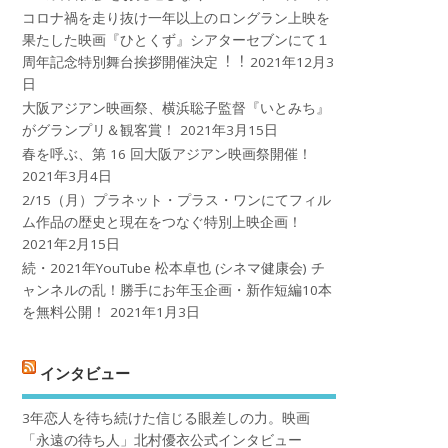
コロナ禍を⾛り抜け⼀年以上のロングラン上映を
果たした映画『ひとくず』シアターセブンにて１
周年記念特別舞台挨拶開催決定︕︕
2021年12月3
日
大阪アジアン映画祭、横浜聡子監督『いとみち』
がグランプリ＆観客賞！
2021年3月15日
春を呼ぶ、第 16 回大阪アジアン映画祭開催！
2021年3月4日
2/15（月）プラネット・プラス・ワンにてフィル
ム作品の歴史と現在をつなぐ特別上映企画！
2021年2月15日
続・2021年YouTube 松本卓也 (シネマ健康会) チ
ャンネルの乱！勝手にお年玉企画・新作短編10本
を無料公開！
2021年1月3日
インタビュー
3年恋人を待ち続けた信じる眼差しの力。映画
「永遠の待ち人」北村優衣公式インタビュー