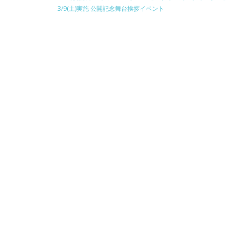
o
o
3/9(土)実施 公開記念舞台挨拶イベント
o
k