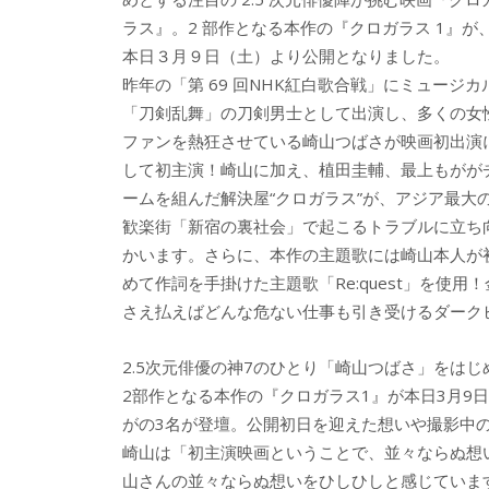
b
er
a
ラス』。2 部作となる本作の『クロガラス 1』が
o
o
本日３月９日（土）より公開となりました。
o
昨年の「第 69 回NHK紅白歌合戦」にミュージカ
「刀剣乱舞」の刀剣男士として出演し、多くの女
k
ファンを熱狂させている崎山つばさが映画初出演
して初主演！崎山に加え、植田圭輔、最上もがが
ームを組んだ解決屋“クロガラス”が、アジア最大
歓楽街「新宿の裏社会」で起こるトラブルに立ち
かいます。さらに、本作の主題歌には崎山本人が
めて作詞を手掛けた主題歌「Re:quest」を使用！
さえ払えばどんな危ない仕事も引き受けるダークヒ
2.5次元俳優の神7のひとり「崎山つばさ」をはじ
2部作となる本作の『クロガラス1』が本日3月9
がの3名が登壇。公開初日を迎えた想いや撮影中
崎山は「初主演映画ということで、並々ならぬ想
山さんの並々ならぬ想いをひしひしと感じていま