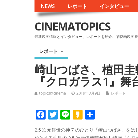
NEWS
レポート
インタビュー
CINEMATOPICS
最新映画情報とインタビュー、レポートを紹介。某映画映画祭
レポート
崎山つばさ、植田圭
『クロガラス1』舞
topics@cinema
2019年3月9日
レポート
F
T
Li
K
共
ac
w
n
a
有
2.5 次元俳優の神 7 のひとり「崎山つばさ」をは
e
itt
e
k
めとする注目の 2.5 次元俳優陣が挑む映画『クロ