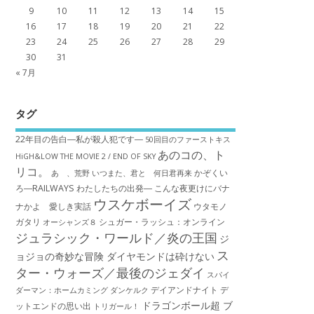
9
10
11
12
13
14
15
16
17
18
19
20
21
22
23
24
25
26
27
28
29
30
31
« 7月
タグ
22年目の告白―私が殺人犯です―
50回目のファーストキス
あのコの、ト
HiGH&LOW THE MOVIE 2 / END OF SKY
リコ。
かぞくい
あゝ、荒野
いつまた、君と 何日君再来
ろ―RAILWAYS わたしたちの出発―
こんな夜更けにバナ
ウスケボーイズ
ナかよ 愛しき実話
ウタモノ
ガタリ
シュガー・ラッシュ：オ​ンライン
オーシャンズ８
ジュラシック・ワールド／炎の王国
ジ
ス
ョジョの奇妙な冒険 ダイヤモンドは砕けない
ター・ウォーズ／最後のジェダイ
スパイ
デイアンドナイト
デ
ダーマン：ホームカミング
ダンケルク
ドラゴンボール超 ブ
ットエンドの思い出
トリガール！