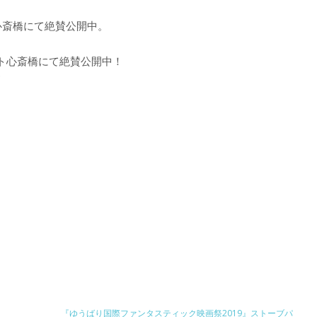
心斎橋にて絶賛公開中。
ト心斎橋にて絶賛公開中！
『ゆうばり国際ファンタスティック映画祭2019』ストーブパ