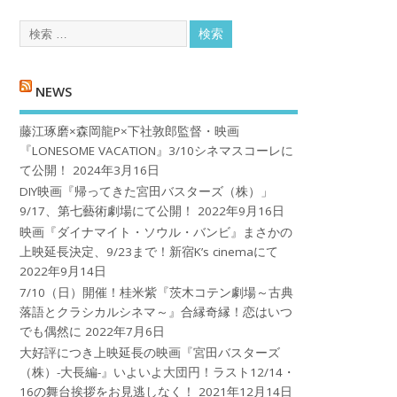
NEWS
藤江琢磨×森岡龍P×下社敦郎監督・映画
『LONESOME VACATION』3/10シネマスコーレに
て公開！
2024年3月16日
DIY映画『帰ってきた宮田バスターズ（株）」
9/17、第七藝術劇場にて公開！
2022年9月16日
映画『ダイナマイト・ソウル・バンビ』まさかの
上映延長決定、9/23まで！新宿K’s cinemaにて
2022年9月14日
7/10（日）開催！桂米紫『茨木コテン劇場～古典
落語とクラシカルシネマ～』合縁奇縁！恋はいつ
でも偶然に
2022年7月6日
大好評につき上映延長の映画『宮田バスターズ
（株）-大長編-』いよいよ大団円！ラスト12/14・
16の舞台挨拶をお見逃しなく！
2021年12月14日