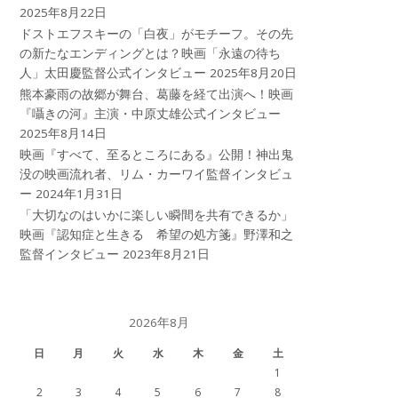
2025年8月22日
ドストエフスキーの「白夜」がモチーフ。その先
の新たなエンディングとは？映画「永遠の待ち
人」太田慶監督公式インタビュー
2025年8月20日
熊本豪雨の故郷が舞台、葛藤を経て出演へ！映画
『囁きの河』主演・中原丈雄公式インタビュー
2025年8月14日
映画『すべて、至るところにある』公開！神出鬼
没の映画流れ者、リム・カーワイ監督インタビュ
ー
2024年1月31日
「大切なのはいかに楽しい瞬間を共有できるか」
映画『認知症と生きる 希望の処方箋』野澤和之
監督インタビュー
2023年8月21日
2026年8月
日
月
火
水
木
金
土
1
2
3
4
5
6
7
8