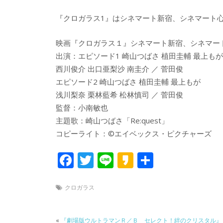
『クロガラス1』はシネマート新宿、シネマート
映画『クロガラス１』シネマート新宿、シネマー
出演：エピソード1 崎山つばさ 植田圭輔 最上もが
西川俊介 出口亜梨沙 南圭介 ／ 菅田俊
エピソード2 崎山つばさ 植田圭輔 最上もが
浅川梨奈 栗林藍希 松林慎司 ／ 菅田俊
監督：小南敏也
主題歌：崎山つばさ「Re:quest」
コピーライト：©エイベックス・ピクチャーズ
F
T
Li
K
共
ac
w
n
a
有
e
itt
e
k
クロガラス
b
er
a
«
『劇場版ウルトラマンＲ／Ｂ セレクト！絆のクリスタル』