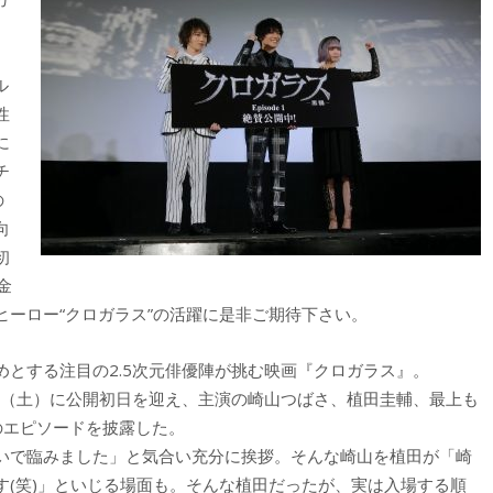
、
ル
性
に
チ
の
向
初
金
ーロー“クロガラス”の活躍に是非ご期待下さい。
めとする注目の2.5次元俳優陣が挑む映画『クロガラス』。
日（土）に公開初日を迎え、主演の崎山つばさ、植田圭輔、最上も
のエピソードを披露した。
いで臨みました」と気合い充分に挨拶。そんな崎山を植田が「崎
す(笑)」といじる場面も。そんな植田だったが、実は入場する順