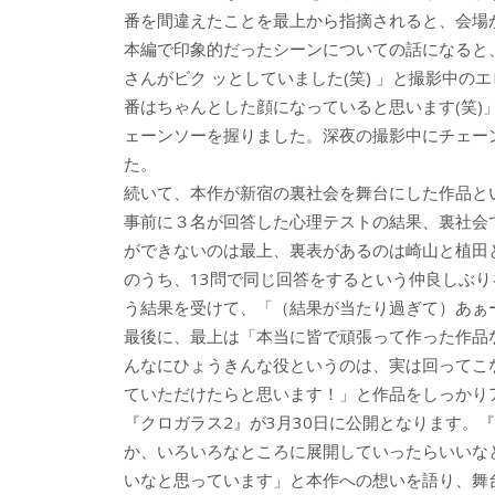
番を間違えたことを最上から指摘されると、会場
本編で印象的だったシーンについての話になると
さんがビク ッとしていました(笑) 」と撮影中の
番はちゃんとした顔になっていると思います(笑
ェーンソーを握りました。深夜の撮影中にチェー
た。
続いて、本作が新宿の裏社会を舞台にした作品と
事前に３名が回答した心理テストの結果、裏社会
ができないのは最上、裏表があるのは崎山と植田
のうち、13問で同じ回答をするという仲良しぶ
う結果を受けて、「（結果が当たり過ぎて）あぁ
最後に、最上は「本当に皆で頑張って作った作品
んなにひょうきんな役というのは、実は回ってこ
ていただけたらと思います！」と作品をしっかり
『クロガラス2』が3月30日に公開となります。
か、いろいろなところに展開していったらいいな
いなと思っています」と本作への想いを語り、舞