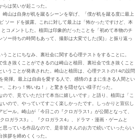
からは笑いが起こった。
、崎山は自身が机を蹴るシーンを挙げ、「僕が机を蹴る度に最上
エピ ソー ドを披露。これに対して最上は「怖かったですけど、本
)」とコメントした。植田は印象的だったことを「初めて本物のチ
ンソー待ちの時間もあって、撮影は大変でした(笑)」と振り返っ
いうことにちなみ、裏社会に関する心理テストをすることに。
で生き抜くことができるのは崎山と植田、裏社会で生き抜くこと
ということが発表された。崎山と植田は、心理テストの14の設問
りを発揮。最上は自由を愛する人で、感情のままに生きる人間とい
ー、こわっ！怖いね！」と驚きを隠せない様子だった。
なので、見ていただけて本当に嬉しいです」と語り、植田は「こ
ないので、やっていてすごく楽しかったです。しっかりと宣伝し
アピール。崎山が「今日この『クロガラス1』が公開となって、
『クロガラス3』、『クロガラス4』、ドラマ・漫画・ゲームと
と思っている作品なので、是非皆さんのお力で続いていったらい
台挨拶を締めくくった。