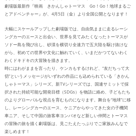
劇場版最新作『映画 きかんしゃトーマス Go！Go！地球まるご
とアドベンチャー』が、4月5日（金）より全国公開となります！
大幅にスケールアップした劇場版では、自由気ままに走るレーシ
ングカーのエースと出会い、世界を見てみたくなったトーマスが
ソドー島を飛び出し、砂漠を横切り全速力で五大陸を駆け抜けな
がら、初めての世界や文化に触れていく、いまだかつてないわく
わくドキドキの大冒険を描きます。
時にはわがままを言ったり、ケンカもするけれど、“友だちって大
切”というメッセージがいずれの作品にも込められている「きかん
しゃトーマス」シリーズ。新TVシリーズでは、国連サミットで採
択された持続可能な開発目標（SDGs）を物語に絡め、子どもたち
のよりグローバルな視点を育むものになります。舞台を“地球”に移
し、レーシングカーのエース、ケニアからやってきた女の子機関
車ニア、そして中国の旅客車ヨンバオなど新しい仲間とトーマス
の冒険の旅を描く劇場版は、見ごたえたっぷりでご家族みんなで
楽しめます！