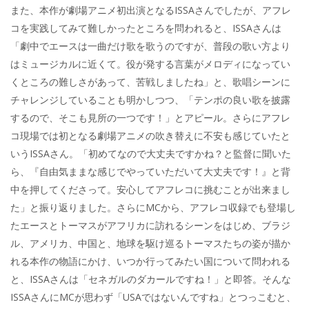
また、本作が劇場アニメ初出演となるISSAさんでしたが、アフレ
コを実践してみて難しかったところを問われると、ISSAさんは
「劇中でエースは一曲だけ歌を歌うのですが、普段の歌い方より
はミュージカルに近くて。役が発する言葉がメロディになってい
くところの難しさがあって、苦戦しましたね」と、歌唱シーンに
チャレンジしていることも明かしつつ、「テンポの良い歌を披露
するので、そこも見所の一つです！」とアピール。さらにアフレ
コ現場では初となる劇場アニメの吹き替えに不安も感じていたと
いうISSAさん。「初めてなので大丈夫ですかね？と監督に聞いた
ら、『自由気ままな感じでやっていただいて大丈夫です！』と背
中を押してくださって。安心してアフレコに挑むことが出来まし
た」と振り返りました。さらにMCから、アフレコ収録でも登場し
たエースとトーマスがアフリカに訪れるシーンをはじめ、ブラジ
ル、アメリカ、中国と、地球を駆け巡るトーマスたちの姿が描か
れる本作の物語にかけ、いつか行ってみたい国について問われる
と、ISSAさんは「セネガルのダカールですね！」と即答。そんな
ISSAさんにMCが思わず「USAではないんですね」とつっこむと、