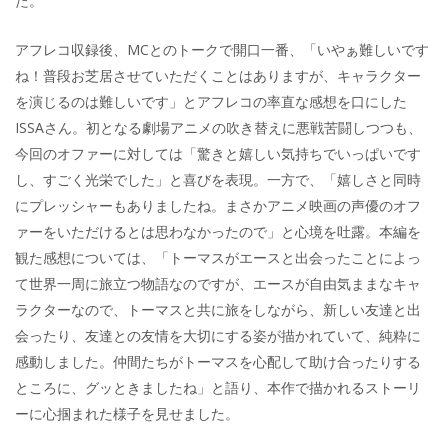
た。
アフレコ収録後、MCとのトークで開口一番、「いやぁ難しいです
ね！普段お芝居させていただくことはありますが、キャラクター
を演じるのは難しいです」とアフレコの率直な感想を口にした
ISSAさん。初となる劇場アニメの吹き替えに悪戦苦闘しつつも、
今回のオファーに対しては「驚きと嬉しい気持ちでいっぱいです
し、すごく光栄でした」と喜びを表現。一方で、「嬉しさと同時
にプレッシャーもありましたね。まさかアニメ映画の声優のオフ
ァーをいただけるとは思わなかったので」と心境を吐露。本編を
観た感想については、「トーマスがエースと出会ったことによっ
て世界一周に旅立つ物語なのですが、エースが自由気ままなキャ
ラクターなので、トーマスと共に旅をしながら、新しい友達と出
会ったり、友達との友情を大切にする姿が描かれていて、純粋に
感動しました。仲間たちがトーマスを心配して助け合ったりする
ところに、グッときましたね」と語り、本作で描かれるストーリ
ーに心掴まれた様子を見せました。