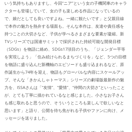
いう気持ちもありますし、今回“ニア”という女の子機関車のキャラ
クターも登場していて、女の子も楽しめる作品になっているの
で、娘だとしても良いですよね。一緒に観たいです」と父親目線
で本作の魅力を熱弁する場面も。そんな本作は、友達や責任感を
持つことの大切さなど、子供が学べるさまざまな要素が凝縮。新
TVシリーズでは国連サミットで採択された持続可能な開発目標
（SDGs）を物語に絡め、SDGs17項目のうち、「ジェンダー平等
を実現しよう」「住み続けられるまちづくりを」など、5つの目標
を物語に盛り込んだ新機軸のエピソードも盛り込まれるなど、原
作誕生から74年を迎え、物語もグローバルな内容にスケールアッ
プ。そんな「きかんしゃトーマス」シリーズの劇場版最新作の魅
力を、ISSAさんは「“友情”、“愛情”、“仲間の大切さ”といったこと
が、とても丁寧に描かれているなと感じました。小さなお子さん
も感じ取れると思うので、そういうところも楽しんで欲しいなと
思います」と語り、公開を待ち焦がれる子供やファンに向け、メ
ッセージを送りました。