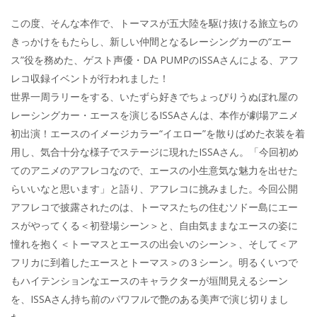
この度、そんな本作で、トーマスが五大陸を駆け抜ける旅立ちの
きっかけをもたらし、新しい仲間となるレーシングカーの“エー
ス”役を務めた、ゲスト声優・DA PUMPのISSAさんによる、アフ
レコ収録イベントが行われました！
世界一周ラリーをする、いたずら好きでちょっぴりうぬぼれ屋の
レーシングカー・エースを演じるISSAさんは、本作が劇場アニメ
初出演！エースのイメージカラー“イエロー”を散りばめた衣装を着
用し、気合十分な様子でステージに現れたISSAさん。「今回初め
てのアニメのアフレコなので、エースの小生意気な魅力を出せた
らいいなと思います」と語り、アフレコに挑みました。今回公開
アフレコで披露されたのは、トーマスたちの住むソドー島にエー
スがやってくる＜初登場シーン＞と、自由気ままなエースの姿に
憧れを抱く＜トーマスとエースの出会いのシーン＞、そして＜ア
フリカに到着したエースとトーマス＞の３シーン。明るくいつで
もハイテンションなエースのキャラクターが垣間見えるシーン
を、ISSAさん持ち前のパワフルで艶のある美声で演じ切りまし