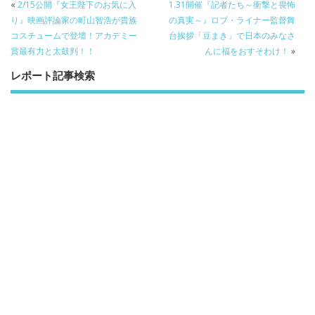
o
o
«
2/15公開『女王陛下のお気に入
1.31開催『記者たち～衝撃と畏怖
り』映画評論家の町山智浩が貴族
の真実～』ロブ・ライナー監督舞
o
コスチュームで登壇！アカデミー
台挨拶「豆まき」で日本のみなさ
k
賞最有力と太鼓判！！
んに福をおすそわけ！
»
レポート記事検索