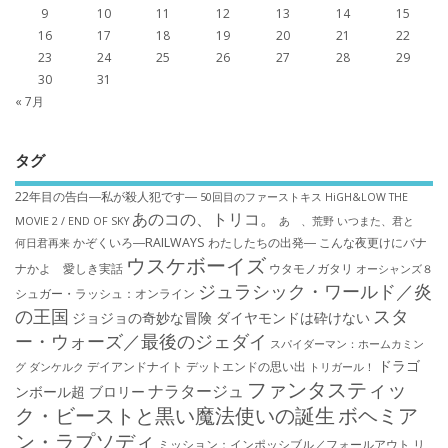
9
10
11
12
13
14
15
16
17
18
19
20
21
22
23
24
25
26
27
28
29
30
31
« 7月
タグ
22年目の告白―私が殺人犯です―
50回目のファーストキス
HiGH&LOW THE
あのコの、トリコ。
MOVIE 2 / END OF SKY
あゝ、荒野
いつまた、君と
かぞくいろ―RAILWAYS わたしたちの出発―
こんな夜更けにバナ
何日君再来
ウスケボーイズ
ナかよ 愛しき実話
ウタモノガタリ
オーシャンズ８
ジュラシック・ワールド／炎
シュガー・ラッシュ：オ​ンライン
の王国
スタ
ジョジョの奇妙な冒険 ダイヤモンドは砕けない
ー・ウォーズ／最後のジェダイ
スパイダーマン：ホームカミン
ドラゴ
デイアンドナイト
デットエンドの思い出
グ
ダンケルク
トリガール！
ファンタスティッ
ナラタージュ
ンボール超 ブロリー
ク・ビーストと黒い魔法使いの誕生
ボヘミア
ン・ラプソディ
ミッション：インポッシブル／フォールアウト
リ