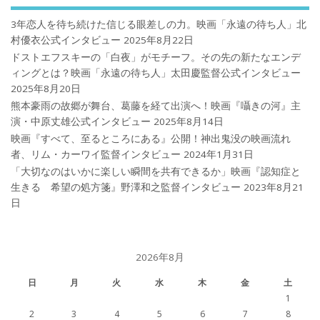
3年恋人を待ち続けた信じる眼差しの力。映画「永遠の待ち人」北
村優衣公式インタビュー
2025年8月22日
ドストエフスキーの「白夜」がモチーフ。その先の新たなエンデ
ィングとは？映画「永遠の待ち人」太田慶監督公式インタビュー
2025年8月20日
熊本豪雨の故郷が舞台、葛藤を経て出演へ！映画『囁きの河』主
演・中原丈雄公式インタビュー
2025年8月14日
映画『すべて、至るところにある』公開！神出鬼没の映画流れ
者、リム・カーワイ監督インタビュー
2024年1月31日
「大切なのはいかに楽しい瞬間を共有できるか」映画『認知症と
生きる 希望の処方箋』野澤和之監督インタビュー
2023年8月21
日
2026年8月
日
月
火
水
木
金
土
1
2
3
4
5
6
7
8