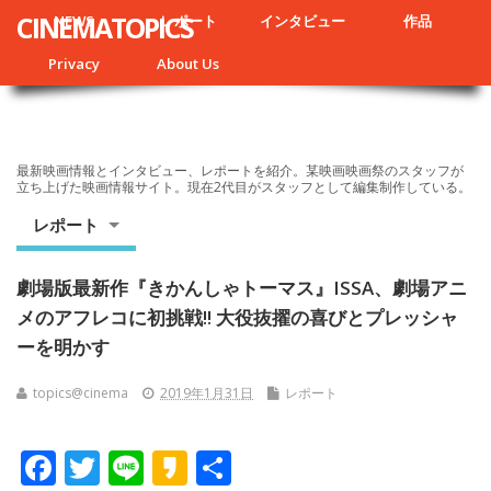
CINEMATOPICS
NEWS
レポート
インタビュー
作品
Privacy
About Us
最新映画情報とインタビュー、レポートを紹介。某映画映画祭のスタッフが
立ち上げた映画情報サイト。現在2代目がスタッフとして編集制作している。
レポート
劇場版最新作『きかんしゃトーマス』ISSA、劇場アニ
メのアフレコに初挑戦!! 大役抜擢の喜びとプレッシャ
ーを明かす
topics@cinema
2019年1月31日
レポート
F
T
Li
K
共