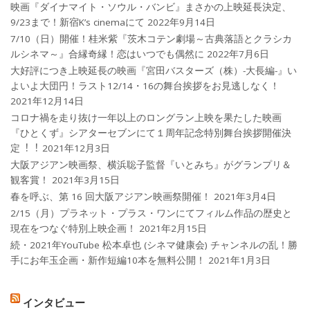
映画『ダイナマイト・ソウル・バンビ』まさかの上映延長決定、
9/23まで！新宿K’s cinemaにて
2022年9月14日
7/10（日）開催！桂米紫『茨木コテン劇場～古典落語とクラシカ
ルシネマ～』合縁奇縁！恋はいつでも偶然に
2022年7月6日
大好評につき上映延長の映画『宮田バスターズ（株）-大長編-』い
よいよ大団円！ラスト12/14・16の舞台挨拶をお見逃しなく！
2021年12月14日
コロナ禍を⾛り抜け⼀年以上のロングラン上映を果たした映画
『ひとくず』シアターセブンにて１周年記念特別舞台挨拶開催決
定︕︕
2021年12月3日
大阪アジアン映画祭、横浜聡子監督『いとみち』がグランプリ＆
観客賞！
2021年3月15日
春を呼ぶ、第 16 回大阪アジアン映画祭開催！
2021年3月4日
2/15（月）プラネット・プラス・ワンにてフィルム作品の歴史と
現在をつなぐ特別上映企画！
2021年2月15日
続・2021年YouTube 松本卓也 (シネマ健康会) チャンネルの乱！勝
手にお年玉企画・新作短編10本を無料公開！
2021年1月3日
インタビュー