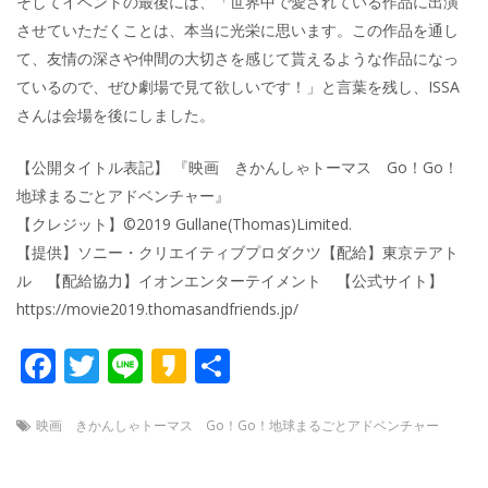
そしてイベントの最後には、「世界中で愛されている作品に出演
させていただくことは、本当に光栄に思います。この作品を通し
て、友情の深さや仲間の大切さを感じて貰えるような作品になっ
ているので、ぜひ劇場で見て欲しいです！」と言葉を残し、ISSA
さんは会場を後にしました。
【公開タイトル表記】 『映画 きかんしゃトーマス Go！Go！
地球まるごとアドベンチャー』
【クレジット】©2019 Gullane(Thomas)Limited.
【提供】ソニー・クリエイティブプロダクツ【配給】東京テアト
ル 【配給協力】イオンエンターテイメント 【公式サイト】
https://movie2019.thomasandfriends.jp/
F
T
Li
K
共
ac
w
n
a
有
e
itt
e
k
映画 きかんしゃトーマス Go！Go！地球まるごとアドベンチャー
b
er
a