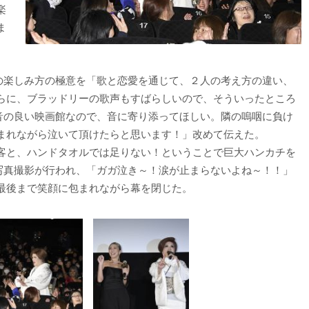
楽
ま
映の楽しみ方の極意を「歌と恋愛を通じて、２人の考え方の違い、
らに、ブラッドリーの歌声もすばらしいので、そういったところ
「音の良い映画館なので、音に寄り添ってほしい。隣の嗚咽に負け
まれながら泣いて頂けたらと思います！」改めて伝えた。
客と、ハンドタオルでは足りない！ということで巨大ハンカチを
で写真撮影が行われ、「ガガ泣き～！涙が止まらないよね～！！」
は最後まで笑顔に包まれながら幕を閉じた。