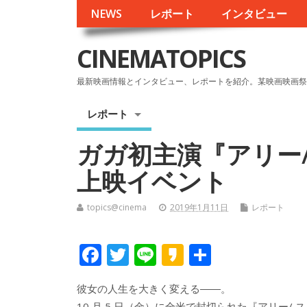
NEWS
レポート
インタビュー
CINEMATOPICS
最新映画情報とインタビュー、レポートを紹介。某映画映画祭
レポート
ガガ初主演『アリー
上映イベント
topics@cinema
2019年1月11日
レポート
F
T
Li
K
共
ac
w
n
a
有
彼女の人生を大きく変える――。
e
itt
e
k
10 月 5 日（金）に全米で封切られた『アリー/ ス