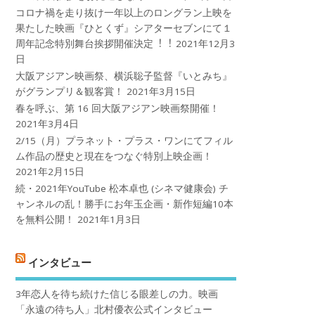
コロナ禍を⾛り抜け⼀年以上のロングラン上映を
果たした映画『ひとくず』シアターセブンにて１
周年記念特別舞台挨拶開催決定︕︕
2021年12月3
日
大阪アジアン映画祭、横浜聡子監督『いとみち』
がグランプリ＆観客賞！
2021年3月15日
春を呼ぶ、第 16 回大阪アジアン映画祭開催！
2021年3月4日
2/15（月）プラネット・プラス・ワンにてフィル
ム作品の歴史と現在をつなぐ特別上映企画！
2021年2月15日
続・2021年YouTube 松本卓也 (シネマ健康会) チ
ャンネルの乱！勝手にお年玉企画・新作短編10本
を無料公開！
2021年1月3日
インタビュー
3年恋人を待ち続けた信じる眼差しの力。映画
「永遠の待ち人」北村優衣公式インタビュー