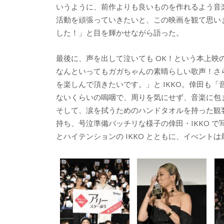
いうように、前作よりも良いものを作れるよう音
活動を頑張っていきたいと、この映画を観て思い
した！」と目を輝かせながら語った。
最後に、声を出して泣いても OK！という本上
なんといってもガガちゃんの素晴らしい歌声！さ
を楽しんで頂きたいです。」と IKKO。倖田も
ないくらいの嗚咽で、周りを気にせず、音楽に包
そして、涙を拭うためのハンドタオルを持った観
持ち、号泣準備バッチリな様子の倖田・IKKO 
とハイテンションの IKKO とともに、イべント