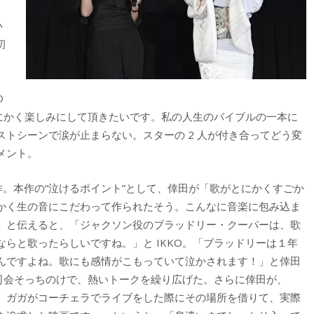
い
初
O
にかく楽しみにして頂きたいです。私の人生のバイブルの一本に
トシーンで涙が止まらない。スターの 2 人が付き合ってどう変
メント。
作。本作の“泣けるポイント”として、倖田が「歌がとにかくすごか
かく生の音にこだわって作られたそう。こんなに音楽に包み込ま
」と伝えると、「ジャクソン役のブラッドリー・クーパーは、歌
らと歌ったらしいですね。」と IKKO。「ブラッドリーは１年
んですよね。歌にも感情がこもっていて泣かされます！」と倖田
。司会そっちのけで、熱いトークを繰り広げた。さらに倖田が、
、ガガがコーチェラでライブをした際にその場所を借りて、実際