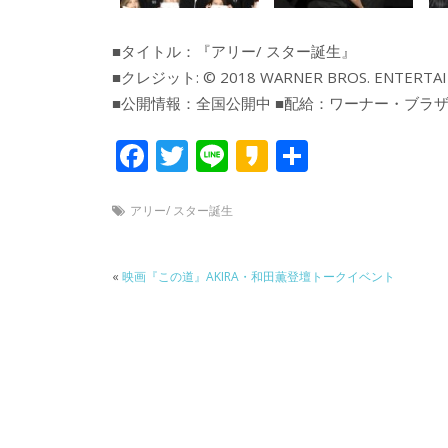
■タイトル：『アリー/ スター誕生』
■クレジット: © 2018 WARNER BROS. ENTERTAIN
■公開情報：全国公開中 ■配給：ワーナー・ブラ
F
T
Li
K
共
ac
w
n
a
有
e
itt
e
k
アリー/ スター誕生
b
er
a
o
o
«
映画『この道』AKIRA・和田薫登壇トークイベント
o
k