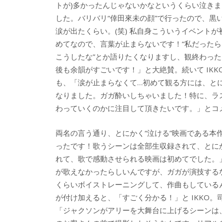
トが)多かったんじゃないかなというくらい泣きま
した。バリバリ“倖田來未の顔”で行ったので、黒
涙が出たくらい。(笑) 私自身こういうイベントが
めてなので、言葉が止まらないです！“私だったら
こうしたな”とか語りたくなりますし、観終わった
後も余韻がすごいです！」と大絶賛。続いて IKK
も、「涙が止まらなくて…初めて観る方には、と
なりました。ガガ酔いしちゃいました！特に、ラス
わっていくのかに注目して頂きたいです。」とコ
両名の言う通り、とにかく“泣ける”映画である本
ったです！歌うシーンは全部生収録されて、とに
れて、歌で感動させられる映画は初めてでした。
が歌えなかったらしいんですが、ガガが演技するな
くらいボイストレーニングして、作曲もしている
が付け加えると、「すごく分かる！」と IKKO
「ジャクソンがアリーを大舞台に上げるシーンは