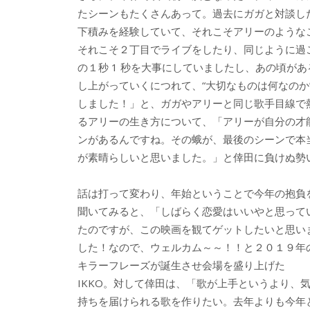
たシーンもたくさんあって。過去にガガと対談し
下積みを経験していて、それこそアリーのような
それこそ２丁目でライブをしたり、同じように過
の１秒 1 秒を大事にしていましたし、あの頃が
し上がっていくにつれて、“大切なものは何なのか
しました！」と、ガガやアリーと同じ歌手目線で熱
るアリーの生き方について、「アリーが自分の才
ンがあるんですね。その蛾が、最後のシーンで本
が素晴らしいと思いました。」と倖田に負けぬ勢
話は打って変わり、年始ということで今年の抱負
聞いてみると、「しばらく恋愛はいいやと思って
たのですが、この映画を観てゲットしたいと思い
した！なので、ウェルカム～～！！と２０１９年
キラーフレーズが誕生させ会場を盛り上げた
IKKO。対して倖田は、「歌が上手というより、
持ちを届けられる歌を作りたい。去年よりも今年