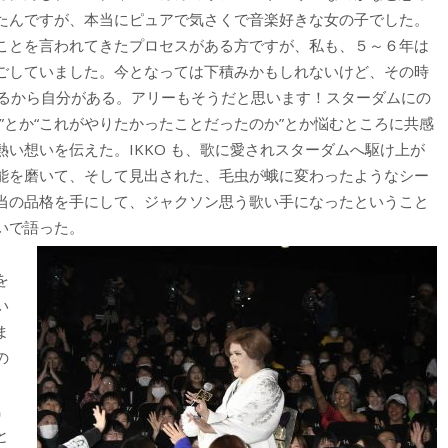
たんですが、本当にピュアで気さくで音楽好きな女の子でした。
ことを言われてきたプロセスがある方ですが、私も、５～６年は
ごしていました。今となっては下積みかもしれないけど、その時
あるから自分がある。アリーもそうだと思います！スターダムにの
”とか“これがやりたかったことだったのか”とか悩むところに共感
い想いを伝えた。IKKO も、歌に愛されスターダムへ駆け上が
能を磨いて、そして見出された、毛虫が蛾に変わったようなシー
当の品格を手にして、ジャクソン思う歌い手になったということ
いで語った。
を
い
ま
の
気
と