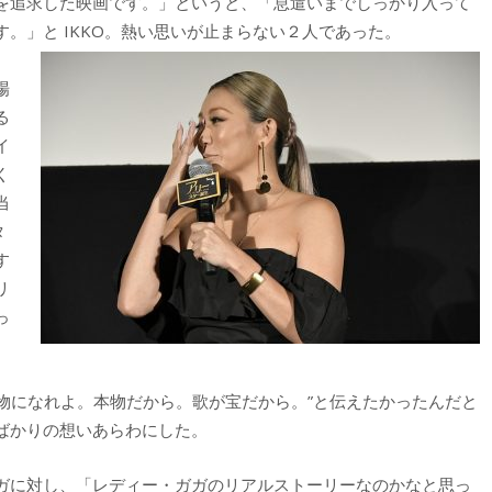
を追求した映画です。」というと、「息遣いまでしっかり入って
。」と IKKO。熱い思いが止まらない２人であった。
場
る
イ
く
当
タ
す
リ
っ
、本物になれよ。本物だから。歌が宝だから。”と伝えたかったんだと
ばかりの想いあらわにした。
ガに対し、「レディー・ガガのリアルストーリーなのかなと思っ