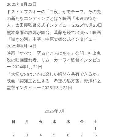
2025年8月22日
ドストエフスキーの「白夜」がモチーフ。その先
の新たなエンディングとは？映画「永遠の待ち
人」太田慶監督公式インタビュー
2025年8月20日
熊本豪雨の故郷が舞台、葛藤を経て出演へ！映画
『囁きの河』主演・中原丈雄公式インタビュー
2025年8月14日
映画『すべて、至るところにある』公開！神出鬼
没の映画流れ者、リム・カーワイ監督インタビュ
ー
2024年1月31日
「大切なのはいかに楽しい瞬間を共有できるか」
映画『認知症と生きる 希望の処方箋』野澤和之
監督インタビュー
2023年8月21日
2026年8月
日
月
火
水
木
金
土
1
2
3
4
5
6
7
8