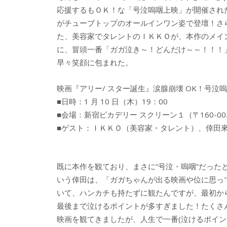
応援するもＯＫ！な「号泣嗚咽上映」が開催され
がチューブトップのオールインワン姿で登壇！さ
た、美容家でタレントのＩＫＫＯが、本作のメイン
に、冒頭一番「ガガ泣き～！どんだけ～～！！！
早々笑顔に包まれた。
映画『アリー/ スター誕生』涙腺崩壊 OK！号泣嗚
■日時：1 月 10 日（木）19：00
■会場：新宿ピカデリー スクリーン１（〒160-0
■ゲスト：ＩＫＫＯ（美容家・タレント）、倖田來
既に本作を観ており、まさに“号泣・嗚咽”だった
いう倖田は、「ガガちゃんが出る映画や位に思っ
いて、ハンカチも持たずに観たんですが、最初か
最後まで泣けるポイントが多すぎました！たくさ
映画を観てきましたが、人生で一番(泣けるポイン