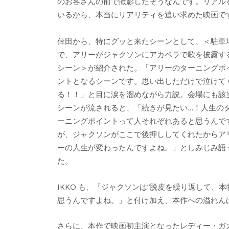
のお客さんの前で撮影したそうなんです。リアル
いるから、本当にリアリティを追い求めた映画です
倖田から、特にグッと来たシーンとして、＜駐車
で、アリーがジャクソンにアカペラで歌を披露す
シーン＞が紹介された。「アリーのターニングポ
ントとなるシーンです。思い出しただけで泣けて
る！！」と目に涙を溜めながら力説。会場にも該
シーンが流されると、「続きが見たい…！人生の
ーニングポイントって人それぞれあると思うんで
が、ジャクソンがここで後押ししてくれたからア
ーの人生が変わったんですよね。」としみじみ語
た。
IKKO も、「ジャクソンは“脱皮を繰り返して
思うんですよね。」と付け加え、本作への溢れん
さらに、本作で映画初主演となったレディー・ガ