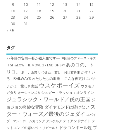
9
10
11
12
13
14
15
16
17
18
19
20
21
22
23
24
25
26
27
28
29
30
31
« 7月
タグ
22年目の告白―私が殺人犯です―
50回目のファーストキス
あのコの、ト
HiGH&LOW THE MOVIE 2 / END OF SKY
リコ。
かぞくい
あゝ、荒野
いつまた、君と 何日君再来
ろ―RAILWAYS わたしたちの出発―
こんな夜更けにバナ
ウスケボーイズ
ナかよ 愛しき実話
ウタモノ
ガタリ
シュガー・ラッシュ：オ​ンライン
オーシャンズ８
ジュラシック・ワールド／炎の王国
ジ
ス
ョジョの奇妙な冒険 ダイヤモンドは砕けない
ター・ウォーズ／最後のジェダイ
スパイ
デイアンドナイト
デ
ダーマン：ホームカミング
ダンケルク
ドラゴンボール超 ブ
ットエンドの思い出
トリガール！