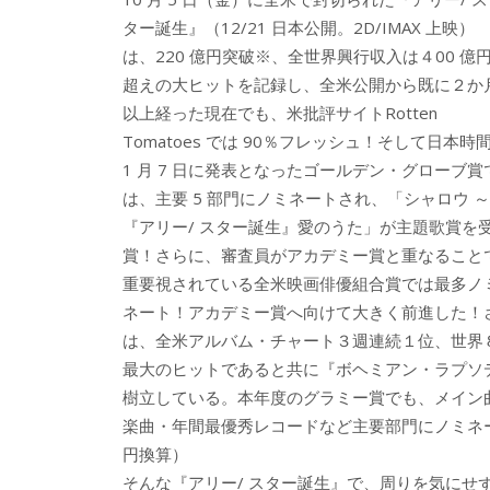
b
er
a
ター誕生』（12/21 日本公開。2D/IMAX 上映）
o
o
は、220 億円突破※、全世界興行収入は４00 億
o
超えの大ヒットを記録し、全米公開から既に２か
以上経った現在でも、米批評サイトRotten
k
Tomatoes では 90％フレッシュ！そして日本時
1 月 7 日に発表となったゴールデン・グローブ賞
は、主要 5 部門にノミネートされ、「シャロウ ～
『アリー/ スター誕生』愛のうた」が主題歌賞を
賞！さらに、審査員がアカデミー賞と重なること
重要視されている全米映画俳優組合賞では最多ノ
ネート！アカデミー賞へ向けて大きく前進した！
は、全米アルバム・チャート３週連続１位、世界８９
最大のヒットであると共に『ボヘミアン・ラプソ
樹立している。本年度のグラミー賞でも、メイン曲
楽曲・年間最優秀レコードなど主要部門にノミネートされてい
円換算）
そんな『アリー/ スター誕生』で、周りを気に