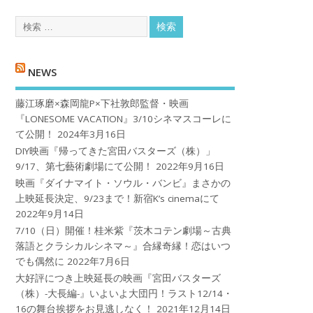
NEWS
藤江琢磨×森岡龍P×下社敦郎監督・映画
『LONESOME VACATION』3/10シネマスコーレに
て公開！
2024年3月16日
DIY映画『帰ってきた宮田バスターズ（株）」
9/17、第七藝術劇場にて公開！
2022年9月16日
映画『ダイナマイト・ソウル・バンビ』まさかの
上映延長決定、9/23まで！新宿K’s cinemaにて
2022年9月14日
7/10（日）開催！桂米紫『茨木コテン劇場～古典
落語とクラシカルシネマ～』合縁奇縁！恋はいつ
でも偶然に
2022年7月6日
大好評につき上映延長の映画『宮田バスターズ
（株）-大長編-』いよいよ大団円！ラスト12/14・
16の舞台挨拶をお見逃しなく！
2021年12月14日