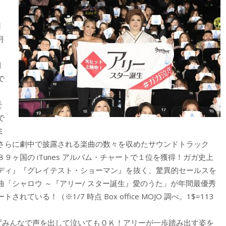
円
月
間
で
受
で
ミ
さらに劇中で披露される楽曲の数々を収めたサウンドトラック
ヶ国の iTunes アルバム・チャートで１位を獲得！ガガ史上
ディ』『グレイテスト・ショーマン』を抜く、驚異的セールスを
「シャロウ ～『アリー/ スター誕生』愛のうた」が年間最優秀
る！（※1/7 時点 Box office MOJO 調べ。1$=113
せずみんなで声を出して泣いてもＯＫ！アリーが一歩踏み出す姿を