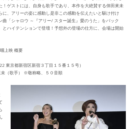
た！ゲストには、自身も歌手であり、本作を大絶賛する倖田來未
らに、アリーの姿に感動し是非この感動を伝えたいと駆け付け
曲「シャロウ ～『アリー/ スター誕生』愛のうた」をバック
」とハイテンションで登壇！予想外の登場の仕方に、会場は開始
咽上映 概要
022 東京都新宿区新宿３丁目１５番１５号）
未（歌手） ※敬称略、５０音順
と
て
ら
ん