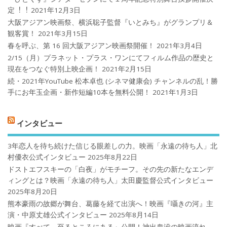
定︕︕
2021年12月3日
大阪アジアン映画祭、横浜聡子監督『いとみち』がグランプリ＆
観客賞！
2021年3月15日
春を呼ぶ、第 16 回大阪アジアン映画祭開催！
2021年3月4日
2/15（月）プラネット・プラス・ワンにてフィルム作品の歴史と
現在をつなぐ特別上映企画！
2021年2月15日
続・2021年YouTube 松本卓也 (シネマ健康会) チャンネルの乱！勝
手にお年玉企画・新作短編10本を無料公開！
2021年1月3日
インタビュー
3年恋人を待ち続けた信じる眼差しの力。映画「永遠の待ち人」北
村優衣公式インタビュー
2025年8月22日
ドストエフスキーの「白夜」がモチーフ。その先の新たなエンデ
ィングとは？映画「永遠の待ち人」太田慶監督公式インタビュー
2025年8月20日
熊本豪雨の故郷が舞台、葛藤を経て出演へ！映画『囁きの河』主
演・中原丈雄公式インタビュー
2025年8月14日