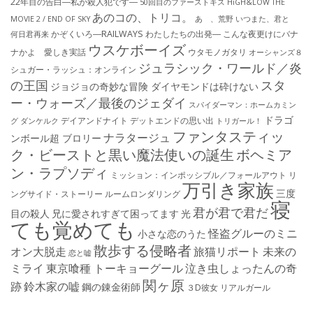
22年目の告白―私が殺人犯です―
50回目のファーストキス
HiGH&LOW THE
あのコの、トリコ。
MOVIE 2 / END OF SKY
あゝ、荒野
いつまた、君と
かぞくいろ―RAILWAYS わたしたちの出発―
こんな夜更けにバナ
何日君再来
ウスケボーイズ
ナかよ 愛しき実話
ウタモノガタリ
オーシャンズ８
ジュラシック・ワールド／炎
シュガー・ラッシュ：オ​ンライン
の王国
スタ
ジョジョの奇妙な冒険 ダイヤモンドは砕けない
ー・ウォーズ／最後のジェダイ
スパイダーマン：ホームカミン
ドラゴ
デイアンドナイト
デットエンドの思い出
グ
ダンケルク
トリガール！
ファンタスティッ
ナラタージュ
ンボール超 ブロリー
ク・ビーストと黒い魔法使いの誕生
ボヘミア
ン・ラプソディ
ミッション：インポッシブル／フォールアウト
リ
万引き家族
三度
ングサイド・ストーリー
ルームロンダリング
寝
君が君で君だ
目の殺人
兄に愛されすぎて困ってます
光
ても覚めても
怪盗グルーのミニ
小さな恋のうた
散歩する侵略者
オン大脱走
旅猫リポート
未来の
恋と嘘
ミライ
東京喰種 トーキョーグール
泣き虫しょったんの奇
関ヶ原
跡
鈴木家の嘘
鋼の錬金術師
３D彼女 リアルガール