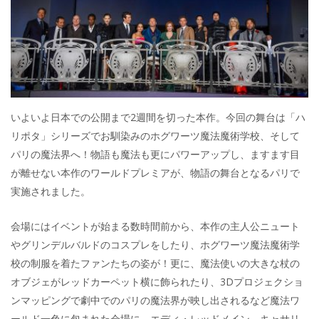
いよいよ日本での公開まで2週間を切った本作。今回の舞台は「ハ
リポタ」シリーズでお馴染みのホグワーツ魔法魔術学校、そして
パリの魔法界へ！物語も魔法も更にパワーアップし、ますます目
が離せない本作のワールドプレミアが、物語の舞台となるパリで
実施されました。
会場にはイベントが始まる数時間前から、本作の主人公ニュート
やグリンデルバルドのコスプレをしたり、ホグワーツ魔法魔術学
校の制服を着たファンたちの姿が！更に、魔法使いの大きな杖の
オブジェがレッドカーペット横に飾られたり、3Dプロジェクショ
ンマッピングで劇中でのパリの魔法界が映し出されるなど魔法ワ
ールド一色に包まれた会場に、エディ・レッドメイン、キャサリ