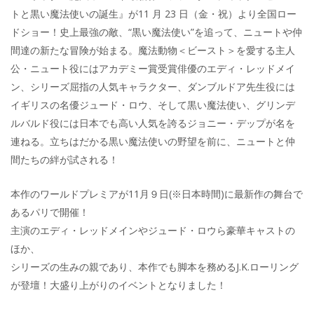
トと黒い魔法使いの誕生』が11 月 23 日（金・祝）より全国ロー
ドショー！史上最強の敵、“黒い魔法使い”を追って、ニュートや仲
間達の新たな冒険が始まる。魔法動物＜ビースト＞を愛する主人
公・ニュート役にはアカデミー賞受賞俳優のエディ・レッドメイ
ン、シリーズ屈指の人気キャラクター、ダンブルドア先生役には
イギリスの名優ジュード・ロウ、そして黒い魔法使い、グリンデ
ルバルド役には日本でも高い人気を誇るジョニー・デップが名を
連ねる。立ちはだかる黒い魔法使いの野望を前に、ニュートと仲
間たちの絆が試される！
本作のワールドプレミアが11月９日(※日本時間)に最新作の舞台で
あるパリで開催！
主演のエディ・レッドメインやジュード・ロウら豪華キャストの
ほか、
シリーズの生みの親であり、本作でも脚本を務めるJ.K.ローリング
が登壇！大盛り上がりのイベントとなりました！