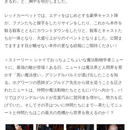
きるわ」と、胸中を明かしました。
レッドカーペットでは、エディをはじめとする豪華キャスト陣
が、ファンたちと握手をしたりサインをしたり、これから本作を
観る観客とともにカウントダウンをしたりと、観客とキャストた
ちが一体となり、大盛り上がりのイベントとなりました。公開ま
でますます目が離せない本作の更なる続報にご期待ください！
＜ストーリー＞ シャイでおっちょこちょいな魔法動物学者ニュー
トに、最強の敵が登場！ある日、ニュートは魔法界と人間界を脅
かす「黒い魔法使い」グリンデルバルドが逃げ出したことを知
る。ホグワーツの恩師ダンブルドア先生から彼を追うことを託さ
れたニュートは、仲間や魔法動物たちとともにパリへ向かう。パ
リではグリンデルバルドが言葉巧みに賛同者を増やし、勢力を広
げていた。そしてその手はついに仲間たちにまで‐‐‐果たしてニュ
ートと仲間たちはこの最大の危機から世界を救えるのか！？