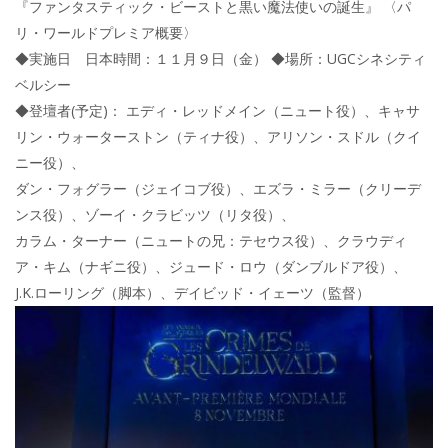
『ファンタスティック・ビーストと黒い魔法使いの誕生』 〈パ
リ・ワールドプレミア概要〉
◆実施日 日本時間：１１月９日（金） ◆場所：UGCシネシティ
ベルシー
◆登壇者(予定)： エディ・レッドメイン（ニュート役）、キャサ
リン・ウォーターストン（ティナ役）、アリソン・スドル（クイ
ニー役）、
ダン・フォグラー（ジェイコブ役）、エズラ・ミラー（クリーデ
ンス役）、ゾーイ・クラビッツ（リタ役）、
カラム・ターナー（ニュートの兄：テセウス役）、クラウディ
ア・キム（ナギニ役）、ジュード・ロウ（ダンブルドア役）、
J.K.ローリング（脚本）、デイビッド・イェーツ（監督）