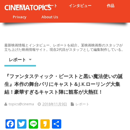
CINEMATOPICS
NEWS
レポート
インタビュー
作品
Privacy
About Us
最新映画情報とインタビュー、レポートを紹介。某映画映画祭のスタッフが
立ち上げた映画情報サイト。現在2代目がスタッフとして編集制作している。
レポート
『ファンタスティック・ビーストと黒い魔法使いの誕
生』本作の舞台パリにキャスト＆J.K.ローリング大集
結！豪華すぎるキャスト陣に観客が大熱狂！
topics@cinema
2018年11月9日
レポート
F
T
Li
K
共