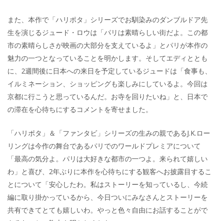
また、本作で「ハリポタ」シリーズでお馴染みのダンブルドア先
生を演じるジュード・ロウは「パリは素晴らしい街だよ。この都
市の素晴らしさが映画の大部分を支えているよ」とパリが本作の
魅力の一つとなっていることを明かします。そしてエディととも
に、2週間後に日本への来日を予定しているジュードは「食事も、
イルミネーション、ショッピングも楽しみにしているよ。今回は
京都に行こうと思っているんだ。お寺を回りたいね」と、日本で
の滞在を心待ちにするコメントを寄せました。
「ハリポタ」＆「ファンタビ」シリーズの生みの親であるJ.K.ロー
リングは今作の舞台であるパリでのワールドプレミアについて
「最高の気分よ。パリは大好きな都市の一つよ。来られて嬉しい
わ」と喜び、2年ぶりに本作を心待ちにする観客へお披露目するこ
とについて「安心したわ。私はストーリーを知っているし、今続
編に取り掛かっているから、今日ついにみなさんとストーリーを
共有できてとても嬉しいわ。やっと色々自由にお話することがで