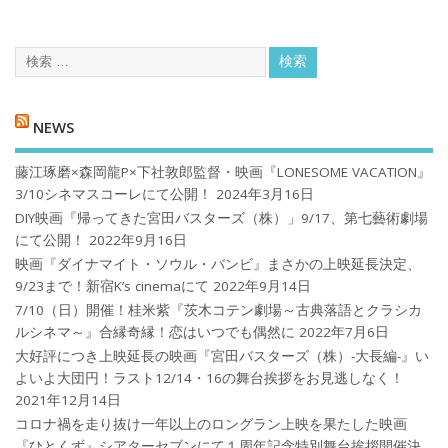
NEWS
藤江琢磨×森岡龍P×下社敦郎監督・映画『LONESOME VACATION』
3/10シネマスコーレにて公開！
2024年3月16日
DIY映画『帰ってきた宮田バスターズ（株）」9/17、第七藝術劇場
にて公開！
2022年9月16日
映画『ダイナマイト・ソウル・バンビ』まさかの上映延長決定、
9/23まで！新宿K’s cinemaにて
2022年9月14日
7/10（日）開催！桂米紫『茨木コテン劇場～古典落語とクラシカ
ルシネマ～』合縁奇縁！恋はいつでも偶然に
2022年7月6日
大好評につき上映延長の映画『宮田バスターズ（株）-大長編-』い
よいよ大団円！ラスト12/14・16の舞台挨拶をお見逃しなく！
2021年12月14日
コロナ禍を⾛り抜け⼀年以上のロングラン上映を果たした映画
『ひとくず』シアターセブンにて１周年記念特別舞台挨拶開催決