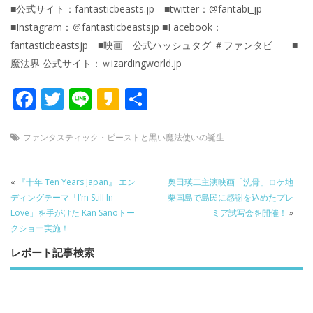
■公式サイト：fantasticbeasts.jp ■twitter：@fantabi_jp
■Instagram：＠fantasticbeastsjp ■Facebook：
fantasticbeastsjp ■映画 公式ハッシュタグ ＃ファンタビ ■
魔法界 公式サイト：ｗizardingworld.jp
F
T
Li
K
共
ac
w
n
a
有
e
itt
e
k
ファンタスティック・ビーストと黒い魔法使いの誕生
b
er
a
o
o
«
『十年 Ten Years Japan』 エン
奥田瑛二主演映画「洗骨」ロケ地
ディングテーマ「I’m Still In
栗国島で島民に感謝を込めたプレ
o
Love」を手がけた Kan Sanoトー
ミア試写会を開催！
»
k
クショー実施！
レポート記事検索