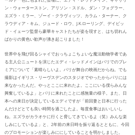
ン・ウォーターストン、アリソン・スドル、ダン・フォグラー、
エズラ・ミラー、ゾーイ・クラヴィッツ、カラム・ターナー、ク
ラウディア・キム、ジュード・ロウ、J.K.ローリング、デイビッ
ド・イェーツ監督ら豪華キャストたちが姿を現すと、はち切れん
ばかりの黄色い歓声が沸き起こりました！
世界中を飛び回るシャイでおっちょこちょいな魔法動物学者であ
る主人公ニュートを演じたエディ・レッドメインはパリでのプレ
ミアについて「素晴らしいよ。パリが舞台の映画だからね。でも
撮影はイギリス・リーヴスデンのスタジオでやったからパリには
来なかったんだ。やっとここに来れたよ。ここにいる僕らみんな
興奮しているよ」とパリに来れたことに感無量の様子。また、日
本への来日が決定しているエディですが「前回妻と日本に行った
んだけどとても良い時間を過ごしたよ。毎度食事はおいしいし
ね。エズラがカラオケに行くと脅してきているよ（笑）みんな楽
しみにしているよ」と、2年前の来日時を振り返るとともに、今回
のプロモーションが楽しみににしていることを明かしました。