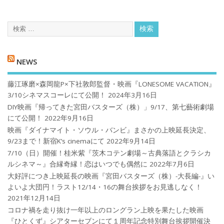
NEWS
藤江琢磨×森岡龍P×下社敦郎監督・映画『LONESOME VACATION』
3/10シネマスコーレにて公開！
2024年3月16日
DIY映画『帰ってきた宮田バスターズ（株）」9/17、第七藝術劇場
にて公開！
2022年9月16日
映画『ダイナマイト・ソウル・バンビ』まさかの上映延長決定、
9/23まで！新宿K’s cinemaにて
2022年9月14日
7/10（日）開催！桂米紫『茨木コテン劇場～古典落語とクラシカ
ルシネマ～』合縁奇縁！恋はいつでも偶然に
2022年7月6日
大好評につき上映延長の映画『宮田バスターズ（株）-大長編-』い
よいよ大団円！ラスト12/14・16の舞台挨拶をお見逃しなく！
2021年12月14日
コロナ禍を⾛り抜け⼀年以上のロングラン上映を果たした映画
『ひとくず』シアターセブンにて１周年記念特別舞台挨拶開催決