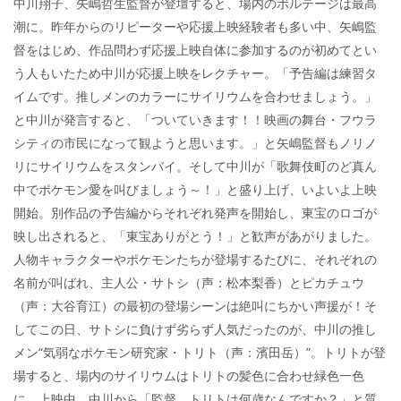
中川翔子、矢嶋哲生監督が登壇すると、場内のボルテージは最高
潮に。昨年からのリピーターや応援上映経験者も多い中、矢嶋監
督をはじめ、作品問わず応援上映自体に参加するのが初めてとい
う人もいたため中川が応援上映をレクチャー。「予告編は練習タ
イムです。推しメンのカラーにサイリウムを合わせましょう。」
と中川が発言すると、「ついていきます！！映画の舞台・フウラ
シティの市民になって観ようと思います。」と矢嶋監督もノリノ
リにサイリウムをスタンバイ。そして中川が「歌舞伎町のど真ん
中でポケモン愛を叫びましょう～！」と盛り上げ、いよいよ上映
開始。別作品の予告編からそれぞれ発声を開始し、東宝のロゴが
映し出されると、「東宝ありがとう！」と歓声があがりました。
人物キャラクターやポケモンたちが登場するたびに、それぞれの
名前が叫ばれ、主人公・サトシ（声：松本梨香）とピカチュウ
（声：大谷育江）の最初の登場シーンは絶叫にちかい声援が！そ
してこの日、サトシに負けず劣らず人気だったのが、中川の推し
メン“気弱なポケモン研究家・トリト（声：濱田岳）”。トリトが登
場すると、場内のサイリウムはトリトの髪色に合わせ緑色一色
に。上映中、中川から「監督、トリトは何歳なんですか？」と質