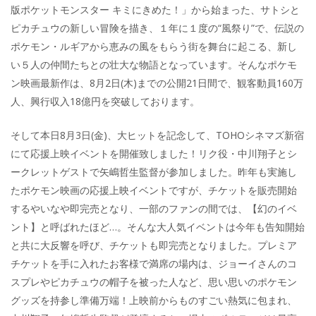
版ポケットモンスター キミにきめた！」から始まった、サトシと
ピカチュウの新しい冒険を描き、１年に１度の“風祭り”で、伝説の
ポケモン・ルギアから恵みの風をもらう街を舞台に起こる、新し
い５人の仲間たちとの壮大な物語となっています。そんなポケモ
ン映画最新作は、8月2日(木)までの公開21日間で、観客動員160万
人、興行収入18億円を突破しております。
そして本日8月3日(金)、大ヒットを記念して、TOHOシネマズ新宿
にて応援上映イベントを開催致しました！リク役・中川翔子とシ
ークレットゲストで矢嶋哲生監督が参加しました。昨年も実施し
たポケモン映画の応援上映イベントですが、チケットを販売開始
するやいなや即完売となり、一部のファンの間では、【幻のイベ
ント】と呼ばれたほど…。そんな大人気イベントは今年も告知開始
と共に大反響を呼び、チケットも即完売となりました。プレミア
チケットを手に入れたお客様で満席の場内は、ジョーイさんのコ
スプレやピカチュウの帽子を被った人など、思い思いのポケモン
グッズを持参し準備万端！上映前からものすごい熱気に包まれ、