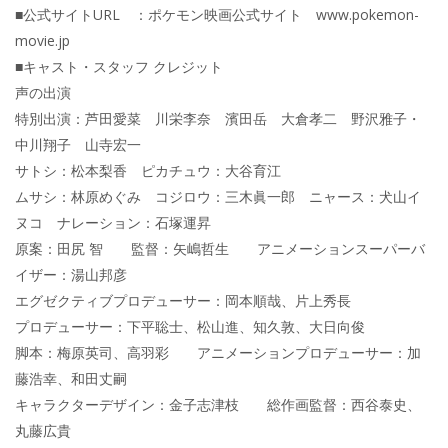
■公式サイトURL ：ポケモン映画公式サイト www.pokemon-
movie.jp
■キャスト・スタッフ クレジット
声の出演
特別出演：芦田愛菜 川栄李奈 濱田岳 大倉孝二 野沢雅子・
中川翔子 山寺宏一
サトシ：松本梨香 ピカチュウ：大谷育江
ムサシ：林原めぐみ コジロウ：三木眞一郎 ニャース：犬山イ
ヌコ ナレーション：石塚運昇
原案：田尻 智 監督：矢嶋哲生 アニメーションスーパーバ
イザー：湯山邦彦
エグゼクティブプロデューサー：岡本順哉、片上秀長
プロデューサー：下平聡士、松山進、知久敦、大日向俊
脚本：梅原英司、高羽彩 アニメーションプロデューサー：加
藤浩幸、和田丈嗣
キャラクターデザイン：金子志津枝 総作画監督：西谷泰史、
丸藤広貴