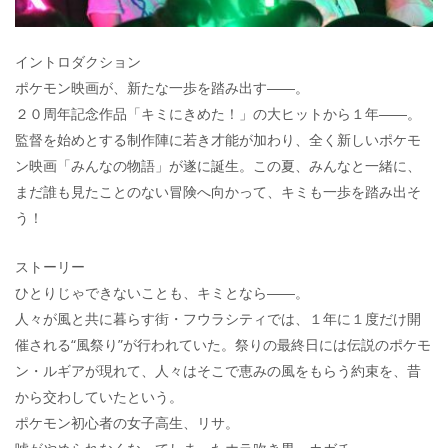
イントロダクション
ポケモン映画が、新たな一歩を踏み出す――。
２０周年記念作品「キミにきめた！」の大ヒットから１年――。
監督を始めとする制作陣に若き才能が加わり、全く新しいポケモ
ン映画「みんなの物語」が遂に誕生。この夏、みんなと一緒に、
まだ誰も見たことのない冒険へ向かって、キミも一歩を踏み出そ
う！
ストーリー
ひとりじゃできないことも、キミとなら――。
人々が風と共に暮らす街・フウラシティでは、１年に１度だけ開
催される“風祭り”が行われていた。祭りの最終日には伝説のポケモ
ン・ルギアが現れて、人々はそこで恵みの風をもらう約束を、昔
から交わしていたという。
ポケモン初心者の女子高生、リサ。