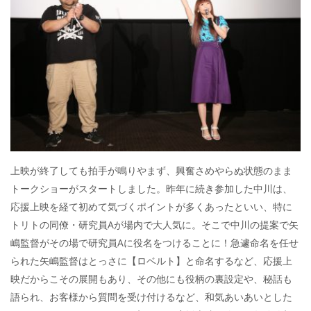
上映が終了しても拍手が鳴りやまず、興奮さめやらぬ状態のまま
トークショーがスタートしました。昨年に続き参加した中川は、
応援上映を経て初めて気づくポイントが多くあったといい、特に
トリトの同僚・研究員Aが場内で大人気に。そこで中川の提案で矢
嶋監督がその場で研究員Aに役名をつけることに！急遽命名を任せ
られた矢嶋監督はとっさに【ロベルト】と命名するなど、応援上
映だからこその展開もあり、その他にも役柄の裏設定や、秘話も
語られ、お客様から質問を受け付けるなど、和気あいあいとした