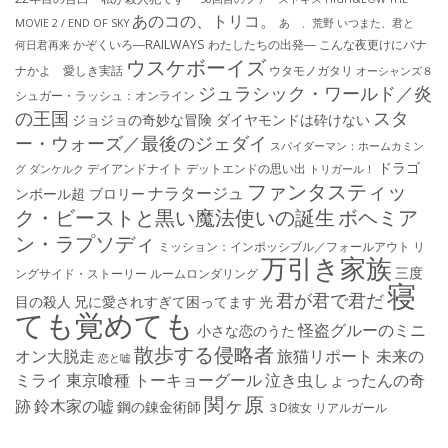
あのコの、トリコ。
MOVIE 2 / END OF SKY
あゝ、荒野
いつまた、君と
かぞくいろ―RAILWAYS わたしたちの出発―
こんな夜更けにバナ
何日君再来
ウスケボーイズ
ナかよ 愛しき実話
ウタモノガタリ
オーシャンズ８
ジュラシック・ワールド／炎
シュガー・ラッシュ：オ​ンライン
の王国
スタ
ジョジョの奇妙な冒険 ダイヤモンドは砕けない
ー・ウォーズ／最後のジェダイ
スパイダーマン：ホームカミン
ドラゴ
デイアンドナイト
デットエンドの思い出
グ
ダンケルク
トリガール！
ファンタスティッ
ナラタージュ
ンボール超 ブロリー
ク・ビーストと黒い魔法使いの誕生
ボヘミア
ン・ラプソディ
ミッション：インポッシブル／フォールアウト
リ
万引き家族
三度
ングサイド・ストーリー
ルームロンダリング
寝
君が君で君だ
目の殺人
兄に愛されすぎて困ってます
光
ても覚めても
怪盗グルーのミニ
小さな恋のうた
散歩する侵略者
オン大脱走
旅猫リポート
未来の
恋と嘘
ミライ
東京喰種 トーキョーグール
泣き虫しょったんの奇
関ヶ原
跡
鈴木家の嘘
鋼の錬金術師
３D彼女 リアルガール