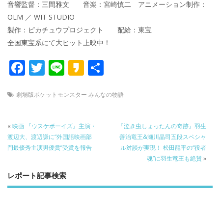
音響監督：三間雅文 音楽：宮崎慎二 アニメーション制作：
OLM ／ WIT STUDIO
製作：ピカチュウプロジェクト 配給：東宝
全国東宝系にて大ヒット上映中！
F
T
Li
K
共
ac
w
n
a
有
e
itt
e
k
劇場版ポケットモンスター みんなの物語
b
er
a
o
o
«
映画 『ウスケボーイズ』主演・
『泣き虫しょったんの奇跡』羽生
渡辺大、渡辺謙に“外国語映画部
善治竜王&瀬川晶司五段スペシャ
o
門最優秀主演男優賞”受賞を報告
ル対談が実現！ 松田龍平の“役者
k
魂”に羽生竜王も絶賛
»
レポート記事検索