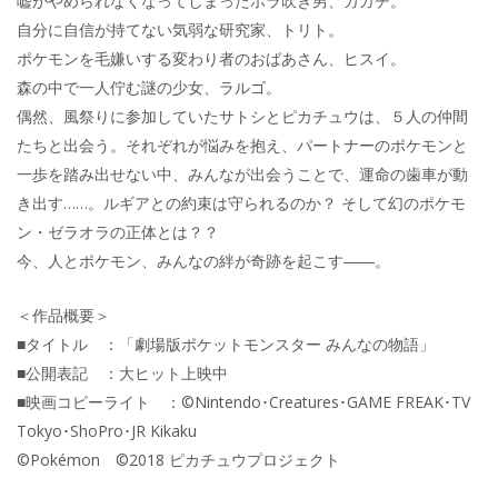
嘘がやめられなくなってしまったホラ吹き男、カガチ。
自分に自信が持てない気弱な研究家、トリト。
ポケモンを毛嫌いする変わり者のおばあさん、ヒスイ。
森の中で一人佇む謎の少女、ラルゴ。
偶然、風祭りに参加していたサトシとピカチュウは、５人の仲間
たちと出会う。それぞれが悩みを抱え、パートナーのポケモンと
一歩を踏み出せない中、みんなが出会うことで、運命の歯車が動
き出す……。ルギアとの約束は守られるのか？ そして幻のポケモ
ン・ゼラオラの正体とは？？
今、人とポケモン、みんなの絆が奇跡を起こす――。
＜作品概要＞
■タイトル ：「劇場版ポケットモンスター みんなの物語」
■公開表記 ：大ヒット上映中
■映画コピーライト ：©Nintendo･Creatures･GAME FREAK･TV
Tokyo･ShoPro･JR Kikaku
©Pokémon ©2018 ピカチュウプロジェクト