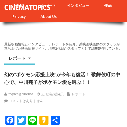
CINEMATOPICS
NEWS
レポート
インタビュー
作品
Privacy
About Us
最新映画情報とインタビュー、レポートを紹介。某映画映画祭のスタッフが
立ち上げた映画情報サイト。現在2代目がスタッフとして編集制作している。
レポート
幻の“ポケモン応援上映”が今年も復活！ 歌舞伎町の中
心で、中川翔子がポケモン愛を叫ぶ！！
topics@cinema
2018年8月4日
レポート
コメントはありません
F
T
Li
K
共