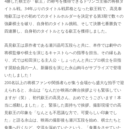
4勝した棋士が「叡王」の称号を獲得できるドワンゴ主催の将棋タ
イトル戦。34年ぶりのタイトル戦昇格となった叡王戦で、高見泰
地叡王はその初めてのタイトルホルダーを決定する第3期で数々の
強豪棋士を破り、自身初のタイトル挑戦、そして決勝七番勝負で
四連勝し、自身初のタイトルとなる叡王を獲得しました。
高見叡王は原作者である瀬川晶司五段らと共に、本作では劇中の
将棋監修や棋士を演じるキャストらへの指導を担当。その縁もあ
り、式では松田演じる主人公・しょったんと共にプロ棋士を目指
す奨励会員の一人、新藤役を演じた永山絢斗がサプライズで登壇
いたしました！
200名以上の将棋ファンや関係者らが集う会場から盛大な拍手で迎
えられると、永山は「なんだか映画の舞台挨拶よりも緊張してい
ますが（笑）、初代叡王の高見さん、おめでとうございます！本
当に感動しました」と、緊張した面持ちで挨拶。撮影現場での高
見叡王の印象を「なんとも不思議な方で。可愛らしい印象でし
た」と語る永山は、映画の撮影後も瀬川五段を始め、棋士たちと
食事へ行くなど、交流を深めていたという。「食事をさせていた