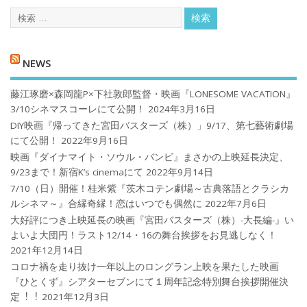
NEWS
藤江琢磨×森岡龍P×下社敦郎監督・映画『LONESOME VACATION』
3/10シネマスコーレにて公開！
2024年3月16日
DIY映画『帰ってきた宮田バスターズ（株）」9/17、第七藝術劇場
にて公開！
2022年9月16日
映画『ダイナマイト・ソウル・バンビ』まさかの上映延長決定、
9/23まで！新宿K’s cinemaにて
2022年9月14日
7/10（日）開催！桂米紫『茨木コテン劇場～古典落語とクラシカ
ルシネマ～』合縁奇縁！恋はいつでも偶然に
2022年7月6日
大好評につき上映延長の映画『宮田バスターズ（株）-大長編-』い
よいよ大団円！ラスト12/14・16の舞台挨拶をお見逃しなく！
2021年12月14日
コロナ禍を⾛り抜け⼀年以上のロングラン上映を果たした映画
『ひとくず』シアターセブンにて１周年記念特別舞台挨拶開催決
定︕︕
2021年12月3日