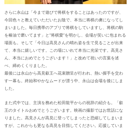
さらに永山は「今まで遊びで将棋をすることはあったのですが、
今回色々と教えていただいたお陰で、本当に将棋の虜になってし
まいました。毎日携帯のアプリで将棋をしていますし、将棋の駒
を椿油で磨いてます」と“将棋愛”を明かし、会場が笑いに包まれる
場面も。そして「今日は高見さんの晴れ姿を生で見ることが出来
て、本当に嬉しいです。この場にいれて本当に光栄です。高見さ
ん、本当におめでとうございます！」と改めて祝いの言葉を述
べ、締めくくりました。
最後には永山から高見叡王へ花束贈呈が行われ、熱い握手を交わ
す一幕も。終始和やかなムードが漂う中、永山は会場を後にしま
した。
また式中では、主演を務めた松田龍平からの祝辞の紹介も。「叡
王のタイトルおめでとうございます。映画の撮影ではお世話にな
りました。高見さんが高見に登ってしまったと恐縮してしまいま
すが。これからも更なる高見を目指してください。応援していま