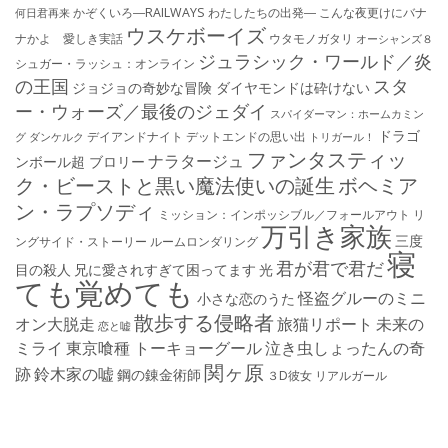
かぞくいろ―RAILWAYS わたしたちの出発―
こんな夜更けにバナ
何日君再来
ウスケボーイズ
ナかよ 愛しき実話
ウタモノガタリ
オーシャンズ８
ジュラシック・ワールド／炎
シュガー・ラッシュ：オ​ンライン
の王国
スタ
ジョジョの奇妙な冒険 ダイヤモンドは砕けない
ー・ウォーズ／最後のジェダイ
スパイダーマン：ホームカミン
ドラゴ
デイアンドナイト
デットエンドの思い出
グ
ダンケルク
トリガール！
ファンタスティッ
ナラタージュ
ンボール超 ブロリー
ク・ビーストと黒い魔法使いの誕生
ボヘミア
ン・ラプソディ
ミッション：インポッシブル／フォールアウト
リ
万引き家族
三度
ングサイド・ストーリー
ルームロンダリング
寝
君が君で君だ
目の殺人
兄に愛されすぎて困ってます
光
ても覚めても
怪盗グルーのミニ
小さな恋のうた
散歩する侵略者
オン大脱走
旅猫リポート
未来の
恋と嘘
ミライ
東京喰種 トーキョーグール
泣き虫しょったんの奇
関ヶ原
跡
鈴木家の嘘
鋼の錬金術師
３D彼女 リアルガール