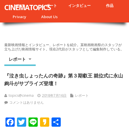
CINEMATOPICS
NEWS
レポート
インタビュー
作品
Privacy
About Us
最新映画情報とインタビュー、レポートを紹介。某映画映画祭のスタッフが
立ち上げた映画情報サイト。現在2代目がスタッフとして編集制作している。
レポート
『泣き虫しょったんの奇跡』第３期叡王 就位式に永山
絢斗がサプライズ登壇！
topics@cinema
2018年7月16日
レポート
コメントはありません
F
T
Li
K
共