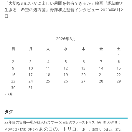
「大切なのはいかに楽しい瞬間を共有できるか」映画『認知症と
生きる 希望の処方箋』野澤和之監督インタビュー
2023年8月21
日
2026年8月
日
月
火
水
木
金
土
1
2
3
4
5
6
7
8
9
10
11
12
13
14
15
16
17
18
19
20
21
22
23
24
25
26
27
28
29
30
31
« 7月
タグ
22年目の告白―私が殺人犯です―
50回目のファーストキス
HiGH&LOW THE
あのコの、トリコ。
MOVIE 2 / END OF SKY
あゝ、荒野
いつまた、君と