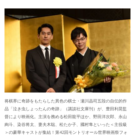
将棋界に奇跡をもたらした異色の棋士・瀬川晶司五段の自伝的作
品「泣き虫しょったんの奇跡」（講談社文庫刊）が、豊田利晃監
督により映画化。主演を務める松田龍平ほか、野田洋次郎、永山
絢斗、染谷将太、妻夫木聡、松たか子、國村隼といった＜主役級
＞の豪華キャストが集結！第42回モントリオール世界映画祭フォ