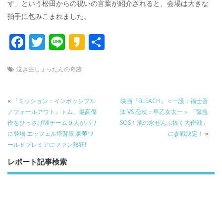
す」という松田からの祝いの言葉が紹介されると、会場は大きな
拍手に包みこまれました。
F
T
Li
K
共
ac
w
n
a
有
e
itt
e
k
泣き虫しょったんの奇跡
b
er
a
o
o
«
『ミッション：インポッシブル
映画『BLEACH』＜一護：福士蒼
／フォールアウト』トム、最高傑
汰 VS 恋次：早乙女太一＞ 「緊急
o
作をひっさげMIチーム９人がパリ
SOS！池の水ぜんぶ抜く大作戦」
k
に登場 エッフェル塔背景 豪華ワ
に参戦決定！
»
ールドプレミアにファン熱狂!!
レポート記事検索