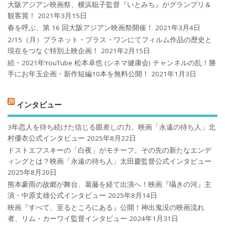
大阪アジアン映画祭、横浜聡子監督『いとみち』がグランプリ＆
観客賞！
2021年3月15日
春を呼ぶ、第 16 回大阪アジアン映画祭開催！
2021年3月4日
2/15（月）プラネット・プラス・ワンにてフィルム作品の歴史と
現在をつなぐ特別上映企画！
2021年2月15日
続・2021年YouTube 松本卓也 (シネマ健康会) チャンネルの乱！勝
手にお年玉企画・新作短編10本を無料公開！
2021年1月3日
インタビュー
3年恋人を待ち続けた信じる眼差しの力。映画「永遠の待ち人」北
村優衣公式インタビュー
2025年8月22日
ドストエフスキーの「白夜」がモチーフ。その先の新たなエンデ
ィングとは？映画「永遠の待ち人」太田慶監督公式インタビュー
2025年8月20日
熊本豪雨の故郷が舞台、葛藤を経て出演へ！映画『囁きの河』主
演・中原丈雄公式インタビュー
2025年8月14日
映画『すべて、至るところにある』公開！神出鬼没の映画流れ
者、リム・カーワイ監督インタビュー
2024年1月31日