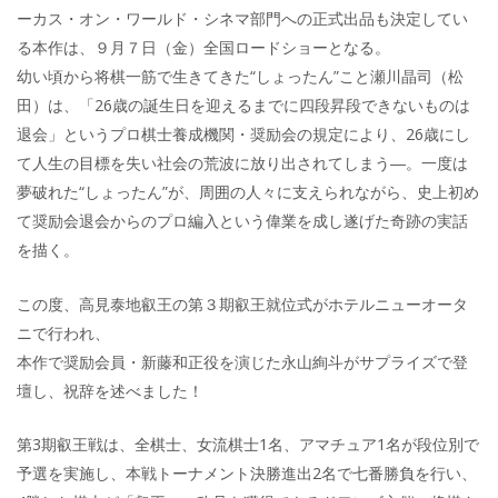
ーカス・オン・ワールド・シネマ部門への正式出品も決定してい
る本作は、９月７日（金）全国ロードショーとなる。
幼い頃から将棋一筋で生きてきた“しょったん”こと瀬川晶司（松
田）は、「26歳の誕生日を迎えるまでに四段昇段できないものは
退会」というプロ棋士養成機関・奨励会の規定により、26歳にし
て人生の目標を失い社会の荒波に放り出されてしまう―。一度は
夢破れた“しょったん”が、周囲の人々に支えられながら、史上初め
て奨励会退会からのプロ編入という偉業を成し遂げた奇跡の実話
を描く。
この度、高見泰地叡王の第３期叡王就位式がホテルニューオータ
ニで行われ、
本作で奨励会員・新藤和正役を演じた永山絢斗がサプライズで登
壇し、祝辞を述べました！
第3期叡王戦は、全棋士、女流棋士1名、アマチュア1名が段位別で
予選を実施し、本戦トーナメント決勝進出2名で七番勝負を行い、