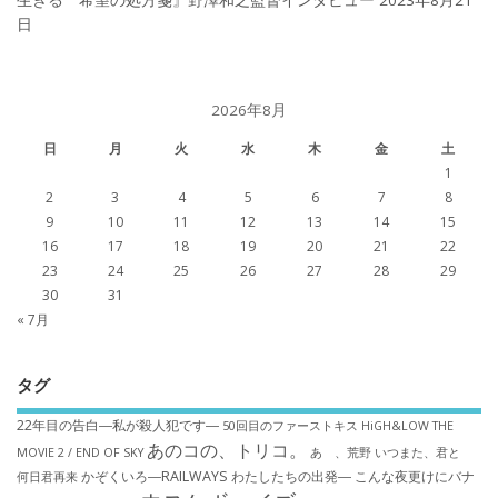
生きる 希望の処方箋』野澤和之監督インタビュー
2023年8月21
日
2026年8月
日
月
火
水
木
金
土
1
2
3
4
5
6
7
8
9
10
11
12
13
14
15
16
17
18
19
20
21
22
23
24
25
26
27
28
29
30
31
« 7月
タグ
22年目の告白―私が殺人犯です―
50回目のファーストキス
HiGH&LOW THE
あのコの、トリコ。
MOVIE 2 / END OF SKY
あゝ、荒野
いつまた、君と
かぞくいろ―RAILWAYS わたしたちの出発―
こんな夜更けにバナ
何日君再来