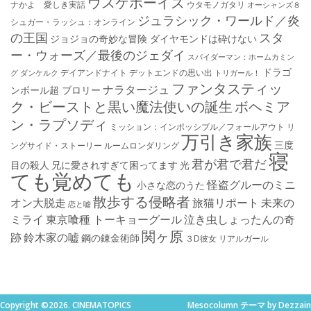
ウスケボーイズ
ナかよ 愛しき実話
ウタモノガタリ
オーシャンズ８
ジュラシック・ワールド／炎
シュガー・ラッシュ：オ​ンライン
の王国
スタ
ジョジョの奇妙な冒険 ダイヤモンドは砕けない
ー・ウォーズ／最後のジェダイ
スパイダーマン：ホームカミン
ドラゴ
デイアンドナイト
デットエンドの思い出
グ
ダンケルク
トリガール！
ファンタスティッ
ナラタージュ
ンボール超 ブロリー
ク・ビーストと黒い魔法使いの誕生
ボヘミア
ン・ラプソディ
ミッション：インポッシブル／フォールアウト
リ
万引き家族
三度
ングサイド・ストーリー
ルームロンダリング
寝
君が君で君だ
目の殺人
兄に愛されすぎて困ってます
光
ても覚めても
怪盗グルーのミニ
小さな恋のうた
散歩する侵略者
オン大脱走
旅猫リポート
未来の
恋と嘘
ミライ
東京喰種 トーキョーグール
泣き虫しょったんの奇
関ヶ原
跡
鈴木家の嘘
鋼の錬金術師
３D彼女 リアルガール
Copyright ©2026. CINEMATOPICS
Mesocolumn テーマ by Dezzain