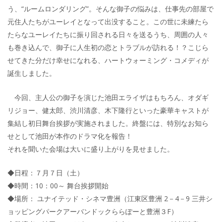
う、“ルームロンダリング”。そんな御子の悩みは、仕事先の部屋で
元住人たちがユーレイとなって出没すること。この世に未練たら
たらなユーレイたちに振り回される日々を送るうち、周囲の人々
も巻き込んで、御子に人生初の恋とトラブルが訪れる！？こじら
せてきた分だけ幸せになれる、ハートウォーミング・コメディが
誕生しました。
今回、主人公の御子を演じた池田エライザはもちろん、オダギ
リジョー、健太郎、渋川清彦、木下隆行といった豪華キャストが
集結し初日舞台挨拶が実施されました。終盤には、特別なお知ら
せとして池田が本作のドラマ化を報告！
それを聞いた会場は大いに盛り上がりを見せました。
◆日程：７月７日（土）
◆時間：10：00～ 舞台挨拶開始
◆場所： ユナイテッド・シネマ豊洲（江東区豊洲 2－4－9 三井シ
ョッピングパークアーバンドックららぽーと豊洲３F）