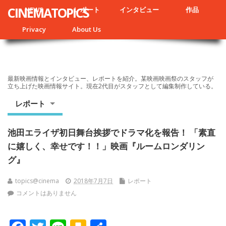
CINEMATOPICS
NEWS
レポート
インタビュー
作品
Privacy
About Us
最新映画情報とインタビュー、レポートを紹介。某映画映画祭のスタッフが
立ち上げた映画情報サイト。現在2代目がスタッフとして編集制作している。
レポート
池田エライザ初日舞台挨拶でドラマ化を報告！ 「素直
に嬉しく、幸せです！！」映画『ルームロンダリン
グ』
topics@cinema
2018年7月7日
レポート
コメントはありません