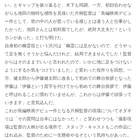
い」とギャップを振り返ると、木下も同調。一方、初顔合わせな
がらも池田の独特な感性を見抜いた片桐監督は「長編映画デビュ
ー作として、世の中の人が思っている感じとは違う人と仕事がし
たかった。池田さんとは初対面でしたが、絶対大丈夫だ！という
カンがあった」と打ち明けた。
自身初の幽霊役という渋川は「幽霊には足がないので、どうやっ
て足を無くそうかと悩んだけれど、結局できませんでした！監督
からはそのままでいいと言われたので、いかに地に足をつけない
ようにするか気をつけていました」と変わった役作りを回想。一
方、健太郎から伊藤健太郎に改名して初めての舞台挨拶となった
伊藤は「伊藤という苗字を付けてから初めての舞台挨拶で、伊藤
と呼ばれることに慣れていませんが、これからは伊藤で頑張って
いきます」と意気込んだ。
これが長編映画デビュー作となる片桐監督の現場についてオダギ
リは「その質問は台本にはなかった！」と笑わせつつも「撮影現
場は監督の人柄が出る場所で、スタッフ・キャストもこの作品に
ほれ込み、監督のために一生懸命やるぞという気持ちがあった。