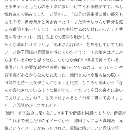
あるモヤッとしたものを丁寧に救い上げてくれる物語です。私も
惚れ込んで挑みました」と明かし、「自分の実生活に近い部分も
あるので、自分自身と向き合ったり、また御子ちゃんが自分を超
える瞬間もあったりして、それを表現するのが難しかった」と共
感を寄せつつも、演じる上での苦労を明かした。
そんな池田にオダギリは「池田さんは暗い。芝居をしていても暗
い」と御子同様の雰囲気を感じていたそうで「その暗さはどこか
らきているのかと思ったら、なかなか面白い環境で育っている。
俳優として必要な感性や感覚が備わっているのは、そういった生
育環境があるからなんだと思った。池田さんは今後も幅の広い、
可能性を持った女優さんになる」と絶賛。ところが池田から「な
んか言わされているような気がする。それって今日の台本に書い
てありましたよね？」と突っ込まれると「台本に書いてありまし
た」と冗談めかして笑わせた。
“池田、御子並みに暗い説”には木下や伊藤も同感のようで、伊藤が
「これまで演じた役のイメージから、池田さんには天真爛漫、元
気というイメージがあったけれど、実際は暗い。いい意味で暗