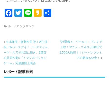
『ルームロンダリング』は全国にて公開中。
F
T
Li
K
共
ac
w
n
a
有
e
itt
e
k
ルームロンダリング
b
er
a
o
o
«
久本雅美・板野友美 祝！W主演
『詩季織々』ワールド・プレミア
祝！Wバースデイ！ バースデイケ
上映！アニメ・エキスポ2018で
o
ーキ・入刀で共演に続き、2度目
2,500人熱狂！！ジャパンプレミ
k
の共同作業!?『イマジネーション
アの開催も決定！
»
ゲーム』完成披露上映会
レポート記事検索