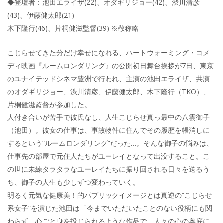
◆登壇者：池田エライザ(22)、オダギリジョー(42)、渋川清彦
(43)、伊藤健太郎(21)
木下隆行(46)、片桐健滋監督(39) ※敬称略
こじらせてきた分だけ幸せになれる、ハートウォーミング・コメ
ディ映画『ルームロンダリング』の公開初日舞台挨拶が7日、東京
のユナイテッドシネマ豊洲で行われ、主演の池田エライザ、共演
のオダギリジョー、渋川清彦、伊藤健太郎、木下隆行（TKO）、
片桐健滋監督が参加した。
人付き合いが苦手で彼氏なし、人生こじらせ真っ最中の八雲御子
（池田）。彼女の仕事は、事故物件に住んでその履歴を帳消しに
するという“ルームロンダリング”だった…。そんな御子の悩みは、
仕事先の部屋で元住人たちがユーレイとなって出没すること。こ
の世に未練タラタラなユーレイたちに振り回される日々を送るう
ち、御子の人生も少しずつ変わっていく。
明るく元気な健康美！的パブリックイメージとは真逆の“こじらせ
系女子”を演じた池田は「今までいただいたことのない役柄にも関
わらず、心ごと身を投じられるような作品で、人々の心の奥底に