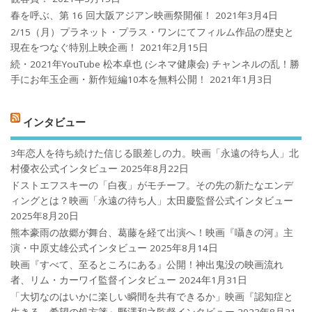
春を呼ぶ、第 16 回大阪アジアン映画祭開催！
2021年3月4日
2/15（月）プラネット・プラス・ワンにてフィルム作品の歴史と
現在をつなぐ特別上映企画！
2021年2月15日
続・2021年YouTube 松本卓也 (シネマ健康会) チャンネルの乱！勝
手にお年玉企画・新作短編10本を無料公開！
2021年1月3日
インタビュー
3年恋人を待ち続けた信じる眼差しの力。映画「永遠の待ち人」北
村優衣公式インタビュー
2025年8月22日
ドストエフスキーの「白夜」がモチーフ。その先の新たなエンデ
ィングとは？映画「永遠の待ち人」太田慶監督公式インタビュー
2025年8月20日
熊本豪雨の故郷が舞台、葛藤を経て出演へ！映画『囁きの河』主
演・中原丈雄公式インタビュー
2025年8月14日
映画『すべて、至るところにある』公開！神出鬼没の映画流れ
者、リム・カーワイ監督インタビュー
2024年1月31日
「大切なのはいかに楽しい瞬間を共有できるか」映画『認知症と