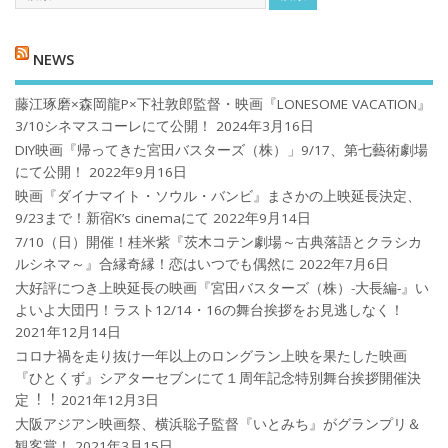
NEWS
藤江琢磨×森岡龍P×下社敦郎監督・映画『LONESOME VACATION』
3/10シネマスコーレにて公開！
2024年3月16日
DIY映画『帰ってきた宮田バスターズ（株）」9/17、第七藝術劇場
にて公開！
2022年9月16日
映画『ダイナマイト・ソウル・バンビ』まさかの上映延長決定、
9/23まで！新宿K’s cinemaにて
2022年9月14日
7/10（日）開催！桂米紫『茨木コテン劇場～古典落語とクラシカ
ルシネマ～』合縁奇縁！恋はいつでも偶然に
2022年7月6日
大好評につき上映延長の映画『宮田バスターズ（株）-大長編-』い
よいよ大団円！ラスト12/14・16の舞台挨拶をお見逃しなく！
2021年12月14日
コロナ禍を⾛り抜け⼀年以上のロングラン上映を果たした映画
『ひとくず』シアターセブンにて１周年記念特別舞台挨拶開催決
定︕︕
2021年12月3日
大阪アジアン映画祭、横浜聡子監督『いとみち』がグランプリ＆
観客賞！
2021年3月15日