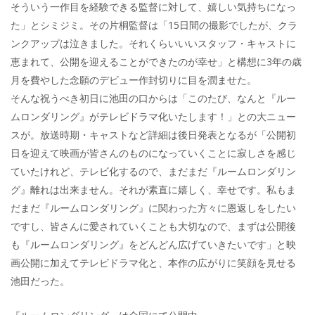
そういう一作目を経験できる監督に対して、嬉しい気持ちになっ
た」とシミジミ。その片桐監督は「15日間の撮影でしたが、クラ
ンクアップは泣きました。それくらいいいスタッフ・キャストに
恵まれて、公開を迎えることができたのが幸せ」と構想に3年の歳
月を費やした念願のデビュー作封切りに目を潤ませた。
そんな祝うべき初日に池田の口からは「このたび、なんと『ルー
ムロンダリング』がテレビドラマ化いたします！」との大ニュー
スが。放送時期・キャストなど詳細は後日発表となるが「公開初
日を迎えて映画が皆さんのものになっていくことに寂しさを感じ
ていたけれど、テレビ化するので、まだまだ『ルームロンダリン
グ』離れは出来ません。それが素直に嬉しく、幸せです。私もま
だまだ『ルームロンダリング』に関わった方々に恩返しをしたい
ですし、皆さんに愛されていくことも大切なので、まずは公開後
も『ルームロンダリング』をどんどん広げていきたいです」と映
画公開に加えてテレビドラマ化と、本作の広がりに笑顔を見せる
池田だった。