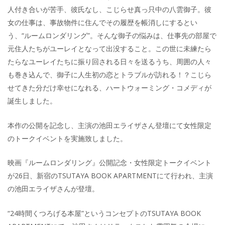
人付き合いが苦手、彼氏なし、こじらせ真っ只中の八雲御子。彼
女の仕事は、事故物件に住んでその履歴を帳消しにするとい
う、“ルームロンダリング”。そんな御子の悩みは、仕事先の部屋で
元住人たちがユーレイとなって出没すること。この世に未練たら
たらなユーレイたちに振り回される日々を送るうち、周囲の人々
も巻き込んで、御子に人生初の恋とトラブルが訪れる！？こじら
せてきた分だけ幸せになれる、ハートウォーミング・コメディが
誕生しました。
本作の公開を記念し、主演の池田エライザさん登壇にて女性限定
のトークイベントを実施致しました。
映画『ルームロンダリング』公開記念・女性限定トークイベント
が26日、新宿のTSUTAYA BOOK APARTMENTにて行われ、主演
の池田エライザさんが登壇。
“24時間くつろげる本屋”というコンセプトのTSUTAYA BOOK