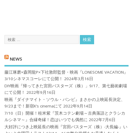
NEWS
藤江琢磨×森岡龍P×下社敦郎監督・映画『LONESOME VACATION』
3/10シネマスコーレにて公開！
2024年3月16日
DIY映画『帰ってきた宮田バスターズ（株）」9/17、第七藝術劇場
にて公開！
2022年9月16日
映画『ダイナマイト・ソウル・バンビ』まさかの上映延長決定、
9/23まで！新宿K’s cinemaにて
2022年9月14日
7/10（日）開催！桂米紫『茨木コテン劇場～古典落語とクラシカ
ルシネマ～』合縁奇縁！恋はいつでも偶然に
2022年7月6日
大好評につき上映延長の映画『宮田バスターズ（株）-大長編-』い