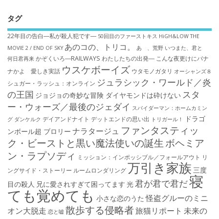
タグ
22年目の告白―私が殺人犯です―
50回目のファーストキス
HiGH&LOW THE
あのコの、トリコ。
MOVIE 2 / END OF SKY
あゝ、荒野
いつまた、君と
かぞくいろ―RAILWAYS わたしたちの出発―
こんな夜更けにバナ
何日君再来
ウスケボーイズ
ナかよ 愛しき実話
ウタモノガタリ
オーシャンズ８
ジュラシック・ワールド／炎
シュガー・ラッシュ：オ​ンライン
の王国
スタ
ジョジョの奇妙な冒険 ダイヤモンドは砕けない
ー・ウォーズ／最後のジェダイ
スパイダーマン：ホームカミン
ドラゴ
デイアンドナイト
デットエンドの思い出
グ
ダンケルク
トリガール！
ファンタスティッ
ナラタージュ
ンボール超 ブロリー
ク・ビーストと黒い魔法使いの誕生
ボヘミア
ン・ラプソディ
ミッション：インポッシブル／フォールアウト
リ
万引き家族
三度
ングサイド・ストーリー
ルームロンダリング
寝
君が君で君だ
目の殺人
兄に愛されすぎて困ってます
光
ても覚めても
怪盗グルーのミニ
小さな恋のうた
散歩する侵略者
オン大脱走
旅猫リポート
未来の
恋と嘘