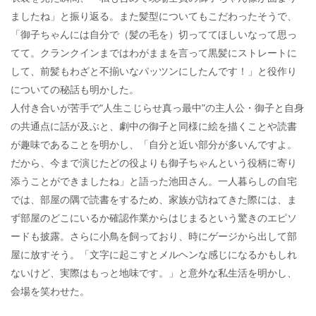
ましたね」と振り返る。また髪型についてもこだわったそうで、
「御子ちゃんには自分で（髪の毛を）切っててほしいなって思っ
てて。クランクインまではわがままを言って黒髪にストレートに
して、前髪もわざと不揃いなパッツンにしたんです！」と役作り
についての秘話も明かした。
人付き合いが苦手で“人生こじらせ真っ最中”の主人公・御子と自身
の共通点に話が及ぶと、劇中の御子と同様に絵を描くことや読書
が趣味であることを明かし、「自分と近い部分が多いんですよ。
だから、今まで演じたどの役よりも御子ちゃんという役柄に寄り
添うことができましたね」と語った池田さん。一人暮らしの自宅
では、部屋の隅で読書をするため、家族が訪ねてきた際には、ま
ず部屋のどこにいるか確認作業からはじまるという驚きのエピソ
ードも披露。さらに小鳥を飼っており、時にゲージから出して部
屋に放すそう。「文字に起こすとメルヘンな感じになるかもしれ
ないけど、実際はもっと地味です。」と意外な私生活を明かし、
会場を笑わせた。