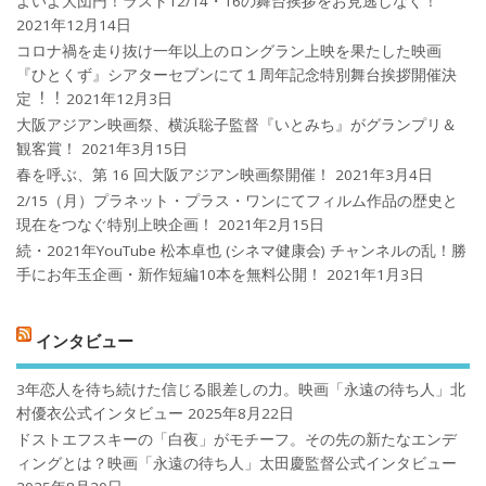
よいよ大団円！ラスト12/14・16の舞台挨拶をお見逃しなく！
2021年12月14日
コロナ禍を⾛り抜け⼀年以上のロングラン上映を果たした映画
『ひとくず』シアターセブンにて１周年記念特別舞台挨拶開催決
定︕︕
2021年12月3日
大阪アジアン映画祭、横浜聡子監督『いとみち』がグランプリ＆
観客賞！
2021年3月15日
春を呼ぶ、第 16 回大阪アジアン映画祭開催！
2021年3月4日
2/15（月）プラネット・プラス・ワンにてフィルム作品の歴史と
現在をつなぐ特別上映企画！
2021年2月15日
続・2021年YouTube 松本卓也 (シネマ健康会) チャンネルの乱！勝
手にお年玉企画・新作短編10本を無料公開！
2021年1月3日
インタビュー
3年恋人を待ち続けた信じる眼差しの力。映画「永遠の待ち人」北
村優衣公式インタビュー
2025年8月22日
ドストエフスキーの「白夜」がモチーフ。その先の新たなエンデ
ィングとは？映画「永遠の待ち人」太田慶監督公式インタビュー