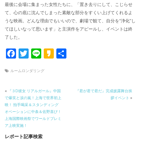
最後に会場に集まった女性たちに、「置き去りにして、こじらせ
て、心の底に沈んでしまった素敵な部分をすくい上げてくれるよ
うな映画。どんな理由でもいいので、劇場で観て、自分を“浄化”し
てほしいなって思います」と主演作をアピールし、イベントは終
了した。
F
T
Li
K
共
ac
w
n
a
有
e
itt
e
k
ルームロンダリング
b
er
a
o
o
«
『３D彼女 リアルガール』中国
『君が君で君だ』完成披露舞台挨
で爆笑と涙の嵐！上海で世界初上
拶イベント
»
o
映！ 拍手喝采＆スタンディング
k
オベーションに中条＆佐野喜び！
上海国際映画祭でワールドプレミ
ア上映実施！
レポート記事検索