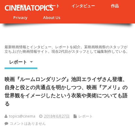
CINEMATOPICS
NEWS
レポート
インタビュー
作品
Privacy
About Us
最新映画情報とインタビュー、レポートを紹介。某映画映画祭のスタッフが
立ち上げた映画情報サイト。現在2代目がスタッフとして編集制作している。
レポート
映画『ルームロンダリング』池田エライザさん登壇、
自身と役との共通点を明かしつつ、映画『アメリ』の
世界観をイメージしたという衣装や美術についても語
る
topics@cinema
2018年6月27日
レポート
コメントはありません