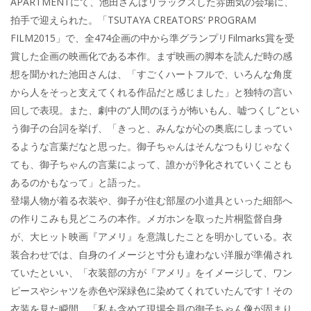
APARTMENTにて、池田さんはリラックスした雰囲気の会場に、
拍手で迎えられた。「TSUTAYA CREATORS‘ PROGRAM
FILM2015」で、全474企画の中から準グランプリFilmarks賞を受
賞した企画の映画化である本作。まず映画の脚本を読んだ時の感
想を聞かれた池田さんは、「すごくハートフルで、いろんな角度
から人をそっと支えてくれる作品だと感じました」と独特の言い
回しで表現。また、劇中の“人間のほうが怖いもん、嘘つくし”とい
う御子の台詞を挙げ、「きっと、みんなが心の奥底にしまってい
るような言葉だなと思った。御子ちゃんはそんなつもりじゃなく
ても、御子ちゃんの言葉によって、誰かが浄化されていくことも
あるのかもなって」と語った。
登場人物が着る衣装や、御子が住む部屋の小道具といった細部へ
の作りこみも見どころの本作。メガホンを取った片桐監督自身
が、大ヒット映画『アメリ』を意識したことを明かしている。衣
装合わせでは、自身のイメージと寸分も違わない洋服が準備され
ていたといい、「衣装部の方が『アメリ』をイメージして、ワン
ピースやシャツを赤色や深緑色に染めてくれていたんです！その
衣装を見た瞬間、「私も含めて現場全員の御子ちゃん像が固まり