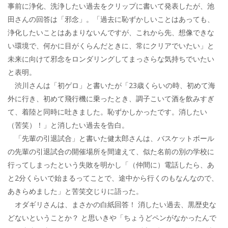
事前に浄化、洗浄したい過去をクリップに書いて発表したが、池
田さんの回答は「邪念」。「過去に恥ずかしいことはあっても、
浄化したいことはあまりないんですが、これから先、想像できな
い環境で、何かに目がくらんだときに、常にクリアでいたい」と
未来に向けて邪念をロンダリングしてまっさらな気持ちでいたい
と表明。
渋川さんは「初ゲロ」と書いたが「23歳くらいの時、初めて海
外に行き、初めて飛行機に乗ったとき、調子こいて酒を飲みすぎ
て、着陸と同時に吐きました。恥ずかしかったです。消したい
（苦笑）！」と消したい過去を告白。
「先輩の引退試合」と書いた健太郎さんは、バスケットボール
の先輩の引退試合の開催場所を間違えて、似た名前の別の学校に
行ってしまったという失敗を明かし「（仲間に）電話したら、あ
と2分くらいで始まるってことで、途中から行くのもなんなので、
あきらめました」と苦笑交じりに語った。
オダギリさんは、まさかの白紙回答！ 消したい過去、黒歴史な
どないということか？ と思いきや「ちょうどペンがなかったんで