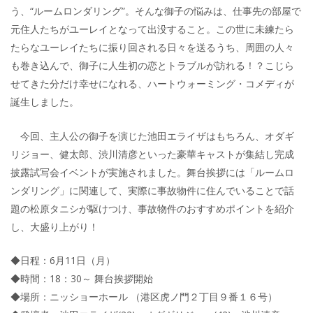
う、“ルームロンダリング”。そんな御子の悩みは、仕事先の部屋で
元住人たちがユーレイとなって出没すること。この世に未練たら
たらなユーレイたちに振り回される日々を送るうち、周囲の人々
も巻き込んで、御子に人生初の恋とトラブルが訪れる！？こじら
せてきた分だけ幸せになれる、ハートウォーミング・コメディが
誕生しました。
今回、主人公の御子を演じた池田エライザはもちろん、オダギ
リジョー、健太郎、渋川清彦といった豪華キャストが集結し完成
披露試写会イベントが実施されました。舞台挨拶には「ルームロ
ンダリング」に関連して、実際に事故物件に住んでいることで話
題の松原タニシが駆けつけ、事故物件のおすすめポイントを紹介
し、大盛り上がり！
◆日程：6月11日（月）
◆時間：18：30～ 舞台挨拶開始
◆場所：ニッショーホール （港区虎ノ門２丁目９番１６号）