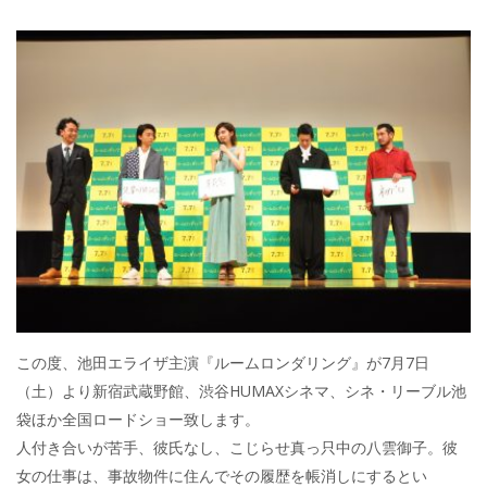
この度、池田エライザ主演『ルームロンダリング』が7月7日
（土）より新宿武蔵野館、渋谷HUMAXシネマ、シネ・リーブル池
袋ほか全国ロードショー致します。
人付き合いが苦手、彼氏なし、こじらせ真っ只中の八雲御子。彼
女の仕事は、事故物件に住んでその履歴を帳消しにするとい