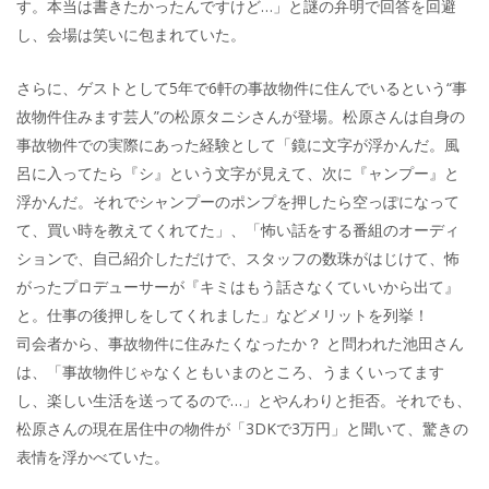
す。本当は書きたかったんですけど…」と謎の弁明で回答を回避
し、会場は笑いに包まれていた。
さらに、ゲストとして5年で6軒の事故物件に住んでいるという“事
故物件住みます芸人”の松原タニシさんが登場。松原さんは自身の
事故物件での実際にあった経験として「鏡に文字が浮かんだ。風
呂に入ってたら『シ』という文字が見えて、次に『ャンプー』と
浮かんだ。それでシャンプーのポンプを押したら空っぽになって
て、買い時を教えてくれてた」、「怖い話をする番組のオーディ
ションで、自己紹介しただけで、スタッフの数珠がはじけて、怖
がったプロデューサーが『キミはもう話さなくていいから出て』
と。仕事の後押しをしてくれました」などメリットを列挙！
司会者から、事故物件に住みたくなったか？ と問われた池田さん
は、「事故物件じゃなくともいまのところ、うまくいってます
し、楽しい生活を送ってるので…」とやんわりと拒否。それでも、
松原さんの現在居住中の物件が「3DKで3万円」と聞いて、驚きの
表情を浮かべていた。