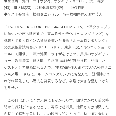
◆登壇者：池田エライザ(22)、オダギリジョー(42)、渋川清彦
(43)、健太郎(20)、片桐健滋監督(39) ※敬称略
◆ゲスト登壇者：松原タニシ（36）※事故物件住みます芸人
「TSUTAYA CREATOR’S PROGRAM FILM 2015」で準グランプリ
に輝いた企画の映画化で、事故物件の浄化（＝ロンダリング）を
職業とするヒロインの奮闘を描いた映画『ルームロンダリング』
の完成披露試写会が6月11日（月）、東京・虎ノ門のニッショーホ
ールにて開催。主演の池田エライザをはじめ、共演のオダギリジ
ョー、渋川清彦、健太郎、片桐健滋監督が舞台挨拶に登壇した。
ゲストとして映画にちなんで、“事故物件住みます芸人”の松原タニ
シも来場！ さらに、ルームロンダリングにちなんで、登壇陣がそ
れぞれ浄化したい過去を発表するなど、会場は大きな盛り上がり
を見せた。
この日はあいにくの天気にもかかわらず、開場のかなり前の時
間から行列ができるなどし、客席は超満員。池田さんは感激した
面持ちで感謝を口にし「この映画は私にとって、幼い頃に母にも