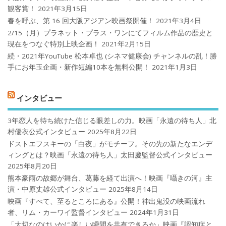
観客賞！
2021年3月15日
春を呼ぶ、第 16 回大阪アジアン映画祭開催！
2021年3月4日
2/15（月）プラネット・プラス・ワンにてフィルム作品の歴史と
現在をつなぐ特別上映企画！
2021年2月15日
続・2021年YouTube 松本卓也 (シネマ健康会) チャンネルの乱！勝
手にお年玉企画・新作短編10本を無料公開！
2021年1月3日
インタビュー
3年恋人を待ち続けた信じる眼差しの力。映画「永遠の待ち人」北
村優衣公式インタビュー
2025年8月22日
ドストエフスキーの「白夜」がモチーフ。その先の新たなエンデ
ィングとは？映画「永遠の待ち人」太田慶監督公式インタビュー
2025年8月20日
熊本豪雨の故郷が舞台、葛藤を経て出演へ！映画『囁きの河』主
演・中原丈雄公式インタビュー
2025年8月14日
映画『すべて、至るところにある』公開！神出鬼没の映画流れ
者、リム・カーワイ監督インタビュー
2024年1月31日
「大切なのはいかに楽しい瞬間を共有できるか」映画『認知症と