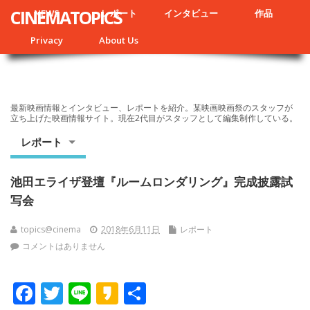
CINEMATOPICS
NEWS
レポート
インタビュー
作品
Privacy
About Us
最新映画情報とインタビュー、レポートを紹介。某映画映画祭のスタッフが
立ち上げた映画情報サイト。現在2代目がスタッフとして編集制作している。
レポート
池田エライザ登壇『ルームロンダリング』完成披露試
写会
topics@cinema
2018年6月11日
レポート
コメントはありません
F
T
Li
K
共