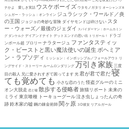
ウスケボーイズ
ナかよ 愛しき実話
ウタモノガタリ
オーシャンズ８
ジュラシック・ワールド／炎
シュガー・ラッシュ：オ​ンライン
の王国
スタ
ジョジョの奇妙な冒険 ダイヤモンドは砕けない
ー・ウォーズ／最後のジェダイ
スパイダーマン：ホームカミン
ドラゴ
デイアンドナイト
デットエンドの思い出
グ
ダンケルク
トリガール！
ファンタスティッ
ナラタージュ
ンボール超 ブロリー
ク・ビーストと黒い魔法使いの誕生
ボヘミア
ン・ラプソディ
ミッション：インポッシブル／フォールアウト
リ
万引き家族
三度
ングサイド・ストーリー
ルームロンダリング
寝
君が君で君だ
目の殺人
兄に愛されすぎて困ってます
光
ても覚めても
怪盗グルーのミニ
小さな恋のうた
散歩する侵略者
オン大脱走
旅猫リポート
未来の
恋と嘘
ミライ
東京喰種 トーキョーグール
泣き虫しょったんの奇
関ヶ原
跡
鈴木家の嘘
鋼の錬金術師
３D彼女 リアルガール