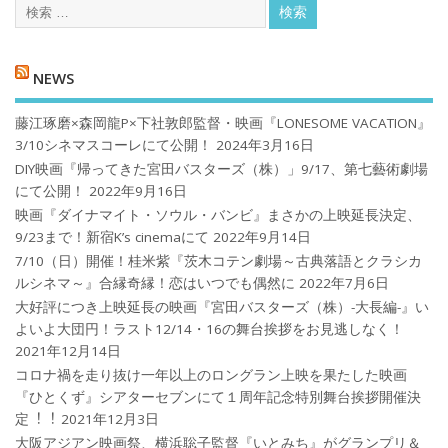
NEWS
藤江琢磨×森岡龍P×下社敦郎監督・映画『LONESOME VACATION』
3/10シネマスコーレにて公開！
2024年3月16日
DIY映画『帰ってきた宮田バスターズ（株）」9/17、第七藝術劇場
にて公開！
2022年9月16日
映画『ダイナマイト・ソウル・バンビ』まさかの上映延長決定、
9/23まで！新宿K’s cinemaにて
2022年9月14日
7/10（日）開催！桂米紫『茨木コテン劇場～古典落語とクラシカ
ルシネマ～』合縁奇縁！恋はいつでも偶然に
2022年7月6日
大好評につき上映延長の映画『宮田バスターズ（株）-大長編-』い
よいよ大団円！ラスト12/14・16の舞台挨拶をお見逃しなく！
2021年12月14日
コロナ禍を⾛り抜け⼀年以上のロングラン上映を果たした映画
『ひとくず』シアターセブンにて１周年記念特別舞台挨拶開催決
定︕︕
2021年12月3日
大阪アジアン映画祭、横浜聡子監督『いとみち』がグランプリ＆