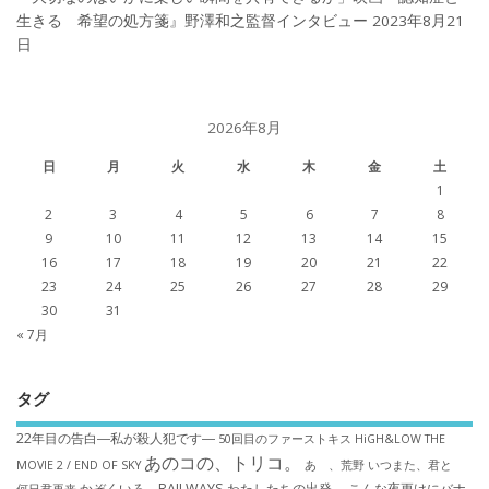
生きる 希望の処方箋』野澤和之監督インタビュー
2023年8月21
日
2026年8月
日
月
火
水
木
金
土
1
2
3
4
5
6
7
8
9
10
11
12
13
14
15
16
17
18
19
20
21
22
23
24
25
26
27
28
29
30
31
« 7月
タグ
22年目の告白―私が殺人犯です―
50回目のファーストキス
HiGH&LOW THE
あのコの、トリコ。
MOVIE 2 / END OF SKY
あゝ、荒野
いつまた、君と
かぞくいろ―RAILWAYS わたしたちの出発―
こんな夜更けにバナ
何日君再来