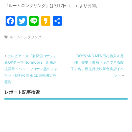
『ルームロンダリング』は7月7日（土）より公開。
F
T
Li
K
共
ac
w
n
a
有
e
itt
e
k
ルームロンダリング
b
er
a
o
o
«
テレビアニメ『名探偵コナン』
BOYS AND MEN田村侑久＆勇
新OPテーマ NormCore、新曲お
翔 登場！映画『キスできる餃
o
披露目イベントでコナン盤のジャ
子』名古屋先行上映舞台挨拶イベ
k
ケット絵柄公開 & CD発売決定を
ント
»
報告!
レポート記事検索