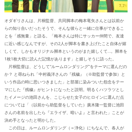
オダギリさんは、片桐監督、共同脚本の梅本竜矢さんとは以前か
らの知り合いだったそうで、そんな彼らと一緒に仕事ができるこ
とを「感無量」と語る。「梅本さんは特にサッカー仲間で、友達
に近い感じなんですが、その2人が脚本を書き上げたこと自体が嬉
しくて、しかもオリジナル脚本というのがまた嬉しくて…。脚本を
1枚1枚大切に読んだ記憶があります」と嬉しそうに語った。
片桐監督は、どうして“ルームロンダリング”をテーマに選んだの
か？ と尋ねられ「中村義洋さんの『残穢』（※助監督で参加）と
いう作品の時に思いつきました」と部屋に染みついた怨念をテー
マにした『残穢』がヒントになったと説明。明るくハツラツとし
たイメージの池田さんを、こじらせた女子のヒロインに選んだ点
については「（以前から助監督をしていた）廣木隆一監督に池田
さんの名前を出したら『エライザ、暗いよ』と言われた」ことが
決め手となったと明かした。
この日は、ルームロンダリング（＝浄化）にちなんで、各人が