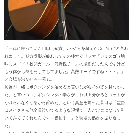
「一緒に闘っていた山田（裕貴）から″人を超えたね（笑）“と言わ
れました。朝方撮影が終わってその後すぐドラマ『ジミスゴ（地
味にスゴイ！校閲ガール・河野悦子）』の撮影だったんですけど
もう体から熱を発してしてました。高熱ボーイですね・・・。」
と会場を沸かせる一幕も。
監督が一緒にボクシングを始めると言いながらその姿を見なかっ
た、と言いつつ、ボクシングの辛さがこれ以上分かるとカットが
かけられなくなるから辞めた、という真意を知った菅田は「監督
はメイクさん他全員泣いてるような現場で一人だけ鬼になって引
いてみててくれたんです、皆拍手！」と現場の熱さを振り返っ
た。