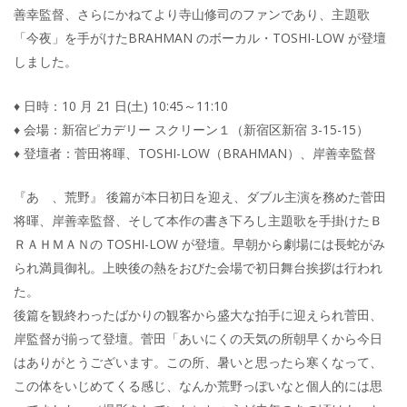
善幸監督、さらにかねてより寺山修司のファンであり、主題歌
「今夜」を手がけたBRAHMAN のボーカル・TOSHI-LOW が登壇
しました。
♦ 日時：10 月 21 日(土) 10:45～11:10
♦ 会場：新宿ピカデリー スクリーン１（新宿区新宿 3-15-15）
♦ 登壇者：菅田将暉、TOSHI-LOW（BRAHMAN）、岸善幸監督
『あゝ、荒野』 後篇が本日初日を迎え、ダブル主演を務めた菅田
将暉、岸善幸監督、そして本作の書き下ろし主題歌を手掛けたＢ
ＲＡＨＭＡＮの TOSHI-LOW が登壇。早朝から劇場には長蛇がみ
られ満員御礼。上映後の熱をおびた会場で初日舞台挨拶は行われ
た。
後篇を観終わったばかりの観客から盛大な拍手に迎えられ菅田、
岸監督が揃って登壇。菅田「あいにくの天気の所朝早くから今日
はありがとうございます。この所、暑いと思ったら寒くなって、
この体をいじめてくる感じ、なんか荒野っぽいなと個人的には思