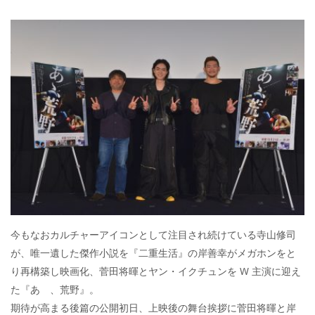
今もなおカルチャーアイコンとして注目され続けている寺山修司
が、唯一遺した傑作小説を『二重生活』の岸善幸がメガホンをと
り再構築し映画化、菅田将暉とヤン・イクチュンを W 主演に迎え
た『あゝ、荒野』。
期待が高まる後篇の公開初日、上映後の舞台挨拶に菅田将暉と岸