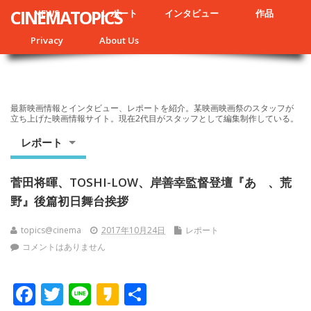
CINEMATOPICS
NEWS
レポート
インタビュー
作品
Privacy
About Us
最新映画情報とインタビュー、レポートを紹介。某映画映画祭のスタッフが
立ち上げた映画情報サイト。現在2代目がスタッフとして編集制作している。
レポート
菅田将暉、TOSHI-LOW、岸善幸監督登壇『あゝ、荒
野』後篇初日舞台挨拶
topics@cinema
2017年10月24日
レポート
コメントはありません
F
T
Li
K
共