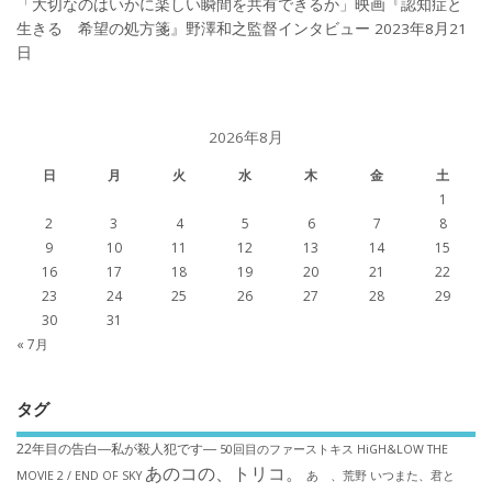
「大切なのはいかに楽しい瞬間を共有できるか」映画『認知症と
生きる 希望の処方箋』野澤和之監督インタビュー
2023年8月21
日
2026年8月
日
月
火
水
木
金
土
1
2
3
4
5
6
7
8
9
10
11
12
13
14
15
16
17
18
19
20
21
22
23
24
25
26
27
28
29
30
31
« 7月
タグ
22年目の告白―私が殺人犯です―
50回目のファーストキス
HiGH&LOW THE
あのコの、トリコ。
MOVIE 2 / END OF SKY
あゝ、荒野
いつまた、君と