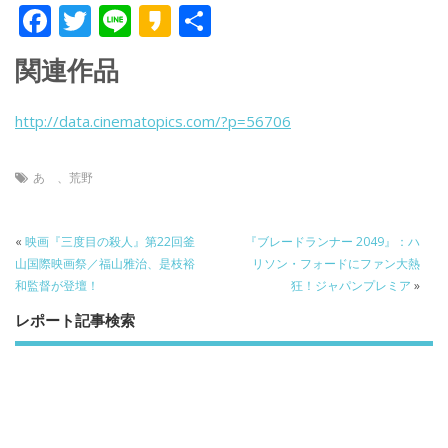
F
T
Li
K
共
ac
w
n
a
有
関連作品
e
itt
e
k
b
er
a
http://data.cinematopics.com/?p=56706
o
o
o
あゝ、荒野
k
«
映画『三度目の殺人』第22回釜
『ブレードランナー 2049』：ハ
山国際映画祭／福山雅治、是枝裕
リソン・フォードにファン大熱
和監督が登壇！
狂！ジャパンプレミア
»
レポート記事検索