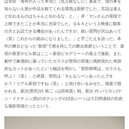
は菅田「海外の人って本当に（先入観なしに）素直で、僕の事を
知らない人達が作品を観てくれる環境は新鮮でした。言語は違え
ど伝わるものはちゃんと伝わるな、と。」岸「ヤンさんの母国で
上映できたことが本当に光栄でした。Ｑ＆Ａという上映後に観客
の方とお話できる機会があったんですが、鋭い質問が沢山あって
（笑）これからの励みになりました。」と手ごたえを語った。本
作の舞台となった″新宿“で満を持しての舞台挨拶ということで、新
宿の夜景やビル群はここ＜新宿ピカデリー＞の屋上で撮影、また
劇中で象徴的に撮っていたカラスが菅田の背後に偶然現れた奇跡
的なカットがあったという秘話を明かし「菅田将暉は、カラスも
呼ぶ！（笑）」と絶賛。菅田は「そんなシーンあったんです
か？！リアル新宿ですね（笑）」と掛け合いをみせた。後篇で描
かれる、新次(菅田)VS 裕二（山田裕貴）戦、新次 VS バリカン(ヤ
ン・イクチュン)戦のボクシングの試合シーンは５日間連続の壮絶
な撮影現場だったという。