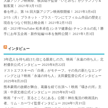
大阪アジアン映画祭、横浜聡子監督『いとみち』がグランプリ＆
観客賞！
2021年3月15日
春を呼ぶ、第 16 回大阪アジアン映画祭開催！
2021年3月4日
2/15（月）プラネット・プラス・ワンにてフィルム作品の歴史と
現在をつなぐ特別上映企画！
2021年2月15日
続・2021年YouTube 松本卓也 (シネマ健康会) チャンネルの乱！勝
手にお年玉企画・新作短編10本を無料公開！
2021年1月3日
インタビュー
3年恋人を待ち続けた信じる眼差しの力。映画「永遠の待ち人」北
村優衣公式インタビュー
2025年8月22日
ドストエフスキーの「白夜」がモチーフ。その先の新たなエンデ
ィングとは？映画「永遠の待ち人」太田慶監督公式インタビュー
2025年8月20日
熊本豪雨の故郷が舞台、葛藤を経て出演へ！映画『囁きの河』主
演・中原丈雄公式インタビュー
2025年8月14日
映画『すべて、至るところにある』公開！神出鬼没の映画流れ
者、リム・カーワイ監督インタビュー
2024年1月31日