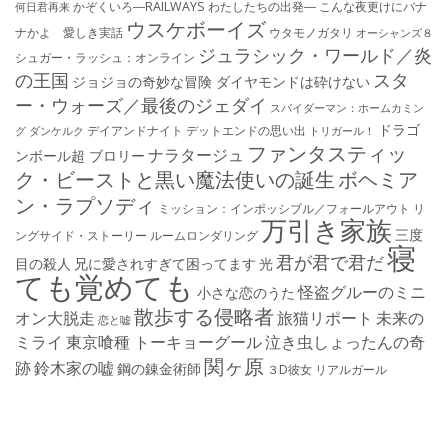
かぞくいろ―RAILWAYS わたしたちの出発―
こんな夜更けにバナ
何日君再来
ウスケボーイズ
ナかよ 愛しき実話
ウタモノガタリ
オーシャンズ８
ジュラシック・ワールド／炎
シュガー・ラッシュ：オ​ンライン
の王国
スタ
ジョジョの奇妙な冒険 ダイヤモンドは砕けない
ー・ウォーズ／最後のジェダイ
スパイダーマン：ホームカミン
ドラゴ
デイアンドナイト
デットエンドの思い出
グ
ダンケルク
トリガール！
ファンタスティッ
ナラタージュ
ンボール超 ブロリー
ク・ビーストと黒い魔法使いの誕生
ボヘミア
ン・ラプソディ
ミッション：インポッシブル／フォールアウト
リ
万引き家族
三度
ングサイド・ストーリー
ルームロンダリング
寝
君が君で君だ
目の殺人
兄に愛されすぎて困ってます
光
ても覚めても
怪盗グルーのミニ
小さな恋のうた
散歩する侵略者
オン大脱走
旅猫リポート
未来の
恋と嘘
ミライ
東京喰種 トーキョーグール
泣き虫しょったんの奇
関ヶ原
跡
鈴木家の嘘
鋼の錬金術師
３D彼女 リアルガール