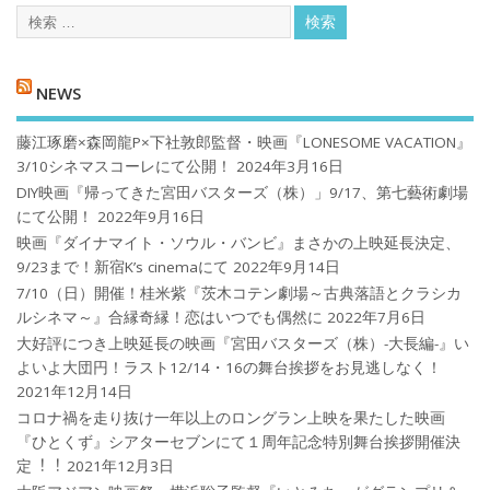
NEWS
藤江琢磨×森岡龍P×下社敦郎監督・映画『LONESOME VACATION』
3/10シネマスコーレにて公開！
2024年3月16日
DIY映画『帰ってきた宮田バスターズ（株）」9/17、第七藝術劇場
にて公開！
2022年9月16日
映画『ダイナマイト・ソウル・バンビ』まさかの上映延長決定、
9/23まで！新宿K’s cinemaにて
2022年9月14日
7/10（日）開催！桂米紫『茨木コテン劇場～古典落語とクラシカ
ルシネマ～』合縁奇縁！恋はいつでも偶然に
2022年7月6日
大好評につき上映延長の映画『宮田バスターズ（株）-大長編-』い
よいよ大団円！ラスト12/14・16の舞台挨拶をお見逃しなく！
2021年12月14日
コロナ禍を⾛り抜け⼀年以上のロングラン上映を果たした映画
『ひとくず』シアターセブンにて１周年記念特別舞台挨拶開催決
定︕︕
2021年12月3日