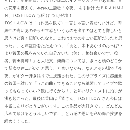
そして、新宿新次、バリカン建二のイメージカラーである赤、青
の花束を携えて、本作の主題歌「今夜」 を手掛け たＢＲＡＨＭＡ
Ｎ、TOSHI-LOW も駆 け つ け登壇！
TOSHI-LOW は「（作品を観て）一言じゃ言い表せないけど、即
興性の高いあのテラヤマ感というものを出すのはとても難しいと
思うけど良く紐解いたなと。これは１つのすごい正解だったと思
った。」と岸監督をたたえつつ、「あと、木下あかりのおっぱい
より菅田の尻をみていた自分がいた（笑）。格好良いです、役
者、菅田将暉！」と大絶賛。楽曲については、きっと頭のどこか
で新次や建二がいたと思う、と言いながら、なんとその場で「今
夜」がギター弾き語りで生披露された。このサプライズに感無量
の菅田へ対して「（この曲）できることなら練習してライブで歌
ってもらっていい？観に行くから！」と熱いリクエストに拍手が
沸き起こった。最後に菅田は「皆さん、TOSHI-LOW さん今日は
本当にありがとうございます。この作品が大好きです。どんどん
広めて頂けるとうれしいです。」と万感の思いを込め舞台挨拶を
締めくくった。