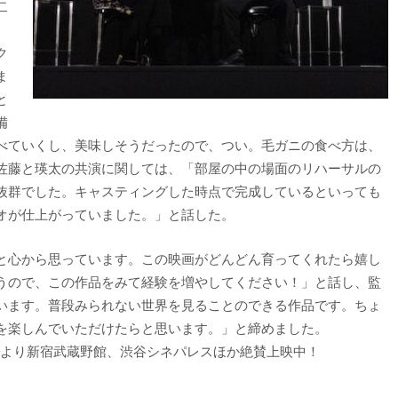
二
ク
ま
と
備
べていくし、美味しそうだったので、つい。毛ガニの食べ方は、
佐藤と瑛太の共演に関しては、「部屋の中の場面のリハーサルの
抜群でした。キャスティングした時点で完成しているといっても
オが仕上がっていました。」と話した。
と心から思っています。この映画がどんどん育ってくれたら嬉し
うので、この作品をみて経験を増やしてください！」と話し、監
います。普段みられない世界を見ることのできる作品です。ちょ
を楽しんでいただけたらと思います。」と締めました。
）より新宿武蔵野館、渋谷シネパレスほか絶賛上映中！