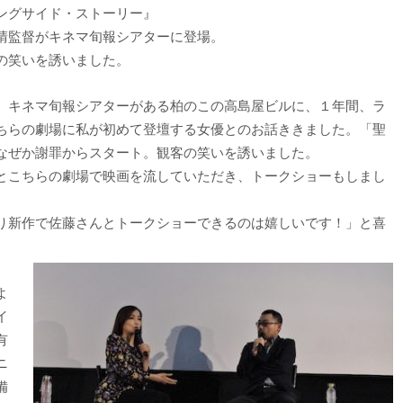
ングサイド・ストーリー』
晴監督がキネマ旬報シアターに登場。
の笑いを誘いました。
、キネマ旬報シアターがある柏のこの高島屋ビルに、１年間、ラ
ちらの劇場に私が初めて登壇する女優とのお話ききました。「聖
なぜか謝罪からスタート。観客の笑いを誘いました。
とこちらの劇場で映画を流していただき、トークショーもしまし
り新作で佐藤さんとトークショーできるのは嬉しいです！」と喜
よ
イ
有
ニ
備