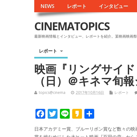
NEWS
レポート
インタビュー
CINEMATOPICS
最新映画情報とインタビュー、レポートを紹介。某映画映画祭
レポート
映画『リングサイド
（日）＠キネマ旬報
topics@cinema
2017年10月16日
レポート
F
T
Li
K
共
ac
w
n
a
有
日本アカデミー賞、ブルーリボン賞など数々の映
e
itt
e
k
賞を総なめにした大ヒット映画『百円の恋』から