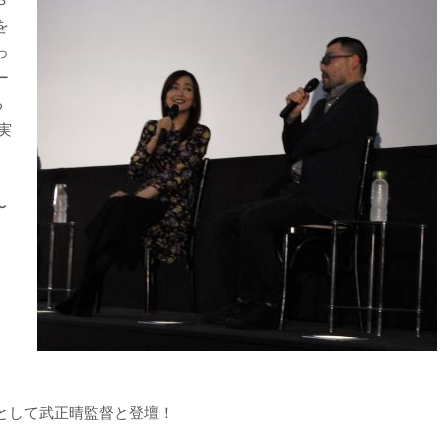
を
っ
ー
る
実
〜
）
として武正晴監督と登壇！