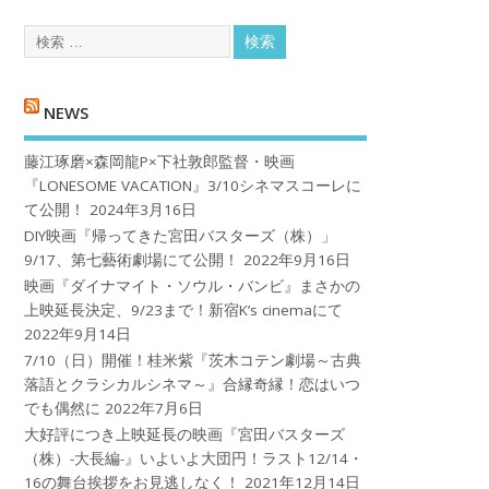
NEWS
藤江琢磨×森岡龍P×下社敦郎監督・映画
『LONESOME VACATION』3/10シネマスコーレに
て公開！
2024年3月16日
DIY映画『帰ってきた宮田バスターズ（株）」
9/17、第七藝術劇場にて公開！
2022年9月16日
映画『ダイナマイト・ソウル・バンビ』まさかの
上映延長決定、9/23まで！新宿K’s cinemaにて
2022年9月14日
7/10（日）開催！桂米紫『茨木コテン劇場～古典
落語とクラシカルシネマ～』合縁奇縁！恋はいつ
でも偶然に
2022年7月6日
大好評につき上映延長の映画『宮田バスターズ
（株）-大長編-』いよいよ大団円！ラスト12/14・
16の舞台挨拶をお見逃しなく！
2021年12月14日