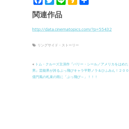
F
T
Li
K
共
ac
w
n
a
有
関連作品
e
itt
e
k
b
er
a
http://data.cinematopics.com/?p=55432
o
o
o
リングサイド・ストーリー
k
«
トム・クルーズ主演作『バリー・シール／アメリカをはめた
男』芸能界が誇るぶっ飛びキャラ平野ノラ＆ひふみん！２００
億円風の札束の雨に「ぶっ飛び～」！！！