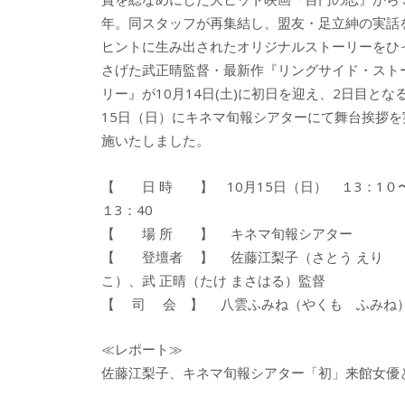
b
er
a
年。同スタッフが再集結し、盟友・足立紳の実話
o
o
ヒントに生み出されたオリジナルストーリーをひ
o
さげた武正晴監督・最新作『リングサイド・スト
リー』が10月14日(土)に初日を迎え、2日目とな
k
15日（日）にキネマ旬報シアターにて舞台挨拶を
施いたしました。
【 日 時 】 10月15日（日） １3：1０
１3：40
【 場 所 】 キネマ旬報シアター
【 登壇者 】 佐藤江梨子（さとう えり
こ）、武 正晴（たけ まさはる）監督
【 司 会 】 八雲ふみね（やくも ふみね
≪レポート≫
佐藤江梨子、キネマ旬報シアター「初」来館女優