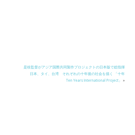
是枝監督がアジア国際共同製作プロジェクトの日本版で総指揮
日本、タイ、台湾 それぞれの十年後の社会を描く 「十年
Ten Years International Project」
»