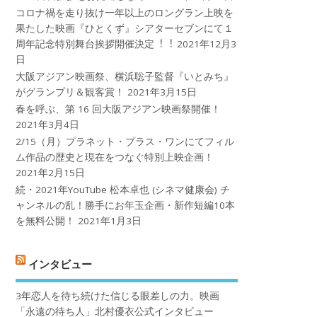
コロナ禍を⾛り抜け⼀年以上のロングラン上映を
果たした映画『ひとくず』シアターセブンにて１
周年記念特別舞台挨拶開催決定︕︕
2021年12月3
日
大阪アジアン映画祭、横浜聡子監督『いとみち』
がグランプリ＆観客賞！
2021年3月15日
春を呼ぶ、第 16 回大阪アジアン映画祭開催！
2021年3月4日
2/15（月）プラネット・プラス・ワンにてフィル
ム作品の歴史と現在をつなぐ特別上映企画！
2021年2月15日
続・2021年YouTube 松本卓也 (シネマ健康会) チ
ャンネルの乱！勝手にお年玉企画・新作短編10本
を無料公開！
2021年1月3日
インタビュー
3年恋人を待ち続けた信じる眼差しの力。映画
「永遠の待ち人」北村優衣公式インタビュー