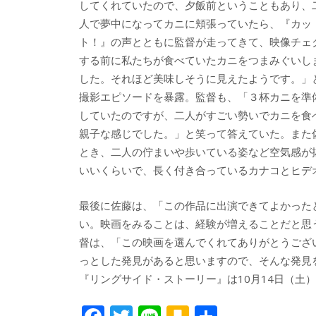
してくれていたので、夕飯前ということもあり、
人で夢中になってカニに頬張っていたら、『カッ
ト！』の声とともに監督が走ってきて、映像チェ
する前に私たちが食べていたカニをつまみぐいし
した。それほど美味しそうに見えたようです。」
撮影エピソードを暴露。監督も、「３杯カニを準
していたのですが、二人がすごい勢いでカニを食
親子な感じでした。」と笑って答えていた。また
とき、二人の佇まいや歩いている姿など空気感が
いいくらいで、長く付き合っているカナコとヒデ
最後に佐藤は、「この作品に出演できてよかった
い。映画をみることは、経験が増えることだと思
督は、「この映画を選んでくれてありがとうござ
っとした発見があると思いますので、そんな発見
『リングサイド・ストーリー』は10月14日（土