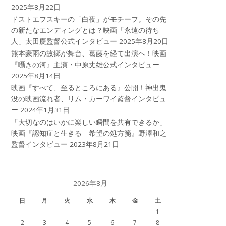
2025年8月22日
ドストエフスキーの「白夜」がモチーフ。その先
の新たなエンディングとは？映画「永遠の待ち
人」太田慶監督公式インタビュー
2025年8月20日
熊本豪雨の故郷が舞台、葛藤を経て出演へ！映画
『囁きの河』主演・中原丈雄公式インタビュー
2025年8月14日
映画『すべて、至るところにある』公開！神出鬼
没の映画流れ者、リム・カーワイ監督インタビュ
ー
2024年1月31日
「大切なのはいかに楽しい瞬間を共有できるか」
映画『認知症と生きる 希望の処方箋』野澤和之
監督インタビュー
2023年8月21日
2026年8月
日
月
火
水
木
金
土
1
2
3
4
5
6
7
8