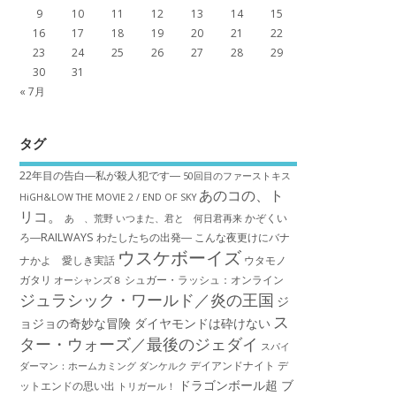
9
10
11
12
13
14
15
16
17
18
19
20
21
22
23
24
25
26
27
28
29
30
31
« 7月
タグ
22年目の告白―私が殺人犯です―
50回目のファーストキス
あのコの、ト
HiGH&LOW THE MOVIE 2 / END OF SKY
リコ。
かぞくい
あゝ、荒野
いつまた、君と 何日君再来
ろ―RAILWAYS わたしたちの出発―
こんな夜更けにバナ
ウスケボーイズ
ナかよ 愛しき実話
ウタモノ
ガタリ
シュガー・ラッシュ：オ​ンライン
オーシャンズ８
ジュラシック・ワールド／炎の王国
ジ
ス
ョジョの奇妙な冒険 ダイヤモンドは砕けない
ター・ウォーズ／最後のジェダイ
スパイ
デイアンドナイト
デ
ダーマン：ホームカミング
ダンケルク
ドラゴンボール超 ブ
ットエンドの思い出
トリガール！