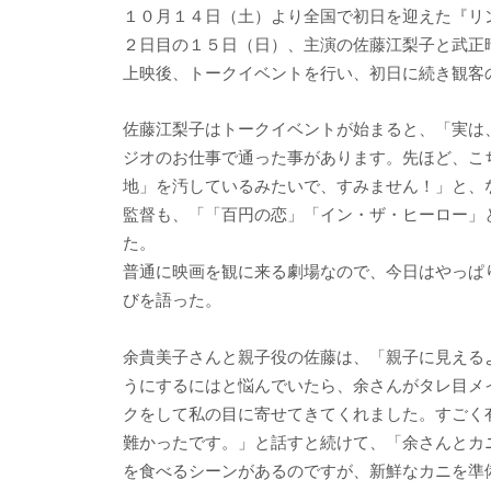
１０月１４日（土）より全国で初日を迎えた『リ
２日目の１５日（日）、主演の佐藤江梨子と武正
上映後、トークイベントを行い、初日に続き観客
佐藤江梨子はトークイベントが始まると、「実は
ジオのお仕事で通った事があります。先ほど、こ
地」を汚しているみたいで、すみません！」と、
監督も、「「百円の恋」「イン・ザ・ヒーロー」
た。
普通に映画を観に来る劇場なので、今日はやっぱ
びを語った。
余貴美子さんと親子役の佐藤は、「親子に見える
うにするにはと悩んでいたら、余さんがタレ目メ
クをして私の目に寄せてきてくれました。すごく
難かったです。」と話すと続けて、「余さんとカ
を食べるシーンがあるのですが、新鮮なカニを準