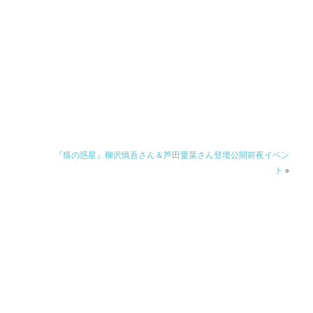
『猿の惑星』柳沢慎吾さん＆芦田愛菜さん登壇公開前夜イベン
ト
»