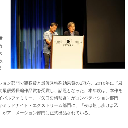
イ
世
カ
ス
数
認
ョン部門で観客賞と最優秀特殊効果賞の2冠を、2016年に『君
で最優秀長編作品賞を受賞し、話題となった。本年度は、本作を
イバルファミリー』（矢口史靖監督）がコンペティション部門
がミッドナイト・エクストリーム部門に、『夜は短し歩けよ乙
）がアニメーション部門に正式出品されている。