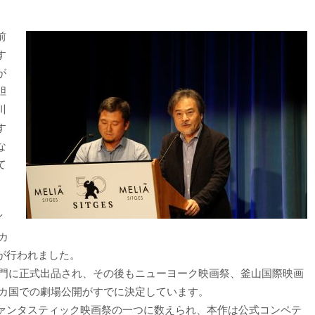
前
す
が
胆
川
す
な
て
イ
カ
が行われました。
部門に正式出品され、その後もニューヨーク映画祭、釜山国際映画
5カ国での劇場公開がすでに決定しています。
ァンタスティック映画祭の一つに数えられ、本作は公式コンペテ