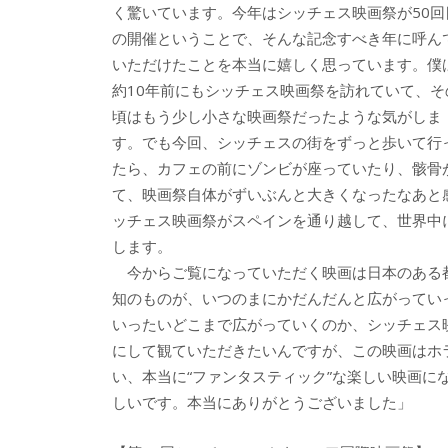
く驚いています。今年はシッチェス映画祭が50回
の開催ということで、そんな記念すべき年に呼ん
いただけたことを本当に嬉しく思っています。僕
約10年前にもシッチェス映画祭を訪れていて、そ
頃はもう少し小さな映画祭だったような気がしま
す。でも今回、シッチェスの街をずっと歩いて行
たら、カフェの前にゾンビが座っていたり、骸骨
て、映画祭自体がずいぶんと大きくなったなあと
ッチェス映画祭がスペインを通り越して、世界中
します。
今からご覧になっていただく映画は日本のある
知のものが、いつのまにかだんだんと広がってい
いったいどこまで広がっていくのか、シッチェス
にして観ていただきたいんですが、この映画はホ
い、本当に“ファンタスティック”な楽しい映画
しいです。本当にありがとうございました」