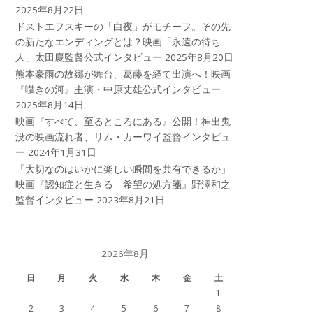
2025年8月22日
ドストエフスキーの「白夜」がモチーフ。その先
の新たなエンディングとは？映画「永遠の待ち
人」太田慶監督公式インタビュー
2025年8月20日
熊本豪雨の故郷が舞台、葛藤を経て出演へ！映画
『囁きの河』主演・中原丈雄公式インタビュー
2025年8月14日
映画『すべて、至るところにある』公開！神出鬼
没の映画流れ者、リム・カーワイ監督インタビュ
ー
2024年1月31日
「大切なのはいかに楽しい瞬間を共有できるか」
映画『認知症と生きる 希望の処方箋』野澤和之
監督インタビュー
2023年8月21日
2026年8月
日
月
火
水
木
金
土
1
2
3
4
5
6
7
8