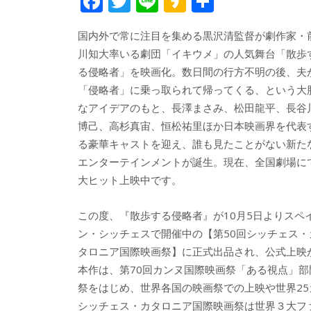
F
T
Li
K
共
ac
w
n
a
有
国内外で常に注目を集める黒沢清監督が劇作家・
e
itt
e
k
川知大率いる劇団「イキウメ」の人気舞台「散歩
b
er
a
る侵略者」を映画化。数日間の行方不明の後、夫
o
o
「侵略者」に乗っ取られて帰ってくる、という大
o
なアイデアのもと、長澤まさみ、松田龍平、長谷
博己、高杉真宙、恒松祐里ほか日本映画界を代表
k
る豪華キャストを迎え、誰も見たことがない新た
エンターテインメントが誕生。現在、全国劇場に
大ヒット上映中です。
この度、『散歩する侵略者』が10月5日よりスペ
ン・シッチェスで開催中の【第50回シッチェス・
タロニア国際映画祭】に正式出品され、公式上映
本作は、第70回カンヌ国際映画祭「ある視点」
祭をはじめ、世界各国の映画祭での上映や世界2
シッチェス・カタロニア国際映画祭は世界３大フ