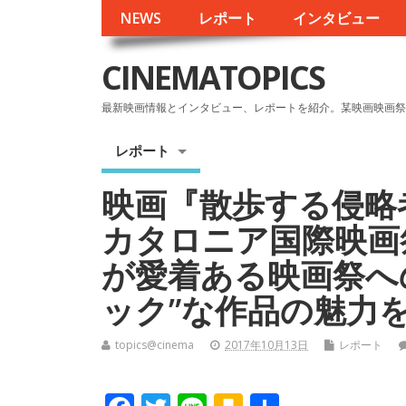
NEWS
レポート
インタビュー
CINEMATOPICS
最新映画情報とインタビュー、レポートを紹介。某映画映画祭
レポート
映画『散歩する侵略者
カタロニア国際映画
が愛着ある映画祭へ
ック”な作品の魅力
topics@cinema
2017年10月13日
レポート