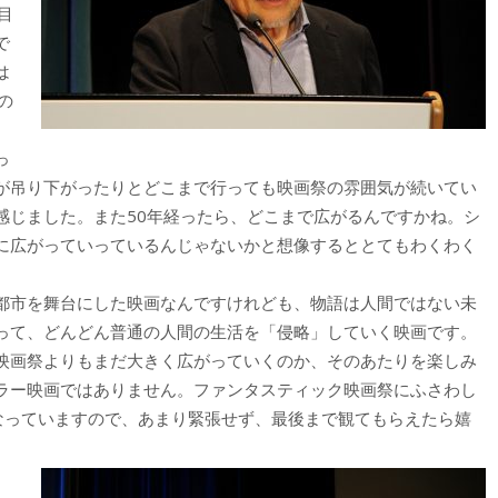
目
で
は
の
っ
が吊り下がったりとどこまで行っても映画祭の雰囲気が続いてい
感じました。また50年経ったら、どこまで広がるんですかね。シ
に広がっていっているんじゃないかと想像するととてもわくわく
都市を舞台にした映画なんですけれども、物語は人間ではない未
って、どんどん普通の人間の生活を「侵略」していく映画です。
映画祭よりもまだ大きく広がっていくのか、そのあたりを楽しみ
ラー映画ではありません。ファンタスティック映画祭にふさわし
になっていますので、あまり緊張せず、最後まで観てもらえたら嬉