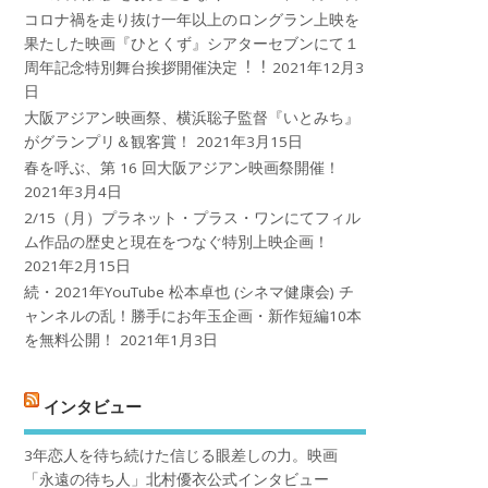
コロナ禍を⾛り抜け⼀年以上のロングラン上映を
果たした映画『ひとくず』シアターセブンにて１
周年記念特別舞台挨拶開催決定︕︕
2021年12月3
日
大阪アジアン映画祭、横浜聡子監督『いとみち』
がグランプリ＆観客賞！
2021年3月15日
春を呼ぶ、第 16 回大阪アジアン映画祭開催！
2021年3月4日
2/15（月）プラネット・プラス・ワンにてフィル
ム作品の歴史と現在をつなぐ特別上映企画！
2021年2月15日
続・2021年YouTube 松本卓也 (シネマ健康会) チ
ャンネルの乱！勝手にお年玉企画・新作短編10本
を無料公開！
2021年1月3日
インタビュー
3年恋人を待ち続けた信じる眼差しの力。映画
「永遠の待ち人」北村優衣公式インタビュー