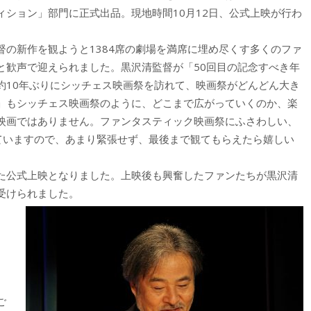
ション」部門に正式出品。現地時間10月12日、公式上映が行わ
の新作を観ようと1384席の劇場を満席に埋め尽くす多くのファ
と歓声で迎えられました。黒沢清監督が「50回目の記念すべき年
約10年ぶりにシッチェス映画祭を訪れて、映画祭がどんどん大き
」もシッチェス映画祭のように、どこまで広がっていくのか、楽
映画ではありません。ファンタスティック映画祭にふさわしい、
っていますので、あまり緊張せず、最後まで観てもらえたら嬉しい
た公式上映となりました。上映後も興奮したファンたちが黒沢清
受けられました。
ご