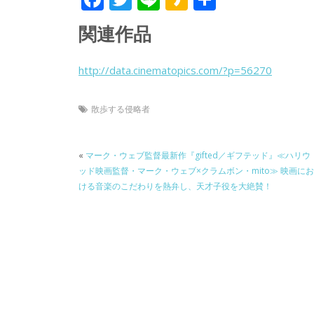
ac
w
n
a
有
関連作品
e
itt
e
k
b
er
a
http://data.cinematopics.com/?p=56270
o
o
o
散歩する侵略者
k
«
マーク・ウェブ監督最新作『gifted／ギフテッド』≪ハリウ
ッド映画監督・マーク・ウェブ×クラムボン・mito≫ 映画にお
ける音楽のこだわりを熱弁し、天才子役を大絶賛！