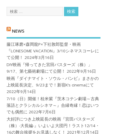
NEWS
藤江琢磨×森岡龍P×下社敦郎監督・映画
『LONESOME VACATION』3/10シネマスコーレに
て公開！
2024年3月16日
DIY映画『帰ってきた宮田バスターズ（株）」
9/17、第七藝術劇場にて公開！
2022年9月16日
映画『ダイナマイト・ソウル・バンビ』まさかの
上映延長決定、9/23まで！新宿K’s cinemaにて
2022年9月14日
7/10（日）開催！桂米紫『茨木コテン劇場～古典
落語とクラシカルシネマ～』合縁奇縁！恋はいつ
でも偶然に
2022年7月6日
大好評につき上映延長の映画『宮田バスターズ
（株）-大長編-』いよいよ大団円！ラスト12/14・
16の舞台挨拶をお見逃しなく！
2021年12月14日