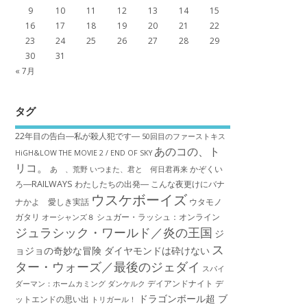
9
10
11
12
13
14
15
16
17
18
19
20
21
22
23
24
25
26
27
28
29
30
31
« 7月
タグ
22年目の告白―私が殺人犯です―
50回目のファーストキス
あのコの、ト
HiGH&LOW THE MOVIE 2 / END OF SKY
リコ。
かぞくい
あゝ、荒野
いつまた、君と 何日君再来
ろ―RAILWAYS わたしたちの出発―
こんな夜更けにバナ
ウスケボーイズ
ナかよ 愛しき実話
ウタモノ
ガタリ
シュガー・ラッシュ：オ​ンライン
オーシャンズ８
ジュラシック・ワールド／炎の王国
ジ
ス
ョジョの奇妙な冒険 ダイヤモンドは砕けない
ター・ウォーズ／最後のジェダイ
スパイ
デイアンドナイト
デ
ダーマン：ホームカミング
ダンケルク
ドラゴンボール超 ブ
ットエンドの思い出
トリガール！