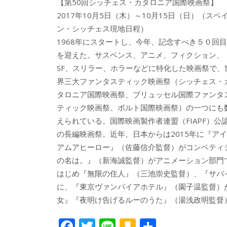
【第50回シッチェス・カタロニア国際映画祭】
2017年10月5日（木）～10月15日（日）（スペ
ン・シッチェス現地日程）
1968年にスタートし、今年、記念すべき５０回目
を迎えた。サスペンス、アニメ、フィクション、
SF、スリラー、ホラーなどに特化した映画祭で、
界三大ファンタスティック映画祭（シッチェス・
タロニア国際映画祭、ブリュッセル国際ファンタ
ティック映画祭、ポルト国際映画祭）の一つにも
えられている。国際映画製作者連盟（FIAPF）公
の長編映画祭。近年、日本からは2015年に『アイ
アムアヒーロー』（佐藤信介監督）がコンペティシ
の名は。』（新海誠監督）がアニメーション部門
はじめ『無限の住人』（三池崇史監督）、『サバ
に、『東京ヴァンパイアホテル』（園子温監督）
女』『夜明け告げるルーのうた』（湯浅政明監督
F
T
Li
K
共