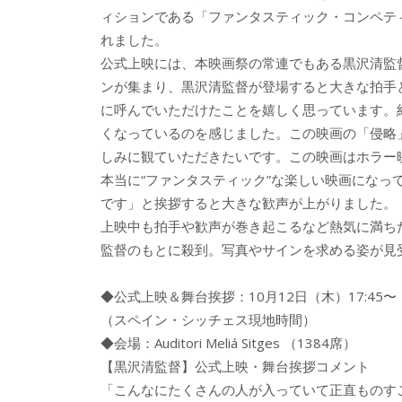
ィションである「ファンタスティック・コンペティ
れました。
公式上映には、本映画祭の常連でもある黒沢清監督
ンが集まり、黒沢清監督が登場すると大きな拍手
に呼んでいただけたことを嬉しく思っています。
くなっているのを感じました。この映画の「侵略
しみに観ていただきたいです。この映画はホラー
本当に“ファンタスティック”な楽しい映画にな
です」と挨拶すると大きな歓声が上がりました。
上映中も拍手や歓声が巻き起こるなど熱気に満ち
監督のもとに殺到。写真やサインを求める姿が見
◆公式上映＆舞台挨拶：10月12日（木）17:45〜
（スペイン・シッチェス現地時間）
◆会場：Auditori Meliá Sitges （1384席）
【黒沢清監督】公式上映・舞台挨拶コメント
「こんなにたくさんの人が入っていて正直ものす