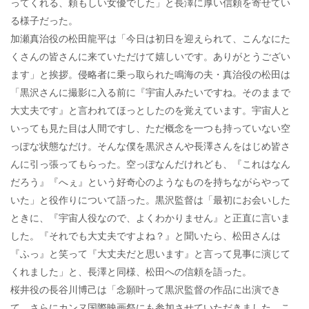
ってくれる、頼もしい女優でした」と長澤に厚い信頼を寄せてい
る様子だった。
加瀬真治役の松田龍平は「今日は初日を迎えられて、こんなにた
くさんの皆さんに来ていただけて嬉しいです。ありがとうござい
ます」と挨拶。侵略者に乗っ取られた鳴海の夫・真治役の松田は
「黒沢さんに撮影に入る前に『宇宙人みたいですね。そのままで
大丈夫です』と言われてほっとしたのを覚えています。宇宙人と
いっても見た目は人間ですし、ただ概念を一つも持っていない空
っぽな状態なだけ。そんな僕を黒沢さんや長澤さんをはじめ皆さ
んに引っ張ってもらった。空っぽなんだけれども、『これはなん
だろう』『へぇ』という好奇心のようなものを持ちながらやって
いた」と役作りについて語った。黒沢監督は「最初にお会いした
ときに、『宇宙人役なので、よくわかりません』と正直に言いま
した。『それでも大丈夫ですよね？』と聞いたら、松田さんは
『ふっ』と笑って『大丈夫だと思います』と言って見事に演じて
くれました」と、長澤と同様、松田への信頼を語った。
桜井役の長谷川博己は「念願叶って黒沢監督の作品に出演でき
て、さらにカンヌ国際映画祭にも参加させていただきました。こ