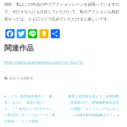
恒松：私はこの作品の中でアクションシーンを頑張っていますの
で、ぜひそちらにも注目していただいて、私のアクションも格好
良かったな、とも口コミで広めていただけると嬉しいです。
F
T
Li
K
共
ac
w
n
a
有
関連作品
e
itt
e
k
b
er
a
http://data.cinematopics.com/?p=56270
o
o
o
散歩する侵略者
k
«
ノーラン監督最高傑作！ 「爆
豪華な登壇者を迎えて「京都国際
音」 なのに 「無音が見どこ
映画祭2017」開催概要発表会見
ろ」！？ 発売から２分でチケッ
を開催！ オープニングセレモニ
ト即完売！ディープなノーラン愛
ーは西本願寺南能舞台で！！
»
が爆発！！トーク開催