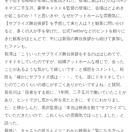
を予想する模様が全国に生配信された。会場に選ばれたのは109シ
ネマズ二子玉川。豪華キャスト＆監督の登場に、会場はどよめき
が起こるのか！？と思いきや、なぜかアットホームな雰囲気に。
【サプライズ舞台挨拶】を予想して来た人は？と観客に問いかけ
ると、多くの人が手を挙げた。公式Twitterなどのヒントを頼りに
きた観客がほとんどで、中には新宿の舞台挨拶から続けて参加し
たファンも。
長澤は「こういったサプライズ舞台挨拶をするのははじめてで、
ドキドキしていたのですが、結構アットホームな感じで、会った
ことがあるような気がして嬉しいです」と感想をコメントし、松
田も「確かにサプライズ感は・・・。でも、逆にドキドキしてい
たのでこのくらいの感じがすごくありがたいですよね」と賛同。
長谷川は「役者をする前に、1年間、二子玉川で働いていたことが
あり、ヒントで少し窓から外を見たときに、すぐにわかりまし
た」と懐かしんだ。黒沢監督は「本当は映画を観て“サプライズ”し
ていただきたいので、これくらいの雰囲気でほっとしました」と
語った。
最後に、キャストの皆さんよりこれから映画をご覧になる方へメ