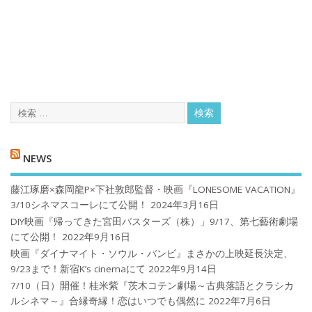
NEWS
藤江琢磨×森岡龍P×下社敦郎監督・映画『LONESOME VACATION』
3/10シネマスコーレにて公開！
2024年3月16日
DIY映画『帰ってきた宮田バスターズ（株）」9/17、第七藝術劇場
にて公開！
2022年9月16日
映画『ダイナマイト・ソウル・バンビ』まさかの上映延長決定、
9/23まで！新宿K’s cinemaにて
2022年9月14日
7/10（日）開催！桂米紫『茨木コテン劇場～古典落語とクラシカ
ルシネマ～』合縁奇縁！恋はいつでも偶然に
2022年7月6日