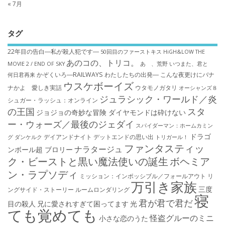
« 7月
タグ
22年目の告白―私が殺人犯です―
50回目のファーストキス
HiGH&LOW THE
あのコの、トリコ。
MOVIE 2 / END OF SKY
あゝ、荒野
いつまた、君と
かぞくいろ―RAILWAYS わたしたちの出発―
こんな夜更けにバナ
何日君再来
ウスケボーイズ
ナかよ 愛しき実話
ウタモノガタリ
オーシャンズ８
ジュラシック・ワールド／炎
シュガー・ラッシュ：オ​ンライン
の王国
スタ
ジョジョの奇妙な冒険 ダイヤモンドは砕けない
ー・ウォーズ／最後のジェダイ
スパイダーマン：ホームカミン
ドラゴ
デイアンドナイト
デットエンドの思い出
グ
ダンケルク
トリガール！
ファンタスティッ
ナラタージュ
ンボール超 ブロリー
ク・ビーストと黒い魔法使いの誕生
ボヘミア
ン・ラプソディ
ミッション：インポッシブル／フォールアウト
リ
万引き家族
三度
ングサイド・ストーリー
ルームロンダリング
寝
君が君で君だ
目の殺人
兄に愛されすぎて困ってます
光
ても覚めても
怪盗グルーのミニ
小さな恋のうた