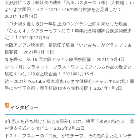
大好評につき上映延長の映画『宮田バスターズ（株）-大長編-』い
よいよ大団円！ラスト12/14・16の舞台挨拶をお見逃しなく！
2021年12月14日
コロナ禍を⾛り抜け⼀年以上のロングラン上映を果たした映画
『ひとくず』シアターセブンにて１周年記念特別舞台挨拶開催決
定︕︕
2021年12月3日
大阪アジアン映画祭、横浜聡子監督『いとみち』がグランプリ＆
観客賞！
2021年3月15日
春を呼ぶ、第 16 回大阪アジアン映画祭開催！
2021年3月4日
2/15（月）プラネット・プラス・ワンにてフィルム作品の歴史と
現在をつなぐ特別上映企画！
2021年2月15日
続・2021年YouTube 松本卓也 (シネマ健康会) チャンネルの乱！勝
手にお年玉企画・新作短編10本を無料公開！
2021年1月3日
インタビュー
3年恋人を待ち続けた信じる眼差しの力。映画「永遠の待ち人」北
村優衣公式インタビュー
2025年8月22日
ドストエフスキーの「白夜」がモチーフ。その先の新たなエンデ