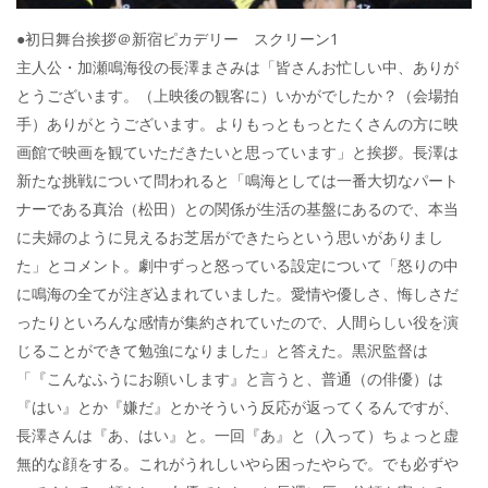
●初日舞台挨拶＠新宿ピカデリー スクリーン1
主人公・加瀬鳴海役の長澤まさみは「皆さんお忙しい中、ありが
とうございます。（上映後の観客に）いかがでしたか？（会場拍
手）ありがとうございます。よりもっともっとたくさんの方に映
画館で映画を観ていただきたいと思っています」と挨拶。長澤は
新たな挑戦について問われると「鳴海としては一番大切なパート
ナーである真治（松田）との関係が生活の基盤にあるので、本当
に夫婦のように見えるお芝居ができたらという思いがありまし
た」とコメント。劇中ずっと怒っている設定について「怒りの中
に鳴海の全てが注ぎ込まれていました。愛情や優しさ、悔しさだ
ったりといろんな感情が集約されていたので、人間らしい役を演
じることができて勉強になりました」と答えた。黒沢監督は
「『こんなふうにお願いします』と言うと、普通（の俳優）は
『はい』とか『嫌だ』とかそういう反応が返ってくるんですが、
長澤さんは『あ、はい』と。一回『あ』と（入って）ちょっと虚
無的な顔をする。これがうれしいやら困ったやらで。でも必ずや