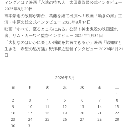
ィングとは？映画「永遠の待ち人」太田慶監督公式インタビュー
2025年8月20日
熊本豪雨の故郷が舞台、葛藤を経て出演へ！映画『囁きの河』主
演・中原丈雄公式インタビュー
2025年8月14日
映画『すべて、至るところにある』公開！神出鬼没の映画流れ
者、リム・カーワイ監督インタビュー
2024年1月31日
「大切なのはいかに楽しい瞬間を共有できるか」映画『認知症と
生きる 希望の処方箋』野澤和之監督インタビュー
2023年8月21
日
2026年8月
日
月
火
水
木
金
土
1
2
3
4
5
6
7
8
9
10
11
12
13
14
15
16
17
18
19
20
21
22
23
24
25
26
27
28
29
30
31