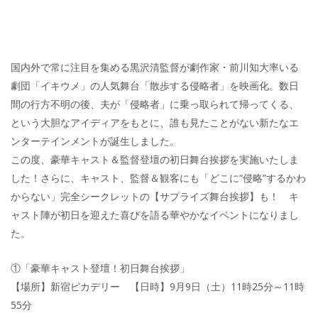
国内外で常に注目を集める黒沢清監督が劇作家・前川知大率いる
劇団「イキウメ」の人気舞台「散歩する侵略者」を映画化。数日
間の行方不明の後、夫が「侵略者」に乗っ取られて帰ってくる、
という大胆なアイディアをもとに、誰も見たことがない新たなエ
ンターテインメントが誕生しました。
この度、豪華キャスト＆監督登壇の初日舞台挨拶を実施いたしま
した！さらに、キャスト、監督＆観客にも「どこに“侵略”するかわ
からない」完全シークレットの【サプライズ舞台挨拶】も！ キ
ャスト陣が初日を迎えた喜びを語る華やかなイベントになりまし
た。
①「豪華キャスト登壇！初日舞台挨拶」
【場所】新宿ピカデリー 【日時】9月9日（土）11時25分～11時
55分