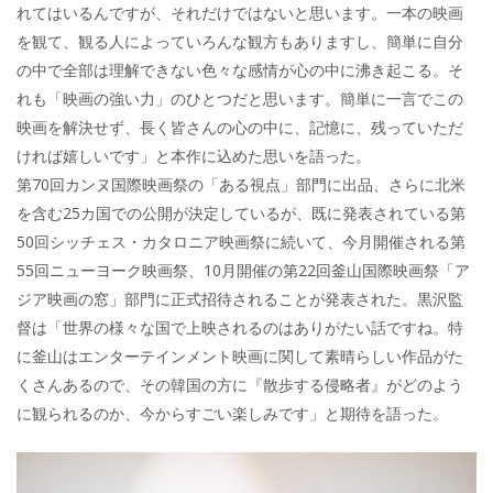
れてはいるんですが、それだけではないと思います。一本の映画
を観て、観る人によっていろんな観方もありますし、簡単に自分
の中で全部は理解できない色々な感情が心の中に沸き起こる。そ
れも「映画の強い力」のひとつだと思います。簡単に一言でこの
映画を解決せず、長く皆さんの心の中に、記憶に、残っていただ
ければ嬉しいです」と本作に込めた思いを語った。
第70回カンヌ国際映画祭の「ある視点」部門に出品、さらに北米
を含む25カ国での公開が決定しているが、既に発表されている第
50回シッチェス・カタロニア映画祭に続いて、今月開催される第
55回ニューヨーク映画祭、10月開催の第22回釜山国際映画祭「ア
ジア映画の窓」部門に正式招待されることが発表された。黒沢監
督は「世界の様々な国で上映されるのはありがたい話ですね。特
に釜山はエンターテインメント映画に関して素晴らしい作品がた
くさんあるので、その韓国の方に『散歩する侵略者』がどのよう
に観られるのか、今からすごい楽しみです」と期待を語った。