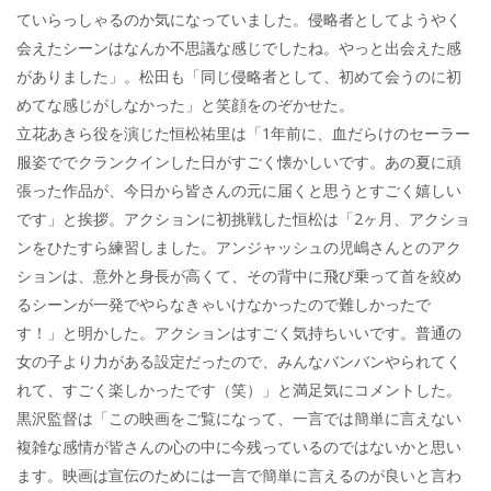
ていらっしゃるのか気になっていました。侵略者としてようやく
会えたシーンはなんか不思議な感じでしたね。やっと出会えた感
がありました」。松田も「同じ侵略者として、初めて会うのに初
めてな感じがしなかった」と笑顔をのぞかせた。
立花あきら役を演じた恒松祐里は「1年前に、血だらけのセーラー
服姿ででクランクインした日がすごく懐かしいです。あの夏に頑
張った作品が、今日から皆さんの元に届くと思うとすごく嬉しい
です」と挨拶。アクションに初挑戦した恒松は「2ヶ月、アクショ
ンをひたすら練習しました。アンジャッシュの児嶋さんとのアク
ションは、意外と身長が高くて、その背中に飛び乗って首を絞め
るシーンが一発でやらなきゃいけなかったので難しかったで
す！」と明かした。アクションはすごく気持ちいいです。普通の
女の子より力がある設定だったので、みんなバンバンやられてく
れて、すごく楽しかったです（笑）」と満足気にコメントした。
黒沢監督は「この映画をご覧になって、一言では簡単に言えない
複雑な感情が皆さんの心の中に今残っているのではないかと思い
ます。映画は宣伝のためには一言で簡単に言えるのが良いと言わ