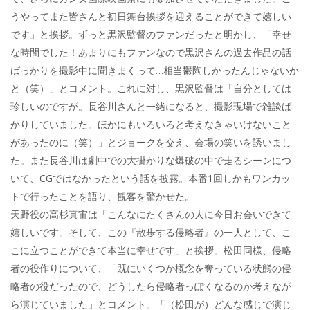
うやってまた皆さんと初日舞台挨拶を迎えることができて嬉しい
です」と挨拶。ずっと黒沢監督のファンだったと明かし、「幸せ
な時間でした！あまりにもファンなので黒沢さんの過去作品の話
ばっかりを撮影中に聞きまくって…相当鬱陶しかったんじゃないか
と（笑）」とコメント。これに対し、黒沢監督は「自分としては
珍しいのですが。長谷川さんと一緒になると、撮影現場で雑談ば
かりしていました。ほかにもいろいろと考えなきゃいけないこと
があったのに（笑）」とジョークを交え、会場の笑いを誘いまし
た。また長谷川は劇中での大掛かりな爆破の中で走るシーンにつ
いて、CGではなかったという話を披露。本番1回しかもワンカッ
トで行ったことを語り、観客を驚かせた。
天野役の高杉真宙は「こんなにたくさんの人に今日お会いできて
嬉しいです。そして、この『散歩する侵略者』の一人として、こ
こに立つことができて本当に幸せです」と挨拶。松田同様、侵略
者の役作りについて、「既にいくつか概念を奪っている状態の侵
略者の役だったので、どうしたら侵略者っぽくなるのか考えなが
ら演じていました」とコメント。「（松田が）どんな感じで演じ