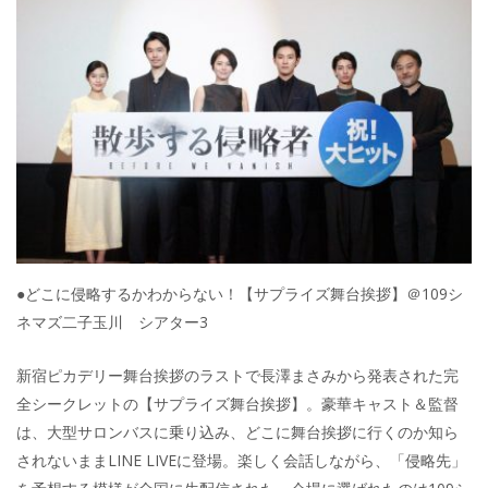
●どこに侵略するかわからない！【サプライズ舞台挨拶】＠109シ
ネマズ二子玉川 シアター3
新宿ピカデリー舞台挨拶のラストで長澤まさみから発表された完
全シークレットの【サプライズ舞台挨拶】。豪華キャスト＆監督
は、大型サロンバスに乗り込み、どこに舞台挨拶に行くのか知ら
されないままLINE LIVEに登場。楽しく会話しながら、「侵略先」