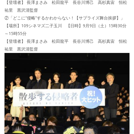
【登壇者】 長澤まさみ 松田龍平 長谷川博己 高杉真宙 恒松
祐里 黒沢清監督
②「どこに“侵略”するかわからない！【サプライズ舞台挨拶】」
【場所】109シネマズ二子玉川 【日時】9月9日（土）15時30分
～15時55分
【登壇者】 長澤まさみ 松田龍平 長谷川博己 高杉真宙 恒松
祐里 黒沢清監督