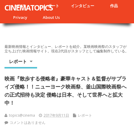
CINEMATOPICS
NEWS
レポート
インタビュー
作品
Privacy
About Us
最新映画情報とインタビュー、レポートを紹介。某映画映画祭のスタッフが
立ち上げた映画情報サイト。現在2代目がスタッフとして編集制作している。
レポート
映画『散歩する侵略者』豪華キャスト＆監督がサプラ
イズ侵略！！ニューヨーク映画祭、釜山国際映画祭へ
の正式招待も決定 侵略は日本、そして世界へと拡大
中！
topics@cinema
2017年9月11日
レポート
コメントはありません