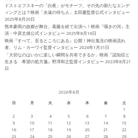
ドストエフスキーの「白夜」がモチーフ。その先の新たなエンデ
ィングとは？映画「永遠の待ち人」太田慶監督公式インタビュー
2025年8月20日
熊本豪雨の故郷が舞台、葛藤を経て出演へ！映画『囁きの河』主
演・中原丈雄公式インタビュー
2025年8月14日
映画『すべて、至るところにある』公開！神出鬼没の映画流れ
者、リム・カーワイ監督インタビュー
2024年1月31日
「大切なのはいかに楽しい瞬間を共有できるか」映画『認知症と
生きる 希望の処方箋』野澤和之監督インタビュー
2023年8月21
日
2026年8月
日
月
火
水
木
金
土
1
2
3
4
5
6
7
8
9
10
11
12
13
14
15
16
17
18
19
20
21
22
23
24
25
26
27
28
29