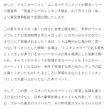
出した、イルミネーション・エンターテインメントが贈るシリー
ズ最新作、『怪盗グルーのミニオン大脱走』が７月２１日（金）
より東宝東和配給で全国公開いたします。
この度６月３０日（金）に控えた全米公開を前に、本作のワール
ドプレミアが現地時間６月２４日（土）にロサンゼルスのダウン
タウンにて実施されました！当日、ＬＡは爽やかな風が吹く雲一
つないすっきりとした快晴！会場は、“ミニオンカラー”である黄色
とミニオンが来ているオーバーオールの青を基調とした装飾で飾
られ、キャストやスタッフが登場するカーペットも【イエロー・
カーペット】になるほか、本作で登場する黒と白のシマシマの囚
人服ミニオンたちがいたるところに登場するなどまさにミニオン
づくしで大盛り上がりとなった本イベント。
そして、この度、ミニオンたちがカーペットに登場し会場を盛り
上げるだけでなく、日本の豪華吹替えキャストを代表して、主人
公：グルーの最大のライバルで、８０年代風スタイルでレトロポ