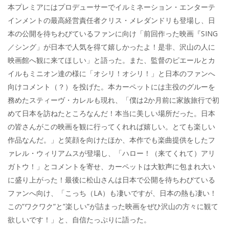
本プレミアにはプロデューサーでイルミネーション・エンターテ
インメントの最高経営責任者クリス・メレダンドリも登場し、日
本の公開を待ちわびているファンに向け「前回作った映画『SING
／シング」が日本で人気を得て嬉しかったよ！是非、沢山の人に
映画館へ観に来てほしい」と語った。また、監督のピエールとカ
イルもミニオン達の様に「オシリ！オシリ！」と日本のファンへ
向けコメント（？）を投げた。本カーペットには主役のグルーを
務めたスティーヴ・カレルも現れ、「僕は2か月前に家族旅行で初
めて日本を訪ねたところなんだ！本当に美しい場所だった。日本
の皆さんがこの映画を観に行ってくれれば嬉しい。とても楽しい
作品なんだ。」と笑顔を向けたほか、本作でも楽曲提供をしたフ
ァレル・ウィリアムスが登場し、「ハロー！（来てくれて）アリ
ガトウ！」とコメントを寄せ、カーペットは大歓声に包まれ大い
に盛り上がった！最後に松山さんは日本で公開を待ちわびている
ファンへ向け、「こっち（LA）も凄いですが、日本の熱も凄い！
この”ワクワク”と”楽しい”が詰まった映画をぜひ沢山の方々に観て
欲しいです！」と、自信たっぷりに語った。