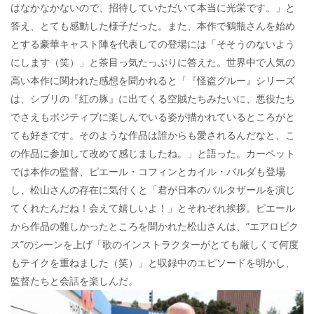
はなかなかないので、招待していただいて本当に光栄です。」と
答え、とても感動した様子だった。また、本作で鶴瓶さんを始め
とする豪華キャスト陣を代表しての登場には「そそうのないよう
にします（笑）」と茶目っ気たっぷりに答えた。世界中で人気の
高い本作に関われた感想を聞かれると「『怪盗グルー』シリーズ
は、シブリの『紅の豚』に出てくる空賊たちみたいに、悪役たち
でさえもポジティブに楽しんでいる姿が描かれているところがと
ても好きです。そのような作品は誰からも愛されるんだなと、こ
の作品に参加して改めて感じましたね。」と語った。カーペット
では本作の監督、ピエール・コフィンとカイル・バルダも登場
し、松山さんの存在に気付くと「君が日本のバルタザールを演じ
てくれたんだね！会えて嬉しいよ！」とそれぞれ挨拶。ピエール
から作品の難しかったところを聞かれた松山さんは、”エアロビク
ス”のシーンを上げ「歌のインストラクターがとても厳しくて何度
もテイクを重ねました（笑）」と収録中のエピソードを明かし、
監督たちと会話を楽しんだ。