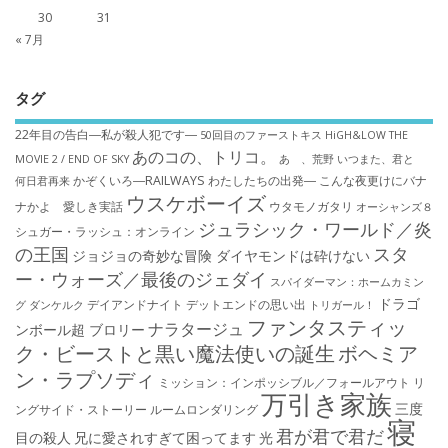
30
31
« 7月
タグ
22年目の告白―私が殺人犯です―
50回目のファーストキス
HiGH&LOW THE
あのコの、トリコ。
MOVIE 2 / END OF SKY
あゝ、荒野
いつまた、君と
かぞくいろ―RAILWAYS わたしたちの出発―
こんな夜更けにバナ
何日君再来
ウスケボーイズ
ナかよ 愛しき実話
ウタモノガタリ
オーシャンズ８
ジュラシック・ワールド／炎
シュガー・ラッシュ：オ​ンライン
の王国
スタ
ジョジョの奇妙な冒険 ダイヤモンドは砕けない
ー・ウォーズ／最後のジェダイ
スパイダーマン：ホームカミン
ドラゴ
デイアンドナイト
デットエンドの思い出
グ
ダンケルク
トリガール！
ファンタスティッ
ナラタージュ
ンボール超 ブロリー
ク・ビーストと黒い魔法使いの誕生
ボヘミア
ン・ラプソディ
ミッション：インポッシブル／フォールアウト
リ
万引き家族
三度
ングサイド・ストーリー
ルームロンダリング
寝
君が君で君だ
目の殺人
兄に愛されすぎて困ってます
光