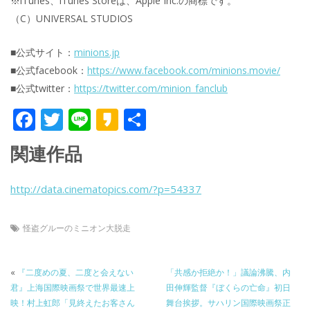
※iTunes、iTunes Storeは、Apple Inc.の商標です。
（C）UNIVERSAL STUDIOS
■公式サイト：
minions.jp
■公式facebook：
https://www.facebo
ok.com/minions.movie/
■公式twitter：
https://twitter.com
/minion_fanclub
F
T
Li
K
共
ac
w
n
a
有
関連作品
e
itt
e
k
b
er
a
http://data.cinematopics.com/?p=54337
o
o
o
怪盗グルーのミニオン大脱走
k
«
『二度めの夏、二度と会えない
「共感か拒絶か！」議論沸騰、内
君』上海国際映画祭で世界最速上
田伸輝監督『ぼくらの亡命』初日
映！村上虹郎「見終えたお客さん
舞台挨拶。サハリン国際映画祭正