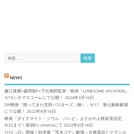
NEWS
藤江琢磨×森岡龍P×下社敦郎監督・映画『LONESOME VACATION』
3/10シネマスコーレにて公開！
2024年3月16日
DIY映画『帰ってきた宮田バスターズ（株）」9/17、第七藝術劇場
にて公開！
2022年9月16日
映画『ダイナマイト・ソウル・バンビ』まさかの上映延長決定、
9/23まで！新宿K’s cinemaにて
2022年9月14日
7/10（日）開催！桂米紫『茨木コテン劇場～古典落語とクラシカ