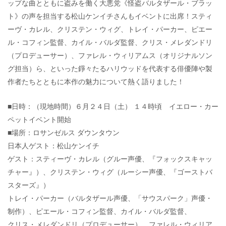
ップな曲とともに盗みを働く大悪党《怪盗バルタザール・ブラッ
ト》の声を担当する松山ケンイチさんもイベントに出席！スティ
ーヴ・カレル、クリステン・ウィグ、トレイ・パーカー、ピエー
ル・コフィン監督、カイル・バルダ監督、クリス・メレダンドリ
（プロデューサー）、ファレル・ウィリアムス（オリジナルソン
グ担当）ら、といった錚々たるハリウッドを代表する俳優陣や製
作者たちとともに本作の魅力について熱く語りました！
■日時：（現地時間）６月２４日（土） １４時頃 イエロー・カー
ペットイベント開始
■場所：ロサンゼルス ダウンタウン
日本人ゲスト：松山ケンイチ
ゲスト：スティーヴ・カレル（グルー声優、『フォックスキャッ
チャー』）、クリステン・ウィグ（ルーシー声優、『ゴーストバ
スターズ』）
トレイ・パーカー（バルタザール声優、「サウスパーク」声優・
制作）、ピエール・コフィン監督、カイル・バルダ監督、
クリス・メレダンドリ（プロデューサー）、ファレル・ウィリア