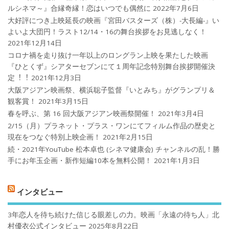
ルシネマ～』合縁奇縁！恋はいつでも偶然に
2022年7月6日
大好評につき上映延長の映画『宮田バスターズ（株）-大長編-』い
よいよ大団円！ラスト12/14・16の舞台挨拶をお見逃しなく！
2021年12月14日
コロナ禍を⾛り抜け⼀年以上のロングラン上映を果たした映画
『ひとくず』シアターセブンにて１周年記念特別舞台挨拶開催決
定︕︕
2021年12月3日
大阪アジアン映画祭、横浜聡子監督『いとみち』がグランプリ＆
観客賞！
2021年3月15日
春を呼ぶ、第 16 回大阪アジアン映画祭開催！
2021年3月4日
2/15（月）プラネット・プラス・ワンにてフィルム作品の歴史と
現在をつなぐ特別上映企画！
2021年2月15日
続・2021年YouTube 松本卓也 (シネマ健康会) チャンネルの乱！勝
手にお年玉企画・新作短編10本を無料公開！
2021年1月3日
インタビュー
3年恋人を待ち続けた信じる眼差しの力。映画「永遠の待ち人」北
村優衣公式インタビュー
2025年8月22日