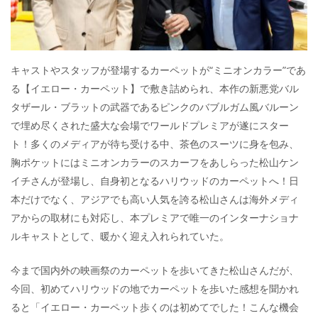
キャストやスタッフが登場するカーペットが“ミニオンカラー”であ
る【イエロー・カーペット】で敷き詰められ、本作の新悪党バル
タザール・ブラットの武器であるピンクのバブルガム風バルーン
で埋め尽くされた盛大な会場でワールドプレミアが遂にスター
ト！多くのメディアが待ち受ける中、茶色のスーツに身を包み、
胸ポケットにはミニオンカラーのスカーフをあしらった松山ケン
イチさんが登場し、自身初となるハリウッドのカーペットへ！日
本だけでなく、アジアでも高い人気を誇る松山さんは海外メディ
アからの取材にも対応し、本プレミアで唯一のインターナショナ
ルキャストとして、暖かく迎え入れられていた。
今まで国内外の映画祭のカーペットを歩いてきた松山さんだが、
今回、初めてハリウッドの地でカーペットを歩いた感想を聞かれ
ると「イエロー・カーペット歩くのは初めてでした！こんな機会