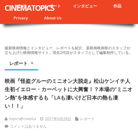
CINEMATOPICS
NEWS
レポート
インタビュー
作品
Privacy
About Us
最新映画情報とインタビュー、レポートを紹介。某映画映画祭のスタッフが
立ち上げた映画情報サイト。現在2代目がスタッフとして編集制作している。
レポート
映画『怪盗グルーのミニオン大脱走』松山ケンイチ人
生初イエロー・カーペットに大興奮！？本場の”ミニオ
ン熱”を体感するも「LAも凄いけど日本の熱も凄
い！！」
topics@cinema
2017年6月26日
レポート
コメントはありません