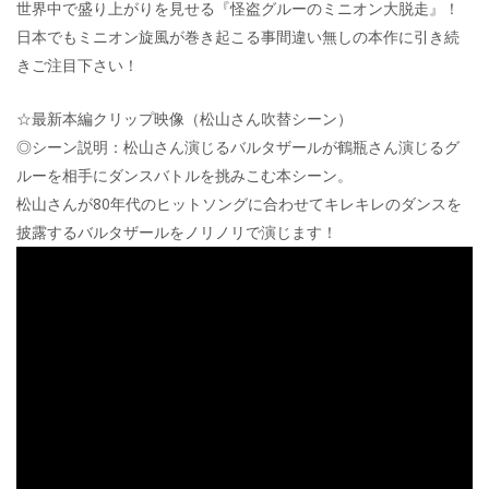
世界中で盛り上がりを見せる『怪盗グルーのミニオン大脱走』！
日本でもミニオン旋風が巻き起こる事間違い無しの本作に引き続
きご注目下さい！
☆最新本編クリップ映像（松山さん吹替シーン）
◎シーン説明：松山さん演じるバルタザールが鶴瓶さん演じるグ
ルーを相手にダンスバトルを挑みこむ本シーン。
松山さんが80年代のヒットソングに合わせてキレキレのダンスを
披露するバルタザールをノリノリで演じます！