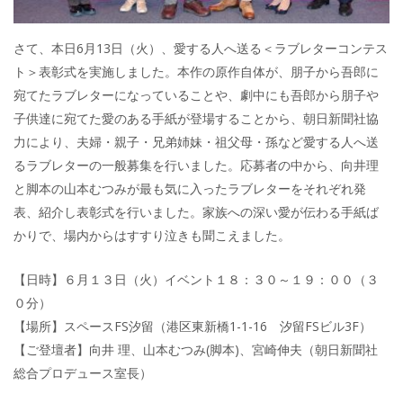
さて、本日6月13日（火）、愛する人へ送る＜ラブレターコンテス
ト＞表彰式を実施しました。本作の原作自体が、朋子から吾郎に
宛てたラブレターになっていることや、劇中にも吾郎から朋子や
子供達に宛てた愛のある手紙が登場することから、朝日新聞社協
力により、夫婦・親子・兄弟姉妹・祖父母・孫など愛する人へ送
るラブレターの一般募集を行いました。応募者の中から、向井理
と脚本の山本むつみが最も気に入ったラブレターをそれぞれ発
表、紹介し表彰式を行いました。家族への深い愛が伝わる手紙ば
かりで、場内からはすすり泣きも聞こえました。
【日時】６月１３日（火）イベント１８：３０～１９：００（３
０分）
【場所】スペースFS汐留（港区東新橋1-1-16 汐留FSビル3F）
【ご登壇者】向井 理、山本むつみ(脚本)、宮崎伸夫（朝日新聞社
総合プロデュース室長）