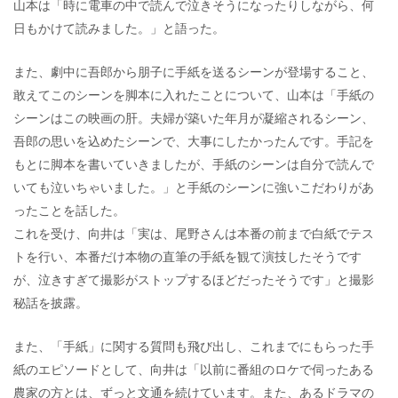
山本は「時に電車の中で読んで泣きそうになったりしながら、何
日もかけて読みました。」と語った。
また、劇中に吾郎から朋子に手紙を送るシーンが登場すること、
敢えてこのシーンを脚本に入れたことについて、山本は「手紙の
シーンはこの映画の肝。夫婦が築いた年月が凝縮されるシーン、
吾郎の思いを込めたシーンで、大事にしたかったんです。手記を
もとに脚本を書いていきましたが、手紙のシーンは自分で読んで
いても泣いちゃいました。」と手紙のシーンに強いこだわりがあ
ったことを話した。
これを受け、向井は「実は、尾野さんは本番の前まで白紙でテス
トを行い、本番だけ本物の直筆の手紙を観て演技したそうです
が、泣きすぎて撮影がストップするほどだったそうです」と撮影
秘話を披露。
また、「手紙」に関する質問も飛び出し、これまでにもらった手
紙のエピソードとして、向井は「以前に番組のロケで伺ったある
農家の方とは、ずっと文通を続けています。また、あるドラマの