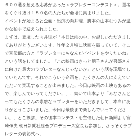
６００通を超える応募があった＜ラブレターコンテスト＞。選考
をくぐり抜け１５０名の人たちが会場に集まりました。
イベントが始まると企画・出演の向井理、脚本の山本むつみが温
かな拍手で迎えられました。
まずは、登壇した向井理が「本日は雨の中、お越しいただきまし
てありがとうございます。昨年２月頃に映画を撮っていて、そこ
で宣伝部の方と『ラブレターにちなんだイベントをやりたいね』
という話をしてました。『この映画はきっと朋子さんが吾郎さん
に向けた最大のラブレターなんじゃないか』という話を現場でし
ていたんです。それでこういう企画を、たくさんの人に支えてい
ただいて実現することが出来ました。今日は映画の上映もあるの
で、楽しんでいってください。」、続いて山本より「みなさんと
ってもたくさんの素敵なラブレターをいただきまして、本当にあ
りがとうございました。今日は最後まで楽しんでいってくださ
い。」とご挨拶。その後本コンテストを主催した朝日新聞より宮
崎伸夫 朝日新聞社総合プロデュース室長も参加し、さっそくラブ
レターの表彰式へ。