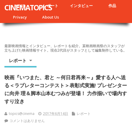
CINEMATOPICS
NEWS
レポート
インタビュー
作品
Privacy
About Us
最新映画情報とインタビュー、レポートを紹介。某映画映画祭のスタッフが
立ち上げた映画情報サイト。現在2代目がスタッフとして編集制作している。
レポート
映画『いつまた、君と ～何日君再来～』愛する人へ送
る＜ラブレターコンテスト＞表彰式実施! プレゼンター
に向井 理＆脚本山本むつみが登場！ 力作揃いで場内す
すり泣き
topics@cinema
2017年6月14日
レポート
コメントはありません