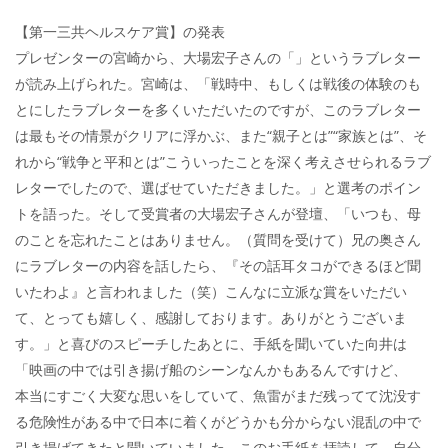
【第一三共ヘルスケア賞】の発表
プレゼンターの宮崎から、大場宏子さんの「」というラブレター
が読み上げられた。宮崎は、「戦時中、もしくは戦後の体験のも
とにしたラブレターを多くいただいたのですが、このラブレター
は最もその情景がクリアに浮かぶ、また“親子とは”“家族とは”、そ
れから“戦争と平和とは”こういったことを深く考えさせられるラブ
レターでしたので、選ばせていただきました。」と選考のポイン
トを語った。そして受賞者の大場宏子さんが登壇、「いつも、母
のことを忘れたことはありません。（質問を受けて）兄の奥さん
にラブレターの内容を話したら、『その話耳タコができるほど聞
いたわよ』と言われました（笑）こんなに立派な賞をいただい
て、とっても嬉しく、感謝しております。ありがとうございま
す。」と喜びのスピーチしたあとに、手紙を聞いていた向井は
「映画の中では引き揚げ船のシーンなんかもあるんですけど、
本当にすごく大変な思いをしていて、魚雷がまだ残ってて沈没す
る危険性がある中で日本に着くがどうかも分からない混乱の中で
引き揚げてきたと聞いていました。このお手紙を拝読して、自分