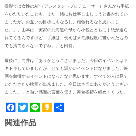
撮影では女性のAP（アシスタントプロデューサー）さんから手紙
をいただいたことも。また一緒にお仕事しましょうと書かれてい
ましたが、お互いの目標にもなるし、頑張れるなと思いまし
た。」、山本は「実家の北海道の母から小包とともに手紙が送ら
れてくるんですけど、手紙は、例えばメモ紙程度に書かれたもの
でも捨てられないですね。」と回答。
最後に、向井は「ありがとうございました。今日のイベントはド
キドキしていましたが、とても温かいイベントになりました。映
画を象徴するイベントになったなと思います。すべての人に見て
いただきたい映画が出来ました。今日は本当にありがとうござい
ました。」と熱い感謝の言葉を伝え、舞台挨拶を締めくくった。
F
T
Li
K
共
ac
w
n
a
有
関連作品
e
itt
e
k