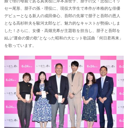
娘で理の母親である真美役に岸本加世子、朋子の父・忠役にイッ
セー尾形、朋子の孫・理役に、現役大学生で本作が本格的な俳優
デビューとなる新人の成田偉心、吾郎の先輩で朋子と吾郎の恩人
となる高杉幹夫を駿河太郎など。魅力的なキャストが勢揃いしま
した！さらに、女優・高畑充希が主題歌を担当し、朋子と吾郎を
結ぶ“運命の愛の歌”となった昭和の大ヒット歌謡曲「何日君再来」
を歌っています。