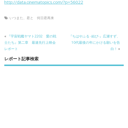
b
er
a
http://data.cinematopics.com/?p=56022
o
o
o
いつまた、君と 何日君再来
k
«
『宇宙戦艦ヤマト2202 愛の戦
『ちはやふる -結び-』広瀬すず、
士たち』第二章 最速先行上映会
10代最後の年にかける願いを告
レポート
白！
»
レポート記事検索