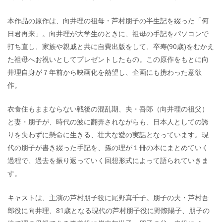
本作品の原作は、向井理の祖母・芦村朋子の半生記を綴った「何
日君再来」。向井理が大学生のときに、祖母の手記をパソコンで
打ち直し、家族や親戚と共に自費出版をして、卒寿(90歳)をむかえ
た祖母へお祝いとしてプレゼントしたもの。この原作をもとに向
井理自身が７年前から映画化を熱望し、企画にも携わった意欲
作。
衣食住もままならない戦後の混乱期、夫・吾郎（向井理の祖父）
と妻・朋子が、時代の波に翻弄されながらも、日本人としての誇
りを失わずに懸命に生きる、壮大な愛の実話となっています。現
代の朋子が書き綴った手記を、孫の理が１冊の本にまとめていく
過程で、過去を振り返っていく回想形式によって語られていきま
す。
キャストは、主演の芦村朋子役に尾野真千子。朋子の夫・芦村吾
郎役に向井理、81歳となる現代の芦村朋子役に野際陽子、朋子の