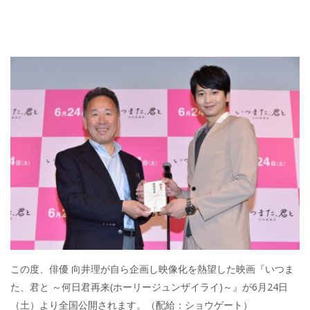
この度、俳優 向井理が自ら企画し映像化を熱望した映画『いつま
た、君と ～何日君再来(ホーリージュンザイライ)～』が6月24日
（土）より全国公開されます。（配給：ショウゲート）