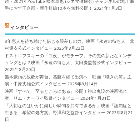
続・2021年YouTube 松本卓也 (シネマ健康会) チャンネルの乱！勝
手にお年玉企画・新作短編10本を無料公開！
2021年1月3日
インタビュー
3年恋人を待ち続けた信じる眼差しの力。映画「永遠の待ち人」北
村優衣公式インタビュー
2025年8月22日
ドストエフスキーの「白夜」がモチーフ。その先の新たなエンデ
ィングとは？映画「永遠の待ち人」太田慶監督公式インタビュー
2025年8月20日
熊本豪雨の故郷が舞台、葛藤を経て出演へ！映画『囁きの河』主
演・中原丈雄公式インタビュー
2025年8月14日
映画『すべて、至るところにある』公開！神出鬼没の映画流れ
者、リム・カーワイ監督インタビュー
2024年1月31日
「大切なのはいかに楽しい瞬間を共有できるか」映画『認知症と
生きる 希望の処方箋』野澤和之監督インタビュー
2023年8月21
日