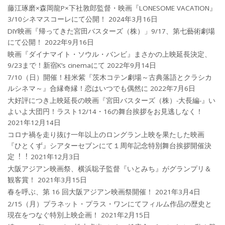
藤江琢磨×森岡龍P×下社敦郎監督・映画『LONESOME VACATION』
3/10シネマスコーレにて公開！
2024年3月16日
DIY映画『帰ってきた宮田バスターズ（株）」9/17、第七藝術劇場
にて公開！
2022年9月16日
映画『ダイナマイト・ソウル・バンビ』まさかの上映延長決定、
9/23まで！新宿K’s cinemaにて
2022年9月14日
7/10（日）開催！桂米紫『茨木コテン劇場～古典落語とクラシカ
ルシネマ～』合縁奇縁！恋はいつでも偶然に
2022年7月6日
大好評につき上映延長の映画『宮田バスターズ（株）-大長編-』い
よいよ大団円！ラスト12/14・16の舞台挨拶をお見逃しなく！
2021年12月14日
コロナ禍を⾛り抜け⼀年以上のロングラン上映を果たした映画
『ひとくず』シアターセブンにて１周年記念特別舞台挨拶開催決
定︕︕
2021年12月3日
大阪アジアン映画祭、横浜聡子監督『いとみち』がグランプリ＆
観客賞！
2021年3月15日
春を呼ぶ、第 16 回大阪アジアン映画祭開催！
2021年3月4日
2/15（月）プラネット・プラス・ワンにてフィルム作品の歴史と
現在をつなぐ特別上映企画！
2021年2月15日