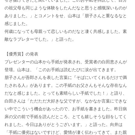
の祖父母も同じような体験をしたんだなと思うと感慨深いものが
ありました。」とコメントをせ、山本は「朋子さんと重なるなと
感じました。
何歳になっても母親って恋しいものだなと凄く共感しました。素
敵なラブレターでした。」と語った。
【優秀賞】の発表
プレゼンターの山本から手紙が発表され、受賞者の白田恵さんが
登壇。山本は、「このお手紙は読むたびに涙が出てきます。
朋子さんが吾郎さんを表した言葉に『そばにいてくれるだけで満
たされる人』があります。この手紙のお父さんもそんな存在なん
だなと感じました。とっても素晴らしい手紙でした！」と語り、
白田さんは「ただただ大好きな父ですが、なかなか言葉にできな
い中でこういう機会があったので、お手紙を書きました。昨日病
床の父の前で手紙を読んだところ、とても嬉しそうな顔をしてく
れました。今日はありがとうございます。」と語った。向井は
「手紙に優劣はないですけど、愛情が凄く伝わってきて、また親