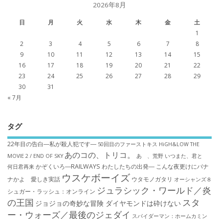
2026年8月
日
月
火
水
木
金
土
1
2
3
4
5
6
7
8
9
10
11
12
13
14
15
16
17
18
19
20
21
22
23
24
25
26
27
28
29
30
31
« 7月
タグ
22年目の告白―私が殺人犯です―
50回目のファーストキス
HiGH&LOW THE
あのコの、トリコ。
MOVIE 2 / END OF SKY
あゝ、荒野
いつまた、君と
かぞくいろ―RAILWAYS わたしたちの出発―
こんな夜更けにバナ
何日君再来
ウスケボーイズ
ナかよ 愛しき実話
ウタモノガタリ
オーシャンズ８
ジュラシック・ワールド／炎
シュガー・ラッシュ：オ​ンライン
の王国
スタ
ジョジョの奇妙な冒険 ダイヤモンドは砕けない
ー・ウォーズ／最後のジェダイ
スパイダーマン：ホームカミン