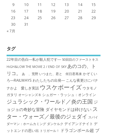
9
10
11
12
13
14
15
16
17
18
19
20
21
22
23
24
25
26
27
28
29
30
31
« 7月
タグ
22年目の告白―私が殺人犯です―
50回目のファーストキス
あのコの、ト
HiGH&LOW THE MOVIE 2 / END OF SKY
リコ。
かぞくい
あゝ、荒野
いつまた、君と 何日君再来
ろ―RAILWAYS わたしたちの出発―
こんな夜更けにバナ
ウスケボーイズ
ナかよ 愛しき実話
ウタモノ
ガタリ
シュガー・ラッシュ：オ​ンライン
オーシャンズ８
ジュラシック・ワールド／炎の王国
ジ
ス
ョジョの奇妙な冒険 ダイヤモンドは砕けない
ター・ウォーズ／最後のジェダイ
スパイ
デイアンドナイト
デ
ダーマン：ホームカミング
ダンケルク
ドラゴンボール超 ブ
ットエンドの思い出
トリガール！