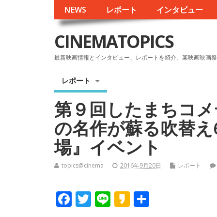
NEWS
レポート
インタビュー
CINEMATOPICS
最新映画情報とインタビュー、レポートを紹介。某映画映画祭
レポート
第９回したまちコメ
の名作が蘇る吹替え
場』イベント
topics@cinema
2016年9月20日
レポート
F
T
Li
K
共
ac
w
n
a
有