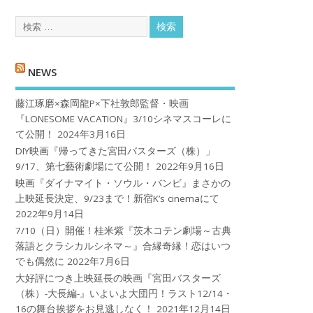
NEWS
藤江琢磨×森岡龍P×下社敦郎監督・映画
『LONESOME VACATION』3/10シネマスコーレに
て公開！
2024年3月16日
DIY映画『帰ってきた宮田バスターズ（株）」
9/17、第七藝術劇場にて公開！
2022年9月16日
映画『ダイナマイト・ソウル・バンビ』まさかの
上映延長決定、9/23まで！新宿K’s cinemaにて
2022年9月14日
7/10（日）開催！桂米紫『茨木コテン劇場～古典
落語とクラシカルシネマ～』合縁奇縁！恋はいつ
でも偶然に
2022年7月6日
大好評につき上映延長の映画『宮田バスターズ
（株）-大長編-』いよいよ大団円！ラスト12/14・
16の舞台挨拶をお見逃しなく！
2021年12月14日