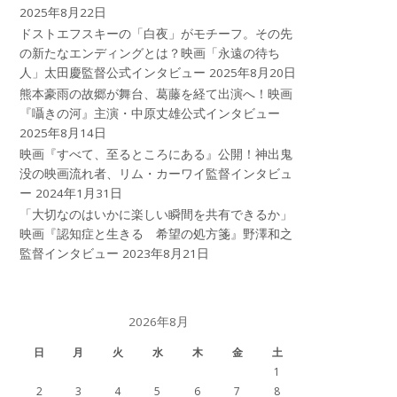
2025年8月22日
ドストエフスキーの「白夜」がモチーフ。その先
の新たなエンディングとは？映画「永遠の待ち
人」太田慶監督公式インタビュー
2025年8月20日
熊本豪雨の故郷が舞台、葛藤を経て出演へ！映画
『囁きの河』主演・中原丈雄公式インタビュー
2025年8月14日
映画『すべて、至るところにある』公開！神出鬼
没の映画流れ者、リム・カーワイ監督インタビュ
ー
2024年1月31日
「大切なのはいかに楽しい瞬間を共有できるか」
映画『認知症と生きる 希望の処方箋』野澤和之
監督インタビュー
2023年8月21日
2026年8月
日
月
火
水
木
金
土
1
2
3
4
5
6
7
8