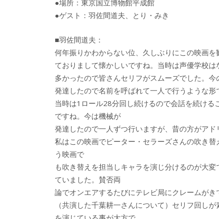
●場所：東京国立博物館平成館
●ゲスト：羽佐間道夫、とり・みき
■羽佐間道夫：
何年振りかわからない位、久しぶりにこの映画を
ておりまして懐かしいですね。当時は声優学校は
多かったので皆さんセリフがスムーズでした。今
発達したので名前を呼ばれて一人で行うような形
当時は1ロール28分回し続けるので会話を続け
ですね。今は機械が
発達したので一人ずつ行いますが、昔の方がアド
私はこの映画でピーター・セラーズさんの吹き替
う映画で
も吹き替えを担当しキャラを演じ分けるのが大変
ていました。賛否両
論でオンエアするたびにテレビ局にクレームがき
（共演した千葉耕一さんについて）セリフ回しが
を演じている事が大方で