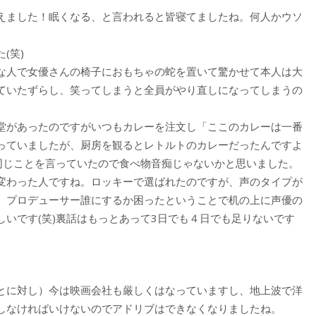
えました！眠くなる、と言われると皆寝てましたね。何人かウソ
(笑)
な人で女優さんの椅子におもちゃの蛇を置いて驚かせて本人は大
ていたずらし、笑ってしまうと全員がやり直しになってしまうの
堂があったのですがいつもカレーを注文し「ここのカレーは一番
っていましたが、厨房を観るとレトルトのカレーだったんですよ
に同じことを言っていたので食べ物音痴じゃないかと思いました。
変わった人ですね。ロッキーで選ばれたのですが、声のタイプが
、プロデューサー誰にするか困ったということで机の上に声優の
いです(笑)裏話はもっとあって3日でも４日でも足りないです
とに対し）今は映画会社も厳しくはなっていますし、地上波で洋
しなければいけないのでアドリブはできなくなりましたね。