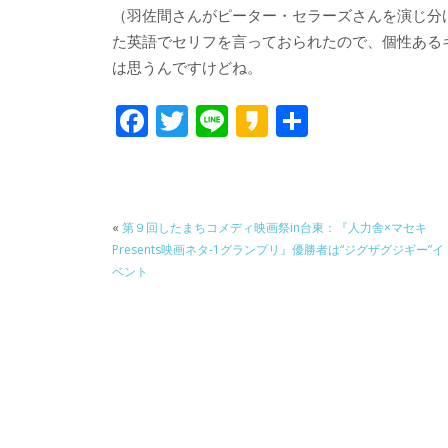
（羽佐間さんがピーター・セラーズさんを演じ分
た英語でセリフを言っておられたので、個性ある
は思うんですけどね。
F
T
Li
K
共
ac
w
n
a
有
e
itt
e
k
b
er
a
«
第９回したまちコメディ映画祭in台東：『人力舎×マセキ
o
o
Presents映画ネタ-1グランプリ』優勝者は“ジグザグジギー”イ
o
ベント
k