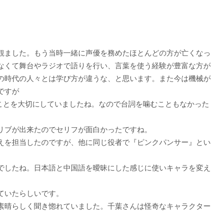
観ました。もう当時一緒に声優を務めたほとんどの方が亡くなっ
なくて舞台やラジオで語りを行い、言葉を使う経験が豊富な方が
の時代の人々とは学び方が違うな、と思います。また今は機械が
ですが
ることを大切にしていましたね。なので台詞を噛むこともなかった
リブが出来たのでセリフが面白かったですね。
えを担当したのですが、他に同じ役者で『ピンクパンサー』とい
でしたね。日本語と中国語を曖昧にした感じに使いキャラを変え
ていたらしいです。
素晴らしく聞き惚れていました。千葉さんは怪奇なキャラクター