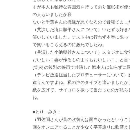
すが本人も独特な雰囲気を持っており催眠術が使
の人もいましたが寝
ないと千葉さんの機嫌が悪くなるので皆寝てました
（共演した滝口順平さんについて）いたずら好き
笑いしていました。テスト中は行わず本番に限っ
で笑いをこらえるのに必死でしたね。
（共演した小池朝雄さんについて）スタジオに食
おいしい！妻が作るものよりもおいしい！」と言
(笑)その後別の映画で共演した際本人は知らず
（テレビ放送担当したプロデューサーについて）
違うんですよね。私の声のタイプと違いましたが
紙を広げて、サイコロを振って当たったのが私らし
ね。
■とり・みき：
（羽佐間さんが昔の吹替えは面白かったというこ
画をオンエアすることが少なく字幕通りに吹替え