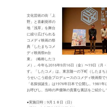
e
itt
e
k
b
er
a
文化芸術の街「上
o
o
野」と喜劇発祥の
o
地「浅草」を舞台
に繰り広げられる
k
コメディ映画の祭
典「したまちコメ
ディ映画祭in台
東」（略称したコ
メ）。今年も2016年9月16日（金）〜19日（
す。「したコメ」は、東京随一の下町（したまち
うせいこう総合プロデュースのコメディ映画祭で
「名探偵誕生」は1976年日本で公開し、198
お呼びし、当時の声優陣の貴重な裏話をご紹介し
●実施日時：9月１８日（日）