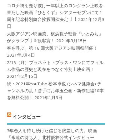
コロナ禍を⾛り抜け⼀年以上のロングラン上映を
果たした映画『ひとくず』シアターセブンにて１
周年記念特別舞台挨拶開催決定︕︕
2021年12月3
日
大阪アジアン映画祭、横浜聡子監督『いとみち』
がグランプリ＆観客賞！
2021年3月15日
春を呼ぶ、第 16 回大阪アジアン映画祭開催！
2021年3月4日
2/15（月）プラネット・プラス・ワンにてフィル
ム作品の歴史と現在をつなぐ特別上映企画！
2021年2月15日
続・2021年YouTube 松本卓也 (シネマ健康会) チ
ャンネルの乱！勝手にお年玉企画・新作短編10本
を無料公開！
2021年1月3日
インタビュー
3年恋人を待ち続けた信じる眼差しの力。映画
「永遠の待ち人」北村優衣公式インタビュー