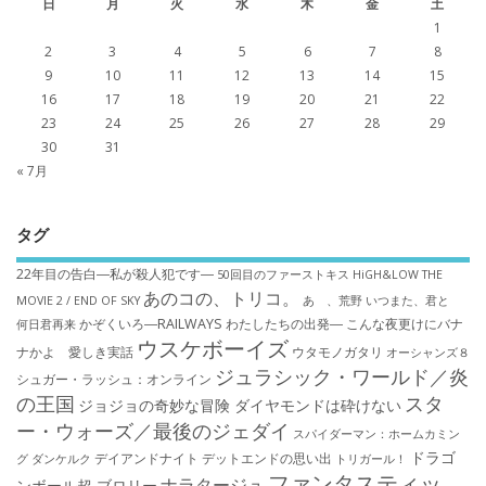
日
月
火
水
木
金
土
1
2
3
4
5
6
7
8
9
10
11
12
13
14
15
16
17
18
19
20
21
22
23
24
25
26
27
28
29
30
31
« 7月
タグ
22年目の告白―私が殺人犯です―
50回目のファーストキス
HiGH&LOW THE
あのコの、トリコ。
MOVIE 2 / END OF SKY
あゝ、荒野
いつまた、君と
かぞくいろ―RAILWAYS わたしたちの出発―
こんな夜更けにバナ
何日君再来
ウスケボーイズ
ナかよ 愛しき実話
ウタモノガタリ
オーシャンズ８
ジュラシック・ワールド／炎
シュガー・ラッシュ：オ​ンライン
の王国
スタ
ジョジョの奇妙な冒険 ダイヤモンドは砕けない
ー・ウォーズ／最後のジェダイ
スパイダーマン：ホームカミン
ドラゴ
デイアンドナイト
デットエンドの思い出
グ
ダンケルク
トリガール！
ファンタスティッ
ナラタージュ
ンボール超 ブロリー