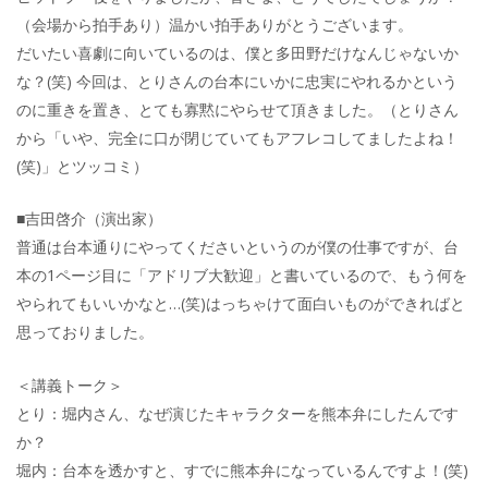
（会場から拍手あり）温かい拍手ありがとうございます。
だいたい喜劇に向いているのは、僕と多田野だけなんじゃないか
な？(笑) 今回は、とりさんの台本にいかに忠実にやれるかという
のに重きを置き、とても寡黙にやらせて頂きました。（とりさん
から「いや、完全に口が閉じていてもアフレコしてましたよね！
(笑)」とツッコミ）
■吉田啓介（演出家）
普通は台本通りにやってくださいというのが僕の仕事ですが、台
本の1ページ目に「アドリブ大歓迎」と書いているので、もう何を
やられてもいいかなと…(笑)はっちゃけて面白いものができればと
思っておりました。
＜講義トーク＞
とり：堀内さん、なぜ演じたキャラクターを熊本弁にしたんです
か？
堀内：台本を透かすと、すでに熊本弁になっているんですよ！(笑)