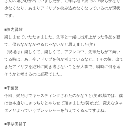
さんの遊び心が出ていましたが、近年は地上波での上映もかなり
少なくなり、あまりアドリブを挟み込めなくなっているのが現状
です。
■堀内賢雄
楽しませていただきました。先輩と一緒に出来上がった作品を観
て、僕もなかなかやるじゃないかと思えました(笑)
（現場は）楽しくて、楽しくて、アフレコ中、先輩たちが下向い
てる時は、あ、今アドリブを何か考えているなと…！その後、出て
きたアドリブを絶対に聞き逃さないことが大事で、瞬時に何を返
そうかと考えるのに必死でした。
■千葉繁
今回、髭だけでキャスティングされたのかな？と(笑)現場では、僕
は台本通りにきっちりとやらせて頂きました(笑)ただ、変えなきゃ
ダメだよっていうプレッシャーを与えてくるんですよね。
■甲斐田裕子