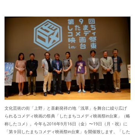
文化芸術の街「上野」と喜劇発祥の地「浅草」を舞台に繰り広げ
られるコメディ映画の祭典「したまちコメディ映画祭in台東」（略
称したコメ）。今年も2016年9月16日（金）〜19日（月・祝）に
「第９回したまちコメディ映画祭in台東」を開催致します。「した