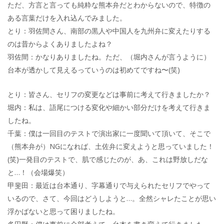
ただ、方言と言っても純粋な熊本弁だとわからないので、特徴の
ある言葉だけを入れ込んでみました。
とり：羽佐間さん、南部の黒人や中国人を九州弁に変えたりする
のは昔からよくありましたよね？
羽佐間：かなりありましたね。ただ、（堀内さんが言うように）
台本が透かして見えるっていうのは初めてですね〜(笑)
とり：皆さん、セリフの変更などは事前に考えて行きましたか？
堀内：私は、語尾につける変化や細かい部分だけを考えて行きま
したね。
千葉：僕は一回目のテストで演出家に一度聞いて頂いて、そこで
（熊本弁が）NGになれば、土佐弁に変えようと思っていました！
(笑)一発目のテストで、肌で感じたのが、あ、これは野放しだな
と…！（会場爆笑）
甲斐田：最近は台本通り、字幕通りで与えられたセリフでやって
いるので、さて、今回はどうしようと…。全然シャレたことが思い
浮かばないと思って困りましたね。