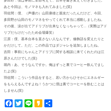
多田野：僕は事前に全部考えて、台本を書き変えて行きました。
あと今回は、モノマネも入れてみました(笑)
羽佐間：僕、（声優の）山田康雄と親友だったんだけど、今回、
多田野が山田のモノマネをやってくれて本当に感動しましたね。
その後、涙が出てアドリブが出来なくなっちゃって…（実際はアド
リブだらけだったため会場爆笑）
江原：僕、基本台本を直さない人なんです。修飾語を変えたりと
かだけして。ただ、この作品ではダジャレを追加しましたね。
吉田：事前にちゃんとアドリブに関する相談に来てくれたのは江
原さんだけでした(笑)
堀内：あ、そうなんですか。俺はずっと裏でコーヒー飲んでまし
たよ(笑)
羽佐間：こういう作品をすると、若い方からひそかにエネルギー
をもらえるんですよね！うかつに僕は裏でコーヒーを飲むことは
しません(笑)
F
T
Li
K
共