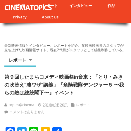
CINEMATOPICS
NEWS
レポート
インタビュー
作品
Privacy
About Us
最新映画情報とインタビュー、レポートを紹介。某映画映画祭のスタッフが
立ち上げた映画情報サイト。現在2代目がスタッフとして編集制作している。
レポート
第９回したまちコメディ映画祭in台東：「とり・みき
の吹替え“凄ワザ”講義」『危険戦隊デンジャー５ 〜我
らの敵は総統閣下〜』イベント
topics@cinema
2016年9月20日
レポート
コメントはありません