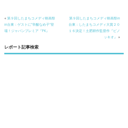
ac
w
n
a
有
e
itt
e
k
b
er
a
«
第９回したまちコメディ映画祭
第９回したまちコメディ映画祭in
o
o
in台東：ゲストに“辛酸なめ子”登
台東：したまちコメディ大賞２０
場！ジャパンプレミア『PK』
１６決定！土肥耕作監督作『ピノ
o
ッキオ』
»
k
レポート記事検索