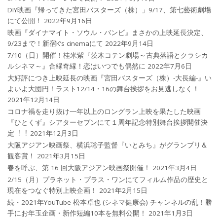
DIY映画『帰ってきた宮田バスターズ（株）」9/17、第七藝術劇場
にて公開！
2022年9月16日
映画『ダイナマイト・ソウル・バンビ』まさかの上映延長決定、
9/23まで！新宿K’s cinemaにて
2022年9月14日
7/10（日）開催！桂米紫『茨木コテン劇場～古典落語とクラシカ
ルシネマ～』合縁奇縁！恋はいつでも偶然に
2022年7月6日
大好評につき上映延長の映画『宮田バスターズ（株）-大長編-』い
よいよ大団円！ラスト12/14・16の舞台挨拶をお見逃しなく！
2021年12月14日
コロナ禍を⾛り抜け⼀年以上のロングラン上映を果たした映画
『ひとくず』シアターセブンにて１周年記念特別舞台挨拶開催決
定︕︕
2021年12月3日
大阪アジアン映画祭、横浜聡子監督『いとみち』がグランプリ＆
観客賞！
2021年3月15日
春を呼ぶ、第 16 回大阪アジアン映画祭開催！
2021年3月4日
2/15（月）プラネット・プラス・ワンにてフィルム作品の歴史と
現在をつなぐ特別上映企画！
2021年2月15日
続・2021年YouTube 松本卓也 (シネマ健康会) チャンネルの乱！勝
手にお年玉企画・新作短編10本を無料公開！
2021年1月3日