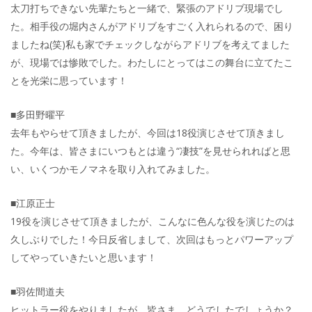
太刀打ちできない先輩たちと一緒で、緊張のアドリブ現場でし
た。相手役の堀内さんがアドリブをすごく入れられるので、困り
ましたね(笑)私も家でチェックしながらアドリブを考えてました
が、現場では惨敗でした。わたしにとってはこの舞台に立てたこ
とを光栄に思っています！
■多田野曜平
去年もやらせて頂きましたが、今回は18役演じさせて頂きまし
た。今年は、皆さまにいつもとは違う“凄技”を見せられればと思
い、いくつかモノマネを取り入れてみました。
■江原正士
19役を演じさせて頂きましたが、こんなに色んな役を演じたのは
久しぶりでした！今日反省しまして、次回はもっとパワーアップ
してやっていきたいと思います！
■羽佐間道夫
ヒットラー役をやりましたが、皆さま、どうでしたでしょうか？