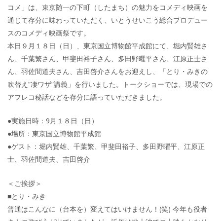
コメ」は、東京随一の下町（したまち）の魅力をコメディ映画を
通じて存分に味わっていただく、いとうせいこう総合プロデュー
スのコメディ映画祭です。
本日９月１８日（日）、東京国立博物館平成館にて、堀内賢雄さ
ん、千葉繁さん、甲斐田裕子さん、多田野曜平さん、江原正士さ
ん、羽佐間道夫さん、吉田啓介さんをお迎えし、「とり・みきの
吹替え“凄ワザ”講義」を行いました。トークショーでは、現場での
アフレコ秘話などを存分に語っていただきました。
●実施日時：9月１８日（日）
●場所：東京国立博物館平成館
●ゲスト：堀内賢雄、千葉繁、甲斐田裕子、多田野曜平、江原正
士、羽佐間道夫、吉田啓介
＜ご挨拶＞
■とり・みき
普通はこんなに（台本を）変えてはいけません！(笑) 今年も役者